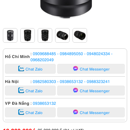
:
0909688485
- 0984895050
- 0948024334
-
Hồ Chí Minh
0968202049
Chat Zalo
Chat Messenger
Hà Nội
:
0982580303
- 0938653132
- 0988323241
Chat Zalo
Chat Messenger
VP Đà Nẵng
:
0938653132
Chat Zalo
Chat Messenger
25,300,000
đ
đ