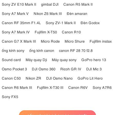
bảo vệ đáng tin cậy khỏi các yếu tố thời tiết, trong khi lớp phủ
Sony ZV E10 Mark II
gimbal DJI
Canon R5 Mark II
chống nước và dầu giúp giữ cho bề mặt trước của ống kính không
Sony A7 Mark V
Nikon Z6 Mark III
Đèn amaran
bị bám bẩn.
Canon RF 35mm F1.4L
Sony ZV-1 Mark II
Đèn Godox
Sony A7 Mark IV
Fujifilm X-T50
Canon R10
Canon G7 X Mark III
Micro Rode
Micro Shure
Fujifilm instax
ống kính sony
ống kính canon
canon RF 28 70 f2.8
Sound card
Máy quay Dji
Máy quay sony
GoPro hero 13
Osmo Pocket 3
DJI Osmo 360
Ricoh GR IV
DJI Mic 3
Canon C50
Nikon ZR
DJI Osmo Nano
GoPro Lit Hero
Canon R6 Mark III
Fujifilm X-T30 III
Canon R6V
Sony A7R6
Sony FX5
4. Sigma 28-70mm F2.8 DG DN: Ưu và
nhược điểm