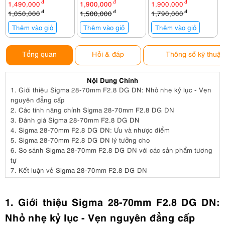
KF13.140
KF13.087AV6
lít)
1,490,000
đ
1,900,000
đ
1,900,000
đ
1,050,000
đ
1,500,000
đ
1,790,000
đ
Thêm vào giỏ
Thêm vào giỏ
Thêm vào giỏ
Tổng quan
Hỏi & đáp
Thông số kỹ thuật
Nội Dung Chính
1.
Giới thiệu Sigma 28-70mm F2.8 DG DN: Nhỏ nhẹ kỷ lục - Vẹn
nguyên đẳng cấp
2.
Các tính năng chính Sigma 28-70mm F2.8 DG DN
3.
Đánh giá Sigma 28-70mm F2.8 DG DN
4.
Sigma 28-70mm F2.8 DG DN: Ưu và nhược điểm
5.
Sigma 28-70mm F2.8 DG DN lý tưởng cho
6.
So sánh Sigma 28-70mm F2.8 DG DN với các sản phẩm tương
tự
7.
Kết luận về Sigma 28-70mm F2.8 DG DN
1. Giới thiệu Sigma 28-70mm F2.8 DG DN:
Nhỏ nhẹ kỷ lục - Vẹn nguyên đẳng cấp