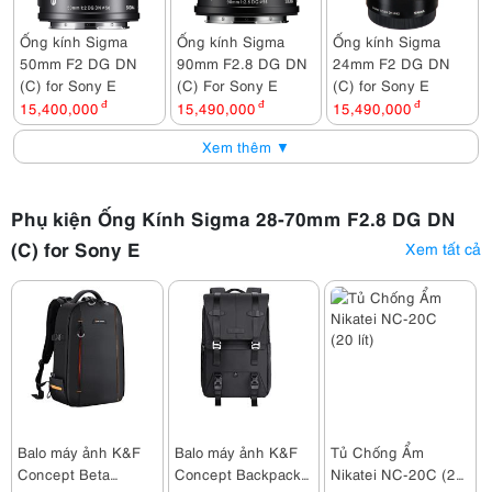
Ống kính Sigma
Ống kính Sigma
Ống kính Sigma
50mm F2 DG DN
90mm F2.8 DG DN
24mm F2 DG DN
(C) for Sony E
(C) For Sony E
(C) for Sony E
15,400,000
đ
15,490,000
đ
15,490,000
đ
Xem thêm ▼
Phụ kiện Ống Kính Sigma 28-70mm F2.8 DG DN
(C) for Sony E
Xem tất cả
Balo máy ảnh K&F
Balo máy ảnh K&F
Tủ Chống Ẩm
Concept Beta
Concept Backpack
Nikatei NC-20C (20