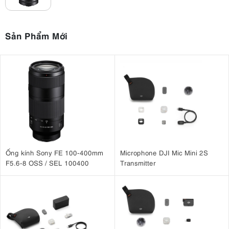
Lens Sigma 28-70mm F2.8 DG DN sở hữu thiết kế quang học tiên
tiến với 16 thấu kính trong 12 nhóm, bao gồm hai thấu kính FLD và
hai thấu kính SLD tán xạ thấp, cùng ba thấu kính phi cầu giúp giảm
Sản Phẩm Mới
thiểu quang sai, mang lại độ sắc nét cao, độ trong trẻo được cải
thiện và màu sắc chính xác hơn.
Ống kính cũng được trang bị lớp phủ Super Multi-Layer và lớp phủ
Nano Porous, giúp kiểm soát hiệu quả hiện tượng lóa sáng, mang
lại hình ảnh có độ tương phản cao ngay cả trong điều kiện ngược
sáng.
Ống kính Sony FE 100-400mm
Microphone DJI Mic Mini 2S
F5.6-8 OSS / SEL 100400
Transmitter