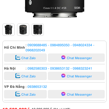
:
0909688485
- 0984895050
- 0948024334
-
Hồ Chí Minh
0968202049
Chat Zalo
Chat Messenger
Hà Nội
:
0982580303
- 0938653132
- 0988323241
Chat Zalo
Chat Messenger
VP Đà Nẵng
:
0938653132
Chat Zalo
Chat Messenger
12,980,000
đ
đ