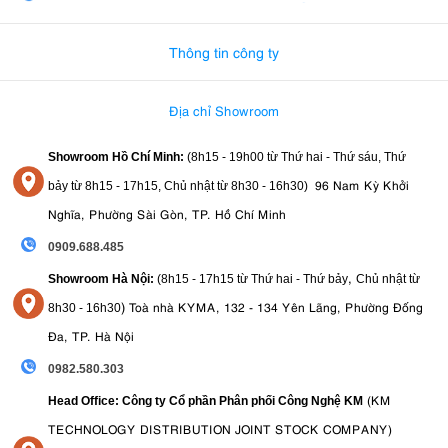
0982.580.303
-
0938
frame) cùng khẩu độ lớn F1.4, ống kính này mở ra rất nhiều khả năng
sáng tạo cho cả nhiếp ảnh và quay video trên hệ máy APS-C.
Thông tin công ty
5.1. Nhiếp ảnh phong cảnh
Góc nhìn rộng giúp ghi lại toàn bộ khung cảnh thiên nhiên hùng vĩ,
Địa chỉ Showroom
từ núi non, biển cả đến đồng cỏ rộng lớn.
Độ sắc nét cao từ trung tâm đến rìa ảnh
Showroom Hồ Chí Minh:
(8h15 - 19h00 từ
Thứ hai - Thứ sáu, Thứ
Khả năng kiểm soát méo hình tốt
96 Nam Kỳ Khởi
bảy từ
8h15 - 17h15,
Chủ nhật từ 8
h30 - 16h30
)
Khẩu F1.4 hỗ trợ chụp bình minh, hoàng hôn thiếu sáng
Nghĩa, Phường Sài Gòn, TP. Hồ Chí Minh
Đây là lựa chọn lý tưởng cho nhiếp ảnh gia du lịch hoặc yêu thích
0909.688.485
khám phá thiên nhiên.
,
Showroom Hà Nội:
(8h15 - 17h15 từ Thứ hai - Thứ bảy
Chủ nhật từ
5.2. Chụp ảnh thiên văn
)
Toà nhà KYMA, 132 - 134 Yên Lãng, Phường Đống
8
h30 - 16h30
Khẩu độ F1.4 lớn cho phép thu nhiều ánh sáng hơn, giúp chụp bầu
Đa, TP. Hà Nội
trời đêm rõ nét mà không cần tăng ISO quá cao.
0982.580.303
Giảm hiện tượng coma ở rìa khung hình
Giữ chi tiết sao sắc nét
(KM
Head Office: Công ty Cổ phần Phân phối Công Nghệ KM
Phù hợp chụp dải Ngân Hà, cảnh đêm ngoài trời
TECHNOLOGY DISTRIBUTION JOINT STOCK COMPANY)