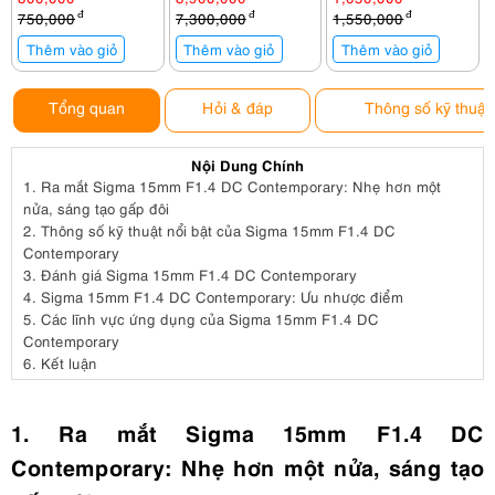
1-9 Stop ) 58mm
Brown
750,000
đ
7,300,000
đ
1,550,000
đ
KF01.2358
Thêm vào giỏ
Thêm vào giỏ
Thêm vào giỏ
Tổng quan
Hỏi & đáp
Thông số kỹ thuật
Nội Dung Chính
1.
Ra mắt Sigma 15mm F1.4 DC Contemporary: Nhẹ hơn một
nửa, sáng tạo gấp đôi
2.
Thông số kỹ thuật nổi bật của Sigma 15mm F1.4 DC
Contemporary
3.
Đánh giá Sigma 15mm F1.4 DC Contemporary
4.
Sigma 15mm F1.4 DC Contemporary: Ưu nhược điểm
5.
Các lĩnh vực ứng dụng của Sigma 15mm F1.4 DC
Contemporary
6.
Kết luận
1. Ra mắt Sigma 15mm F1.4 DC
Contemporary: Nhẹ hơn một nửa, sáng tạo