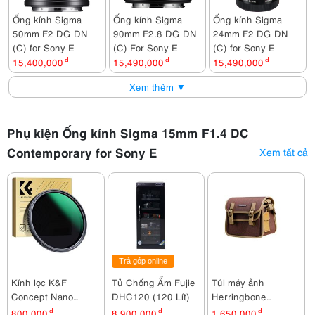
Ống kính Sigma
Ống kính Sigma
Ống kính Sigma
50mm F2 DG DN
90mm F2.8 DG DN
24mm F2 DG DN
(C) for Sony E
(C) For Sony E
(C) for Sony E
15,400,000
đ
15,490,000
đ
15,490,000
đ
Xem thêm ▼
Phụ kiện Ống kính Sigma 15mm F1.4 DC
Contemporary for Sony E
Xem tất cả
Trả góp online
Kính lọc K&F
Tủ Chống Ẩm Fujie
Túi máy ảnh
Concept Nano
DHC120 (120 Lít)
Herringbone
Dazzle ND2-400 (
Timecode Small
800,000
đ
8,900,000
đ
1,650,000
đ