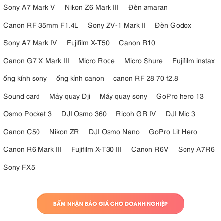
khắc nghiệt. Thấu kính phía trước được phủ một lớp chống nước và
Sony A7 Mark V
Nikon Z6 Mark III
Đèn amaran
dầu, giúp dễ dàng vệ sinh hơn.
Canon RF 35mm F1.4L
Sony ZV-1 Mark II
Đèn Godox
Ống kính này bao gồm cả vòng điều chỉnh khẩu độ và vòng lấy nét
bằng tay để điều khiển trực tiếp, và một loa che nắng hình cánh hoa
Sony A7 Mark IV
Fujifilm X-T50
Canon R10
được kèm theo để giúp giảm hiện tượng lóa sáng và bảo vệ thêm cho
Canon G7 X Mark III
Micro Rode
Micro Shure
Fujifilm instax
ống kính.
ống kính sony
ống kính canon
canon RF 28 70 f2.8
Sound card
Máy quay Dji
Máy quay sony
GoPro hero 13
Osmo Pocket 3
DJI Osmo 360
Ricoh GR IV
DJI Mic 3
Canon C50
Nikon ZR
DJI Osmo Nano
GoPro Lit Hero
Canon R6 Mark III
Fujifilm X-T30 III
Canon R6V
Sony A7R6
Sony FX5