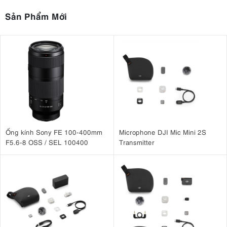
Sản Phẩm Mới
Ống kính Sony FE 100-400mm
Microphone DJI Mic Mini 2S
F5.6-8 OSS / SEL 100400
Transmitter
3.2. Khẩu độ lớn: khả năng sáng tạo tối đa
khẩu độ tối đa f/1.4
Ống kính có
mang lại hiệu suất chụp ảnh thiếu
sáng tuyệt vời và cho phép bạn kiểm soát độ sâu trường ảnh một
cách sáng tạo. Điều này đặc biệt hữu ích cho chụp ảnh đêm và chụp
Chín lá khẩu tròn
ảnh thiên văn, nơi độ sáng là yếu tố thiết yếu.
tạo
ra hiệu ứng bokeh mềm mại, tự nhiên, giúp tách chủ thể khỏi nền