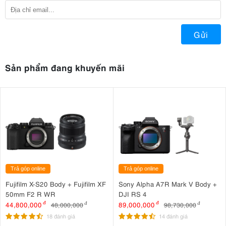
Gửi
Sản phẩm đang khuyến mãi
Trả góp online
Trả góp online
Fujifilm X-S20 Body + Fujifilm XF
Sony Alpha A7R Mark V Body +
50mm F2 R WR
DJI RS 4
44,800,000
đ
89,000,000
đ
48,000,000
đ
98,730,000
đ
18 đánh giá
14 đánh giá