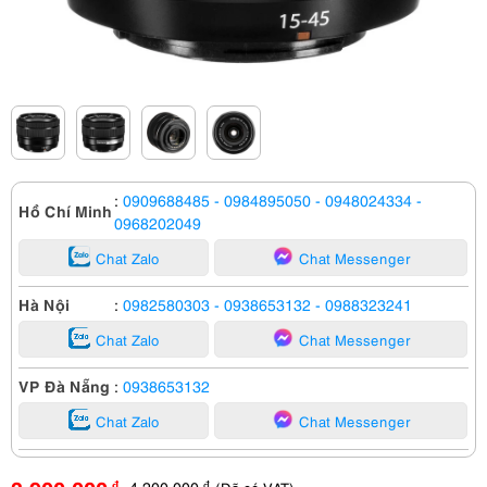
:
0909688485
- 0984895050
- 0948024334
-
Hồ Chí Minh
0968202049
Chat Zalo
Chat Messenger
Hà Nội
:
0982580303
- 0938653132
- 0988323241
Chat Zalo
Chat Messenger
VP Đà Nẵng
:
0938653132
Chat Zalo
Chat Messenger
4,200,000
đ
đ