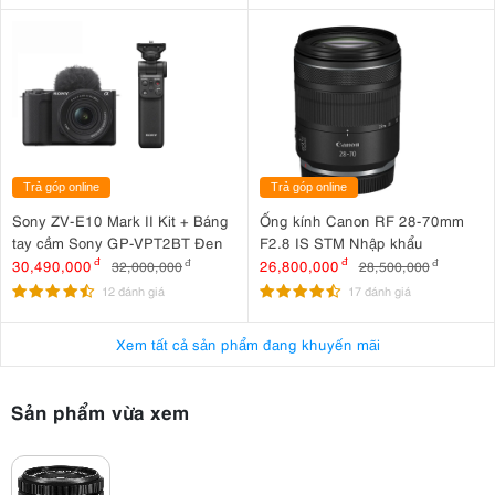
Trả góp online
Trả góp online
Sony ZV-E10 Mark II Kit + Báng
Ống kính Canon RF 28-70mm
tay cầm Sony GP-VPT2BT Đen
F2.8 IS STM Nhập khẩu
30,490,000
đ
26,800,000
đ
32,000,000
đ
28,500,000
đ
12 đánh giá
17 đánh giá
Xem tất cả sản phẩm đang khuyến mãi
Sản phẩm vừa xem