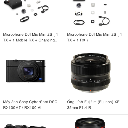
Microphone DJI Mic Mini 2S ( 1
Microphone DJI Mic Mini 2S ( 1
TX + 1 Mobile RX + Charging
TX + 1 RX )
Case )
Máy ảnh Sony CyberShot DSC-
Ống kính Fujifilm (Fujinon) XF
RX100M7 / RX100 VII
35mm F1.4 R