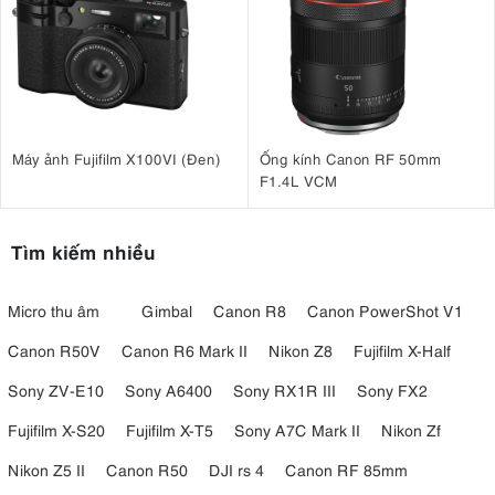
Máy ảnh Fujifilm X100VI (Đen)
Ống kính Canon RF 50mm
F1.4L VCM
Tìm kiếm nhiều
Micro thu âm
Gimbal
Canon R8
Canon PowerShot V1
Canon R50V
Canon R6 Mark II
Nikon Z8
Fujifilm X-Half
Sony ZV-E10
Sony A6400
Sony RX1R III
Sony FX2
Fujifilm X-S20
Fujifilm X-T5
Sony A7C Mark II
Nikon Zf
Nikon Z5 II
Canon R50
DJI rs 4
Canon RF 85mm