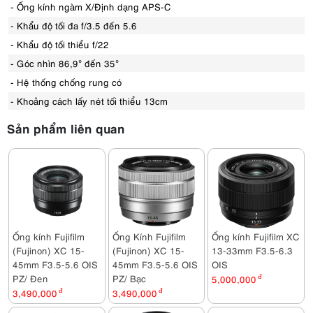
- Ống kính ngàm X/Định dạng APS-C
- Khẩu độ tối đa f/3.5 đến 5.6
- Khẩu độ tối thiểu f/22
- Góc nhìn 86,9° đến 35°
- Hệ thống chống rung có
- Khoảng cách lấy nét tối thiểu 13cm
Sản phẩm liên quan
Ống kính Fujifilm
Ống Kính Fujifilm
Ống kính Fujifilm XC
(Fujinon) XC 15-
(Fujinon) XC 15-
13-33mm F3.5-6.3
45mm F3.5-5.6 OIS
45mm F3.5-5.6 OIS
OIS
PZ/ Đen
PZ/ Bạc
5,000,000
đ
3,490,000
đ
3,490,000
đ