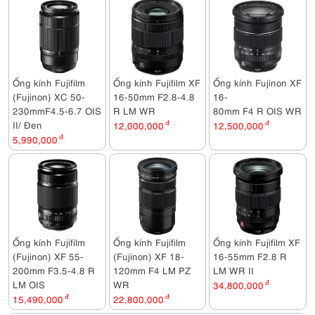
Ống kính Fujifilm
Ống kính Fujifilm XF
Ống kính Fujinon XF
(Fujinon) XC 50-
16-50mm F2.8-4.8
16-
230mmF4.5-6.7 OIS
R LM WR
80mm F4 R OIS WR
II/ Đen
12,000,000
đ
12,500,000
đ
5,990,000
đ
Ống kính Fujifilm
Ống kính Fujifilm
Ống kính Fujifilm XF
(Fujinon) XF 55-
(Fujinon) XF 18-
16-55mm F2.8 R
200mm F3.5-4.8 R
120mm F4 LM PZ
LM WR II
LM OIS
WR
34,800,000
đ
15,490,000
đ
22,800,000
đ