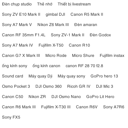
Đèn chụp studio
Thẻ nhớ
Thiết bị livestream
Sony ZV E10 Mark II
gimbal DJI
Canon R5 Mark II
Sony A7 Mark V
Nikon Z6 Mark III
Đèn amaran
Canon RF 35mm F1.4L
Sony ZV-1 Mark II
Đèn Godox
Sony A7 Mark IV
Fujifilm X-T50
Canon R10
Canon G7 X Mark III
Micro Rode
Micro Shure
Fujifilm instax
ống kính sony
ống kính canon
canon RF 28 70 f2.8
Sound card
Máy quay Dji
Máy quay sony
GoPro hero 13
Osmo Pocket 3
DJI Osmo 360
Ricoh GR IV
DJI Mic 3
Canon C50
Nikon ZR
DJI Osmo Nano
GoPro Lit Hero
Canon R6 Mark III
Fujifilm X-T30 III
Canon R6V
Sony A7R6
Sony FX5