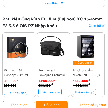
Xem thêm ▼
Phụ kiện Ống kính Fujifilm (Fujinon) XC 15-45mm
F3.5-5.6 OIS PZ Nhập khẩu
Xem tất cả
Trả góp online
Kính lọc K&F
Túi máy ảnh
Tủ Chống Ẩm
Concept Slim MC
Lowepro Protactic
Nikatei NC-80S (80
UV 52mm KF01.024
SH 120 AW
lít)
350,000
đ
1,200,000
đ
4,925,000
đ
250,000
đ
900,000
đ
4,490,000
đ
Thêm vào giỏ
Thêm vào giỏ
Thêm vào giỏ
Tổng quan
Hỏi & đáp
Thông số kỹ thuật