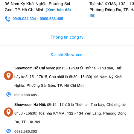
96 Nam Kỳ Khởi Nghĩa, Phường Sài
Toà nhà KYMA, 132 - 1
Xem bản đồ
Gòn, TP. Hồ Chí Minh
(
)
Phường Đống Đa, TP. H
đồ
)
0948.024.334
-
0909.688.485
0982.580.303
-
0938
Thông tin công ty
Địa chỉ Showroom
Showroom Hồ Chí Minh:
(8h15 - 19h00 từ
Thứ hai - Thứ sáu, Thứ
96 Nam Kỳ Khởi
bảy từ
8h15 - 17h15,
Chủ nhật từ 8
h30 - 16h30
)
Nghĩa, Phường Sài Gòn, TP. Hồ Chí Minh
0909.688.485
,
Showroom Hà Nội:
(8h15 - 17h15 từ Thứ hai - Thứ bảy
Chủ nhật từ
)
Toà nhà KYMA, 132 - 134 Yên Lãng, Phường Đống
8
h30 - 16h30
Đa, TP. Hà Nội
0982.580.303