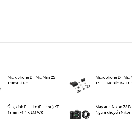
Microphone DJI Mic Mini 2S
Microphone DJI Mic M
Transmitter
TX + 1 Mobile RX + C
Case )
Ống kính Fujifilm (Fujinon) XF
Máy ảnh Nikon Z8 B
18mm F1.4 R LM WR
Ngàm chuyển Nikon 