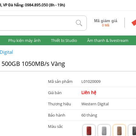
, VP Đà Nẵng: 0984.895.050 (8h - 19h)
Mã giảm giá
tlk
0 Mã
Phụ kiện máy ảnh
Thiết bị Studio
Âm thanh & livestream
igital
rt 500GB 1050MB/s Vàng
Mã sản phẩm
L01020009
Liên hệ
Giá bán
Thương hiệu
Western Digital
Bảo hành
60 tháng
Màu sắc