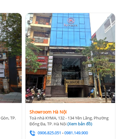
Showroom Hà Nội
 Gòn, TP.
Toà nhà KYMA, 132 - 134 Yên Lãng, Phường
Đống Đa, TP. Hà Nội
(
Xem bản đồ
)
0906.825.051
-
0981.149.900