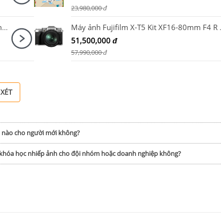
23,980,000
đ
Canon EOS R5 Mark II + Canon RF 24-70mm F2.8 L IS USM
Máy ảnh Fuji
51,500,000
đ
57,990,000
đ
 XÉT
h nào cho người mới không?
p khóa học nhiếp ảnh cho đội nhóm hoặc doanh nghiệp không?