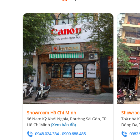
Showroom Hồ Chí Minh
Showroo
96 Nam Kỳ Khởi Nghĩa, Phường Sài Gòn, TP.
Toà nhà K
Hồ Chí Minh
(
Xem bản đồ
)
Đống Đa, 
0948.024.334
-
0909.688.485
0982.