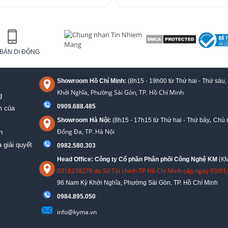
BẢN DI ĐỘNG
Showroom Hồ Chí Minh:
(8h15 - 19h00 từ
Thứ hai - Thứ sáu,
Khởi Nghĩa, Phường Sài Gòn, TP. Hồ Chí Minh
g
0909.688.485
m của
,
Showroom Hà Nội:
(8h15 - 17h15 từ Thứ hai - Thứ bảy
Chủ n
Đống Đa, TP. Hà Nội
n
 giải quyết
0982.580.303
(KM
Head Office: Công ty Cổ phần Phân phối Công Nghệ KM
0318238276 do Sở Tài chính TP Hồ Chí Minh cấp ngày 03/01
96 Nam Kỳ Khởi Nghĩa, Phường Sài Gòn, TP. Hồ Chí Minh
09
84.895.050
info@kyma.vn