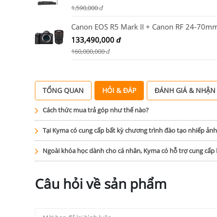
1,590,000
đ
133,490,000
đ
160,000,000
đ
TỔNG QUAN
HỎI & ĐÁP
ĐÁNH GIÁ & NHẬN
Cách thức mua trả góp như thế nào?
Tại Kyma có cung cấp bất kỳ chương trình đào tạo nhiếp ản
Ngoài khóa học dành cho cá nhân, Kyma có hỗ trợ cung cấ
Câu hỏi về sản phẩm