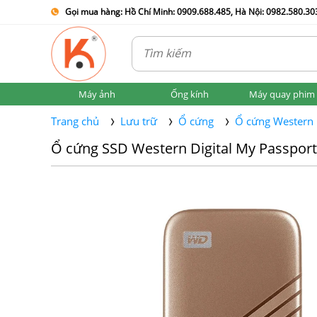
Gọi mua hàng: Hồ Chí Minh: 0909.688.485, Hà Nội: 0982.580.303
Máy ảnh
Ống kính
Máy quay phim
Trang chủ
Lưu trữ
Ổ cứng
Ổ cứng Western D
Ổ cứng SSD Western Digital My Passpo