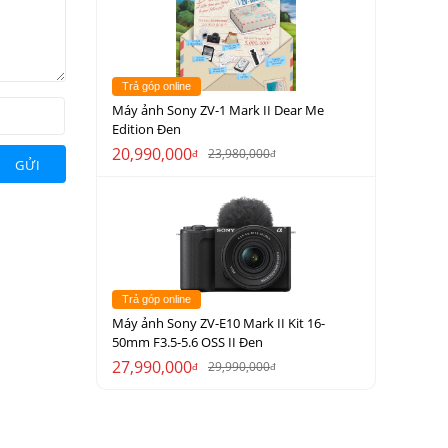
Trả góp online
Máy ảnh Sony ZV-1 Mark II Dear Me
Edition Đen
20,990,000
23,980,000
đ
đ
GỬI
Trả góp online
Máy ảnh Sony ZV-E10 Mark II Kit 16-
50mm F3.5-5.6 OSS II Đen
27,990,000
29,990,000
đ
đ