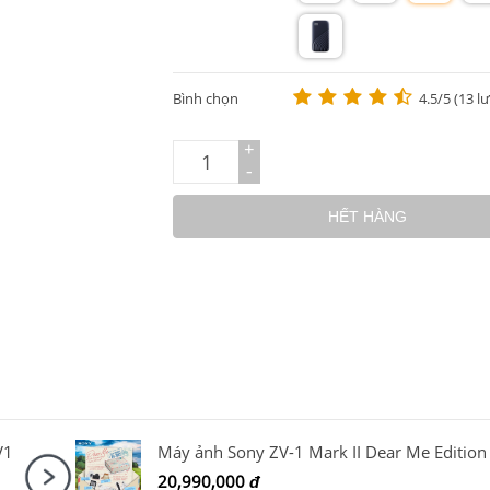
m
m
m
m
m
Bình chọn
4.5/5 (13 l
+
-
HẾT HÀNG
V1
20,990,000
đ