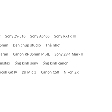
f
Sony ZV-E10
Sony A6400
Sony RX1R III
85mm
Đèn chụp studio
Thẻ nhớ
aran
Canon RF 35mm F1.4L
Sony ZV-1 Mark II
 instax
ống kính sony
ống kính canon
icoh GR IV
DJI Mic 3
Canon C50
Nikon ZR