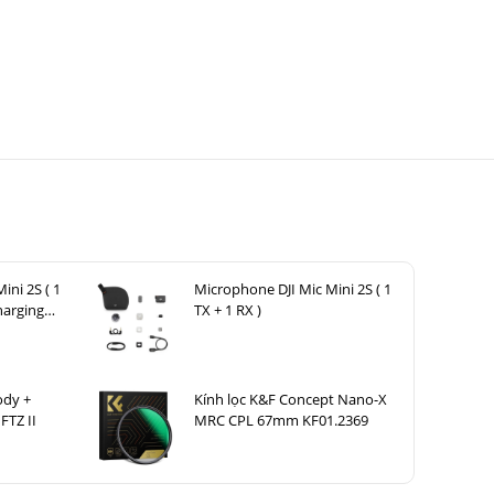
ini 2S ( 1
Microphone DJI Mic Mini 2S ( 1
harging
TX + 1 RX )
ody +
Kính lọc K&F Concept Nano-X
FTZ II
MRC CPL 67mm KF01.2369