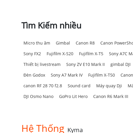
Tìm Kiếm nhiều
Micro thu âm
Gimbal
Canon R8
Canon PowerSho
Sony FX2
Fujifilm X-S20
Fujifilm X-T5
Sony A7C Ma
Thiết bị livestream
Sony ZV E10 Mark II
gimbal DJI
Đèn Godox
Sony A7 Mark IV
Fujifilm X-T50
Canon
canon RF 28 70 f2.8
Sound card
Máy quay Dji
Má
DJI Osmo Nano
GoPro Lit Hero
Canon R6 Mark III
Hệ Thống
Kyma