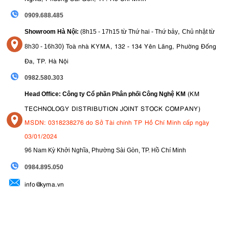
0909.688.485
,
Showroom Hà Nội:
(8h15 - 17h15 từ Thứ hai - Thứ bảy
Chủ nhật từ
)
Toà nhà KYMA, 132 - 134 Yên Lãng, Phường Đống
8
h30 - 16h30
Đa, TP. Hà Nội
0982.580.303
(KM
Head Office: Công ty Cổ phần Phân phối Công Nghệ KM
TECHNOLOGY DISTRIBUTION JOINT STOCK COMPANY)
MSDN: 0318238276 do Sở Tài chính TP Hồ Chí Minh cấp ngày
03/01/2024
96 Nam Kỳ Khởi Nghĩa, Phường Sài Gòn, TP. Hồ Chí Minh
09
84.895.050
info@kyma.vn