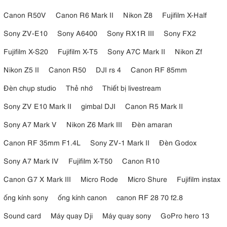
Canon R50V
Canon R6 Mark II
Nikon Z8
Fujifilm X-Half
Sony ZV-E10
Sony A6400
Sony RX1R III
Sony FX2
Fujifilm X-S20
Fujifilm X-T5
Sony A7C Mark II
Nikon Zf
Nikon Z5 II
Canon R50
DJI rs 4
Canon RF 85mm
Đèn chụp studio
Thẻ nhớ
Thiết bị livestream
Sony ZV E10 Mark II
gimbal DJI
Canon R5 Mark II
Sony A7 Mark V
Nikon Z6 Mark III
Đèn amaran
Canon RF 35mm F1.4L
Sony ZV-1 Mark II
Đèn Godox
Sony A7 Mark IV
Fujifilm X-T50
Canon R10
Canon G7 X Mark III
Micro Rode
Micro Shure
Fujifilm instax
ống kính sony
ống kính canon
canon RF 28 70 f2.8
Sound card
Máy quay Dji
Máy quay sony
GoPro hero 13