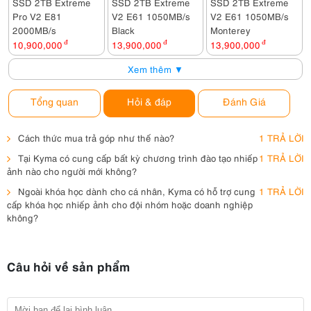
SSD 2TB Extreme
SSD 2TB Extreme
SSD 2TB Extreme
Pro V2 E81
V2 E61 1050MB/s
V2 E61 1050MB/s
2000MB/s
Black
Monterey
10,900,000
đ
13,900,000
đ
13,900,000
đ
Xem thêm ▼
Tổng quan
Hỏi & đáp
Đánh Giá
Cách thức mua trả góp như thế nào?
1 TRẢ LỜI
Tại Kyma có cung cấp bất kỳ chương trình đào tạo nhiếp
1 TRẢ LỜI
ảnh nào cho người mới không?
Ngoài khóa học dành cho cá nhân, Kyma có hỗ trợ cung
1 TRẢ LỜI
cấp khóa học nhiếp ảnh cho đội nhóm hoặc doanh nghiệp
không?
Câu hỏi về sản phẩm