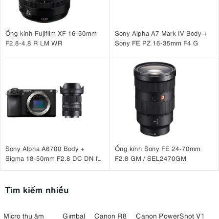
Ống kính Fujifilm XF 16-50mm
Sony Alpha A7 Mark IV Body +
F2.8-4.8 R LM WR
Sony FE PZ 16-35mm F4 G
Sony Alpha A6700 Body +
Ống kính Sony FE 24-70mm
Sigma 18-50mm F2.8 DC DN for
F2.8 GM / SEL2470GM
Sony
Tìm kiếm nhiều
Micro thu âm
Gimbal
Canon R8
Canon PowerShot V1