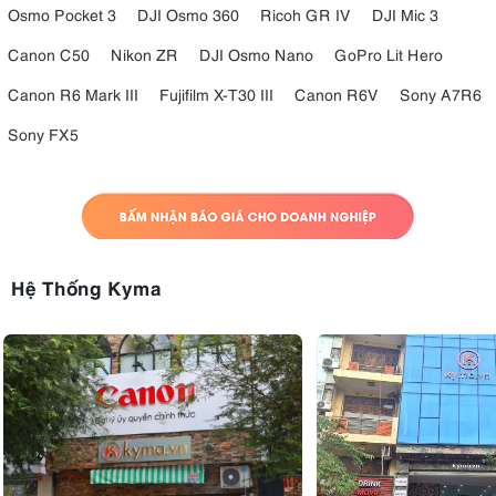
Osmo Pocket 3
DJI Osmo 360
Ricoh GR IV
DJI Mic 3
Canon C50
Nikon ZR
DJI Osmo Nano
GoPro Lit Hero
Canon R6 Mark III
Fujifilm X-T30 III
Canon R6V
Sony A7R6
Sony FX5
Hệ Thống Kyma