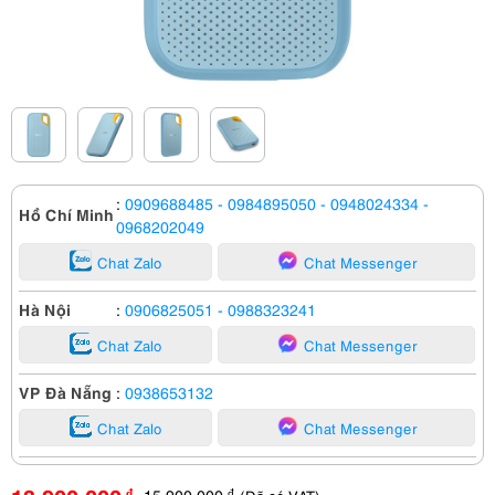
:
0909688485
- 0984895050
- 0948024334
-
Hồ Chí Minh
0968202049
Chat Zalo
Chat Messenger
Hà Nội
:
0906825051
- 0988323241
Chat Zalo
Chat Messenger
VP Đà Nẵng
:
0938653132
Chat Zalo
Chat Messenger
15,900,000
đ
đ