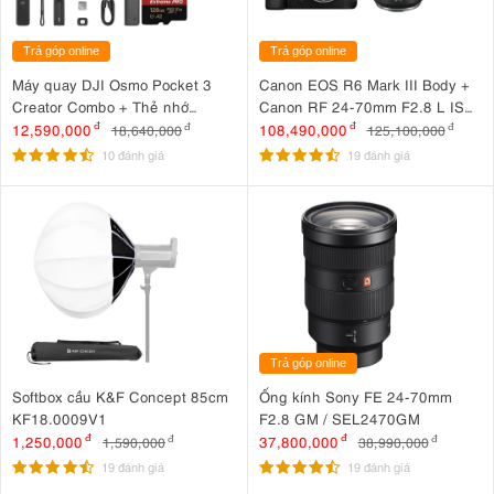
Trả góp online
Trả góp online
Máy quay DJI Osmo Pocket 3
Canon EOS R6 Mark III Body +
Creator Combo + Thẻ nhớ
Canon RF 24-70mm F2.8 L IS
MicroSDXC Sandisk Extreme
USM
12,590,000
đ
108,490,000
đ
18,640,000
đ
125,100,000
đ
Pro 128GB 200MB/90MB/s
10 đánh giá
19 đánh giá
Trả góp online
Softbox cầu K&F Concept 85cm
Ống kính Sony FE 24-70mm
KF18.0009V1
F2.8 GM / SEL2470GM
1,250,000
đ
37,800,000
đ
1,590,000
đ
38,990,000
đ
19 đánh giá
19 đánh giá