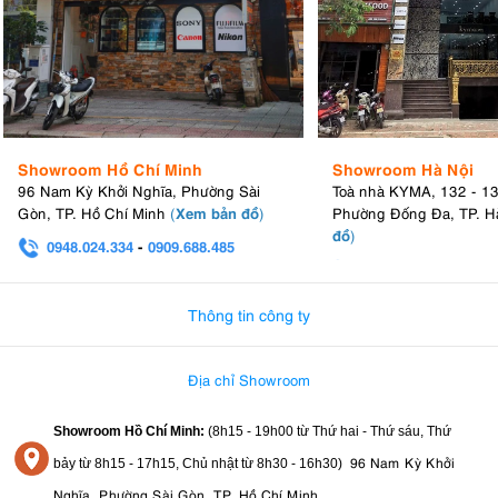
Showroom Hồ Chí Minh
Showroom Hà Nội
96 Nam Kỳ Khởi Nghĩa, Phường Sài
Toà nhà KYMA, 132 - 1
Xem bản đồ
Gòn, TP. Hồ Chí Minh
(
)
Phường Đống Đa, TP. H
đồ
)
0948.024.334
-
0909.688.485
0982.580.303
-
0938
Thông tin công ty
Địa chỉ Showroom
Showroom Hồ Chí Minh:
(8h15 - 19h00 từ
Thứ hai - Thứ sáu, Thứ
96 Nam Kỳ Khởi
bảy từ
8h15 - 17h15,
Chủ nhật từ 8
h30 - 16h30
)
Nghĩa, Phường Sài Gòn, TP. Hồ Chí Minh