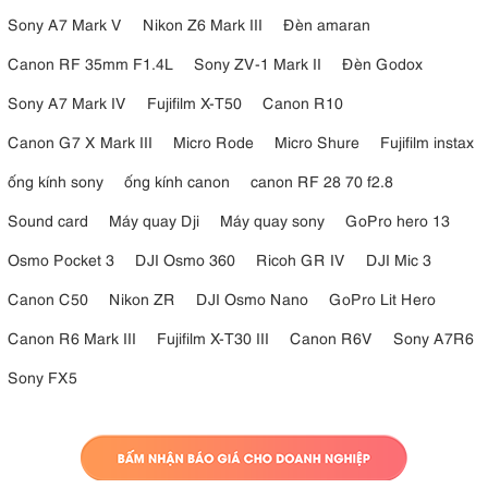
Sony A7 Mark V
Nikon Z6 Mark III
Đèn amaran
Canon RF 35mm F1.4L
Sony ZV-1 Mark II
Đèn Godox
Sony A7 Mark IV
Fujifilm X-T50
Canon R10
Canon G7 X Mark III
Micro Rode
Micro Shure
Fujifilm instax
ống kính sony
ống kính canon
canon RF 28 70 f2.8
Sound card
Máy quay Dji
Máy quay sony
GoPro hero 13
Osmo Pocket 3
DJI Osmo 360
Ricoh GR IV
DJI Mic 3
Canon C50
Nikon ZR
DJI Osmo Nano
GoPro Lit Hero
Canon R6 Mark III
Fujifilm X-T30 III
Canon R6V
Sony A7R6
Sony FX5