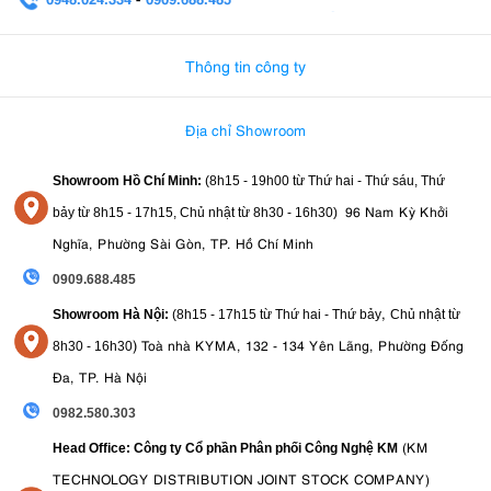
0982.580.303
-
0938
Thông tin công ty
Địa chỉ Showroom
Showroom Hồ Chí Minh:
(8h15 - 19h00 từ
Thứ hai - Thứ sáu, Thứ
96 Nam Kỳ Khởi
bảy từ
8h15 - 17h15,
Chủ nhật từ 8
h30 - 16h30
)
Nghĩa, Phường Sài Gòn, TP. Hồ Chí Minh
0909.688.485
,
Showroom Hà Nội:
(8h15 - 17h15 từ Thứ hai - Thứ bảy
Chủ nhật từ
)
Toà nhà KYMA, 132 - 134 Yên Lãng, Phường Đống
8
h30 - 16h30
Đa, TP. Hà Nội
0982.580.303
(KM
Head Office: Công ty Cổ phần Phân phối Công Nghệ KM
TECHNOLOGY DISTRIBUTION JOINT STOCK COMPANY)