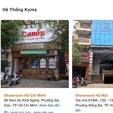
Hệ Thống Kyma
Showroom Hồ Chí Minh
Showroom Hà Nội
96 Nam Kỳ Khởi Nghĩa, Phường Sài
Toà nhà KYMA, 132 - 1
Xem bản đồ
Gòn, TP. Hồ Chí Minh
(
)
Phường Đống Đa, TP. H
đồ
)
0948.024.334
-
0909.688.485