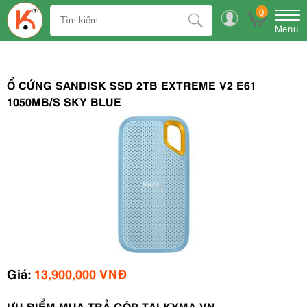
0
Menu
Ổ CỨNG SANDISK SSD 2TB EXTREME V2 E61
1050MB/S SKY BLUE
Giá:
13,900,000 VNĐ
ƯU ĐIỂM MUA TRẢ GÓP TẠI KYMA.VN