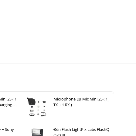
ini 2S ( 1
Microphone DJI Mic Mini 2S ( 1
harging
TX + 1 RX )
y + Sony
Đèn Flash LightPix Labs FlashQ
Q20 III