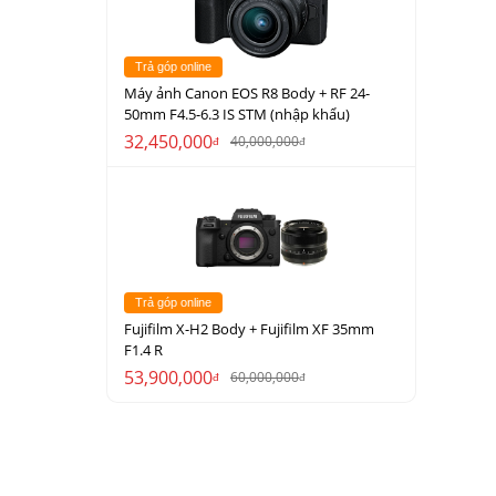
Trả góp online
Máy ảnh Canon EOS R8 Body + RF 24-
50mm F4.5-6.3 IS STM (nhập khẩu)
32,450,000
40,000,000
đ
đ
Trả góp online
Fujifilm X-H2 Body + Fujifilm XF 35mm
F1.4 R
53,900,000
60,000,000
đ
đ