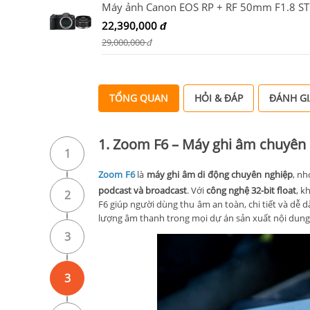
Máy ảnh Canon EOS RP + RF 50mm F1.8 S
22,390,000
đ
29,000,000
đ
TỔNG QUAN
HỎI & ĐÁP
ĐÁNH GI
1. Zoom F6 – Máy ghi âm chuyên
1
Zoom F6
là
máy ghi âm di động chuyên nghiệp
, n
podcast và broadcast
. Với
công nghệ 32-bit float
, k
2
F6 giúp người dùng thu âm an toàn, chi tiết và dễ
lượng âm thanh trong mọi dự án sản xuất nội dung 
3
3