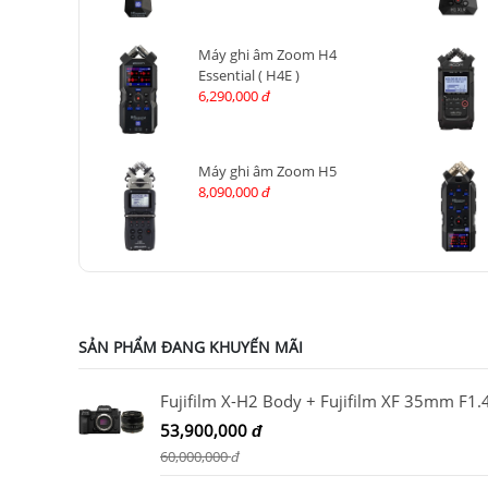
Máy ghi âm Zoom H4
Essential ( H4E )
6,290,000
đ
Máy ghi âm Zoom H5
8,090,000
đ
SẢN PHẨM ĐANG KHUYẾN MÃI
Fujifilm X-H2 Body + Fujifilm XF 35mm F1.
53,900,000
đ
60,000,000
đ