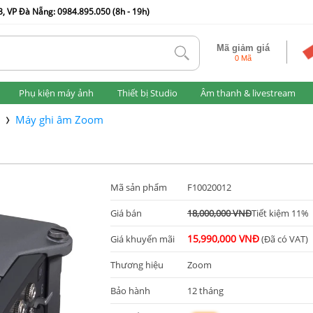
, VP Đà Nẵng: 0984.895.050 (8h - 19h)
Mã giảm giá
tlk
0 Mã
Phụ kiện máy ảnh
Thiết bị Studio
Âm thanh & livestream
Máy ghi âm Zoom
Mã sản phẩm
F10020012
Giá bán
18,000,000 VNĐ
Tiết kiệm 11%
15,990,000 VNĐ
Giá khuyến mãi
(Đã có VAT)
Thương hiệu
Zoom
Bảo hành
12 tháng