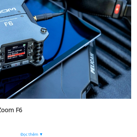
 Zoom F6
hantom power)
Đọc thêm ▼
o mix + backup)