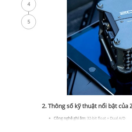
4
5
2. Thông số kỹ thuật nổi bật của
Công nghệ ghi âm
: 32-bit float + Dual A/D
Số ngõ vào
: 6 input XLR (mic/line, hỗ trợ p
Số track ghi
: Tối đa 14 track (6 input + stere