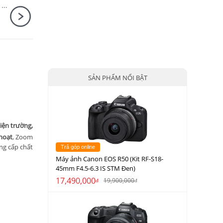
Ống kính Sony FE 50mm F1.4 GM / SEL50F14GM
SẢN PHẨM NỔI BẬT
iện trường,
 hoạt
, Zoom
ng cấp chất
Trả góp online
Máy ảnh Canon EOS R50 (Kit RF-S18-
45mm F4.5-6.3 IS STM Đen)
17,490,000
19,900,000
đ
đ