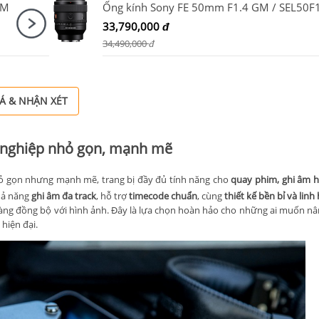
TM
33,790,000
đ
34,490,000
đ
Á & NHẬN XÉT
 nghiệp nhỏ gọn, mạnh mẽ
hỏ gọn nhưng mạnh mẽ, trang bị đầy đủ tính năng cho
quay phim, ghi âm h
hả năng
ghi âm đa track
, hỗ trợ
timecode chuẩn
, cùng
thiết kế bền bỉ và linh
 dàng đồng bộ với hình ảnh. Đây là lựa chọn hoàn hảo cho những ai muốn nâ
hiện đại.