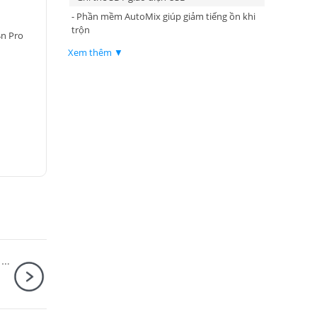
- Phần mềm AutoMix giúp giảm tiếng ồn khi
trộn
n Pro
Xem thêm ▼
Máy quay hành trình DJI Osmo Action 5 Pro Adventure Combo