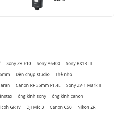
f
Sony ZV-E10
Sony A6400
Sony RX1R III
85mm
Đèn chụp studio
Thẻ nhớ
aran
Canon RF 35mm F1.4L
Sony ZV-1 Mark II
 instax
ống kính sony
ống kính canon
. Thân máy
icoh GR IV
DJI Mic 3
Canon C50
Nikon ZR
trường khác
g điều kiện