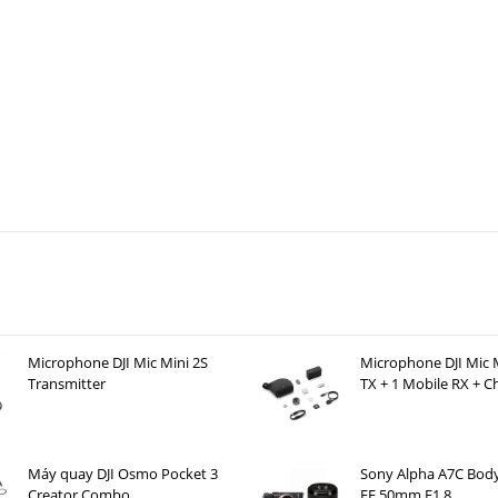
 (EIN ~ -127 dBu)
0.2 ppm)
4-bit / 96 kHz)
dapter AC
Microphone DJI Mic Mini 2S
Microphone DJI Mic M
Transmitter
TX + 1 Mobile RX + C
Case )
 tiếng
Máy quay DJI Osmo Pocket 3
Sony Alpha A7C Bod
Creator Combo
FE 50mm F1.8