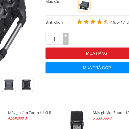
Màu sắc
m
Bình chọn
4.9/5 (17 l
+
-
MUA HÀNG
MUA TRẢ GÓP
Máy ghi âm Zoom H1XLR
Máy ghi âm Zoom H
4,550,000
5,500,000
đ
đ