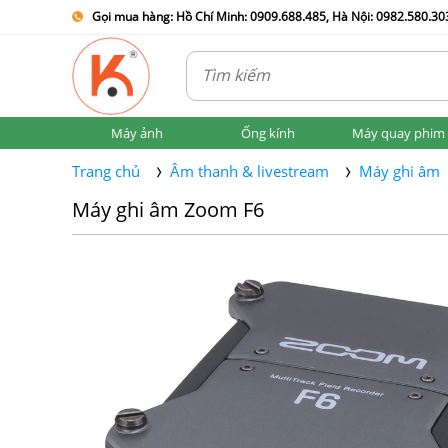
Gọi mua hàng: Hồ Chí Minh: 0909.688.485, Hà Nội: 0982.580.303
Máy ảnh
Ống kính
Máy quay phim
Trang chủ
Âm thanh & livestream
Máy ghi âm
Máy ghi âm Zoom F6