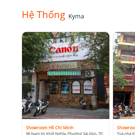
Hệ Thống
Kyma
Showroom Hồ Chí Minh
Showroo
96 Nam Kỳ Khởi Nghĩa, Phường Sài Gòn, TP.
Toà nhà K