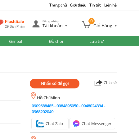
Trang chủ
Giới thiệu
Tin tức
Liên hệ
0
FlashSale
Đăng nhập
Tài khoản
Giỏ Hàng
29 Sản Phẩm
Gimbal
Đồ chơi
Lưu trữ
Chia sẻ
Nhấn số để gọi
Hồ Chí Minh
0909688485
-
0984895050
-
0948024334
-
0968202049
Chat Zalo
Chat Messenger