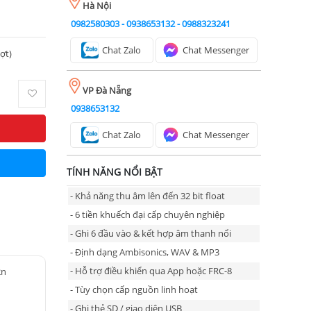
Hà Nội
0982580303
-
0938653132
-
0988323241
Chat Zalo
Chat Messenger
ượt)
VP Đà Nẵng
0938653132
Chat Zalo
Chat Messenger
TÍNH NĂNG NỔI BẬT
- Khả năng thu âm lên đến 32 bit float
- 6 tiền khuếch đại cấp chuyên nghiệp
- Ghi 6 đầu vào & kết hợp âm thanh nổi
- Định dạng Ambisonics, WAV & MP3
- Hỗ trợ điều khiển qua App hoặc FRC-8
2n
- Tùy chọn cấp nguồn linh hoạt
- Ghi thẻ SD / giao diện USB