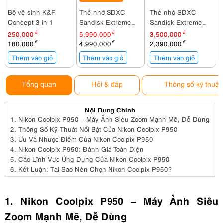
Bộ vệ sinh K&F
Thẻ nhớ SDXC
Thẻ nhớ SDXC
Concept 3 in 1
Sandisk Extreme
Sandisk Extreme
Pro 512GB
Pro 256GB
250,000
đ
5,990,000
đ
3,500,000
đ
200MB/140MB/s
200MB/140MB/s
180,000
đ
4,990,000
đ
2,390,000
đ
Thêm vào giỏ
Thêm vào giỏ
Thêm vào giỏ
Tổng quan
Hỏi & đáp
Thông số kỹ thuật
Nội Dung Chính
1.
Nikon Coolpix P950 – Máy Ảnh Siêu Zoom Mạnh Mẽ, Dễ Dùng
2.
Thông Số Kỹ Thuât Nổi Bật Của Nikon Coolpix P950
3.
Ưu Và Nhược Điểm Của Nikon Coolpix P950
4.
Nikon Coolpix P950: Đánh Giá Toàn Diện
5.
Các Lĩnh Vực Ứng Dụng Của Nikon Coolpix P950
6.
Kết Luận: Tại Sao Nên Chọn Nikon Coolpix P950?
1. Nikon Coolpix P950 – Máy Ảnh Siêu
Zoom Mạnh Mẽ, Dễ Dùng