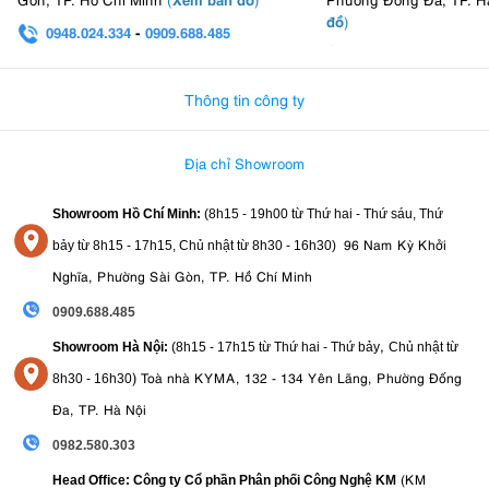
biệt là khi sử dụng phạm vi zoom cực đại.
đồ
)
0948.024.334
-
0909.688.485
Kính ngắm điện tử OLED sáng
với độ phân giải 2,36 triệu điểm ảnh
0982.580.303
-
0938
cung cấp hình ảnh rõ nét và độ tương phản cao, lý tưởng để bố cục
ảnh ở tiêu cự dài.
Thông tin công ty
màn hình 3,2 inch,
Máy ảnh được trang bị
lớn hơn hầu hết các máy
ảnh kỹ thuật số khác, chẳng hạn như Nikon P900, chỉ có kích thước 3
Màn hình có thể xoay lật hoàn toàn
inch.
, giúp người chụp ảnh dễ
Địa chỉ Showroom
dàng hơn khi chụp ảnh từ nhiều góc độ khác nhau, cũng như dễ
dàng chụp ảnh tự sướng.
Showroom Hồ Chí Minh:
(8h15 - 19h00 từ
Thứ hai - Thứ sáu, Thứ
96 Nam Kỳ Khởi
bảy từ
8h15 - 17h15,
Chủ nhật từ 8
h30 - 16h30
)
Nghĩa, Phường Sài Gòn, TP. Hồ Chí Minh
0909.688.485
,
Showroom Hà Nội:
(8h15 - 17h15 từ Thứ hai - Thứ bảy
Chủ nhật từ
)
Toà nhà KYMA, 132 - 134 Yên Lãng, Phường Đống
8
h30 - 16h30
Đa, TP. Hà Nội
0982.580.303
(KM
Head Office: Công ty Cổ phần Phân phối Công Nghệ KM