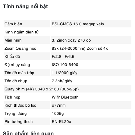
Tính năng nổi bật
Cảm biến
BSI-CMOS 16.0 megapixels
Kính ngắm điện tử
Màn hình
3..2inch xoay 270 độ
Zoom Quang học
83x (24-2000mm) Zoom số 4x
Khẩu độ
F/2.8– F/6.5
Độ nhạy sáng
ISO 100-6400
Tốc độ màn trập
1 1/2000 giây
Tốc độ chụp
7 ảnh/ giây
Quay phim (4K) 3840 x 2160 (30p/25p)
Tích hợp
Wifi/ Bluetooth
Kích thước bộ lọc
ø77mm
Trọng lượng
1005g
Pin tương thích
EN-EL20a
Sản phẩm liên quan