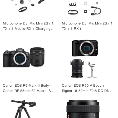
đại, P950 mang đến những hình ảnh sắc nét, rõ ràng và đẹp mắt, tất
cả trong một thân máy nhỏ gọn và dễ mang theo.
Microphone DJI Mic Mini 2S ( 1
Microphone DJI Mic Mini 2S ( 1
TX + 1 Mobile RX + Charging
TX + 1 RX )
Case )
Canon EOS R6 Mark II Body +
Canon EOS R50 V Body +
Canon RF 85mm F2 Macro IS
Sigma 18-50mm F2.8 DC DN
STM
(C) + DJI RS 4 Mini
4.2. Khả năng ổn định hình ảnh mạnh mẽ
Hiện tượng nhòe ảnh có thể là một vấn đề lớn, đặc biệt là với các chủ
chống rung quang
thể ở xa và chụp ảnh siêu tele. Nhờ công nghệ