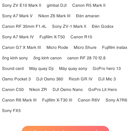
dải nhạy sáng ISO từ 100-6400
, cho ra những bức ảnh sắc nét và chi
Sony ZV E10 Mark II
gimbal DJI
Canon R5 Mark II
tiết trong nhiều điều kiện ánh sáng khác nhau.
Sony A7 Mark V
Nikon Z6 Mark III
Đèn amaran
Canon RF 35mm F1.4L
Sony ZV-1 Mark II
Đèn Godox
Sony A7 Mark IV
Fujifilm X-T50
Canon R10
Canon G7 X Mark III
Micro Rode
Micro Shure
Fujifilm instax
ống kính sony
ống kính canon
canon RF 28 70 f2.8
Sound card
Máy quay Dji
Máy quay sony
GoPro hero 13
Osmo Pocket 3
DJI Osmo 360
Ricoh GR IV
DJI Mic 3
Canon C50
Nikon ZR
DJI Osmo Nano
GoPro Lit Hero
Canon R6 Mark III
Fujifilm X-T30 III
Canon R6V
Sony A7R6
4.5. Định dạng RAW (NRW) dành cho ảnh tĩnh
Sony FX5
hỗ trợ
Đối với những nhiếp ảnh gia thích xử lý hậu kỳ, Coolpix P950
định dạng tệp RAW (NRW)
, giữ nguyên tất cả các cài đặt gốc để
chỉnh sửa chi tiết.