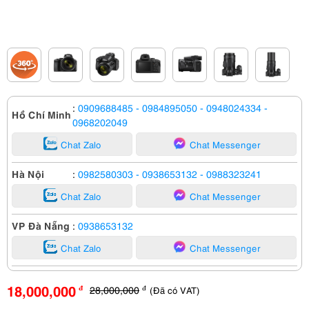
:
0909688485
- 0984895050
- 0948024334
-
Hồ Chí Minh
0968202049
Chat Zalo
Chat Messenger
Hà Nội
:
0982580303
- 0938653132
- 0988323241
Chat Zalo
Chat Messenger
VP Đà Nẵng
:
0938653132
Chat Zalo
Chat Messenger
18,000,000
28,000,000
(Đã có VAT)
đ
đ