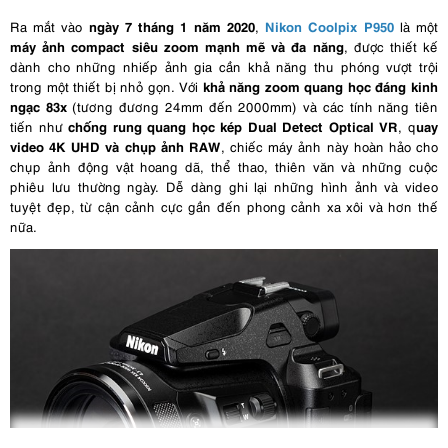
ngày 7 tháng 1 năm 2020
Nikon Coolpix P950
Ra mắt vào
,
là một
máy ảnh compact siêu zoom mạnh mẽ và đa năng
, được thiết kế
dành cho những nhiếp ảnh gia cần khả năng thu phóng vượt trội
khả năng zoom quang học đáng kinh
trong một thiết bị nhỏ gọn. Với
ngạc 83x
(tương đương 24mm đến 2000mm) và các tính năng tiên
chống rung quang học kép Dual Detect Optical VR
uay
tiến như
, q
video 4K UHD và chụp ảnh RAW
, chiếc máy ảnh này hoàn hảo cho
chụp ảnh động vật hoang dã, thể thao, thiên văn và những cuộc
phiêu lưu thường ngày. Dễ dàng ghi lại những hình ảnh và video
tuyệt đẹp, từ cận cảnh cực gần đến phong cảnh xa xôi và hơn thế
nữa.