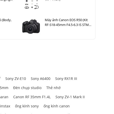
5 (Body,
Máy ảnh Canon EOS R50 (Kit
RF-S18-45mm F4.5-6.3 IS STM
Đen)
f
Sony ZV-E10
Sony A6400
Sony RX1R III
85mm
Đèn chụp studio
Thẻ nhớ
aran
Canon RF 35mm F1.4L
Sony ZV-1 Mark II
 instax
ống kính sony
ống kính canon