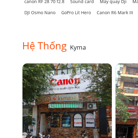
canon RF 28 70 f2.8
Sound card
Máy quay Dji
Má
DJI Osmo Nano
GoPro Lit Hero
Canon R6 Mark III
Hệ Thống
Kyma