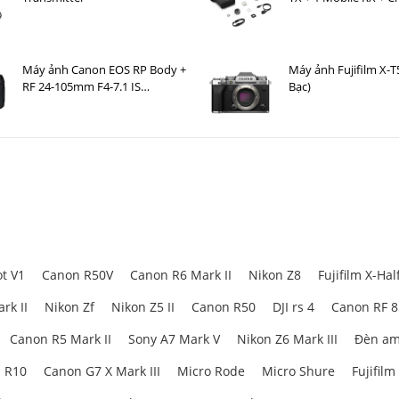
Case )
Máy ảnh Canon EOS RP Body +
Máy ảnh Fujifilm X-T
RF 24-105mm F4-7.1 IS
Bạc)
STM Nhập khẩu
t V1
Canon R50V
Canon R6 Mark II
Nikon Z8
Fujifilm X-Hal
rk II
Nikon Zf
Nikon Z5 II
Canon R50
DJI rs 4
Canon RF 
Canon R5 Mark II
Sony A7 Mark V
Nikon Z6 Mark III
Đèn am
 R10
Canon G7 X Mark III
Micro Rode
Micro Shure
Fujifilm