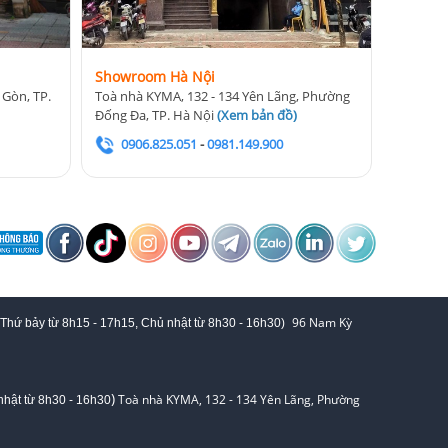
Showroom Hà Nội
 Gòn, TP.
Toà nhà KYMA, 132 - 134 Yên Lãng, Phường
Đống Đa, TP. Hà Nội
(
Xem bản đồ
)
0906.825.051
-
0981.149.900
96 Nam Kỳ
 Thứ bảy từ
8h15 - 17h15,
Chủ nhật từ 8
h30 - 16h30
)
)
Toà nhà KYMA, 132 - 134 Yên Lãng, Phường
hật từ 8
h30 - 16h30