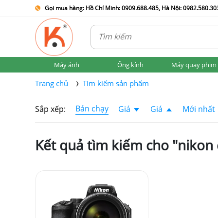
Gọi mua hàng: Hồ Chí Minh: 0909.688.485, Hà Nội: 0982.580.303
Máy ảnh
Ống kính
Máy quay phim
Trang chủ
Tìm kiếm sản phẩm
Bán chạy
Sắp xếp:
Giá
Giá
Mới nhất
Kết quả tìm kiếm cho "nikon 