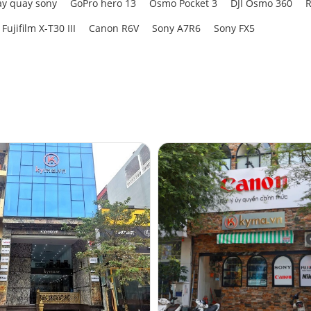
y quay sony
GoPro hero 13
Osmo Pocket 3
DJI Osmo 360
R
Fujifilm X-T30 III
Canon R6V
Sony A7R6
Sony FX5