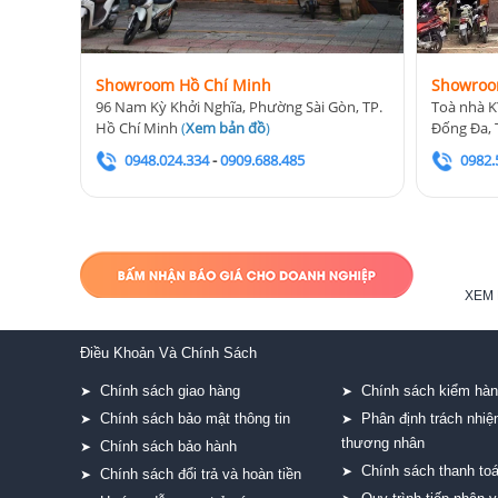
Showroom Hồ Chí Minh
Showroo
96 Nam Kỳ Khởi Nghĩa, Phường Sài Gòn, TP.
Toà nhà K
Hồ Chí Minh
(
Xem bản đồ
)
Đống Đa, 
0948.024.334
-
0909.688.485
0982.
XEM 
Điều Khoản Và Chính Sách
Chính sách giao hàng
Chính sách kiểm hà
➤
➤
Chính sách bảo mật thông tin
Phân định trách nhi
➤
➤
thương nhân
Chính sách bảo hành
➤
Chính sách thanh to
➤
Chính sách đổi trả và hoàn tiền
➤