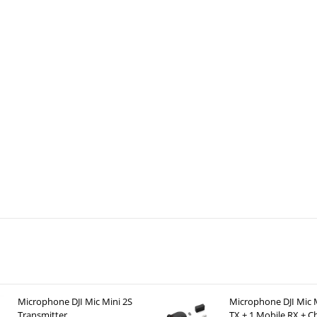
Microphone DJI Mic Mini 2S
Microphone DJI Mic M
Transmitter
TX + 1 Mobile RX + C