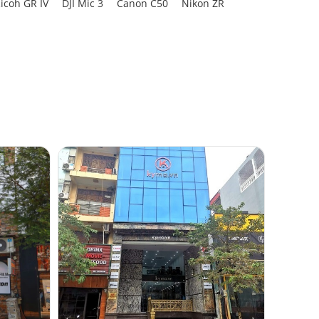
icoh GR IV
DJI Mic 3
Canon C50
Nikon ZR