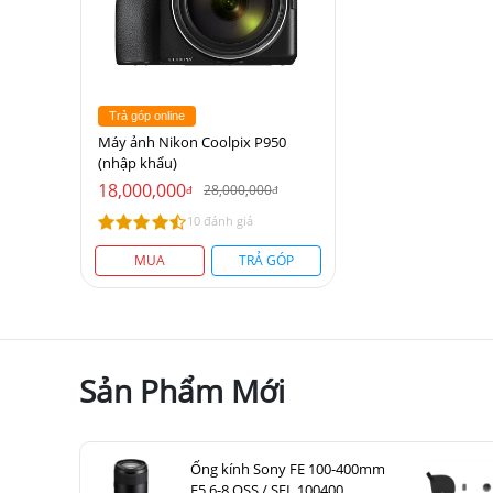
Trả góp online
Máy ảnh Nikon Coolpix P950
(nhập khẩu)
18,000,000
28,000,000
đ
đ
10 đánh giá
MUA
TRẢ GÓP
Sản Phẩm Mới
Ống kính Sony FE 100-400mm
F5.6-8 OSS / SEL 100400