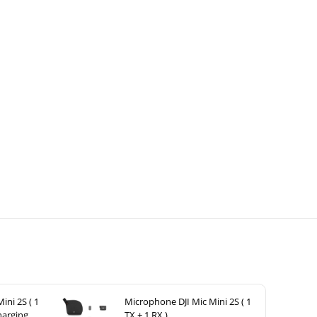
ini 2S ( 1
Microphone DJI Mic Mini 2S ( 1
harging
TX + 1 RX )