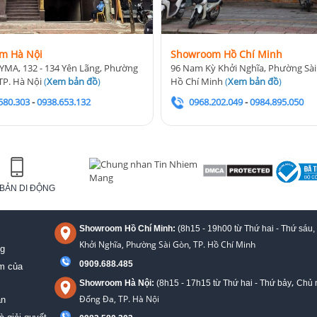
m Hà Nội
Showroom Hồ Chí Minh
YMA, 132 - 134 Yên Lãng, Phường
96 Nam Kỳ Khởi Nghĩa, Phường Sài
TP. Hà Nội
(
Xem bản đồ
)
Hồ Chí Minh
(
Xem bản đồ
)
580.303
-
0938.653.132
0968.202.049
-
0984.895.050
BẢN DI ĐỘNG
Showroom Hồ Chí Minh:
(8h15 - 19h00 từ
Thứ hai - Thứ sáu,
Khởi Nghĩa, Phường Sài Gòn, TP. Hồ Chí Minh
ng
0909.688.485
ệm của
,
Showroom Hà Nội:
(8h15 - 17h15 từ Thứ hai - Thứ bảy
Chủ n
Đống Đa, TP. Hà Nội
án