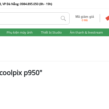
, VP Đà Nẵng: 0984.895.050 (8h - 19h)
Mã giảm giá
tlk
0 Mã
Phụ kiện máy ảnh
Thiết bị Studio
Âm thanh & livestream
coolpix p950"