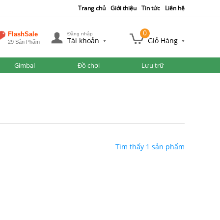
Trang chủ
Giới thiệu
Tin tức
Liên hệ
0
FlashSale
Đăng nhập
Tài khoản
Giỏ Hàng
29 Sản Phẩm
Gimbal
Đồ chơi
Lưu trữ
Tìm thấy 1 sản phẩm