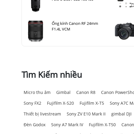
Ống kính Canon RF 24mm
F1.4L VCM
Tìm Kiếm nhiều
Micro thu âm
Gimbal
Canon R8
Canon PowerSho
Sony FX2
Fujifilm X-S20
Fujifilm X-T5
Sony A7C Ma
Thiết bị livestream
Sony ZV E10 Mark II
gimbal DJI
Đèn Godox
Sony A7 Mark IV
Fujifilm X-T50
Canon