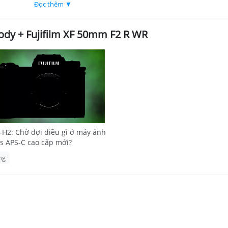
ư X-H2S với công thái học và các nút điều khiển được cải tiến
Đọc thêm ▼
 40.2MP
Body + Fujifilm XF 50mm F2 R WR
àn trập cơ học
iện tử (với hệ số crop 1.29x)
 stop
cao 160MP mới
p
ảnh với tốc độ làm mới 120 khung hình/giây
điểm ảnh, thiết kế xoay lật đa góc
X-H2: Chờ đợi điều gì ở máy ảnh
ss APS-C cao cấp mới?
-II
ng
ện
0,2M
P
đột phá.
Cảm biến tiên tiến này sở hữu mảng điểm ảnh ngẫu nhiên đ