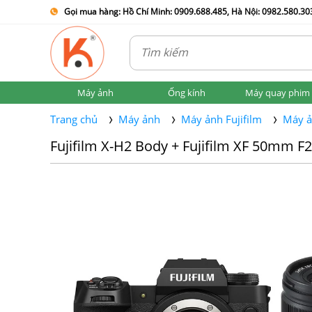
Gọi mua hàng: Hồ Chí Minh: 0909.688.485, Hà Nội: 0982.580.303
Máy ảnh
Ống kính
Máy quay phim
Trang chủ
Máy ảnh
Máy ảnh Fujifilm
Máy ả
Fujifilm X-H2 Body + Fujifilm XF 50mm F