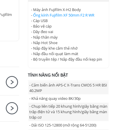
- Máy ảnh Fujifilm X-H2 Body
Fujifilm
-
Ống kính Fujifilm XF 50mm F2 R WR
- Cáp USB
- Bảo vệ cáp
- Dây đeo vai
- Nắp thân máy
- Nắp Hot Shoe
- Nắp đậy khe cắm thẻ nhớ
- Nắp đầu nối quạt làm mát
- Bộ truyền tệp / Nắp đậy đầu nối kẹp pin
TÍNH NĂNG NỔI BẬT
- Cảm biến ảnh APS-C X-Trans CMOS 5 HR BSI
40.2MP
- Khả năng quay video 8K/30p
- Chụp liên tiếp 20 khung hình/giây bằng màn
trập điện tử và 15 khung hình/giây bằng màn
trập cơ
- Dải ISO 125-12800 (mở rộng 64-51200)