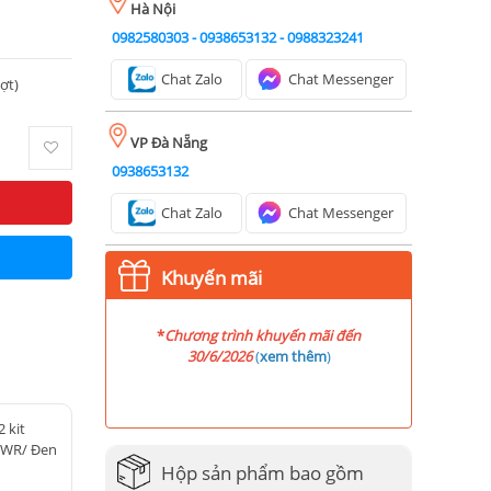
Hà Nội
0982580303
-
0938653132
-
0988323241
Chat Zalo
Chat Messenger
ượt)
VP Đà Nẵng
0938653132
Chat Zalo
Chat Messenger
Khuyến mãi
*
Chương trình khuyến mãi đến
30/6/2026
(
xem thêm
)
 kit
 WR/ Đen
Hộp sản phẩm bao gồm