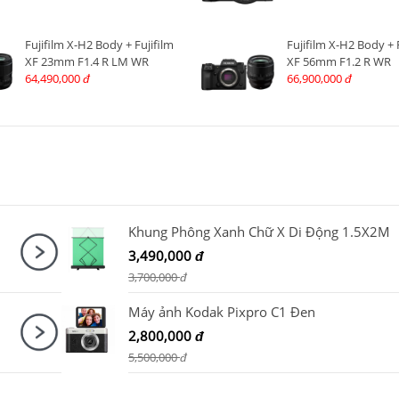
Fujifilm X-H2 Body + Fujifilm
Fujifilm X-H2 Body + 
XF 23mm F1.4 R LM WR
XF 56mm F1.2 R WR
64,490,000
66,900,000
đ
đ
Khung Phông Xanh Chữ X Di Động 1.5X2M
3,490,000
đ
3,700,000
đ
Máy ảnh Kodak Pixpro C1 Đen
2,800,000
đ
5,500,000
đ