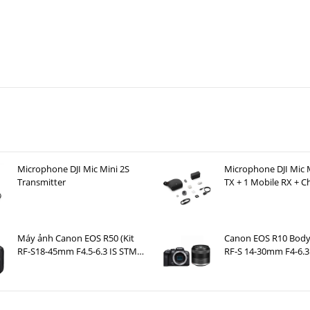
h,
đảm bảo độ rõ nét và sắc sảo vượt trội cho hình ảnh
. Không giống như c
hu cầu sử dụng bộ lọc quang học thông thấp, cho phép cảm biến thu đượ
 Hãy tưởng tượng bạn có thể chụp những phong cảnh ngoạn mục, nơi từng
ghi lại những đám cưới đầy cuốn hút với chi tiết tuyệt đẹp ở cả vùng sáng v
 giới xung quanh với độ chi tiết tuyệt vời, bất kể điều kiện ánh sáng.
Microphone DJI Mic Mini 2S
Microphone DJI Mic M
Transmitter
TX + 1 Mobile RX + C
Case )
Máy ảnh Canon EOS R50 (Kit
Canon EOS R10 Body
RF-S18-45mm F4.5-6.3 IS STM
RF-S 14-30mm F4-6.3
Đen)