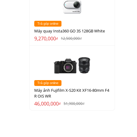
Trả góp online
Máy quay Insta360 GO 3S 128GB White
9,270,000
12,500,000
đ
đ
Trả góp online
Máy ảnh Fujifilm X-S20 Kit XF16-80mm F4
R OIS WR
46,000,000
51,900,000
đ
đ