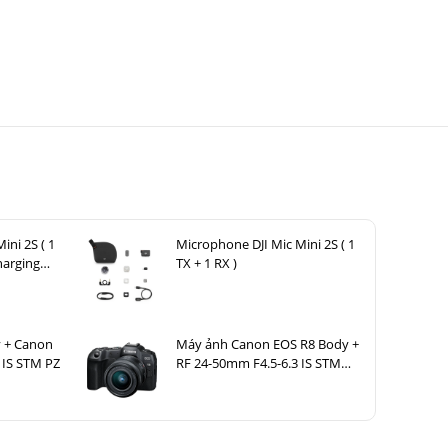
ác cảm biến
c những chi
 ngọn cỏ và
à vùng tối.
ini 2S ( 1
Microphone DJI Mic Mini 2S ( 1
harging
TX + 1 RX )
 + Canon
Máy ảnh Canon EOS R8 Body +
 IS STM PZ
RF 24-50mm F4.5-6.3 IS STM
(nhập khẩu)