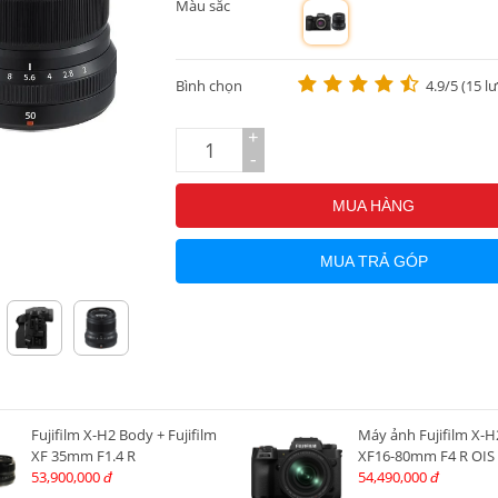
Màu sắc
m
Bình chọn
4.9/5 (15 l
+
-
MUA HÀNG
MUA TRẢ GÓP
Fujifilm X-H2 Body + Fujifilm
Máy ảnh Fujifilm X-H2
XF 35mm F1.4 R
XF16-80mm F4 R OIS
53,900,000
54,490,000
đ
đ