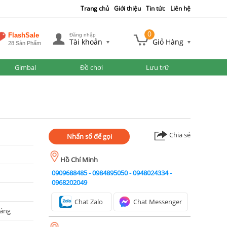
Trang chủ
Giới thiệu
Tin tức
Liên hệ
0
FlashSale
Đăng nhập
Tài khoản
Giỏ Hàng
28 Sản Phẩm
Gimbal
Đồ chơi
Lưu trữ
Chia sẻ
Nhấn số để gọi
Hồ Chí Minh
0909688485
-
0984895050
-
0948024334
-
0968202049
Chat Zalo
Chat Messenger
háng