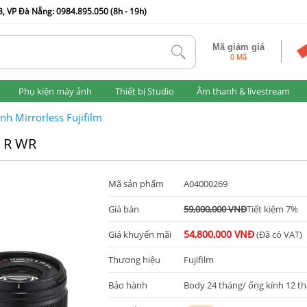
, VP Đà Nẵng: 0984.895.050 (8h - 19h)
Mã giảm giá
tlk
0 Mã
Phụ kiện máy ảnh
Thiết bị Studio
Âm thanh & livestream
nh Mirrorless Fujifilm
2 R WR
Mã sản phẩm
A04000269
Giá bán
59,000,000 VNĐ
Tiết kiệm 7%
54,800,000 VNĐ
Giá khuyến mãi
(Đã có VAT)
Thương hiệu
Fujifilm
Bảo hành
Body 24 tháng/ ống kính 12 t