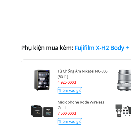
Phụ kiện mua kèm:
Tủ Chống Ẩm Nikatei NC-80S
(80 lít)
4,925,000đ
Thêm vào giỏ
Microphone Rode Wireless
Go II
7,500,000đ
Thêm vào giỏ