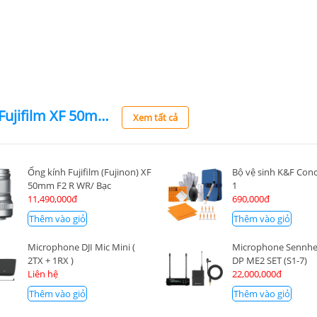
Fujifilm X-H2 Body + Fujifilm XF 50mm F2 R WR
Xem tất cả
Ống kính Fujifilm (Fujinon) XF
Bộ vệ sinh K&F Conc
50mm F2 R WR/ Bạc
1
11,490,000đ
690,000đ
Thêm vào giỏ
Thêm vào giỏ
Microphone DJI Mic Mini (
Microphone Sennhe
2TX + 1RX )
DP ME2 SET (S1-7)
Liên hệ
22,000,000đ
Thêm vào giỏ
Thêm vào giỏ