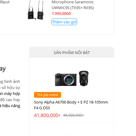
lliput
Microphone Saramonic
UWMIC9S (TX9S+ RX9S)
7,990,000đ
Thêm vào giỏ
SẢN PHẨM NỔI BẬT
ay
ng hình ảnh
o sở hữu sự
ân máy hợp
Trả góp online
 độ cao hay
Sony Alpha A6700 Body + E PZ 18-105mm
và hiệu năng
F4 G OSS
41,800,000
48,000,000
đ
đ