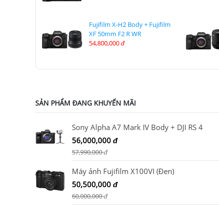
Fujifilm X-H2 Body + Fujifilm
XF 50mm F2 R WR
54,800,000
đ
SẢN PHẨM ĐANG KHUYẾN MÃI
Sony Alpha A7 Mark IV Body + DJI RS 4
56,000,000
đ
57,990,000
đ
Máy ảnh Fujifilm X100VI (Đen)
50,500,000
đ
60,000,000
đ