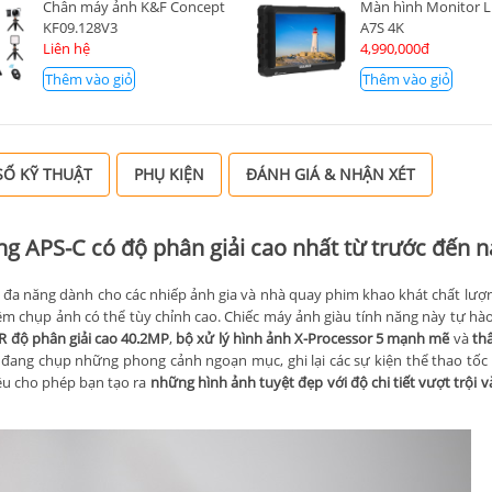
Chân máy ảnh K&F Concept
Màn hình Monitor Li
KF09.128V3
A7S 4K
Liên hệ
4,990,000đ
Thêm vào giỏ
Thêm vào giỏ
Ố KỸ THUẬT
PHỤ KIỆN
ĐÁNH GIÁ & NHẬN XÉT
ng APS-C có độ phân giải cao nhất từ ​​trước đến n
đa năng dành cho các nhiếp ảnh gia và nhà quay phim khao khát chất lượ
iệm chụp ảnh có thể tùy chỉnh cao. Chiếc máy ảnh giàu tính năng này tự hà
 độ phân giải cao 40.2MP
,
bộ xử lý hình ảnh X-Processor 5 mạnh mẽ
và
th
 đang chụp những phong cảnh ngoạn mục, ghi lại các sự kiện thể thao tốc
u cho phép bạn tạo ra
những hình ảnh tuyệt đẹp với độ chi tiết vượt trội 