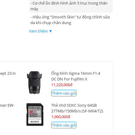
- Cơ chế ổn định hình ảnh 5 trục trong thân
máy
- Hiệu ứng "Smooth Skin" tự động chỉnh sửa
da khi chụp chân dung
- Tính năng AF nâng cao
Xem thêm ▼
- Pin tương thích NP-W235
- Kết nối Bluetooth và Wi-Fi
ept 23 in
Ống Kính Sigma 16mm F1.4
DC DN For Fujifilm X
11,220,000đ
Thêm vào giỏ
iser EW-
Thẻ nhớ SDXC Sony 64GB
277Mb/150Mb/s (SF-M64/T2)
1,900,000đ
Thêm vào giỏ