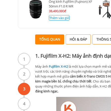
Ống kính Fujifilm (Fujinon) XF
50mm F1.0 R WR
38,490,000đ
Thêm vào giỏ
TỔNG QUAN
HỎI & ĐÁP
THÔNG S
1. Fujifilm X-H2: Máy ảnh định dạ
1
Máy ảnh
Fujifilm X-H2
là một lựa chọn mạnh mẽ và 
vượt trội, các tính năng chuyên nghiệp và trải ngh
2
kết hợp mạnh mẽ giữa
cảm biến X-Trans CMOS 5 HR
kim magie bền bỉ, chống chịu thời tiết
. Cho dù bạn
quay những thước phim điện ảnh hấp dẫn, X-H2 đề
3
đáng kinh ngạc.
4