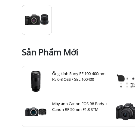
giảm thiểu hiện tượng nhiễu ảnh và màu sắc sai lệc
Bayer truyền thống, X-Trans CMOS 5 HR loại bỏ n
tiết nhỏ nhất với độ trung thực đáng kinh ngạc.
kết cấu núi non xa xôi được thể hiện rõ nét, hoặc 
Cảm biến X-Trans CMOS 5 HR cho phép bạn ghi lại thế
Sản Phẩm Mới
Ống kính Sony FE 100-400mm
F5.6-8 OSS / SEL 100400
Máy ảnh Canon EOS R8 Body +
Canon RF 50mm F1.8 STM