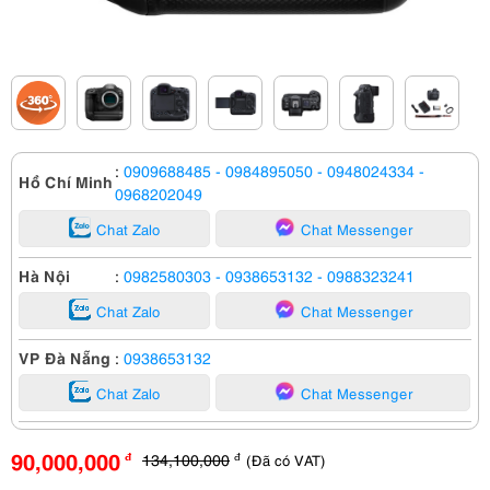
:
0909688485
- 0984895050
- 0948024334
-
Hồ Chí Minh
0968202049
Chat Zalo
Chat Messenger
Hà Nội
:
0982580303
- 0938653132
- 0988323241
Chat Zalo
Chat Messenger
VP Đà Nẵng
:
0938653132
Chat Zalo
Chat Messenger
90,000,000
134,100,000
(Đã có VAT)
đ
đ