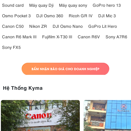
Sound card
Máy quay Dji
Máy quay sony
GoPro hero 13
Osmo Pocket 3
DJI Osmo 360
Ricoh GR IV
DJI Mic 3
Canon C50
Nikon ZR
DJI Osmo Nano
GoPro Lit Hero
Canon R6 Mark III
Fujifilm X-T30 III
Canon R6V
Sony A7R6
Sony FX5
4.4. Ổn định hình ảnh trong cơ thể (IBIS)
hệ thống ổn định hình ảnh trong thân máy 5 trục (IBIS)
Tích hợp
Hệ Thống Kyma
tương tự như trên các máy ảnh EOS R5 và R6, R3 không chỉ nâng
cao khả năng chụp ảnh tĩnh ở tốc độ màn trập chậm hơn mà còn giúp
giảm rung máy khi quay phim. Thêm vào đó, hệ thống IBIS của R3 sẽ
hoạt động kết hợp với hệ thống ổn định hình ảnh quang học (Optical
Image Stabilization) có trong nhiều ống kính Canon RF, tạo ra tổng
khả năng chống rung lên đến 8 stop.
4.5. Quay video RAW 6K 60p, 4K 120p