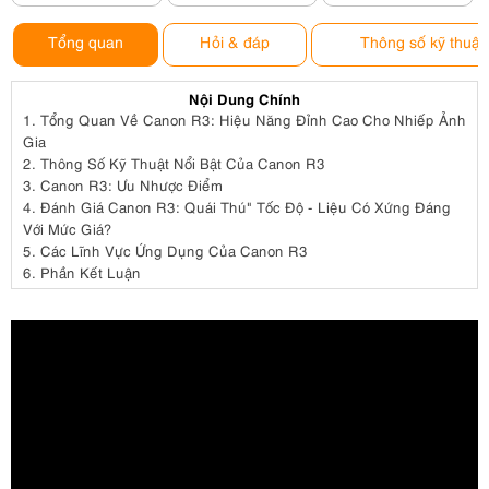
Tổng quan
Hỏi & đáp
Thông số kỹ thuật
Nội Dung Chính
1.
Tổng Quan Về Canon R3: Hiệu Năng Đỉnh Cao Cho Nhiếp Ảnh
Gia
2.
Thông Số Kỹ Thuật Nổi Bật Của Canon R3
3.
Canon R3: Ưu Nhược Điểm
4.
Đánh Giá Canon R3: Quái Thú" Tốc Độ - Liệu Có Xứng Đáng
Với Mức Giá?
5.
Các Lĩnh Vực Ứng Dụng Của Canon R3
6.
Phần Kết Luận