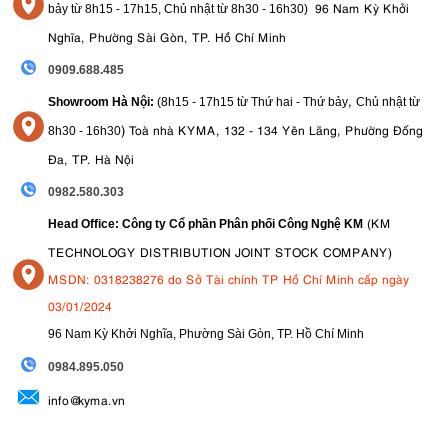
96 Nam Kỳ Khởi
bảy từ
8h15 - 17h15,
Chủ nhật từ 8
h30 - 16h30
)
Nghĩa, Phường Sài Gòn, TP. Hồ Chí Minh
0909.688.485
,
Showroom Hà Nội:
(8h15 - 17h15 từ Thứ hai - Thứ bảy
Chủ nhật từ
)
Toà nhà KYMA, 132 - 134 Yên Lãng, Phường Đống
8
h30 - 16h30
Đa, TP. Hà Nội
4.6. Thiết kế & Khả năng sử dụng của Canon R3
0982.580.303
(KM
Head Office: Công ty Cổ phần Phân phối Công Nghệ KM
Máy ảnh Canon R3 có vẻ ngoài và cảm giác như một công cụ được
Báng tay cầm
thiết kế dành cho các nhiếp ảnh gia chuyên nghiệp.
TECHNOLOGY DISTRIBUTION JOINT STOCK COMPANY)
tích hợp
mang lại cho nó đặc tính xử lý tương tự như các dòng máy
MSDN: 0318238276 do Sở Tài chính TP Hồ Chí Minh cấp ngày
Khung máy bằng hợp kim magiê chắc
DSLR cao cấp của Canon.
03/01/2024
chắn, chống chịu thời tiết
và sẵn sàng hoạt động trong môi trường
khắc nghiệt.
96 Nam Kỳ Khởi Nghĩa, Phường Sài Gòn, TP. Hồ Chí Minh
Các nút điều khiển của máy ảnh được thiết kế tốt và dễ sử dụng
. Có
09
84.895.050
rất nhiều nút xoay và nút bấm cho phép người dùng vận hành máy
info@kyma.vn
ảnh mà không cần phải vào menu, trong hầu hết các trường hợp. Bố
cục điều khiển tương tự như 1DX Mark III và sử dụng cùng một nút
điều khiển hồng ngoại. Điều này cho phép người dùng thiết lập điểm