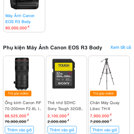
Máy Ảnh Canon
EOS R3 Body
90,000,000
đ
Phụ kiện Máy Ảnh Canon EOS R3 Body
Xem tất cả
Trả góp online
Trả góp online
Ống kính Canon RF
Thẻ nhớ SDHC
Chân Máy Quay
70-200mm F2.8L IS
Sony Tough 32GB
Libec TH-X
USM Z Đen
300Mb/299 Mb/s
88,525,000
đ
2,100,000
đ
7,900,000
đ
(SF-G32T/T1)
76,900,000
đ
2,000,000
đ
7,200,000
đ
Thêm vào giỏ
Thêm vào giỏ
Thêm vào giỏ