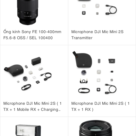
Màu sắc của máy ảnh mang đậm phong cách Canon cổ điển — ấm
áp, dễ chịu và tự nhiên. Màu da trông rất đẹp ngay từ khi chụp và
chất lượng ảnh vẫn tốt sau khi xử lý hậu kỳ. Dải tương phản động
tuyệt vời, mang lại sự linh hoạt ở cả vùng sáng và vùng tối.
Trong điều kiện thiếu sáng, R3 thực sự tỏa sáng. Với kết quả sắc nét
Ống kính Sony FE 100-400mm
Microphone DJI Mic Mini 2S
lên đến ISO 12.800 và các tập tin có thể sử dụng được ngay cả ở
F5.6-8 OSS / SEL 100400
Transmitter
mức ISO cao hơn (phạm vi ISO là 100-102400, có thể mở rộng lên
đến 50-204800), máy ảnh này hoàn hảo cho các tình huống ánh
sáng khó khăn. Bộ xử lý DIGIC X cũng hoạt động xuất sắc trong việc
giảm nhiễu mà vẫn giữ được chi tiết.
4.2. Tính năng lấy nét tự động tiên tiến với Eye Control AF
Máy ảnh Canon R3 sở hữu hệ thống lấy nét tự động tiên tiến nhất
Hệ thống Dual Pixel CMOS AF II bao phủ
của Canon cho đến nay.
gần 100% khung hình và có 1.053 điểm lấy nét
, cho phép phát hiện
và theo dõi đối tượng nhanh như chớp. Cho dù bạn đang chụp ảnh
Microphone DJI Mic Mini 2S ( 1
Microphone DJI Mic Mini 2S ( 1
vận động viên, chim đang bay hay phương tiện đang di chuyển, hệ
TX + 1 Mobile RX + Charging
TX + 1 RX )
thống lấy nét tự động này hoạt động gần như thần giao cách cảm.
Case )
Eye Control AF
Một trong những tính năng tốt nhất của máy ảnh là
(Lấy nét tự động bằng mắt)
. Công nghệ này cho phép bạn chọn
điểm lấy nét chỉ bằng cách nhìn vào điểm đó trong kính ngắm. Mặc