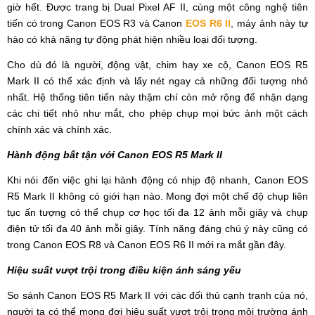
giờ hết. Được trang bị Dual Pixel AF II, cùng một công nghệ tiên
tiến có trong Canon EOS R3 và Canon
EOS R6 II
, máy ảnh này tự
hào có khả năng tự động phát hiện nhiều loại đối tượng.
Cho dù đó là người, động vật, chim hay xe cộ, Canon EOS R5
Mark II có thể xác định và lấy nét ngay cả những đối tượng nhỏ
nhất. Hệ thống tiên tiến này thậm chí còn mở rộng để nhận dạng
các chi tiết nhỏ như mắt, cho phép chụp mọi bức ảnh một cách
chính xác và chính xác.
Hành động bất tận với Canon EOS R5 Mark II
Khi nói đến việc ghi lại hành động có nhịp độ nhanh, Canon EOS
R5 Mark II không có giới hạn nào. Mong đợi một chế độ chụp liên
tục ấn tượng có thể chụp cơ học tối đa 12 ảnh mỗi giây và chụp
điện tử tối đa 40 ảnh mỗi giây. Tính năng đáng chú ý này cũng có
trong Canon EOS R8 và Canon EOS R6 II mới ra mắt gần đây.
Hiệu suất vượt trội trong điều kiện ánh sáng yếu
So sánh Canon EOS R5 Mark II với các đối thủ cạnh tranh của nó,
người ta có thể mong đợi hiệu suất vượt trội trong môi trường ánh