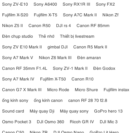
Sony ZV-E10
Sony A6400
Sony RX1R III
Sony FX2
Fujifilm X-S20
Fujifilm X-T5
Sony A7C Mark II
Nikon Zf
Nikon Z5 II
Canon R50
DJI rs 4
Canon RF 85mm
Đèn chụp studio
Thẻ nhớ
Thiết bị livestream
Sony ZV E10 Mark II
gimbal DJI
Canon R5 Mark II
Sony A7 Mark V
Nikon Z6 Mark III
Đèn amaran
Canon RF 35mm F1.4L
Sony ZV-1 Mark II
Đèn Godox
Sony A7 Mark IV
Fujifilm X-T50
Canon R10
Canon G7 X Mark III
Micro Rode
Micro Shure
Fujifilm instax
ống kính sony
ống kính canon
canon RF 28 70 f2.8
Sound card
Máy quay Dji
Máy quay sony
GoPro hero 13
Osmo Pocket 3
DJI Osmo 360
Ricoh GR IV
DJI Mic 3
Canon C50
Nikon ZR
DJI Osmo Nano
GoPro Lit Hero