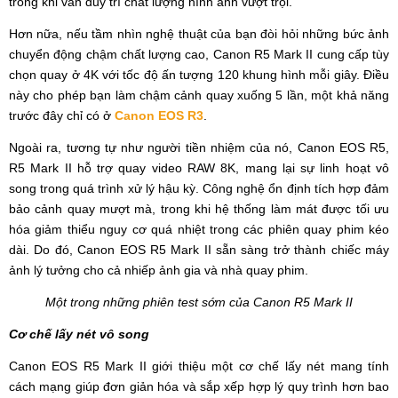
trong khi vẫn duy trì chất lượng hình ảnh vượt trội.
Hơn nữa, nếu tầm nhìn nghệ thuật của bạn đòi hỏi những bức ảnh
chuyển động chậm chất lượng cao, Canon R5 Mark II cung cấp tùy
chọn quay ở 4K với tốc độ ấn tượng 120 khung hình mỗi giây. Điều
này cho phép bạn làm chậm cảnh quay xuống 5 lần, một khả năng
trước đây chỉ có ở
Canon EOS R3
.
Ngoài ra, tương tự như người tiền nhiệm của nó, Canon EOS R5,
R5 Mark II hỗ trợ quay video RAW 8K, mang lại sự linh hoạt vô
song trong quá trình xử lý hậu kỳ. Công nghệ ổn định tích hợp đảm
bảo cảnh quay mượt mà, trong khi hệ thống làm mát được tối ưu
hóa giảm thiểu nguy cơ quá nhiệt trong các phiên quay phim kéo
dài. Do đó, Canon EOS R5 Mark II sẵn sàng trở thành chiếc máy
ảnh lý tưởng cho cả nhiếp ảnh gia và nhà quay phim.
Một trong những phiên test sớm của Canon R5 Mark II
Cơ chế lấy nét vô song
Canon EOS R5 Mark II giới thiệu một cơ chế lấy nét mang tính
cách mạng giúp đơn giản hóa và sắp xếp hợp lý quy trình hơn bao