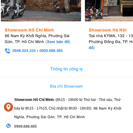
Showroom Hồ Chí Minh
Showroom Hà Nội
96 Nam Kỳ Khởi Nghĩa, Phường Sài
Toà nhà KYMA, 132 - 1
Xem bản đồ
Gòn, TP. Hồ Chí Minh
(
)
Phường Đống Đa, TP. H
đồ
)
0948.024.334
-
0909.688.485
0982.580.303
-
0938
Thông tin công ty
Địa chỉ Showroom
Showroom Hồ Chí Minh:
(8h15 - 19h00 từ
Thứ hai - Thứ sáu, Thứ
96 Nam Kỳ Khởi
bảy từ
8h15 - 17h15,
Chủ nhật từ 8
h30 - 16h30
)
Nghĩa, Phường Sài Gòn, TP. Hồ Chí Minh
0909.688.485