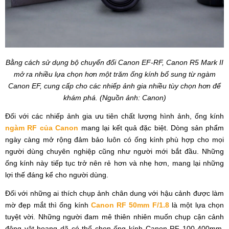
Bằng cách sử dụng bộ chuyển đổi Canon EF-RF, Canon R5 Mark II
mở ra nhiều lựa chọn hơn một trăm ống kính bổ sung từ ngàm
Canon EF, cung cấp cho các nhiếp ảnh gia nhiều tùy chọn hơn để
khám phá. (Nguồn ảnh: Canon)
Đối với các nhiếp ảnh gia ưu tiên chất lượng hình ảnh, ống kính
ngàm RF của Canon
mang lại kết quả đặc biệt. Dòng sản phẩm
ngày càng mở rộng đảm bảo luôn có ống kính phù hợp cho mọi
người dùng chuyên nghiệp cũng như người mới bắt đầu. Những
ống kính này tiếp tục trở nên rẻ hơn và nhẹ hơn, mang lại những
lợi thế đáng kể cho người dùng.
Đối với những ai thích chụp ảnh chân dung với hậu cảnh được làm
mờ đẹp mắt thì ống kính
Canon RF 50mm F/1.8
là một lựa chọn
tuyệt vời. Những người đam mê thiên nhiên muốn chụp cận cảnh
động vật hoang dã có thể chọn ống kính Canon RF 100-400mm.