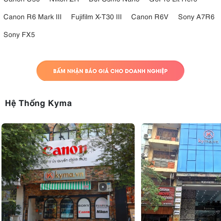
Canon R6 Mark III
Fujifilm X-T30 III
Canon R6V
Sony A7R6
Sony FX5
Hệ Thống Kyma