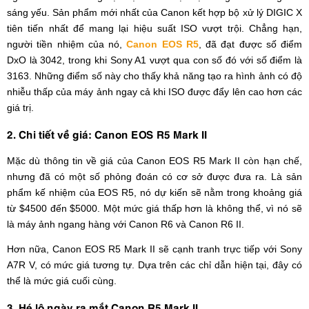
sáng yếu. Sản phẩm mới nhất của Canon kết hợp bộ xử lý DIGIC X
tiên tiến nhất để mang lại hiệu suất ISO vượt trội. Chẳng hạn,
người tiền nhiệm của nó,
Canon EOS R5
, đã đạt được số điểm
DxO là 3042, trong khi Sony A1 vượt qua con số đó với số điểm là
3163. Những điểm số này cho thấy khả năng tạo ra hình ảnh có độ
nhiễu thấp của máy ảnh ngay cả khi ISO được đẩy lên cao hơn các
giá trị.
2. Chi tiết về giá: Canon EOS R5 Mark II
Mặc dù thông tin về giá của Canon EOS R5 Mark II còn hạn chế,
nhưng đã có một số phỏng đoán có cơ sở được đưa ra. Là sản
phẩm kế nhiệm của EOS R5, nó dự kiến sẽ nằm trong khoảng giá
từ $4500 đến $5000. Một mức giá thấp hơn là không thể, vì nó sẽ
là máy ảnh ngang hàng với Canon R6 và Canon R6 II.
Hơn nữa, Canon EOS R5 Mark II sẽ cạnh tranh trực tiếp với Sony
A7R V, có mức giá tương tự. Dựa trên các chỉ dẫn hiện tại, đây có
thể là mức giá cuối cùng.
3. Hé lộ ngày ra mắt Canon R5 Mark II