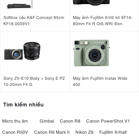
Softbox cầu K&F Concept 85cm
Máy ảnh Fujifilm X-H2 kit XF16-
KF18.0009V1
80mm F4 R OIS WR/ Đen
Sony ZV-E10 Body + Sony E PZ
Máy ảnh Fujifilm Instax Wide
10-20mm F4 G
400
Tìm kiếm nhiều
Micro thu âm
Gimbal
Canon R8
Canon PowerShot V1
Canon R50V
Canon R6 Mark II
Nikon Z8
Fujifilm X-Half