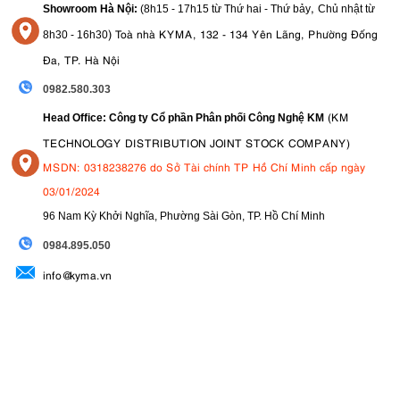
,
Showroom Hà Nội:
(8h15 - 17h15 từ Thứ hai - Thứ bảy
Chủ nhật từ
)
Toà nhà KYMA, 132 - 134 Yên Lãng, Phường Đống
8
h30 - 16h30
Đa, TP. Hà Nội
0982.580.303
(KM
Head Office: Công ty Cổ phần Phân phối Công Nghệ KM
TECHNOLOGY DISTRIBUTION JOINT STOCK COMPANY)
MSDN: 0318238276 do Sở Tài chính TP Hồ Chí Minh cấp ngày
03/01/2024
96 Nam Kỳ Khởi Nghĩa, Phường Sài Gòn, TP. Hồ Chí Minh
09
84.895.050
info@kyma.vn