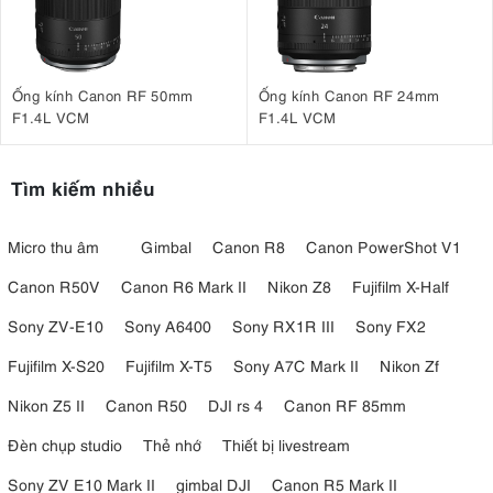
Ống kính Canon RF 50mm
Ống kính Canon RF 24mm
F1.4L VCM
F1.4L VCM
Tìm kiếm nhiều
Micro thu âm
Gimbal
Canon R8
Canon PowerShot V1
Canon R50V
Canon R6 Mark II
Nikon Z8
Fujifilm X-Half
Sony ZV-E10
Sony A6400
Sony RX1R III
Sony FX2
Fujifilm X-S20
Fujifilm X-T5
Sony A7C Mark II
Nikon Zf
Nikon Z5 II
Canon R50
DJI rs 4
Canon RF 85mm
Đèn chụp studio
Thẻ nhớ
Thiết bị livestream
Sony ZV E10 Mark II
gimbal DJI
Canon R5 Mark II