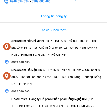
0948.024.334
-
0909.688.485
0982.580.303
-
0938
Thông tin công ty
Địa chỉ Showroom
Showroom Hồ Chí Minh:
(8h15 - 19h00 từ
Thứ hai - Thứ sáu, Thứ
96 Nam Kỳ Khởi
bảy từ
8h15 - 17h15,
Chủ nhật từ 8
h30 - 16h30
)
Nghĩa, Phường Sài Gòn, TP. Hồ Chí Minh
0909.688.485
,
Showroom Hà Nội:
(8h15 - 17h15 từ Thứ hai - Thứ bảy
Chủ nhật từ
)
Toà nhà KYMA, 132 - 134 Yên Lãng, Phường Đống
8
h30 - 16h30
Đa, TP. Hà Nội
0982.580.303
(KM
Head Office: Công ty Cổ phần Phân phối Công Nghệ KM
TECHNOLOGY DISTRIBUTION JOINT STOCK COMPANY)