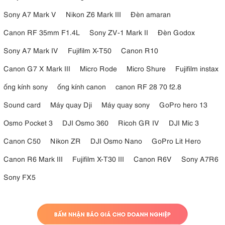
Sony A7 Mark V
Nikon Z6 Mark III
Đèn amaran
Canon RF 35mm F1.4L
Sony ZV-1 Mark II
Đèn Godox
Sony A7 Mark IV
Fujifilm X-T50
Canon R10
Canon G7 X Mark III
Micro Rode
Micro Shure
Fujifilm instax
ống kính sony
ống kính canon
canon RF 28 70 f2.8
Sound card
Máy quay Dji
Máy quay sony
GoPro hero 13
Osmo Pocket 3
DJI Osmo 360
Ricoh GR IV
DJI Mic 3
Canon C50
Nikon ZR
DJI Osmo Nano
GoPro Lit Hero
Canon R6 Mark III
Fujifilm X-T30 III
Canon R6V
Sony A7R6
Sony FX5