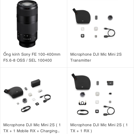
ánh sáng yếu. Đặc trưng hiệu suất ánh sáng yếu của máy ảnh nói
chung là tuyệt vời. Máy ảnh có dải ISO gốc chạy từ 100 đến
25.600. Và người dùng có thể mong đợi hình ảnh có thể sử dụng
lên đến ISO 3.200.
4. Tự động lấy nét
Máy ảnh Canon 250D
có khả năng lấy nét tự động 9 điểm. Mang
Ống kính Sony FE 100-400mm
Microphone DJI Mic Mini 2S
đến cho bạn khả năng lấy nét nhanh trong các điều kiện ánh sáng
F5.6-8 OSS / SEL 100400
Transmitter
khác nhau. Trong chế độ xem trực tiếp hoặc video, Dual pixel
CMOS AF cung cấp khả năng lấy nét mượt mà. Ngay cả trong các
bức ảnh, tính năng lấy nét tự động có xu hướng hoạt động nhanh.
Và có thể chụp chính xác các đối tượng chuyển động một cách
chính xác.
Máy ảnh có Eye Detection AF, có thể sử dụng tính năng này để lấy
nét vào mắt chủ thể. Rất hữu ích khi chụp chân dung. Màn hình
cảm ứng cũng có lợi. Hệ thống AF cảm ứng có nghĩa là bạn có thể
nhấp vào bất kỳ đâu trên màn hình để lấy nét vào điểm đó.
Microphone DJI Mic Mini 2S ( 1
Microphone DJI Mic Mini 2S ( 1
TX + 1 Mobile RX + Charging
TX + 1 RX )