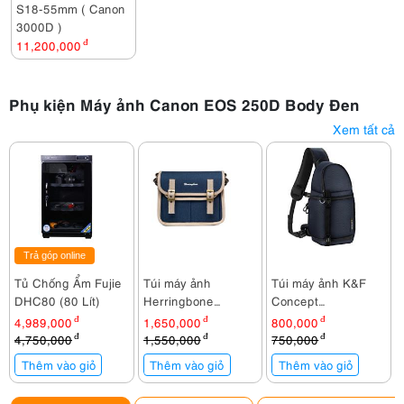
S18-55mm ( Canon
3000D )
11,200,000
đ
Phụ kiện Máy ảnh Canon EOS 250D Body Đen
Xem tất cả
Trả góp online
Tủ Chống Ẩm Fujie
Túi máy ảnh
Túi máy ảnh K&F
DHC80 (80 Lít)
Herringbone
Concept
Timecode Small
Sling Bag KF13.141V4
4,989,000
đ
1,650,000
đ
800,000
đ
Navy
4,750,000
đ
1,550,000
đ
750,000
đ
Thêm vào giỏ
Thêm vào giỏ
Thêm vào giỏ