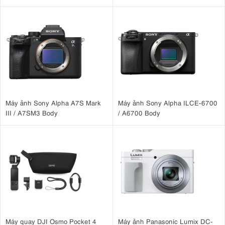
Case )
Máy ảnh Sony Alpha A7S Mark
Máy ảnh Sony Alpha ILCE-6700
III / A7SM3 Body
/ A6700 Body
250D hưởng lợi từ hệ thống lấy nét Dual Pixel danh tiếng của
Canon cho phép lấy nét chính xác, nhanh chóng
5. Màn hình và kính ngắm
Liên quan đến đặc tính kính ngắm. Máy ảnh này sở hữu kính ngắm
quang học với độ bao phủ khung hình 95% và độ phóng đại 0,87x.
Ngang bằng với các máy ảnh trong danh mục phân khúc này. Kính
ngắm cũng hiển thị nhiều thông tin trên màn hình, bao gồm ISO, bù
Máy quay DJI Osmo Pocket 4
Máy ảnh Panasonic Lumix DC-