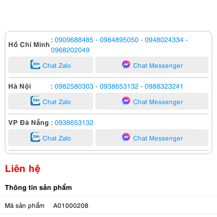
:
0909688485
- 0984895050
- 0948024334
-
Hồ Chí Minh
0968202049
Chat Zalo
Chat Messenger
Hà Nội
:
0982580303
- 0938653132
- 0988323241
Chat Zalo
Chat Messenger
VP Đà Nẵng
:
0938653132
Chat Zalo
Chat Messenger
Liên hệ
Thông tin sản phẩm
Mã sản phẩm
A01000208