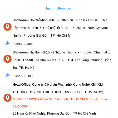
Địa chỉ Showroom
Nói cách khác, đó là một cách tuyệt vời để học những kiến ​​thức cơ
bản về nhiếp ảnh cơ bản. Ngay cả khi bạn chưa bao giờ sử dụng
Showroom Hồ Chí Minh:
(8h15 - 19h00 từ
Thứ hai - Thứ sáu, Thứ
bất kỳ thứ gì cao cấp hơn điện thoại của mình trước đây.
96 Nam Kỳ Khởi
bảy từ
8h15 - 17h15,
Chủ nhật từ 8
h30 - 16h30
)
7. Thời lượng pin
Nghĩa, Phường Sài Gòn, TP. Hồ Chí Minh
Máy ảnh Canon EOS 250D giá tốt sử dụng pin LP-E17 tương tự
0909.688.485
như người tiền nhiệm. Tuy nhiên, bộ vi xử lý được cập nhật đã
,
Showroom Hà Nội:
(8h15 - 17h15 từ Thứ hai - Thứ bảy
Chủ nhật từ
mang lại những cải thiện khác biệt đáng kể về thời lượng pin cho
)
Toà nhà KYMA, 132 - 134 Yên Lãng, Phường Đống
8
h30 - 16h30
máy ảnh. Canon hiện đánh giá máy ảnh mới ra mắt này có thể
Đa, TP. Hà Nội
cung cấp 1070 bức ảnh mỗi lần sạc. Nhìn chung, tuổi thọ pin được
cung cấp ở đây là tuyệt vời và là một ưu điểm lớn so với các đối thủ
0982.580.303
trong phân khúc. Cũng như các đối thủ không gương lật khác.
(KM
Head Office: Công ty Cổ phần Phân phối Công Nghệ KM
TECHNOLOGY DISTRIBUTION JOINT STOCK COMPANY)
MSDN: 0318238276 do Sở Tài chính TP Hồ Chí Minh cấp ngày
03/01/2024
96 Nam Kỳ Khởi Nghĩa, Phường Sài Gòn, TP. Hồ Chí Minh