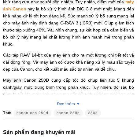
khử răng cưa như người tiền nhiệm. Tuy nhiên, điểm mới của
máy
ảnh Canon
này là bộ xử lý hình ảnh DIGIC 8 mới nhất. Mang đến
khả năng xử lý tốt hơn đáng kể. Sức mạnh xử lý bổ sung mang lại
cho máy ảnh này định dạng C-RAW 3 (.CR3) mới. Giúp giảm kích
thước tệp xuống 40%. Và, nhìn chung, sự kết hợp của cảm biến và
bộ xử lý này mang lại chất lượng hình ảnh mạnh mẽ trong phân
khúc.
Các tệp RAW 14-bit của máy ảnh cho ra một lượng chi tiết tốt và
dải động rộng. Và máy ảnh có được khả năng xử lý màu sắc tuyệt
đẹp của Canon, cho kết xuất màu sắc tự nhiên và dễ chịu.
Máy ảnh Canon 250D cung cấp tốc độ chụp liên tục 5 khung
cảnh/giây, mức trung bình trong phân khúc. Tuy nhiên, độ sâu bộ
đệm là tốt. Và máy ảnh này cung cấp hầu như không giới hạn các
ảnh JPEG, 15 RAW hoặc 40 C-RAW trước khi làm chậm.
Đọc thêm ▼
Thẻ:
canon eos 250d
canon 250d
250d
2. Chất lượng video của máy ảnh Canon
250D
Sản phẩm đang khuyến mãi