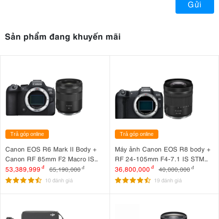
Gửi
Sản phẩm đang khuyến mãi
Trả góp online
Trả góp online
Canon EOS R6 Mark II Body +
Máy ảnh Canon EOS R8 body +
Canon RF 85mm F2 Macro IS
RF 24-105mm F4-7.1 IS STM
STM
Nhập khẩu
53,389,999
đ
36,800,000
đ
65,190,000
đ
40,000,000
đ
10 đánh giá
19 đánh giá