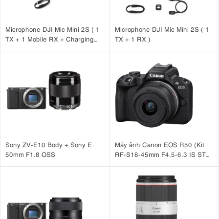
Microphone DJI Mic Mini 2S ( 1
Microphone DJI Mic Mini 2S ( 1
TX + 1 Mobile RX + Charging
TX + 1 RX )
Case )
Sony ZV-E10 Body + Sony E
Máy ảnh Canon EOS R50 (Kit
50mm F1.8 OSS
RF-S18-45mm F4.5-6.3 IS STM
Đen)