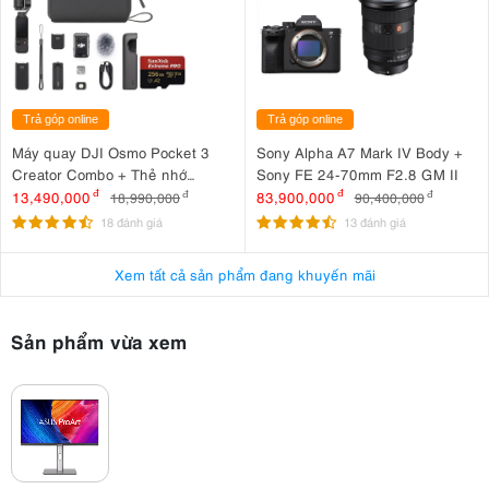
Trả góp online
Trả góp online
Máy quay DJI Osmo Pocket 3
Sony Alpha A7 Mark IV Body +
Creator Combo + Thẻ nhớ
Sony FE 24-70mm F2.8 GM II
MicroSDXC Sandisk Extreme
13,490,000
đ
83,900,000
đ
18,990,000
đ
90,400,000
đ
Pro 256GB 200MB/140MB/s
18 đánh giá
13 đánh giá
Xem tất cả sản phẩm đang khuyến mãi
Sản phẩm vừa xem