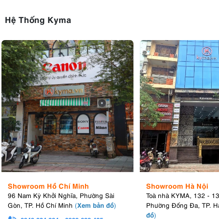
Hệ Thống Kyma
Showroom Hồ Chí Minh
Showroom Hà Nội
96 Nam Kỳ Khởi Nghĩa, Phường Sài
Toà nhà KYMA, 132 - 1
Xem bản đồ
Gòn, TP. Hồ Chí Minh
(
)
Phường Đống Đa, TP. H
đồ
)