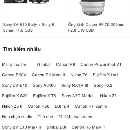
Sony ZV-E10 Body + Sony E
Ống kính Canon RF 70-200mm
35mm F1.8 OSS
F2.8 L IS USM
Tìm kiếm nhiều
Micro thu âm
Gimbal
Canon R8
Canon PowerShot V1
Canon R50V
Canon R6 Mark II
Nikon Z8
Fujifilm X-Half
Sony ZV-E10
Sony A6400
Sony RX1R III
Sony FX2
Fujifilm X-S20
Fujifilm X-T5
Sony A7C Mark II
Nikon Zf
Nikon Z5 II
Canon R50
DJI rs 4
Canon RF 85mm
Đèn chụp studio
Thẻ nhớ
Thiết bị livestream
Sony ZV E10 Mark II
gimbal DJI
Canon R5 Mark II