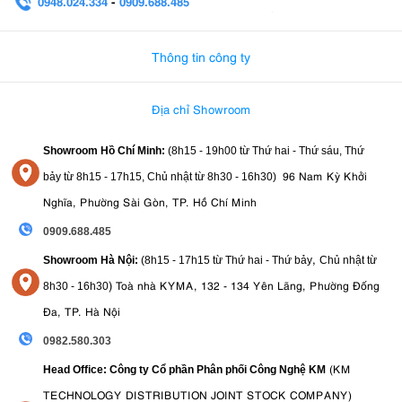
0948.024.334
-
0909.688.485
0982.580.303
-
0938
Thông tin công ty
Địa chỉ Showroom
Showroom Hồ Chí Minh:
(8h15 - 19h00 từ
Thứ hai - Thứ sáu, Thứ
96 Nam Kỳ Khởi
bảy từ
8h15 - 17h15,
Chủ nhật từ 8
h30 - 16h30
)
Nghĩa, Phường Sài Gòn, TP. Hồ Chí Minh
0909.688.485
,
Showroom Hà Nội:
(8h15 - 17h15 từ Thứ hai - Thứ bảy
Chủ nhật từ
)
Toà nhà KYMA, 132 - 134 Yên Lãng, Phường Đống
8
h30 - 16h30
Đa, TP. Hà Nội
0982.580.303
(KM
Head Office: Công ty Cổ phần Phân phối Công Nghệ KM
TECHNOLOGY DISTRIBUTION JOINT STOCK COMPANY)