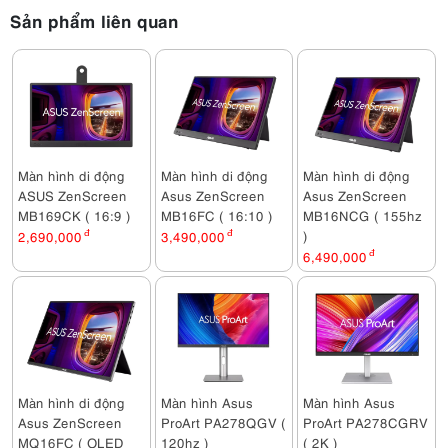
Sản phẩm liên quan
Màn hình di động
Màn hình di động
Màn hình di động
ASUS ZenScreen
Asus ZenScreen
Asus ZenScreen
MB169CK ( 16:9 )
MB16FC ( 16:10 )
MB16NCG ( 155hz
)
2,690,000
đ
3,490,000
đ
6,490,000
đ
Màn hình di động
Màn hình Asus
Màn hình Asus
Asus ZenScreen
ProArt PA278QGV (
ProArt PA278CGRV
MQ16FC ( OLED
120hz )
( 2K )