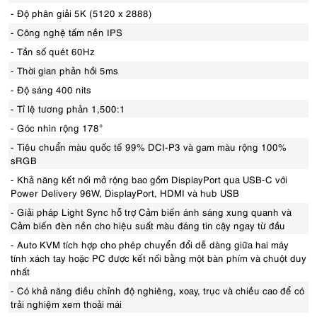
- Độ phân giải 5K (5120 x 2888)
- Công nghệ tấm nền IPS
- Tần số quét 60Hz
- Thời gian phản hồi 5ms
- Độ sáng 400 nits
- Tỉ lệ tương phản 1,500:1
- Góc nhìn rộng 178°
- Tiêu chuẩn màu quốc tế 99% DCI-P3 và gam màu rộng 100%
sRGB
- Khả năng kết nối mở rộng bao gồm DisplayPort qua USB-C với
Power Delivery 96W, DisplayPort, HDMI và hub USB
- Giải pháp Light Sync hỗ trợ Cảm biến ánh sáng xung quanh và
Cảm biến đèn nền cho hiệu suất màu đáng tin cậy ngay từ đầu
- Auto KVM tích hợp cho phép chuyển đổi dễ dàng giữa hai máy
tính xách tay hoặc PC được kết nối bằng một bàn phím và chuột duy
nhất
- Có khả năng điều chỉnh độ nghiêng, xoay, trục và chiều cao để có
trải nghiệm xem thoải mái