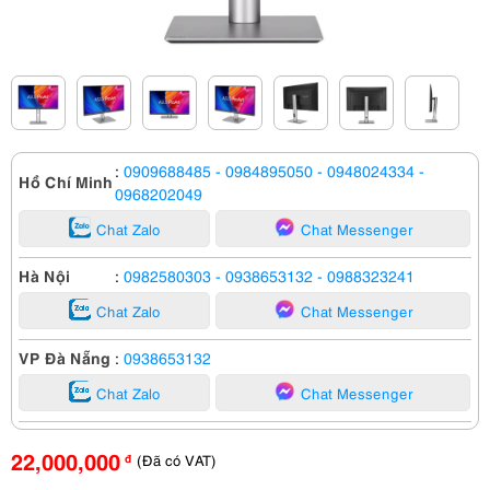
:
0909688485
- 0984895050
- 0948024334
-
Hồ Chí Minh
0968202049
Chat Zalo
Chat Messenger
Hà Nội
:
0982580303
- 0938653132
- 0988323241
Chat Zalo
Chat Messenger
VP Đà Nẵng
:
0938653132
Chat Zalo
Chat Messenger
22,000,000
đ
(Đã có VAT)