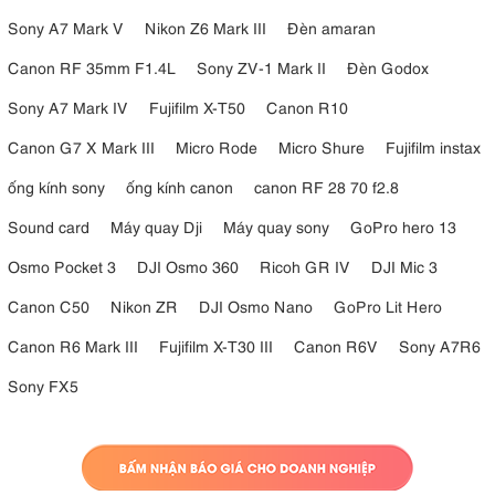
Sony A7 Mark V
Nikon Z6 Mark III
Đèn amaran
Canon RF 35mm F1.4L
Sony ZV-1 Mark II
Đèn Godox
Sony A7 Mark IV
Fujifilm X-T50
Canon R10
Canon G7 X Mark III
Micro Rode
Micro Shure
Fujifilm instax
ống kính sony
ống kính canon
canon RF 28 70 f2.8
Sound card
Máy quay Dji
Máy quay sony
GoPro hero 13
Osmo Pocket 3
DJI Osmo 360
Ricoh GR IV
DJI Mic 3
Canon C50
Nikon ZR
DJI Osmo Nano
GoPro Lit Hero
Canon R6 Mark III
Fujifilm X-T30 III
Canon R6V
Sony A7R6
Sony FX5