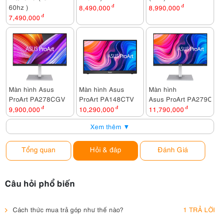
60hz )
8,490,000
đ
8,990,000
đ
7,490,000
đ
Màn hình Asus
Màn hình Asus
Màn hình
ProArt PA278CGV
ProArt PA148CTV
Asus ProArt PA279CV
9,900,000
đ
10,290,000
đ
11,790,000
đ
Xem thêm ▼
Tổng quan
Hỏi & đáp
Đánh Giá
Câu hỏi phổ biến
Cách thức mua trả góp như thế nào?
1 TRẢ LỜI