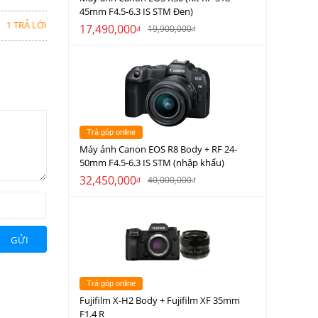
45mm F4.5-6.3 IS STM Đen)
1 TRẢ LỜI
17,490,000
19,900,000
đ
đ
Trả góp online
Máy ảnh Canon EOS R8 Body + RF 24-
50mm F4.5-6.3 IS STM (nhập khẩu)
32,450,000
40,000,000
đ
đ
GỬI
Trả góp online
Fujifilm X-H2 Body + Fujifilm XF 35mm
F1.4 R