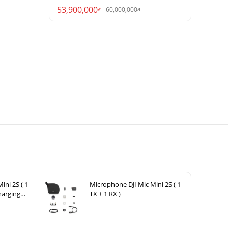
53,900,000
60,000,000
đ
đ
ini 2S ( 1
Microphone DJI Mic Mini 2S ( 1
harging
TX + 1 RX )