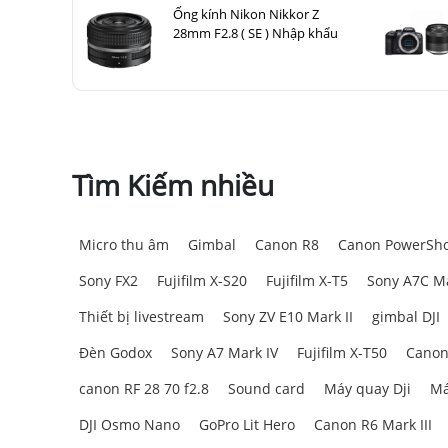
Ống kính Nikon Nikkor Z
28mm F2.8 ( SE ) Nhập khẩu
Tìm Kiếm nhiều
Micro thu âm
Gimbal
Canon R8
Canon PowerSho
Sony FX2
Fujifilm X-S20
Fujifilm X-T5
Sony A7C Ma
Thiết bị livestream
Sony ZV E10 Mark II
gimbal DJI
Đèn Godox
Sony A7 Mark IV
Fujifilm X-T50
Canon
canon RF 28 70 f2.8
Sound card
Máy quay Dji
Má
DJI Osmo Nano
GoPro Lit Hero
Canon R6 Mark III