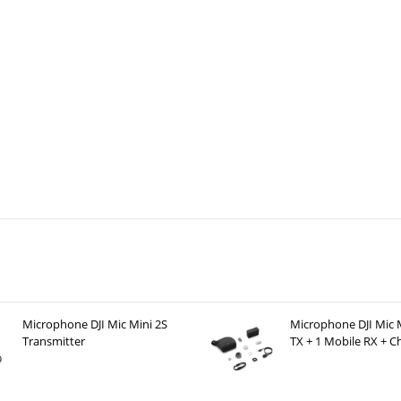
Microphone DJI Mic Mini 2S
Microphone DJI Mic M
Transmitter
TX + 1 Mobile RX + C
Case )