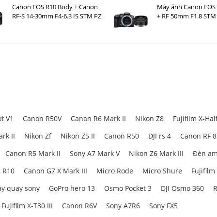
Canon EOS R10 Body + Canon
Máy ảnh Canon EOS
RF-S 14-30mm F4-6.3 IS STM PZ
+ RF 50mm F1.8 STM
t V1
Canon R50V
Canon R6 Mark II
Nikon Z8
Fujifilm X-Hal
rk II
Nikon Zf
Nikon Z5 II
Canon R50
DJI rs 4
Canon RF 
Canon R5 Mark II
Sony A7 Mark V
Nikon Z6 Mark III
Đèn am
 R10
Canon G7 X Mark III
Micro Rode
Micro Shure
Fujifilm
y quay sony
GoPro hero 13
Osmo Pocket 3
DJI Osmo 360
R
Fujifilm X-T30 III
Canon R6V
Sony A7R6
Sony FX5