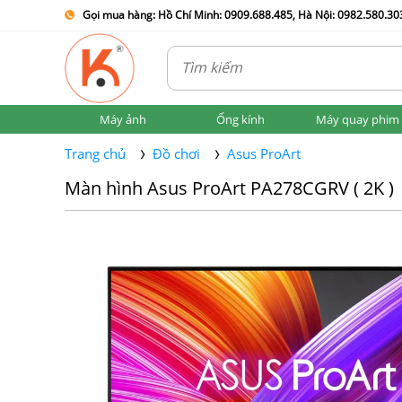
Gọi mua hàng: Hồ Chí Minh: 0909.688.485, Hà Nội: 0982.580.303
Máy ảnh
Ống kính
Máy quay phim
Trang chủ
Đồ chơi
Asus ProArt
Màn hình Asus ProArt PA278CGRV ( 2K )