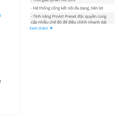
- Hệ thống cổng kết nối đa dạng, tiện lợi
t
- Tính năng ProArt Preset độc quyền cung
cấp nhiều chế độ để điều chỉnh nhanh dải
màu
Xem thêm ▼
- Thiết kế chân thái học cho phép điều chỉnh
độ nghiêng, xoay trái/phải, xoay dọc và nâng
hạ độ cao
t