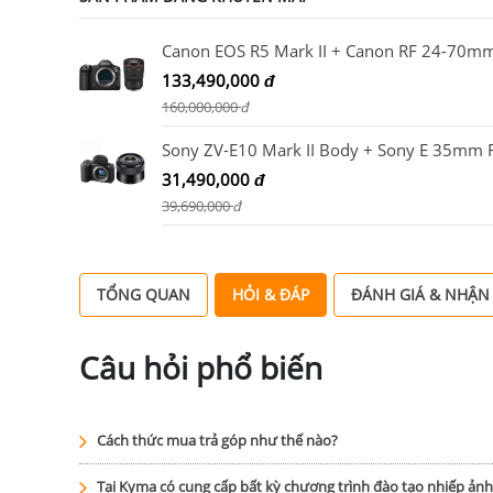
133,490,000
đ
160,000,000
đ
31,490,000
đ
39,690,000
đ
TỔNG QUAN
HỎI & ĐÁP
ĐÁNH GIÁ & NHẬN
Câu hỏi phổ biến
Cách thức mua trả góp như thế nào?
Tại Kyma có cung cấp bất kỳ chương trình đào tạo nhiếp ản