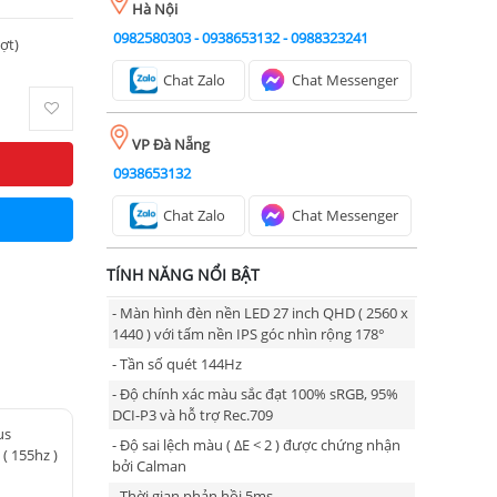
Hà Nội
0982580303
-
0938653132
-
0988323241
ượt)
Chat Zalo
Chat Messenger
VP Đà Nẵng
0938653132
Chat Zalo
Chat Messenger
TÍNH NĂNG NỔI BẬT
- Màn hình đèn nền LED 27 inch QHD ( 2560 x
1440 ) với tấm nền IPS góc nhìn rộng 178°
- Tần số quét 144Hz
- Độ chính xác màu sắc đạt 100% sRGB, 95%
DCI-P3 và hỗ trợ Rec.709
us
- Độ sai lệch màu ( ΔE < 2 ) được chứng nhận
 155hz )
bởi Calman
- Thời gian phản hồi 5ms