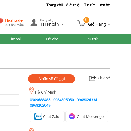
Trang chủ
Giới thiệu
Tin tức
Liên hệ
0
FlashSale
Đăng nhập
Tài khoản
Giỏ Hàng
29 Sản Phẩm
Gimbal
Đồ chơi
Lưu trữ
Chia sẻ
Nhấn số để gọi
Hồ Chí Minh
0909688485
-
0984895050
-
0948024334
-
0968202049
Chat Zalo
Chat Messenger