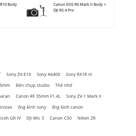
 R10 Body
Canon EOS R6 Mark II Body +
DJI RS 4 Pro
f
Sony ZV-E10
Sony A6400
Sony RX1R III
85mm
Đèn chụp studio
Thẻ nhớ
aran
Canon RF 35mm F1.4L
Sony ZV-1 Mark II
 instax
ống kính sony
ống kính canon
icoh GR IV
DJI Mic 3
Canon C50
Nikon ZR