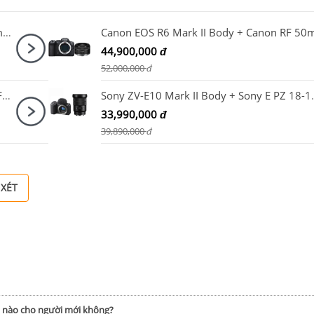
Canon EOS R5 Mark II + Canon RF 24-70mm F2.8 L IS USM
44,900,000
đ
52,000,000
đ
Sony ZV-E10 Mark II Body + Sony E 35mm F1.8 OSS
Sony ZV-E10 Mark I
33,990,000
đ
39,890,000
đ
 XÉT
h nào cho người mới không?