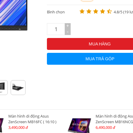
m
Bình chọn
4.8/5 (19 l
+
-
MUA HÀNG
MUA TRẢ GÓP
Màn hình di động Asus
Màn hình di động As
ZenScreen MB16FC ( 16:10 )
ZenScreen MB16NCG (
3,490,000
6,490,000
đ
đ