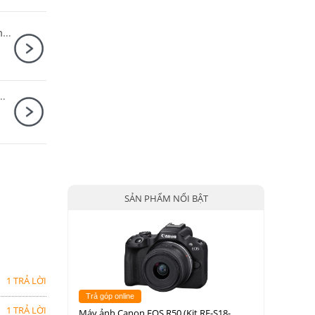
Canon EOS R6 Mark II Body + Canon RF 50mm F1.8 STM
I Body + Sony E PZ 18-105mm F4 G OSS
SẢN PHẨM NỔI BẬT
1 TRẢ LỜI
Trả góp online
1 TRẢ LỜI
Máy ảnh Canon EOS R50 (Kit RF-S18-