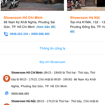
Showroom Hồ Chí Minh
Showroom Hà Nội
96 Nam Kỳ Khởi Nghĩa, Phường Sài
Toà nhà KYMA, 132 - 1
Xem bản đồ
Gòn, TP. Hồ Chí Minh
(
)
Phường Đống Đa, TP. H
đồ
)
0948.024.334
-
0909.688.485
0982.580.303
-
0938
Thông tin công ty
Địa chỉ Showroom
Showroom Hồ Chí Minh:
(8h15 - 19h00 từ
Thứ hai - Thứ sáu, Thứ
96 Nam Kỳ Khởi
bảy từ
8h15 - 17h15,
Chủ nhật từ 8
h30 - 16h30
)
Nghĩa, Phường Sài Gòn, TP. Hồ Chí Minh
0909.688.485
,
Showroom Hà Nội:
(8h15 - 17h15 từ Thứ hai - Thứ bảy
Chủ nhật từ