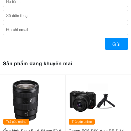
Gửi
Sản phẩm đang khuyến mãi
Trả góp online
Trả góp online
Ống kính Sony E 16-55mm F2.8
Canon EOS R50 V kit RF-S 14-