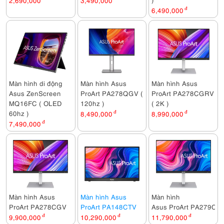
2,690,000
3,490,000
6,490,000
đ
Màn hình di động
Màn hình Asus
Màn hình Asus
Asus ZenScreen
ProArt PA278QGV (
ProArt PA278CGRV
MQ16FC ( OLED
120hz )
( 2K )
60hz )
8,490,000
đ
8,990,000
đ
7,490,000
đ
Màn hình Asus
Màn hình Asus
Màn hình
ProArt PA278CGV
ProArt PA148CTV
Asus ProArt PA279CV
9,900,000
đ
10,290,000
đ
11,790,000
đ