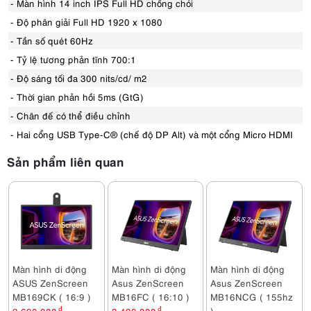
- Màn hình 14 inch IPS Full HD chống chói
- Độ phân giải Full HD 1920 x 1080
- Tần số quét 60Hz
- Tỷ lệ tương phản tĩnh 700:1
- Độ sáng tối đa 300 nits/cd/ m2
- Thời gian phản hồi 5ms (GtG)
- Chân đế có thể điều chỉnh
- Hai cổng USB Type-C® (chế độ DP Alt) và một cổng Micro HDMI
Sản phẩm liên quan
Màn hình di động
Màn hình di động
Màn hình di động
ASUS ZenScreen
Asus ZenScreen
Asus ZenScreen
MB169CK ( 16:9 )
MB16FC ( 16:10 )
MB16NCG ( 155hz
)
đ
đ