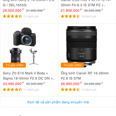
G / SEL1655G
30mm F4-6.3 IS STM PZ +
Canon HG-100TBR
29,000,000
đ
21,800,000
đ
31,000,000
đ
32,500,000
đ
12 đánh giá
18 đánh giá
Trả góp online
Trả góp online
Sony ZV-E10 Mark II Body +
Ống kính Canon RF 16-28mm
Sigma 18-50mm F2.8 DC DN +
F2.8 IS STM
DJI RS 4 Mini
43,490,000
đ
26,990,000
đ
45,500,000
đ
34,680,000
đ
11 đánh giá
14 đánh giá
Xem tất cả sản phẩm đang khuyến mãi