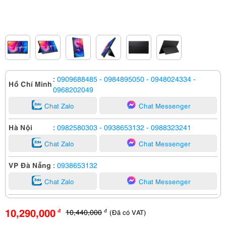
:
0909688485
- 0984895050
- 0948024334
-
Hồ Chí Minh
0968202049
Chat Zalo
Chat Messenger
Hà Nội
:
0982580303
- 0938653132
- 0988323241
Chat Zalo
Chat Messenger
VP Đà Nẵng
:
0938653132
Chat Zalo
Chat Messenger
10,290,000
10,440,000
(Đã có VAT)
đ
đ