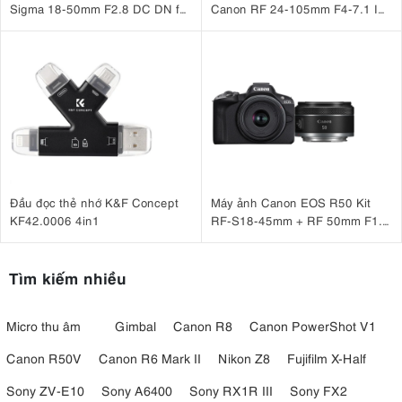
Sigma 18-50mm F2.8 DC DN for
Canon RF 24-105mm F4-7.1 IS
Sony
STM
Đầu đọc thẻ nhớ K&F Concept
Máy ảnh Canon EOS R50 Kit
KF42.0006 4in1
RF-S18-45mm + RF 50mm F1.8
STM
Tìm kiếm nhiều
Micro thu âm
Gimbal
Canon R8
Canon PowerShot V1
Canon R50V
Canon R6 Mark II
Nikon Z8
Fujifilm X-Half
Sony ZV-E10
Sony A6400
Sony RX1R III
Sony FX2