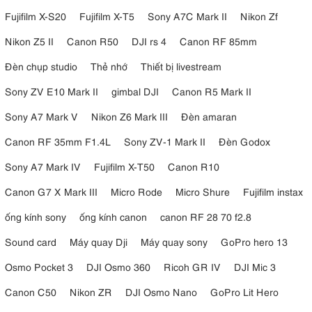
Fujifilm X-S20
Fujifilm X-T5
Sony A7C Mark II
Nikon Zf
Nikon Z5 II
Canon R50
DJI rs 4
Canon RF 85mm
Đèn chụp studio
Thẻ nhớ
Thiết bị livestream
Sony ZV E10 Mark II
gimbal DJI
Canon R5 Mark II
Sony A7 Mark V
Nikon Z6 Mark III
Đèn amaran
Canon RF 35mm F1.4L
Sony ZV-1 Mark II
Đèn Godox
Sony A7 Mark IV
Fujifilm X-T50
Canon R10
Canon G7 X Mark III
Micro Rode
Micro Shure
Fujifilm instax
ống kính sony
ống kính canon
canon RF 28 70 f2.8
Sound card
Máy quay Dji
Máy quay sony
GoPro hero 13
Osmo Pocket 3
DJI Osmo 360
Ricoh GR IV
DJI Mic 3
Canon C50
Nikon ZR
DJI Osmo Nano
GoPro Lit Hero