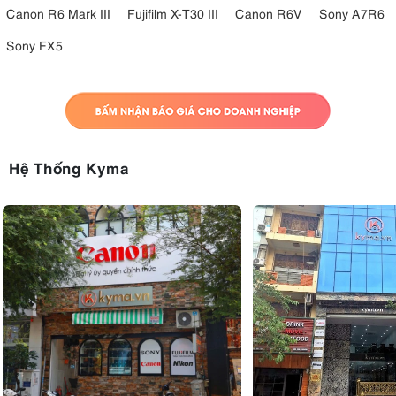
Giá cả phải chăng
: So với các máy ảnh chống nước khác trên
Canon R6 Mark III
Fujifilm X-T30 III
Canon R6V
Sony A7R6
thị trường, của Kodak PixPro WPZ2 có giá trị tuyệt vời so với
Sony FX5
tầm giá của nó.
Khả năng chống nước ấn tượng
: Với khả năng chống nước lên
đến 15 mét, WPZ2 cho phép người dùng chụp những bức ảnh
tuyệt đẹp dưới nước mà không cần thêm vỏ bảo vệ.
Thiết kế nhỏ gọn
: Kích thước nhỏ gọn của máy ảnh giúp bạn
dễ dàng mang theo khi đi du lịch và phiêu lưu ngoài trời.
Chất lượng hình ảnh tốt
: Xét về mức giá, WPZ2 mang lại chất
Hệ Thống Kyma
lượng hình ảnh và độ chính xác màu sắc ổn định, cho phép
người dùng chụp được những bức ảnh sắc nét và sống động.
Wi-Fi tích hợp
: Việc tích hợp Wi-Fi cho phép truyền ảnh và
video không dây liền mạch đến các thiết bị tương thích, giúp
đơn giản hóa quá trình chia sẻ và chỉnh sửa.
4.2. Nhược điểm của Kodak PixPro WPZ2
Thiếu bộ sạc và thẻ nhớ
: Kodak PixPro WPZ2 không đi kèm bộ
sạc hoặc thẻ nhớ, buộc người dùng phải mua riêng các phụ
kiện này.
Chất lượng hình ảnh hạn chế so với các mẫu máy cao cấp
hơn
: Mặc dù WPZ2 mang lại chất lượng hình ảnh tuyệt vời so
với tầm giá, nhưng chất lượng hình ảnh của nó có thể không