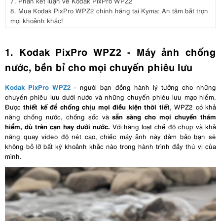
7.
Phần kết luận về Kodak PixPro WPZ2
8.
Mua Kodak PixPro WPZ2 chính hãng tại Kyma: An tâm bắt trọn
mọi khoảnh khắc!
1. Kodak PixPro WPZ2 - Máy ảnh chống
nước, bền bỉ cho mọi chuyến phiêu lưu
Kodak PixPro WPZ2
- người bạn đồng hành lý tưởng cho những
chuyến phiêu lưu dưới nước và những chuyến phiêu lưu mạo hiểm.
thiết kế để chống chịu mọi điều kiện thời tiết
Được
, WPZ2 có khả
sẵn sàng cho mọi chuyến thám
năng chống nước, chống sốc và
hiểm, dù trên cạn hay dưới nước.
Với hàng loạt chế độ chụp và khả
năng quay video độ nét cao, chiếc máy ảnh này đảm bảo bạn sẽ
không bỏ lỡ bất kỳ khoảnh khắc nào trong hành trình đầy thú vị của
mình.