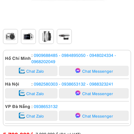
:
0909688485
- 0984895050
- 0948024334
-
Hồ Chí Minh
0968202049
Chat Zalo
Chat Messenger
Hà Nội
:
0982580303
- 0938653132
- 0988323241
Chat Zalo
Chat Messenger
VP Đà Nẵng
:
0938653132
Chat Zalo
Chat Messenger
7,000,000
đ
đ