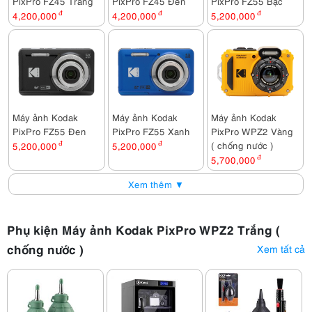
PixPro FZ45 Trắng
PixPro FZ45 Đen
PixPro FZ55 Bạc
4,200,000
đ
4,200,000
đ
5,200,000
đ
Máy ảnh Kodak
Máy ảnh Kodak
Máy ảnh Kodak
PixPro FZ55 Đen
PixPro FZ55 Xanh
PixPro WPZ2 Vàng
( chống nước )
5,200,000
đ
5,200,000
đ
5,700,000
đ
Xem thêm ▼
Phụ kiện Máy ảnh Kodak PixPro WPZ2 Trắng (
chống nước )
Xem tất cả