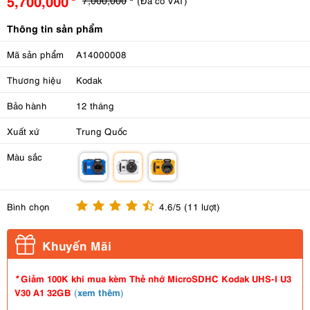
5,700,000
(Đã có VAT)
Thông tin sản phẩm
Mã sản phẩm
A14000008
Thương hiệu
Kodak
Bảo hành
12 tháng
Xuất xứ
Trung Quốc
Màu sắc
m
m
m
Bình chọn
4.6/5 (11 lượt)
Khuyến Mãi
Giảm 100K khi mua kèm Thẻ nhớ MicroSDHC Kodak UHS-I U3
*
V30 A1 32GB
xem thêm
(
)