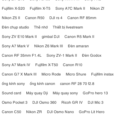
trong thời gian dài mà không lo hết pin.
Fujifilm X-S20
Fujifilm X-T5
Sony A7C Mark II
Nikon Zf
Nikon Z5 II
Canon R50
DJI rs 4
Canon RF 85mm
Đèn chụp studio
Thẻ nhớ
Thiết bị livestream
Sony ZV E10 Mark II
gimbal DJI
Canon R5 Mark II
Sony A7 Mark V
Nikon Z6 Mark III
Đèn amaran
Canon RF 35mm F1.4L
Sony ZV-1 Mark II
Đèn Godox
Sony A7 Mark IV
Fujifilm X-T50
Canon R10
4. Review ưu và nhược điểm của Kodak
Canon G7 X Mark III
Micro Rode
Micro Shure
Fujifilm instax
PixPro WPZ2
ống kính sony
ống kính canon
canon RF 28 70 f2.8
4.1. Ưu điểm của Kodak PixPro WPZ2
Sound card
Máy quay Dji
Máy quay sony
GoPro hero 13
Kodak PixPro WPZ2 mang đến nhiều ưu điểm cho người dùng đang
Osmo Pocket 3
DJI Osmo 360
Ricoh GR IV
DJI Mic 3
tìm kiếm một chiếc máy ảnh chống nước giá rẻ. Dưới đây là một số ưu
Canon C50
Nikon ZR
DJI Osmo Nano
GoPro Lit Hero
điểm: