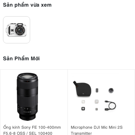
Sản phẩm vừa xem
Sản Phẩm Mới
3.2. Thiết kế nhỏ gọn và bền bỉ
thiết kế nhỏ gọn và nhẹ
WPZ2 được
, giúp bạn dễ dàng mang theo
trong những chuyến phiêu lưu. Cấu trúc chắc chắn đảm bảo độ bền,
cho phép bạn ghi lại mọi khoảnh khắc mà không lo hư hỏng. Với thiết
kế công thái học và các nút điều khiển trực quan, việc chụp ảnh và
quay video tuyệt đẹp trở nên dễ dàng.
3.3. Hình ảnh chất lượng cao
Ống kính Sony FE 100-400mm
Microphone DJI Mic Mini 2S
cảm biến BSI-CMOS 16,35 megapixel
zoom quang
Được trang bị
và
F5.6-8 OSS / SEL 100400
Transmitter