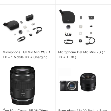
4x
, máy ảnh Kodak PixPro WPZ2 mang đến hình ảnh rõ nét và chi
tiết ấn tượng. Dù bạn chụp cận cảnh hay góc rộng, máy ảnh này đều
Màn
đảm bảo chất lượng hình ảnh vượt trội với từng cú nhấp chuột.
hình LCD 2,7 inch
cho phép bạn dễ dàng căn khung và xem lại ảnh.
Microphone DJI Mic Mini 2S ( 1
Microphone DJI Mic Mini 2S ( 1
TX + 1 Mobile RX + Charging
TX + 1 RX )
Case )
3.4. Chế độ chụp đa năng
WPZ2 cung cấp một loạt các chế độ chụp phù hợp với nhiều bối cảnh
chụp tự động, thủ
và sở thích sáng tạo khác nhau. Với các tùy chọn
công và thậm chí là chụp dưới nước
, bạn có thể linh hoạt chụp được
những bức ảnh hoàn hảo trong mọi tình huống. Máy ảnh cũng cung
cấp nhiều cài đặt cân bằng trắng, đảm bảo tái tạo màu sắc chính xác.
Ống kính Canon RF 28-70mm
Sony Alpha A6400 Body + Sony