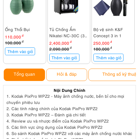
Ống Thổi Bụi
Tủ Chống Ẩm
Bộ vệ sinh K&F
Nikatei NC-30C (30
Concept 3 in 1
110,000
đ
lít)
100,000
đ
2,400,000
đ
250,000
đ
2,090,000
đ
180,000
đ
Thêm vào giỏ
Thêm vào giỏ
Thêm vào giỏ
Tổng quan
Hỏi & đáp
Thông số kỹ thuật
Nội Dung Chính
1.
Kodak PixPro WPZ2 - Máy ảnh chống nước, bền bỉ cho mọi
chuyến phiêu lưu
2.
Các tính năng chính của Kodak PixPro WPZ2
3.
Kodak PixPro WPZ2 – Đánh giá chi tiết
4.
Review ưu và nhược điểm của Kodak PixPro WPZ2
5.
Các lĩnh vực ứng dụng của Kodak PixPro WPZ2
6.
So sánh Kodak PixPro WPZ2 với các máy ảnh chống nước khác