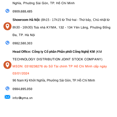
Nghĩa, Phường Sài Gòn, TP. Hồ Chí Minh
0909.688.485
,
Showroom Hà Nội:
(8h15 - 17h15 từ Thứ hai - Thứ bảy
Chủ nhật từ
)
Toà nhà KYMA, 132 - 134 Yên Lãng, Phường Đống
8
h30 - 16h30
Đa, TP. Hà Nội
0982.580.303
(KM
Head Office: Công ty Cổ phần Phân phối Công Nghệ KM
TECHNOLOGY DISTRIBUTION JOINT STOCK COMPANY)
MSDN: 0318238276 do Sở Tài chính TP Hồ Chí Minh cấp ngày
03/01/2024
96 Nam Kỳ Khởi Nghĩa, Phường Sài Gòn, TP. Hồ Chí Minh
09
84.895.050
info@kyma.vn