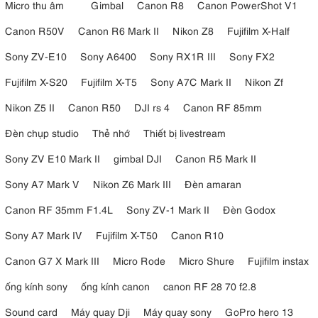
Micro thu âm
Gimbal
Canon R8
Canon PowerShot V1
Canon R50V
Canon R6 Mark II
Nikon Z8
Fujifilm X-Half
Sony ZV-E10
Sony A6400
Sony RX1R III
Sony FX2
Fujifilm X-S20
Fujifilm X-T5
Sony A7C Mark II
Nikon Zf
Nikon Z5 II
Canon R50
DJI rs 4
Canon RF 85mm
Đèn chụp studio
Thẻ nhớ
Thiết bị livestream
Sony ZV E10 Mark II
gimbal DJI
Canon R5 Mark II
Sony A7 Mark V
Nikon Z6 Mark III
Đèn amaran
Canon RF 35mm F1.4L
Sony ZV-1 Mark II
Đèn Godox
Sony A7 Mark IV
Fujifilm X-T50
Canon R10
Canon G7 X Mark III
Micro Rode
Micro Shure
Fujifilm instax
ống kính sony
ống kính canon
canon RF 28 70 f2.8
Sound card
Máy quay Dji
Máy quay sony
GoPro hero 13