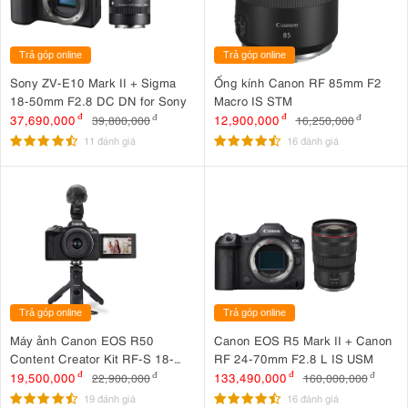
Trả góp online
Trả góp online
Sony ZV-E10 Mark II + Sigma
Ống kính Canon RF 85mm F2
18-50mm F2.8 DC DN for Sony
Macro IS STM
37,690,000
đ
12,900,000
đ
39,800,000
đ
16,250,000
đ
11 đánh giá
16 đánh giá
Trả góp online
Trả góp online
Máy ảnh Canon EOS R50
Canon EOS R5 Mark II + Canon
Content Creator Kit RF-S 18-
RF 24-70mm F2.8 L IS USM
45mm IS STM
19,500,000
đ
133,490,000
đ
22,900,000
đ
160,000,000
đ
19 đánh giá
16 đánh giá