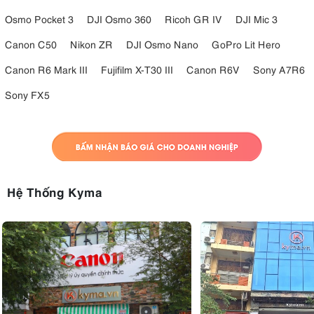
Osmo Pocket 3
DJI Osmo 360
Ricoh GR IV
DJI Mic 3
Canon C50
Nikon ZR
DJI Osmo Nano
GoPro Lit Hero
Canon R6 Mark III
Fujifilm X-T30 III
Canon R6V
Sony A7R6
Sony FX5
Hệ Thống Kyma