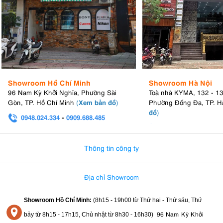
Showroom Hồ Chí Minh
Showroom Hà Nội
96 Nam Kỳ Khởi Nghĩa, Phường Sài
Toà nhà KYMA, 132 - 1
Xem bản đồ
Gòn, TP. Hồ Chí Minh
(
)
Phường Đống Đa, TP. H
đồ
)
0948.024.334
-
0909.688.485
0982.580.303
-
0938
Thông tin công ty
Địa chỉ Showroom
Showroom Hồ Chí Minh:
(8h15 - 19h00 từ
Thứ hai - Thứ sáu, Thứ
96 Nam Kỳ Khởi
bảy từ
8h15 - 17h15,
Chủ nhật từ 8
h30 - 16h30
)