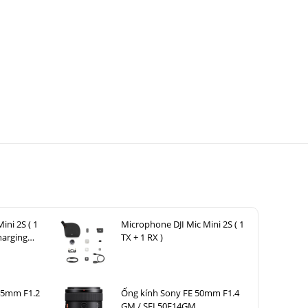
ini 2S ( 1
Microphone DJI Mic Mini 2S ( 1
harging
TX + 1 RX )
45mm F1.2
Ống kính Sony FE 50mm F1.4
GM / SEL50F14GM