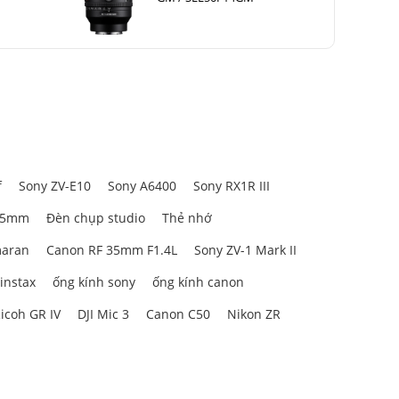
ễ dàng mang
 biết được
f
Sony ZV-E10
Sony A6400
Sony RX1R III
85mm
Đèn chụp studio
Thẻ nhớ
aran
Canon RF 35mm F1.4L
Sony ZV-1 Mark II
 instax
ống kính sony
ống kính canon
icoh GR IV
DJI Mic 3
Canon C50
Nikon ZR