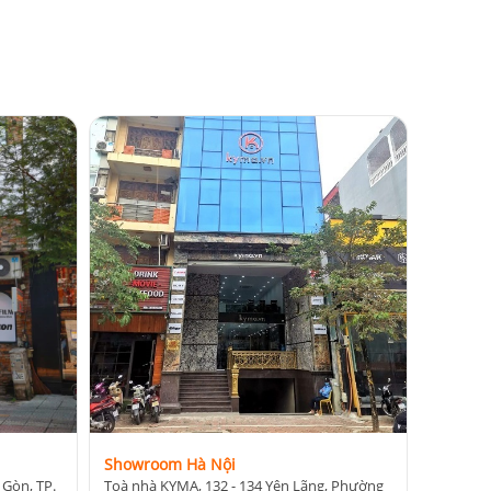
oàn tất mất
pi, đảm bảo
tin cậy của
Showroom Hà Nội
 Gòn, TP.
Toà nhà KYMA, 132 - 134 Yên Lãng, Phường