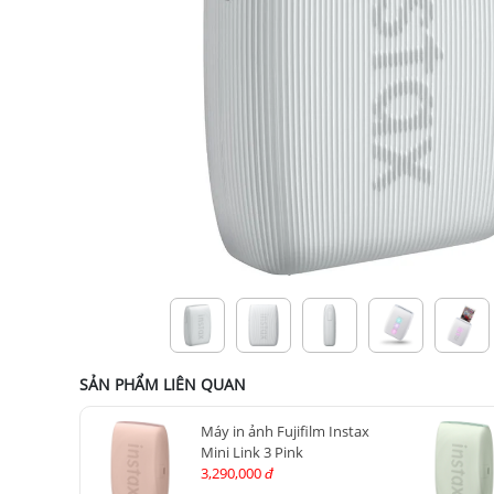
SẢN PHẨM LIÊN QUAN
Máy in ảnh Fujifilm Instax
Mini Link 3 Pink
3,290,000
đ