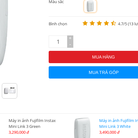
Màu sắc
m
Bình chọn
4.7/5 (13 l
+
-
MUA HÀNG
MUA TRẢ GÓP
Máy in ảnh Fujifilm Instax
Máy in ảnh Fujifilm I
Mini Link 3 Green
Mini Link 3 White
3,290,000
3,490,000
đ
đ