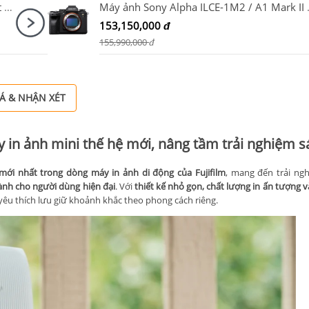
Máy ảnh Sony Alpha ILCE-6400K/ A6400 Kit 16-50mm F3.5-5.6 OSS II
Máy ảnh Son
153,150,000
đ
155,990,000
đ
Á & NHẬN XÉT
Máy in ảnh mini thế hệ mới, nâng tầm trải nghiệm 
ới nhất trong dòng máy in ảnh di động của Fujifilm
, mang đến trải ng
dành cho người dùng hiện đại
. Với
thiết kế nhỏ gọn, chất lượng in ấn tượng 
 yêu thích lưu giữ khoảnh khắc theo phong cách riêng.