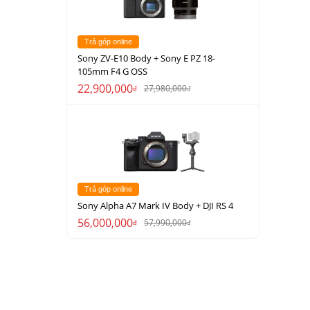
Trả góp online
Sony ZV-E10 Body + Sony E PZ 18-
105mm F4 G OSS
22,900,000
27,980,000
đ
đ
Trả góp online
Sony Alpha A7 Mark IV Body + DJI RS 4
56,000,000
57,990,000
đ
đ