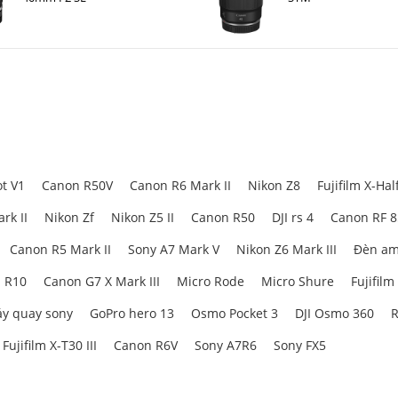
g với
thiết kế bo tròn mềm mại, kích thước nhỏ gọn và trọng lượng nhẹ
, d
n đại
, phù hợp với giới trẻ năng động và những người yêu thích sự cá tính.
bạn
dễ dàng theo dõi trạng thái in và pin
. Những đèn này đảm bảo bạn luôn
tạo nên trải nghiệm thân thiện với người dùng.
t V1
Canon R50V
Canon R6 Mark II
Nikon Z8
Fujifilm X-Hal
rk II
Nikon Zf
Nikon Z5 II
Canon R50
DJI rs 4
Canon RF 
Canon R5 Mark II
Sony A7 Mark V
Nikon Z6 Mark III
Đèn am
 R10
Canon G7 X Mark III
Micro Rode
Micro Shure
Fujifilm
y quay sony
GoPro hero 13
Osmo Pocket 3
DJI Osmo 360
R
Fujifilm X-T30 III
Canon R6V
Sony A7R6
Sony FX5