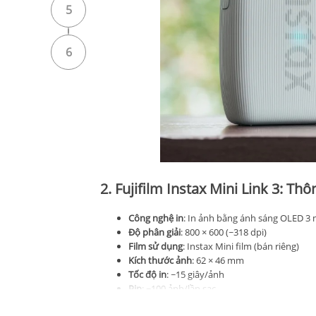
5
6
2. Fujifilm Instax Mini Link 3: Thô
Công nghệ in
: In ảnh bằng ánh sáng OLED 3
Độ phân giải
: 800 × 600 (~318 dpi)
Film sử dụng
: Instax Mini film (bán riêng)
Kích thước ảnh
: 62 × 46 mm
Tốc độ in
: ~15 giây/ảnh
Pin
: ~100 ảnh/lần sạc
Kết nối
: Bluetooth 5.1