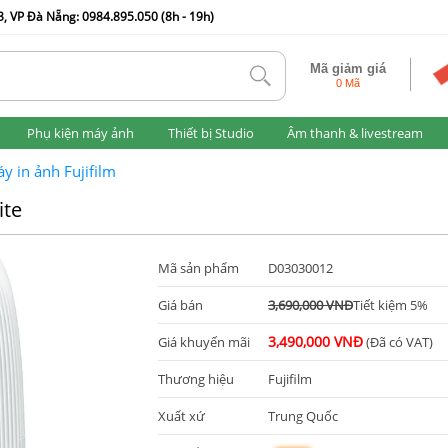
, VP Đà Nẵng: 0984.895.050 (8h - 19h)
Mã giảm giá
tlk
0 Mã
Phụ kiện máy ảnh
Thiết bị Studio
Âm thanh & livestream
y in ảnh Fujifilm
ite
Mã sản phẩm
D03030012
Giá bán
3,690,000 VNĐ
Tiết kiệm 5%
3,490,000 VNĐ
Giá khuyến mãi
(Đã có VAT)
Thương hiệu
Fujifilm
Xuất xứ
Trung Quốc