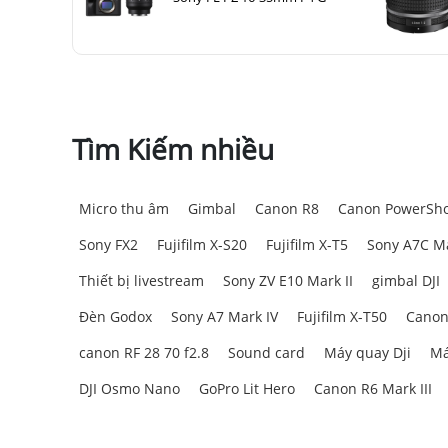
Máy in ảnh Fujifilm
Instax Mini Link 3 gây ấn tượn
theo bên mình. Máy có
nhiều tùy chọn màu sắc hiệ
Máy được trang bị
đèn LED báo chức năng
, giúp 
điều gì đang xảy ra với máy in của mình, góp phần 
Tìm Kiếm nhiều
Micro thu âm
Gimbal
Canon R8
Canon PowerSho
Sony FX2
Fujifilm X-S20
Fujifilm X-T5
Sony A7C Ma
Thiết bị livestream
Sony ZV E10 Mark II
gimbal DJI
Đèn Godox
Sony A7 Mark IV
Fujifilm X-T50
Canon
canon RF 28 70 f2.8
Sound card
Máy quay Dji
Má
DJI Osmo Nano
GoPro Lit Hero
Canon R6 Mark III