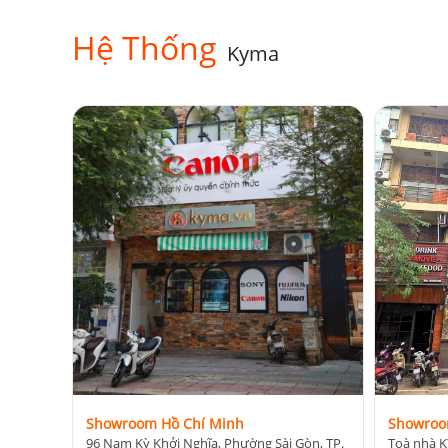
Hệ Thống
Kyma
4.2. Tốc độ in nhanh
Máy in Fujifilm Instax Mini Link 3 in ảnh từ điện 
khoảng 90 giây. Bạn sẽ có ngay kết quả mà không c
4.3. Ảnh in chất lượng cao
Máy in này sử dụng
Film Instax mini
, cho kích thư
ảnh của bạn sắc nét và rõ ràng
. Mặc dù phim được 
Fujifilm.
Showroom Hồ Chí Minh
Showroo
96 Nam Kỳ Khởi Nghĩa, Phường Sài Gòn, TP.
Toà nhà K