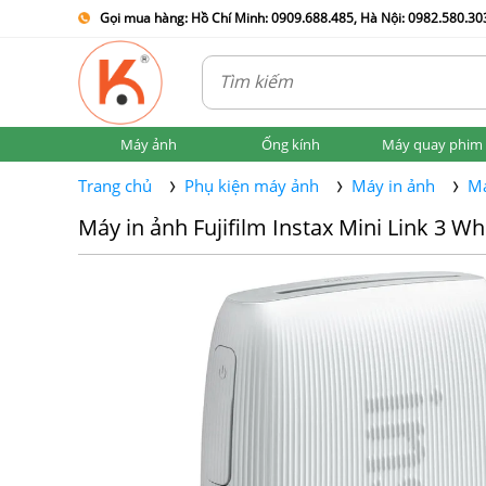
Gọi mua hàng: Hồ Chí Minh: 0909.688.485, Hà Nội: 0982.580.303
Máy ảnh
Ống kính
Máy quay phim
Trang chủ
Phụ kiện máy ảnh
Máy in ảnh
Má
Máy in ảnh Fujifilm Instax Mini Link 3 Wh