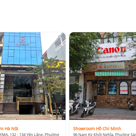
thoại thông minh của bạn
chỉ trong khoảng 15 giây
, và quá trình tráng ảnh h
ần máy tính hay dây cáp.
ớc ảnh 46 x 62 mm. Độ phân giải ảnh được hỗ trợ là
800 x 600 pixel ở 320 d
bán riêng, nhưng chất lượng bản in rất đáng giá, nhờ công nghệ phim đáng 
m Hà Nội
Showroom Hồ Chí Minh
YMA, 132 - 134 Yên Lãng, Phường
96 Nam Kỳ Khởi Nghĩa, Phường Sài