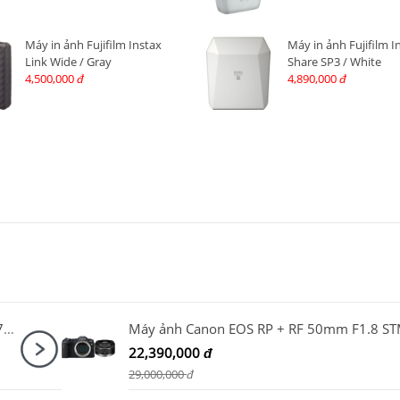
Máy in ảnh Fujifilm Instax
Máy in ảnh Fujifilm I
Link Wide / Gray
Share SP3 / White
4,500,000
4,890,000
đ
đ
Sony Alpha A7 Mark IV Body + Sony FE 24-70mm F2.8 GM II + SmallRig Cage 3667B + SmallRig ARRI Locating Top Handle 3765
Máy ảnh Canon EOS RP + RF 50mm F1.8 S
22,390,000
đ
29,000,000
đ