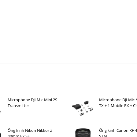
id)
Instax Mini Link 3
 cao
Microphone DJI Mic Mini 2S
Microphone DJI Mic M
Transmitter
TX + 1 Mobile RX + C
 nhiều hơn thực tế
Case )
nk 3
Ống kính Nikon Nikkor Z
Ống kính Canon RF 
40mm F2 SE
STM