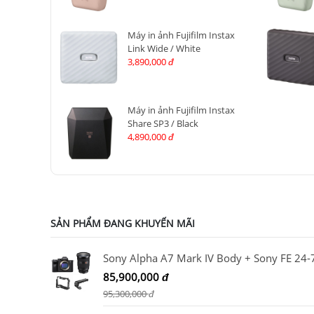
Máy in ảnh Fujifilm Instax
Link Wide / White
3,890,000
đ
Máy in ảnh Fujifilm Instax
Share SP3 / Black
4,890,000
đ
SẢN PHẨM ĐANG KHUYẾN MÃI
85,900,000
đ
95,300,000
đ