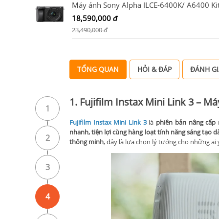
18,590,000
đ
23,490,000
đ
TỔNG QUAN
HỎI & ĐÁP
ĐÁNH GI
1. Fujifilm Instax Mini Link 3 – 
1
Fujifilm Instax Mini Link 3
là
phiên bản nâng cấp m
nhanh, tiện lợi cùng hàng loạt tính năng sáng tạo 
2
thông minh
, đây là lựa chọn lý tưởng cho những ai
3
4