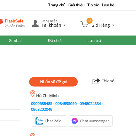
Trang chủ
Giới thiệu
Tin tức
Liên hệ
0
FlashSale
Đăng nhập
Tài khoản
Giỏ Hàng
26 Sản Phẩm
Gimbal
Đồ chơi
Lưu trữ
Chia sẻ
Nhấn số để gọi
Hồ Chí Minh
0909688485
-
0984895050
-
0948024334
-
0968202049
Chat Zalo
Chat Messenger