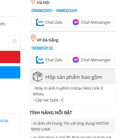
Hà Nội
0906825051
-
0988323241
Chat Zalo
Chat Messenger
ượt)
VP Đà Nẵng
0938653132
Chat Zalo
Chat Messenger
Hộp sản phẩm bao gồm
- Máy in ảnh Fujifilm Instax Mini Link 3
White
- Cáp sạc type - C
TÍNH NĂNG NỔI BẬT
nstax
- In ảnh chỉ trong 15s với ứng dụng INSTAX
MINI LINK
- In ảnh theo 2 chế độ Rich mode và Natural