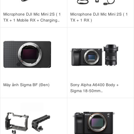
Microphone DJI Mic Mini 2S ( 1
Microphone DJI Mic Mini 2S ( 1
TX + 1 Mobile RX + Charging
TX + 1 RX )
Case )
Máy ảnh Sigma BF (Đen)
Sony Alpha A6400 Body +
Sigma 18-50mm
F2.8 DC DN for Sony