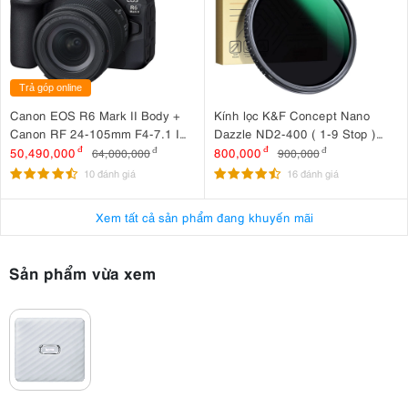
Trả góp online
Canon EOS R6 Mark II Body +
Kính lọc K&F Concept Nano
Canon RF 24-105mm F4-7.1 IS
Dazzle ND2-400 ( 1-9 Stop )
STM
67mm KF01.2360
50,490,000
đ
800,000
đ
64,000,000
đ
900,000
đ
10 đánh giá
16 đánh giá
Xem tất cả sản phẩm đang khuyến mãi
Sản phẩm vừa xem