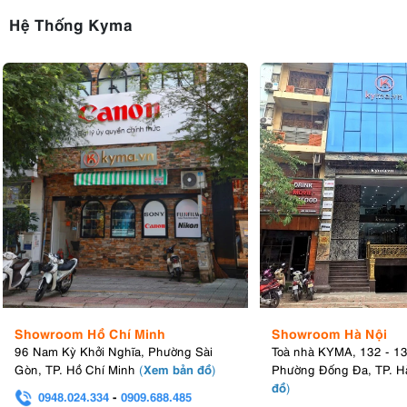
Hệ Thống Kyma
Showroom Hồ Chí Minh
Showroom Hà Nội
96 Nam Kỳ Khởi Nghĩa, Phường Sài
Toà nhà KYMA, 132 - 1
Xem bản đồ
Gòn, TP. Hồ Chí Minh
(
)
Phường Đống Đa, TP. H
đồ
)
0948.024.334
-
0909.688.485