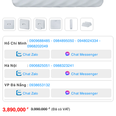
:
0909688485
- 0984895050
- 0948024334
-
Hồ Chí Minh
0968202049
Chat Zalo
Chat Messenger
Hà Nội
:
0906825051
- 0988323241
Chat Zalo
Chat Messenger
VP Đà Nẵng
:
0938653132
Chat Zalo
Chat Messenger
3,890,000
3,990,000
(Đã có VAT)
đ
đ