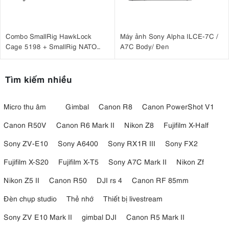
Combo SmallRig HawkLock
Máy ảnh Sony Alpha ILCE-7C /
Cage 5198 + SmallRig NATO
A7C Body/ Đen
Top Handle 3766 cho
Sony A7CM2, A7CR
Tìm kiếm nhiều
Micro thu âm
Gimbal
Canon R8
Canon PowerShot V1
Canon R50V
Canon R6 Mark II
Nikon Z8
Fujifilm X-Half
Sony ZV-E10
Sony A6400
Sony RX1R III
Sony FX2
Fujifilm X-S20
Fujifilm X-T5
Sony A7C Mark II
Nikon Zf
Nikon Z5 II
Canon R50
DJI rs 4
Canon RF 85mm
Đèn chụp studio
Thẻ nhớ
Thiết bị livestream
Sony ZV E10 Mark II
gimbal DJI
Canon R5 Mark II