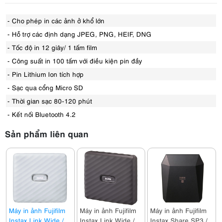
- Cho phép in các ảnh ở khổ lớn
- Hỗ trợ các định dạng JPEG, PNG, HEIF, DNG
- Tốc độ in 12 giây/ 1 tấm film
- Công suất in 100 tấm với điều kiện pin đầy
- Pin Lithium Ion tích hợp
- Sạc qua cổng Micro SD
- Thời gian sạc 80-120 phút
- Kết nối Bluetooth 4.2
Sản phẩm liên quan
Máy in ảnh Fujifilm
Máy in ảnh Fujifilm
Máy in ảnh Fujifilm
Instax Link Wide /
Instax Link Wide /
Instax Share SP3 /