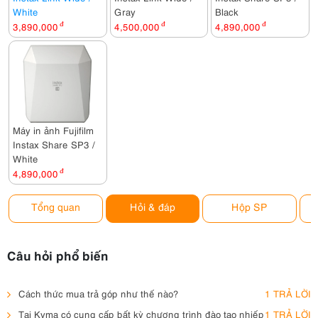
White
Gray
Black
3,890,000
đ
4,500,000
đ
4,890,000
đ
Máy in ảnh Fujifilm
Instax Share SP3 /
White
4,890,000
đ
Tổng quan
Hỏi & đáp
Hộp SP
Câu hỏi phổ biến
Cách thức mua trả góp như thế nào?
1 TRẢ LỜI
Tại Kyma có cung cấp bất kỳ chương trình đào tạo nhiếp
1 TRẢ LỜI