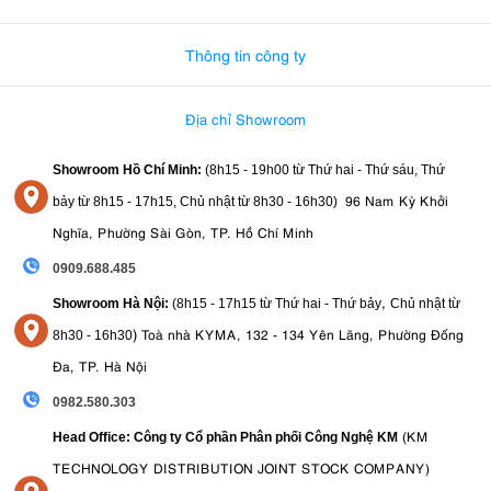
0982.580.303
-
0938
Thông tin công ty
Địa chỉ Showroom
Showroom Hồ Chí Minh:
(8h15 - 19h00 từ
Thứ hai - Thứ sáu, Thứ
96 Nam Kỳ Khởi
bảy từ
8h15 - 17h15,
Chủ nhật từ 8
h30 - 16h30
)
Nghĩa, Phường Sài Gòn, TP. Hồ Chí Minh
0909.688.485
,
Showroom Hà Nội:
(8h15 - 17h15 từ Thứ hai - Thứ bảy
Chủ nhật từ
)
Toà nhà KYMA, 132 - 134 Yên Lãng, Phường Đống
8
h30 - 16h30
Đa, TP. Hà Nội
0982.580.303
(KM
Head Office: Công ty Cổ phần Phân phối Công Nghệ KM
TECHNOLOGY DISTRIBUTION JOINT STOCK COMPANY)