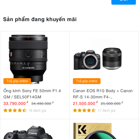
Sản phẩm đang khuyến mãi
Trả góp online
Trả góp online
Ống kính Sony FE 50mm F1.4
Canon EOS R10 Body + Canon
GM / SEL50F14GM
RF-S 14-30mm F4-
6.3 IS STM PZ
33,790,000
đ
21,500,000
đ
34,490,000
đ
25,000,000
đ
18 đánh giá
17 đánh giá