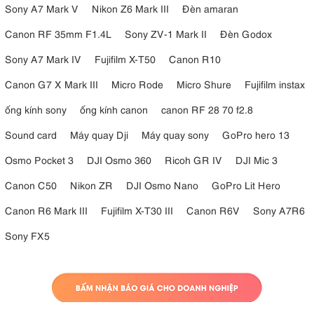
Sony A7 Mark V
Nikon Z6 Mark III
Đèn amaran
Canon RF 35mm F1.4L
Sony ZV-1 Mark II
Đèn Godox
Sony A7 Mark IV
Fujifilm X-T50
Canon R10
Canon G7 X Mark III
Micro Rode
Micro Shure
Fujifilm instax
ống kính sony
ống kính canon
canon RF 28 70 f2.8
Sound card
Máy quay Dji
Máy quay sony
GoPro hero 13
Osmo Pocket 3
DJI Osmo 360
Ricoh GR IV
DJI Mic 3
Canon C50
Nikon ZR
DJI Osmo Nano
GoPro Lit Hero
Canon R6 Mark III
Fujifilm X-T30 III
Canon R6V
Sony A7R6
Sony FX5