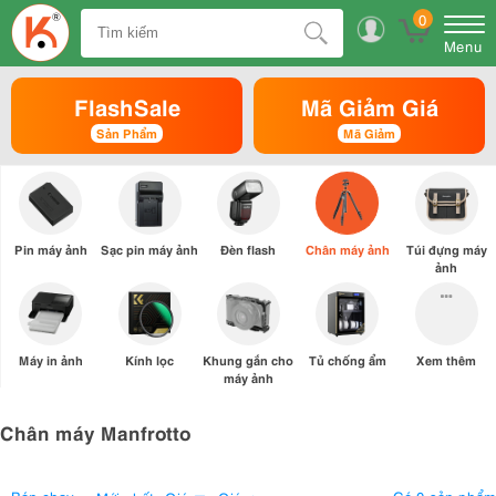
0
Menu
FlashSale
Mã Giảm Giá
Sản Phẩm
Mã Giảm
Pin máy ảnh
Sạc pin máy ảnh
Đèn flash
Chân máy ảnh
Túi đựng máy
ảnh
Máy in ảnh
Kính lọc
Khung gắn cho
Tủ chống ẩm
Xem thêm
máy ảnh
Chân máy Manfrotto