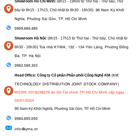
Showroom Hồ Chí Minh:
(8h15 - 19h00 từ
Thứ hai - Thứ sáu, Thứ
96 Nam Kỳ Khởi
bảy từ
8h15 - 17h15,
Chủ nhật từ 8
h30 - 16h30
)
Nghĩa, Phường Sài Gòn, TP. Hồ Chí Minh
0909.688.485
,
Showroom Hà Nội:
(8h15 - 17h15 từ Thứ hai - Thứ bảy
Chủ nhật từ
)
Toà nhà KYMA, 132 - 134 Yên Lãng, Phường Đống
8
h30 - 16h30
Đa, TP. Hà Nội
0982.580.303
(KM
Head Office: Công ty Cổ phần Phân phối Công Nghệ KM
TECHNOLOGY DISTRIBUTION JOINT STOCK COMPANY)
MSDN: 0318238276 do Sở Tài chính TP Hồ Chí Minh cấp ngày
03/01/2024
96 Nam Kỳ Khởi Nghĩa, Phường Sài Gòn, TP. Hồ Chí Minh
09
84.895.050
info@kyma.vn