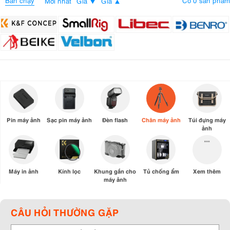
Bán chạy
Có 0 sản phẩm
Mới nhất
Giá
Giá
Pin máy ảnh
Sạc pin máy ảnh
Đèn flash
Chân máy ảnh
Túi đựng máy
ảnh
Máy in ảnh
Kính lọc
Khung gắn cho
Tủ chống ẩm
Xem thêm
máy ảnh
CÂU HỎI THƯỜNG GẶP