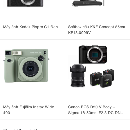
Máy ảnh Kodak Pixpro C1 Đen
Softbox cầu K&F Concept 85cm
KF18.0009V1
Máy ảnh Fujifilm Instax Wide
Canon EOS R50 V Body +
400
Sigma 18-50mm F2.8 DC DN
(C) + Rode Wireless Go III