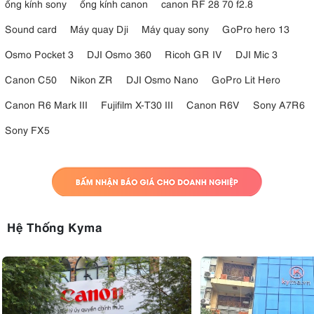
ống kính sony
ống kính canon
canon RF 28 70 f2.8
Sound card
Máy quay Dji
Máy quay sony
GoPro hero 13
Osmo Pocket 3
DJI Osmo 360
Ricoh GR IV
DJI Mic 3
Canon C50
Nikon ZR
DJI Osmo Nano
GoPro Lit Hero
Canon R6 Mark III
Fujifilm X-T30 III
Canon R6V
Sony A7R6
Sony FX5
Hệ Thống Kyma