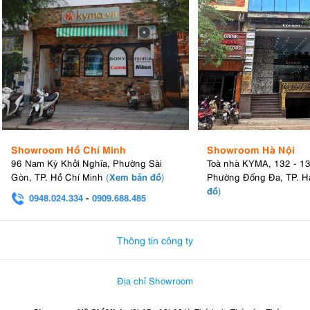
Showroom Hồ Chí Minh
Showroom Hà Nội
96 Nam Kỳ Khởi Nghĩa, Phường Sài
Toà nhà KYMA, 132 - 1
Xem bản đồ
Gòn, TP. Hồ Chí Minh
(
)
Phường Đống Đa, TP. H
đồ
)
0948.024.334
-
0909.688.485
0982.580.303
-
0938
Thông tin công ty
Địa chỉ Showroom