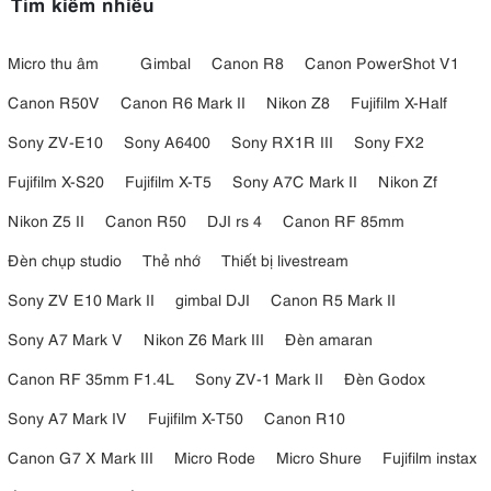
Tìm kiếm nhiều
Micro thu âm
Gimbal
Canon R8
Canon PowerShot V1
Canon R50V
Canon R6 Mark II
Nikon Z8
Fujifilm X-Half
Sony ZV-E10
Sony A6400
Sony RX1R III
Sony FX2
Fujifilm X-S20
Fujifilm X-T5
Sony A7C Mark II
Nikon Zf
Nikon Z5 II
Canon R50
DJI rs 4
Canon RF 85mm
Đèn chụp studio
Thẻ nhớ
Thiết bị livestream
Sony ZV E10 Mark II
gimbal DJI
Canon R5 Mark II
Sony A7 Mark V
Nikon Z6 Mark III
Đèn amaran
Canon RF 35mm F1.4L
Sony ZV-1 Mark II
Đèn Godox
Sony A7 Mark IV
Fujifilm X-T50
Canon R10
Canon G7 X Mark III
Micro Rode
Micro Shure
Fujifilm instax