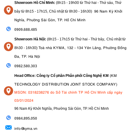
Showroom Hồ Chí Minh:
(8h15 - 19h00 từ
Thứ hai - Thứ sáu, Thứ
96 Nam Kỳ Khởi
bảy từ
8h15 - 17h15,
Chủ nhật từ 8
h30 - 16h30
)
Nghĩa, Phường Sài Gòn, TP. Hồ Chí Minh
0909.688.485
,
Showroom Hà Nội:
(8h15 - 17h15 từ Thứ hai - Thứ bảy
Chủ nhật từ
)
Toà nhà KYMA, 132 - 134 Yên Lãng, Phường Đống
8
h30 - 16h30
Đa, TP. Hà Nội
0982.580.303
(KM
Head Office: Công ty Cổ phần Phân phối Công Nghệ KM
TECHNOLOGY DISTRIBUTION JOINT STOCK COMPANY)
MSDN: 0318238276 do Sở Tài chính TP Hồ Chí Minh cấp ngày
03/01/2024
96 Nam Kỳ Khởi Nghĩa, Phường Sài Gòn, TP. Hồ Chí Minh
09
84.895.050
info@kyma.vn