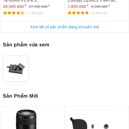
16-50mm F3.5-6.3
Concept O254C2 + BH-36
VR Nhập khẩu
KF09.123
26,500,000
đ
1,850,000
đ
27,500,000
đ
2,590,000
đ
11 đánh giá
12 đánh giá
Xem tất cả sản phẩm đang khuyến mãi
Sản phẩm vừa xem
Sản Phẩm Mới