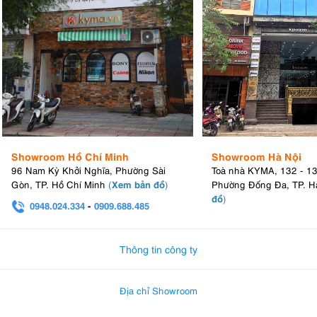
Showroom Hồ Chí Minh
Showroom Hà Nội
96 Nam Kỳ Khởi Nghĩa, Phường Sài
Toà nhà KYMA, 132 - 1
Xem bản đồ
Gòn, TP. Hồ Chí Minh
(
)
Phường Đống Đa, TP. H
đồ
)
0948.024.334
-
0909.688.485
0982.580.303
-
0938
Thông tin công ty
Địa chỉ Showroom