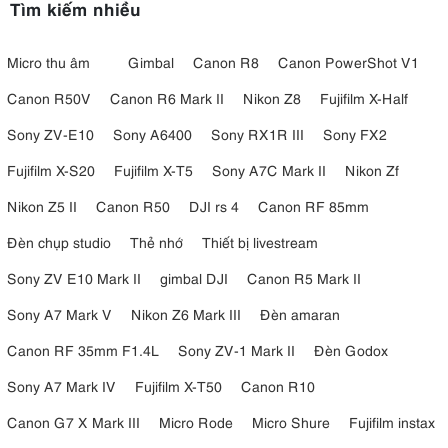
Tìm kiếm nhiều
Micro thu âm
Gimbal
Canon R8
Canon PowerShot V1
Canon R50V
Canon R6 Mark II
Nikon Z8
Fujifilm X-Half
Sony ZV-E10
Sony A6400
Sony RX1R III
Sony FX2
Fujifilm X-S20
Fujifilm X-T5
Sony A7C Mark II
Nikon Zf
Nikon Z5 II
Canon R50
DJI rs 4
Canon RF 85mm
Đèn chụp studio
Thẻ nhớ
Thiết bị livestream
Sony ZV E10 Mark II
gimbal DJI
Canon R5 Mark II
Sony A7 Mark V
Nikon Z6 Mark III
Đèn amaran
Canon RF 35mm F1.4L
Sony ZV-1 Mark II
Đèn Godox
Sony A7 Mark IV
Fujifilm X-T50
Canon R10
Canon G7 X Mark III
Micro Rode
Micro Shure
Fujifilm instax