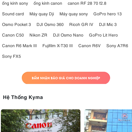
ống kính sony
ống kính canon
canon RF 28 70 f2.8
Sound card
Máy quay Dji
Máy quay sony
GoPro hero 13
Osmo Pocket 3
DJI Osmo 360
Ricoh GR IV
DJI Mic 3
Canon C50
Nikon ZR
DJI Osmo Nano
GoPro Lit Hero
Canon R6 Mark III
Fujifilm X-T30 III
Canon R6V
Sony A7R6
Sony FX5
Hệ Thống Kyma