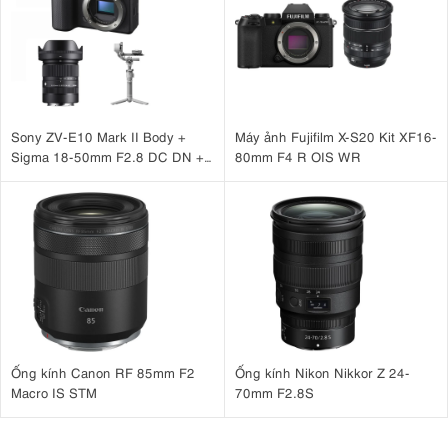
Sony ZV-E10 Mark II Body +
Máy ảnh Fujifilm X-S20 Kit XF16-
Sigma 18-50mm F2.8 DC DN +
80mm F4 R OIS WR
DJI RS 4 Mini
Ống kính Canon RF 85mm F2
Ống kính Nikon Nikkor Z 24-
Macro IS STM
70mm F2.8S