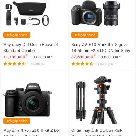
Trả góp online
Trả góp online
Máy quay DJI Osmo Pocket 4
Sony ZV-E10 Mark II + Sigma
Standard Combo
18-50mm F2.8 DC DN for Sony
11,190,000
đ
37,690,000
đ
13,230,000
đ
39,800,000
đ
19 đánh giá
11 đánh giá
Trả góp online
Máy ảnh Nikon Z50 II Kit Z DX
Chân máy ảnh Carbon K&F