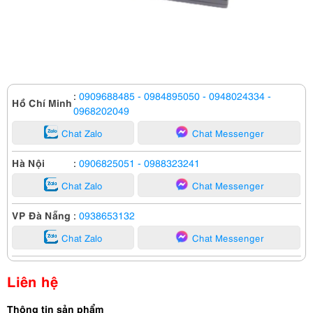
:
0909688485
- 0984895050
- 0948024334
-
Hồ Chí Minh
0968202049
Chat Zalo
Chat Messenger
Hà Nội
:
0906825051
- 0988323241
Chat Zalo
Chat Messenger
VP Đà Nẵng
:
0938653132
Chat Zalo
Chat Messenger
Liên hệ
Thông tin sản phẩm