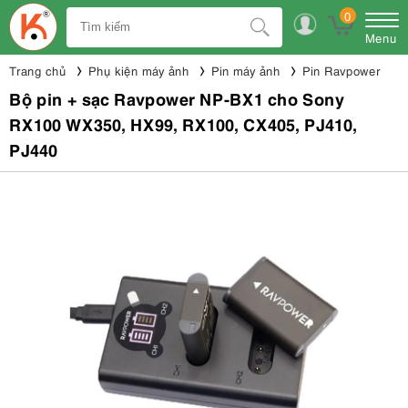
0
Menu
Trang chủ
Phụ kiện máy ảnh
Pin máy ảnh
Pin Ravpower
Bộ pin + sạc Ravpower NP-BX1 cho Sony
RX100 WX350, HX99, RX100, CX405, PJ410,
PJ440