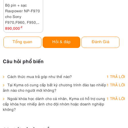
Bộ pin + sạc
Ravpower NP-F970
cho Sony
F970,F960, F950,
F550, F750, FM50,
890,000
đ
FM70, FM90, PAN
VDB1, VDB2, JVC
Tổng quan
Hỏi & đáp
Đánh Giá
V607u, V617u
Câu hỏi phổ biến
Cách thức mua trả góp như thế nào?
1 TRẢ LỜI
Tại Kyma có cung cấp bất kỳ chương trình đào tạo nhiếp
1 TRẢ LỜI
ảnh nào cho người mới không?
Ngoài khóa học dành cho cá nhân, Kyma có hỗ trợ cung
1 TRẢ LỜI
cấp khóa học nhiếp ảnh cho đội nhóm hoặc doanh nghiệp
không?