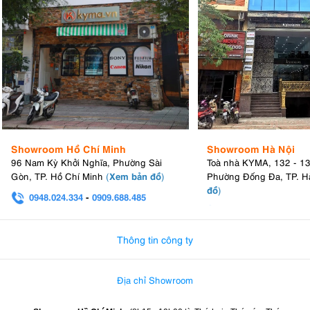
Showroom Hồ Chí Minh
Showroom Hà Nội
96 Nam Kỳ Khởi Nghĩa, Phường Sài
Toà nhà KYMA, 132 - 1
Xem bản đồ
Gòn, TP. Hồ Chí Minh
(
)
Phường Đống Đa, TP. H
đồ
)
0948.024.334
-
0909.688.485
0982.580.303
-
0938
Thông tin công ty
Địa chỉ Showroom