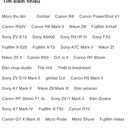
Tìm kiếm nhiều
Micro thu âm
Gimbal
Canon R8
Canon PowerShot V1
Canon R50V
Canon R6 Mark II
Nikon Z8
Fujifilm X-Half
Sony ZV-E10
Sony A6400
Sony RX1R III
Sony FX2
Fujifilm X-S20
Fujifilm X-T5
Sony A7C Mark II
Nikon Zf
Nikon Z5 II
Canon R50
DJI rs 4
Canon RF 85mm
Đèn chụp studio
Thẻ nhớ
Thiết bị livestream
Sony ZV E10 Mark II
gimbal DJI
Canon R5 Mark II
Sony A7 Mark V
Nikon Z6 Mark III
Đèn amaran
Canon RF 35mm F1.4L
Sony ZV-1 Mark II
Đèn Godox
Sony A7 Mark IV
Fujifilm X-T50
Canon R10
Canon G7 X Mark III
Micro Rode
Micro Shure
Fujifilm instax