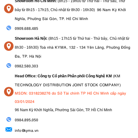
Showroom Hồ Chí Minh:
(8h15 - 19h00 từ
Thứ hai - Thứ sáu, Thứ
96 Nam Kỳ Khởi
bảy từ
8h15 - 17h15,
Chủ nhật từ 8
h30 - 16h30
)
Nghĩa, Phường Sài Gòn, TP. Hồ Chí Minh
0909.688.485
,
Showroom Hà Nội:
(8h15 - 17h15 từ Thứ hai - Thứ bảy
Chủ nhật từ
)
Toà nhà KYMA, 132 - 134 Yên Lãng, Phường Đống
8
h30 - 16h30
Đa, TP. Hà Nội
0982.580.303
(KM
Head Office: Công ty Cổ phần Phân phối Công Nghệ KM
TECHNOLOGY DISTRIBUTION JOINT STOCK COMPANY)
MSDN: 0318238276 do Sở Tài chính TP Hồ Chí Minh cấp ngày
03/01/2024
96 Nam Kỳ Khởi Nghĩa, Phường Sài Gòn, TP. Hồ Chí Minh
09
84.895.050
info@kyma.vn