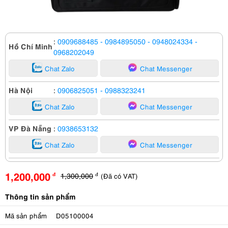
:
0909688485
- 0984895050
- 0948024334
-
Hồ Chí Minh
0968202049
Chat Zalo
Chat Messenger
Hà Nội
:
0906825051
- 0988323241
Chat Zalo
Chat Messenger
VP Đà Nẵng
:
0938653132
Chat Zalo
Chat Messenger
1,200,000
1,300,000
(Đã có VAT)
đ
đ
Thông tin sản phẩm
Mã sản phẩm
D05100004