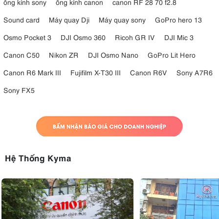
ống kính sony
ống kính canon
canon RF 28 70 f2.8
Sound card
Máy quay Dji
Máy quay sony
GoPro hero 13
Osmo Pocket 3
DJI Osmo 360
Ricoh GR IV
DJI Mic 3
Canon C50
Nikon ZR
DJI Osmo Nano
GoPro Lit Hero
Canon R6 Mark III
Fujifilm X-T30 III
Canon R6V
Sony A7R6
Sony FX5
Hệ Thống Kyma