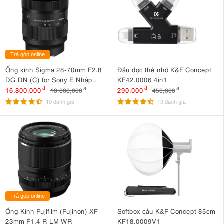
Trả góp online
Ống kính Sigma 28-70mm F2.8
Đầu đọc thẻ nhớ K&F Concept
DG DN (C) for Sony E Nhập
KF42.0006 4in1
khẩu
16,800,000
đ
290,000
đ
18,000,000
đ
450,000
đ
10 đánh giá
13 đánh giá
Trả góp online
Ống Kính Fujifilm (Fujinon) XF
Softbox cầu K&F Concept 85cm
23mm F1.4 R LM WR
KF18.0009V1