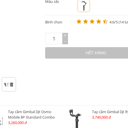
Màu sắc
m
Bình chọn
4.6/5 (14 l
+
-
HẾT HÀNG
Tay cầm Gimbal DJI Osmo
Tay cầm Gimbal DJI R
Mobile 8P Standard Combo
3,740,000
đ
3,260,000
đ