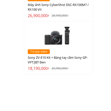
Máy ảnh Sony CyberShot DSC-RX100M7 /
RX100 VII
26,900,000
28,990,000
đ
đ
Trả góp online
Sony ZV-E10 Kit + Báng tay cầm Sony GP-
VPT2BT Đen
18,190,000
20,900,000
đ
đ