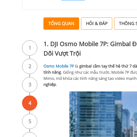
TỔNG QUAN
HỎI & ĐÁP
THÔNG S
1. DJI Osmo Mobile 7P: Gimbal 
1
Dõi Vượt Trội
2
Оѕmо Mobile 7P
là
gimbal cầm tay thế hệ thứ 7 d
tính năng
. Giống như các mẫu trước, Mobile 7P đượ
Mimo, mở khóa các tính năng sáng tạo video mạnh
3
nghiệp
.
4
5