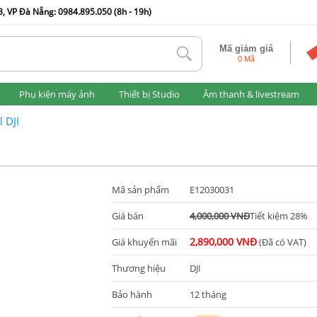
, VP Đà Nẵng: 0984.895.050 (8h - 19h)
Mã giảm giá
tlk
0 Mã
Phụ kiện máy ảnh
Thiết bị Studio
Âm thanh & livestream
 DJI
Mã sản phẩm
E12030031
Giá bán
4,000,000 VNĐ
Tiết kiệm 28%
2,890,000 VNĐ
Giá khuyến mãi
(Đã có VAT)
Thương hiệu
DJI
Bảo hành
12 tháng