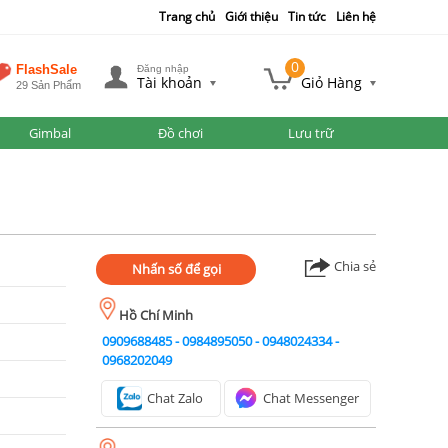
Trang chủ
Giới thiệu
Tin tức
Liên hệ
0
FlashSale
Đăng nhập
Tài khoản
Giỏ Hàng
29 Sản Phẩm
Gimbal
Đồ chơi
Lưu trữ
Chia sẻ
Nhấn số để gọi
Hồ Chí Minh
0909688485
-
0984895050
-
0948024334
-
0968202049
Chat Zalo
Chat Messenger