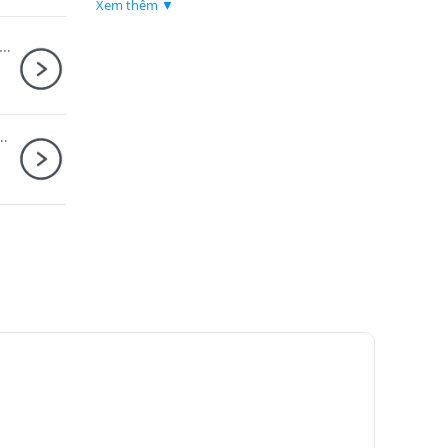
Xem thêm ▼
- Kích thước khi mở ra 288×107×96 mm
- Kích thước khi gấp lại 190×95×46 mm
nh Canon EOS R8 body + RF 24-105mm F4-7.1 IS STM Nhập khẩu
- Trọng lượng 368 gram
r Combo + Thẻ nhớ MicroSDXC Sandisk Extreme Pro 128GB 200MB/90MB/s