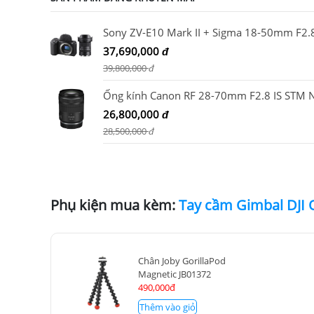
37,690,000
đ
39,800,000
đ
26,800,000
đ
28,500,000
đ
Phụ kiện mua kèm:
Tay cầm Gimbal DJI
Chân Joby GorillaPod
Magnetic JB01372
490,000đ
Thêm vào giỏ