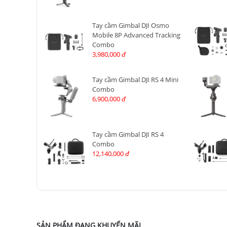
Tay cầm Gimbal DJI Osmo
Mobile 8P Advanced Tracking
Combo
3,980,000
đ
Tay cầm Gimbal DJI RS 4 Mini
Combo
6,900,000
đ
Tay cầm Gimbal DJI RS 4
Combo
12,140,000
đ
SẢN PHẨM ĐANG KHUYẾN MÃI