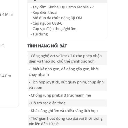
- Tay cầm Gimbal DJI Osmo Mobile 7P
- Kẹp điện thoại
S 4 Mini
- Mô đun đa chức năng DJI OM
- Cáp nguồn USB-C
- Cáp sạc điện thoại/ghi âm
- Túi đựng
S 5
TÍNH NĂNG NỔI BẬT
- Công nghệ ActiveTrack 7.0 cho phép nhận
diện và theo dõi chủ thể chính xác hơn
- Thiết kế nhỏ gọn, dễ dàng gấp gọn, khởi
chạy nhanh
S 4 Pro
- Tích hợp joystick, nút quay phim, chụp ảnh
và zoom
- Chống rung gimbal 3 trục mạnh mẽ
- Hỗ trợ sạc điện thoại
- Khả năng ghi âm và chiếu sáng tích hợp
- Thời gian hoạt động kéo dài với thời lượng
pin lên đến 10 giờ