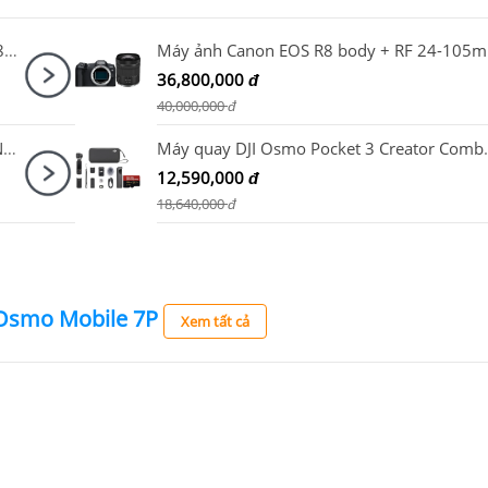
Sony ZV-E10 Mark II + Sigma 18-50mm F2.8 DC DN for Sony
Máy ả
36,800,000
đ
40,000,000
đ
Ống kính Canon RF 28-70mm F2.8 IS STM Nhập khẩu
Máy quay DJI Osmo Pocket 3 Creato
12,590,000
đ
18,640,000
đ
 Osmo Mobile 7P
Xem tất cả