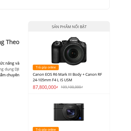
SẢN PHẨM NỔI BẬT
ng Theo
hức năng và
Trả góp online
ng dụng DJI
Canon EOS R6 Mark III Body + Canon RF
phẩm chuyên
24-105mm F4 L IS USM
87,800,000
109,100,000
đ
đ
Trả góp online