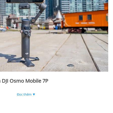
 DJI Osmo Mobile 7P
Đọc thêm ▼
h cho mọi điện thoại thông minh
với mô-đun đa chức năng
thiện tính linh hoạt khi chụp ảnh