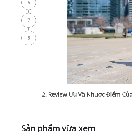
6
7
8
2. Review Ưu Và Nhược Điểm Của
2.1. Ưu điểm:
Mang lại khả năng ổn định hình ảnh điện ản
Cho phép theo dõi mà không cần ứng dụng 
Sản phẩm vừa xem
Chân máy tích hợp và thanh nối dài giúp cải 