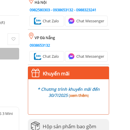
Hà Nội
0982580303
-
0938653132
-
0988323241
Chat Zalo
Chat Messenger
ượt)
VP Đà Nẵng
0938653132
Chat Zalo
Chat Messenger
Khuyến mãi
* Chương trình khuyến mãi đến
30/7/2025
(
xem thêm
)
S 3 Mini
Hộp sản phẩm bao gồm