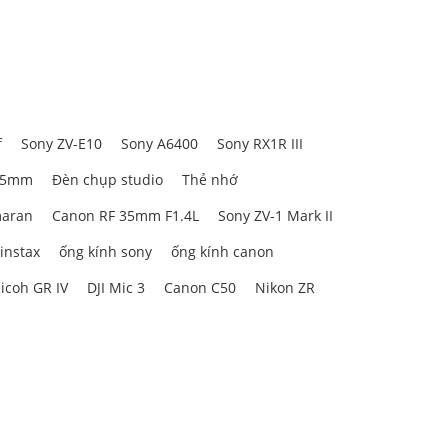
ng minh của
h quay đều
f
Sony ZV-E10
Sony A6400
Sony RX1R III
85mm
Đèn chụp studio
Thẻ nhớ
aran
Canon RF 35mm F1.4L
Sony ZV-1 Mark II
ạo, duy trì
e xử lý các
 instax
ống kính sony
ống kính canon
mục tiêu dự
icoh GR IV
DJI Mic 3
Canon C50
Nikon ZR