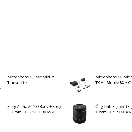
 chuyển
ất giữ
 đóng khung rảnh tay
hone
ụp sáng tạo
chỉnh ngoài ý muốn
tính năng
a DJI Osmo Mobile 7P
Microphone DJI Mic Mini 2S
Microphone DJI Mic M
Transmitter
TX + 1 Mobile RX + C
Case )
Sony Alpha A6400 Body + Sony
Ống kính Fujifilm (Fu
 rộng 67-84mm
E 50mm F1.8 OSS + DJI RS 4
18mm F1.4 R LM WR
Mini