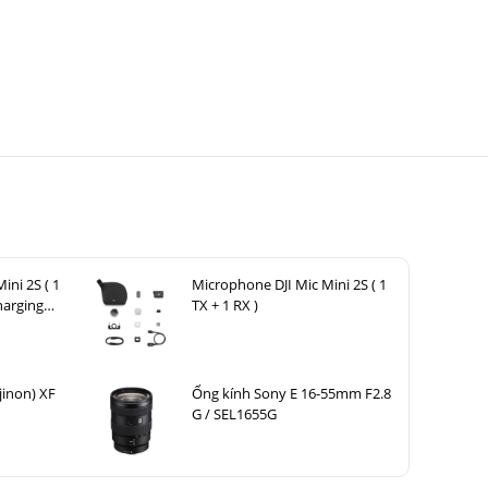
ini 2S ( 1
Microphone DJI Mic Mini 2S ( 1
harging
TX + 1 RX )
jinon) XF
Ống kính Sony E 16-55mm F2.8
G / SEL1655G