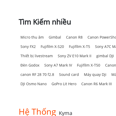
3. DJI Osmo Mobile 6 – Đánh giá 
3.1. Nhỏ gọn và di động
Tìm Kiếm nhiều
DJI Osmo Mobile 6 là một thiết bị chống rung điện 
kế gọn gàng và có thể gập lại
cho phép dễ dàng đón
lo lắng khi phải tháo ốp lưng. Dù bạn đang ghi lạ
Micro thu âm
Gimbal
Canon R8
Canon PowerSho
rung này luôn sẵn sàng để quay phim bất cứ lúc nà
Sony FX2
Fujifilm X-S20
Fujifilm X-T5
Sony A7C Ma
Thiết bị livestream
Sony ZV E10 Mark II
gimbal DJI
Đèn Godox
Sony A7 Mark IV
Fujifilm X-T50
Canon
canon RF 28 70 f2.8
Sound card
Máy quay Dji
Má
DJI Osmo Nano
GoPro Lit Hero
Canon R6 Mark III
Hệ Thống
Kyma