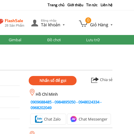
Trang chủ
Giới thiệu
Tin tức
Liên hệ
0
FlashSale
Đăng nhập
Tài khoản
Giỏ Hàng
28 Sản Phẩm
Gimbal
Đồ chơi
Lưu trữ
Chia sẻ
Nhấn số để gọi
Hồ Chí Minh
0909688485
-
0984895050
-
0948024334
-
0968202049
Chat Zalo
Chat Messenger