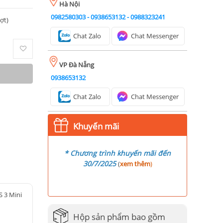
Hà Nội
0982580303
-
0938653132
-
0988323241
ượt)
Chat Zalo
Chat Messenger
VP Đà Nẵng
0938653132
Chat Zalo
Chat Messenger
Khuyến mãi
* Chương trình khuyến mãi đến
30/7/2025
(
xem thêm
)
S 3 Mini
Hộp sản phẩm bao gồm