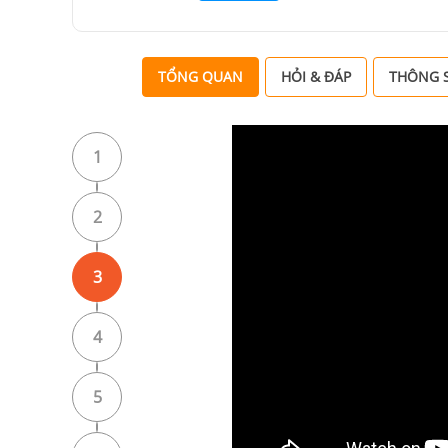
TỔNG QUAN
HỎI & ĐÁP
THÔNG S
1
2
3
4
5