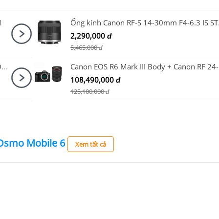
M
Ống kín
2,290,000
đ
5,465,000
đ
Ống kính Sony FE 200-600mm F5.6-6.3 G OSS / SEL200600G
Cano
108,490,000
đ
125,100,000
đ
 Osmo Mobile 6
Xem tất cả