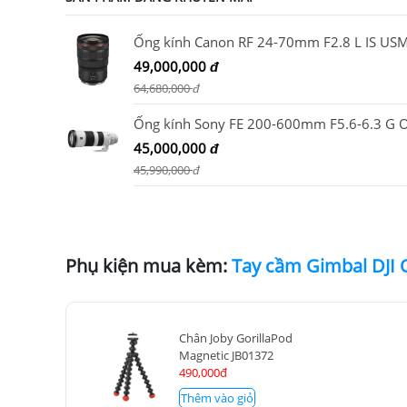
Ống kính Canon RF 24-70mm F2.8 L IS US
49,000,000
đ
64,680,000
đ
45,000,000
đ
45,990,000
đ
Phụ kiện mua kèm:
Tay cầm Gimbal DJI
Chân Joby GorillaPod
Magnetic JB01372
490,000đ
Thêm vào giỏ