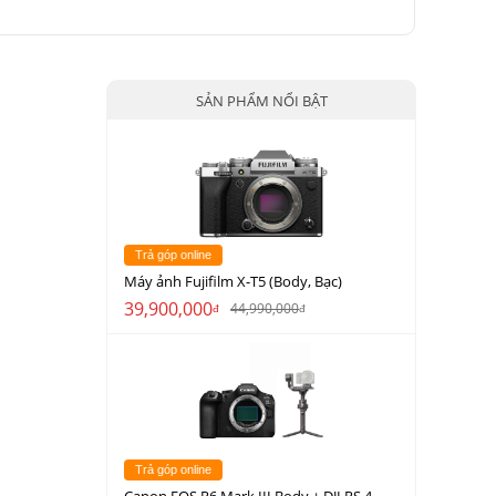
SẢN PHẨM NỔI BẬT
Trả góp online
Máy ảnh Fujifilm X-T5 (Body, Bạc)
39,900,000
44,990,000
đ
đ
Trả góp online
Canon EOS R6 Mark III Body + DJI RS 4