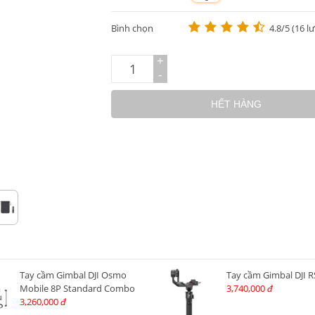
m
Bình chọn
4.8/5 (16 l
+
-
HẾT HÀNG
Tay cầm Gimbal DJI Osmo
Tay cầm Gimbal DJI R
Mobile 8P Standard Combo
3,740,000
đ
3,260,000
đ