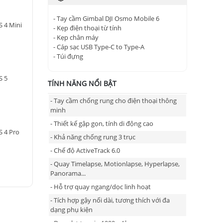
- Tay cầm Gimbal DJI Osmo Mobile 6
S 4 Mini
- Kẹp điện thoại từ tính
- Kẹp chân máy
- Cáp sạc USB Type-C to Type-A
- Túi đựng
S 5
TÍNH NĂNG NỔI BẬT
- Tay cầm chống rung cho điện thoại thông
minh
- Thiết kế gập gọn, tính di động cao
S 4 Pro
- Khả năng chống rung 3 trục
- Chế độ ActiveTrack 6.0
- Quay Timelapse, Motionlapse, Hyperlapse,
Panorama...
- Hỗ trợ quay ngang/dọc linh hoạt
- Tích hợp gậy nối dài, tương thích với đa
dạng phụ kiện
- Dung lượng pin 1000mAh