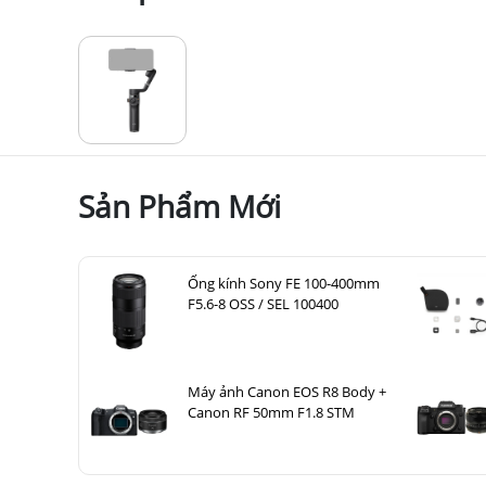
2. Các tính năng chính của DJI O
Sản Phẩm Mới
Gimbal thông minh cho điện thoại thông mi
Kẹp điện thoại từ tính tháo lắp nhanh
Tự động bật nguồn khi mở ra
Ống kính Sony FE 100-400mm
Thanh nối dài tích hợp giúp chụp được nhiề
F5.6-8 OSS / SEL 100400
Hệ thống ổn định 3 trục chụp những bức ả
Chỉ báo trạng thái hệ thống và mức pin
Bốn chế độ quay phim thích ứng với mọi tìn
Bánh xe bên hông điều khiển dễ dàng khả nă
Máy ảnh Canon EOS R8 Body +
Chuyển đổi nhanh từ chế độ ngang sang chế
Canon RF 50mm F1.8 STM
DJI Mimo mở khóa ActiveTrack 5.0 và các ch
Tay cầm thoải mái, chống trượt với chất liệu