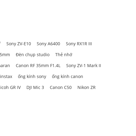
 trội.
Thiết
g còn phải
ết bị chống
f
Sony ZV-E10
Sony A6400
Sony RX1R III
85mm
Đèn chụp studio
Thẻ nhớ
aran
Canon RF 35mm F1.4L
Sony ZV-1 Mark II
 instax
ống kính sony
ống kính canon
icoh GR IV
DJI Mic 3
Canon C50
Nikon ZR