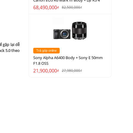
68,490,000
82,500,000
đ
đ
 gập lại dễ
ck 5.0
theo
Trả góp online
Sony Alpha A6400 Body + Sony E 50mm
F1.8 OSS
21,900,000
27,980,000
đ
đ