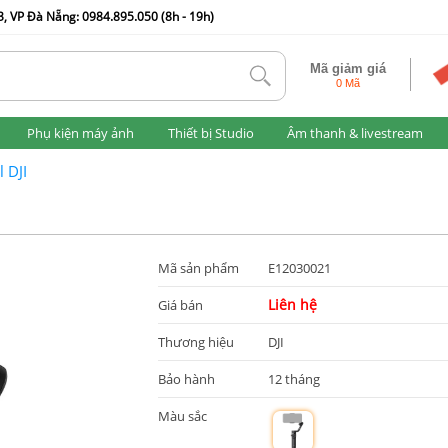
, VP Đà Nẵng: 0984.895.050 (8h - 19h)
Mã giảm giá
tlk
0 Mã
Phụ kiện máy ảnh
Thiết bị Studio
Âm thanh & livestream
 DJI
Mã sản phẩm
E12030021
Liên hệ
Giá bán
Thương hiệu
DJI
Bảo hành
12 tháng
Màu sắc