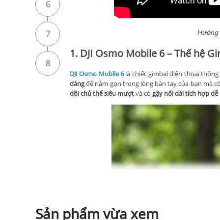
6
7
Hướng 
1. DJI Osmo Mobile 6 – Thế hệ G
8
DJI Osmo Mobile 6
là chiếc gimbal điện thoại thôn
dàng
để nằm gọn trong lòng bàn tay của bạn mà c
dõi chủ thể siêu mượt
và có
gậy nối dài tích hợp d
Sản phẩm vừa xem