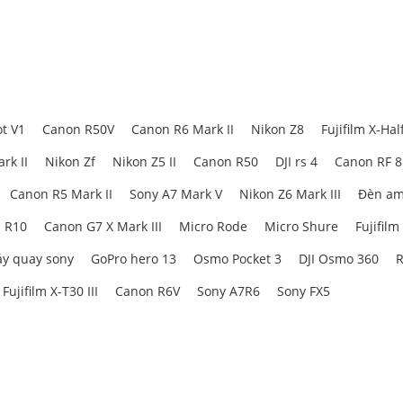
toàn diện
thoại thông minh nhỏ gọn và di động, sở hữu những tính năng sáng tạo vượt
g gói, cùng với
kẹp điện thoại từ tính tháo lắp nhanh chóng
giúp bạn khôn
i những khoảnh khắc hành động hay thực hiện một cuộc gọi quan trọng, thi
t V1
Canon R50V
Canon R6 Mark II
Nikon Z8
Fujifilm X-Hal
o.
rk II
Nikon Zf
Nikon Z5 II
Canon R50
DJI rs 4
Canon RF 
Canon R5 Mark II
Sony A7 Mark V
Nikon Z6 Mark III
Đèn am
 R10
Canon G7 X Mark III
Micro Rode
Micro Shure
Fujifilm
y quay sony
GoPro hero 13
Osmo Pocket 3
DJI Osmo 360
R
Fujifilm X-T30 III
Canon R6V
Sony A7R6
Sony FX5