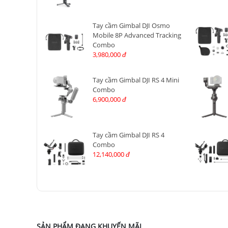
Tay cầm Gimbal DJI Osmo
Mobile 8P Advanced Tracking
Combo
3,980,000
đ
Tay cầm Gimbal DJI RS 4 Mini
Combo
6,900,000
đ
Tay cầm Gimbal DJI RS 4
Combo
12,140,000
đ
SẢN PHẨM ĐANG KHUYẾN MÃI