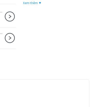
Xem thêm ▼
h Canon RF-S 14-30mm F4-6.3 IS STM PZ
n EOS R6 Mark III Body + Canon RF 24-70mm F2.8 L IS USM