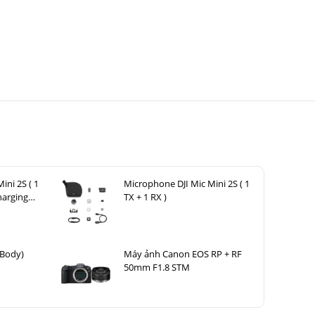
ini 2S ( 1
Microphone DJI Mic Mini 2S ( 1
harging
TX + 1 RX )
(Body)
Máy ảnh Canon EOS RP + RF
50mm F1.8 STM