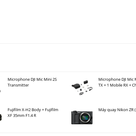
smo Mobile 6
nh
Microphone DJI Mic Mini 2S
Microphone DJI Mic M
u góc độc đáo hơn
Transmitter
TX + 1 Mobile RX + C
nh mượt mà, chuyển động
Case )
h huống
ng thu phóng và lấy nét
Fujifilm X-H2 Body + Fujifilm
Máy quay Nikon ZR 
 độ dọc
XF 35mm F1.4 R
ức năng thông minh khác
 chống bẩn