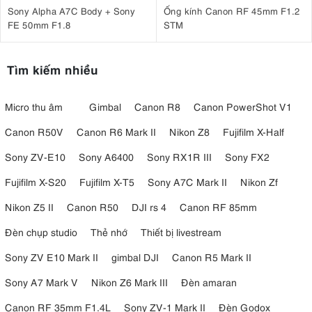
Sony Alpha A7C Body + Sony
Ống kính Canon RF 45mm F1.2
FE 50mm F1.8
STM
Tìm kiếm nhiều
Micro thu âm
Gimbal
Canon R8
Canon PowerShot V1
Canon R50V
Canon R6 Mark II
Nikon Z8
Fujifilm X-Half
Sony ZV-E10
Sony A6400
Sony RX1R III
Sony FX2
Fujifilm X-S20
Fujifilm X-T5
Sony A7C Mark II
Nikon Zf
Nikon Z5 II
Canon R50
DJI rs 4
Canon RF 85mm
Đèn chụp studio
Thẻ nhớ
Thiết bị livestream
Sony ZV E10 Mark II
gimbal DJI
Canon R5 Mark II
Sony A7 Mark V
Nikon Z6 Mark III
Đèn amaran
Canon RF 35mm F1.4L
Sony ZV-1 Mark II
Đèn Godox