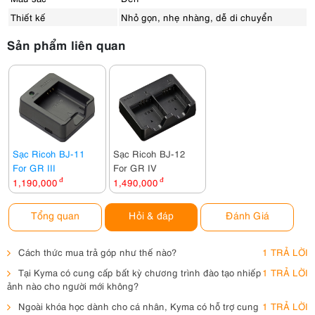
Thiết kế
Nhỏ gọn, nhẹ nhàng, dễ di chuyển
Sản phẩm liên quan
Sạc Ricoh BJ-11
Sạc Ricoh BJ-12
For GR III
For GR IV
1,190,000
đ
1,490,000
đ
Tổng quan
Hỏi & đáp
Đánh Giá
Cách thức mua trả góp như thế nào?
1 TRẢ LỜI
Tại Kyma có cung cấp bất kỳ chương trình đào tạo nhiếp
1 TRẢ LỜI
ảnh nào cho người mới không?
Ngoài khóa học dành cho cá nhân, Kyma có hỗ trợ cung
1 TRẢ LỜI