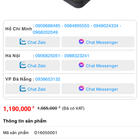
:
0909688485
- 0984895050
- 0948024334
-
Hồ Chí Minh
0968202049
Chat Zalo
Chat Messenger
Hà Nội
:
0906825051
- 0988323241
Chat Zalo
Chat Messenger
VP Đà Nẵng
:
0938653132
Chat Zalo
Chat Messenger
1,190,000
1,565,000
(Đã có VAT)
đ
đ
Thông tin sản phẩm
Mã sản phẩm
D16050001