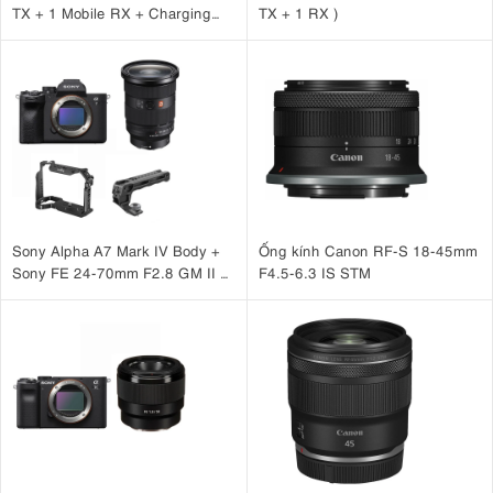
TX + 1 Mobile RX + Charging
TX + 1 RX )
Case )
Sony Alpha A7 Mark IV Body +
Ống kính Canon RF-S 18-45mm
Sony FE 24-70mm F2.8 GM II +
F4.5-6.3 IS STM
SmallRig Cage 3667B +
SmallRig ARRI Locating Top
Handle 3765