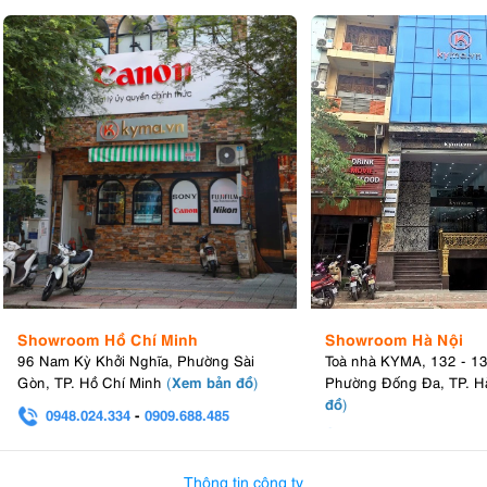
Showroom Hồ Chí Minh
Showroom Hà Nội
96 Nam Kỳ Khởi Nghĩa, Phường Sài
Toà nhà KYMA, 132 - 1
Xem bản đồ
Gòn, TP. Hồ Chí Minh
(
)
Phường Đống Đa, TP. H
đồ
)
0948.024.334
-
0909.688.485
0982.580.303
-
0938
Thông tin công ty