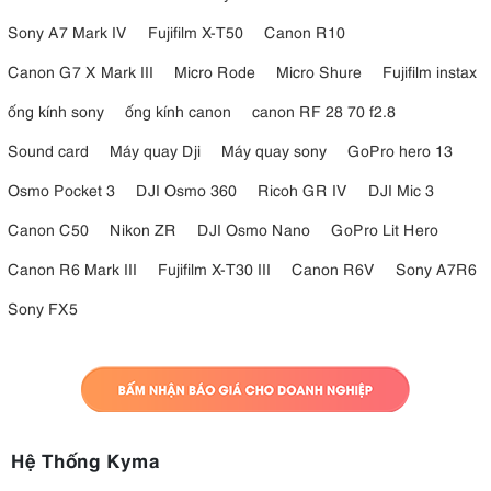
Sony A7 Mark IV
Fujifilm X-T50
Canon R10
Canon G7 X Mark III
Micro Rode
Micro Shure
Fujifilm instax
ống kính sony
ống kính canon
canon RF 28 70 f2.8
Sound card
Máy quay Dji
Máy quay sony
GoPro hero 13
Osmo Pocket 3
DJI Osmo 360
Ricoh GR IV
DJI Mic 3
Canon C50
Nikon ZR
DJI Osmo Nano
GoPro Lit Hero
Canon R6 Mark III
Fujifilm X-T30 III
Canon R6V
Sony A7R6
Sony FX5
Hệ Thống Kyma