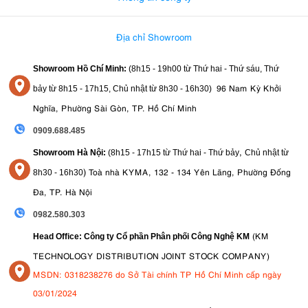
Địa chỉ Showroom
Showroom Hồ Chí Minh:
(8h15 - 19h00 từ
Thứ hai - Thứ sáu, Thứ
96 Nam Kỳ Khởi
bảy từ
8h15 - 17h15,
Chủ nhật từ 8
h30 - 16h30
)
Nghĩa, Phường Sài Gòn, TP. Hồ Chí Minh
0909.688.485
,
Showroom Hà Nội:
(8h15 - 17h15 từ Thứ hai - Thứ bảy
Chủ nhật từ
)
Toà nhà KYMA, 132 - 134 Yên Lãng, Phường Đống
8
h30 - 16h30
Đa, TP. Hà Nội
0982.580.303
(KM
Head Office: Công ty Cổ phần Phân phối Công Nghệ KM
TECHNOLOGY DISTRIBUTION JOINT STOCK COMPANY)
MSDN: 0318238276 do Sở Tài chính TP Hồ Chí Minh cấp ngày
03/01/2024