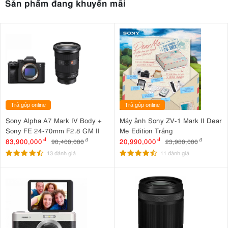
Sản phẩm đang khuyến mãi
Trả góp online
Trả góp online
Sony Alpha A7 Mark IV Body +
Máy ảnh Sony ZV-1 Mark II Dear
Sony FE 24-70mm F2.8 GM II
Me Edition Trắng
83,900,000
đ
20,990,000
đ
90,400,000
đ
23,980,000
đ
13 đánh giá
11 đánh giá