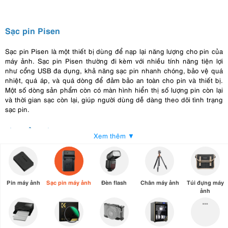
Sạc pin Pisen
Sạc pin Pisen là một thiết bị dùng để nạp lại năng lượng cho pin của
máy ảnh. Sạc pin Pisen thường đi kèm với nhiều tính năng tiện lợi
như cổng USB đa dụng, khả năng sạc pin nhanh chóng, bảo vệ quá
nhiệt, quá áp, và quá dòng để đảm bảo an toàn cho pin và thiết bị.
Một số dòng sản phẩm còn có màn hình hiển thị số lượng pin còn lại
và thời gian sạc còn lại, giúp người dùng dễ dàng theo dõi tình trạng
sạc pin.
Ưu điểm của sạc pin Pisen
Xem thêm ▼
Hiệu suất cao
: Sạc pin Pisen thường có hiệu suất sạc nhanh và hiệu
quả, giúp bạn
sạc pin
nhanh chóng và tiết kiệm thời gian.
Đa dạng về kết nối:
Sạc pin Pisen có nhiều loại kết nối, bao gồm cả
Pin máy ảnh
Sạc pin máy ảnh
Đèn flash
Chân máy ảnh
Túi đựng máy
USB, USB-C, và cổng sạc AC. Giúp bạn có thể sạc pin máy ảnh từ
ảnh
nhiều nguồn khác nhau, bất kể bạn đang ở đâu.
Tương thích đa dạng
: Sạc pin Pisen thường được thiết kế để tương
thích với nhiều loại pin máy ảnh khác nhau. Điều này rất tiện lợi, vì