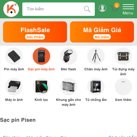
0
Menu
FlashSale
Mã Giảm Giá
Sản Phẩm
Mã Giảm
Pin máy ảnh
Sạc pin máy ảnh
Đèn flash
Chân máy ảnh
Túi đựng máy
ảnh
Máy in ảnh
Kính lọc
Khung gắn cho
Tủ chống ẩm
Xem thêm
máy ảnh
Sạc pin Pisen