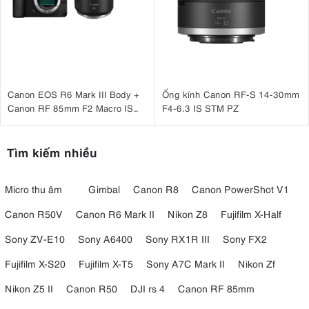
Canon EOS R6 Mark III Body +
Ống kính Canon RF-S 14-30mm
Canon RF 85mm F2 Macro IS
F4-6.3 IS STM PZ
STM
Tìm kiếm nhiều
Micro thu âm
Gimbal
Canon R8
Canon PowerShot V1
Canon R50V
Canon R6 Mark II
Nikon Z8
Fujifilm X-Half
Sony ZV-E10
Sony A6400
Sony RX1R III
Sony FX2
Fujifilm X-S20
Fujifilm X-T5
Sony A7C Mark II
Nikon Zf
Nikon Z5 II
Canon R50
DJI rs 4
Canon RF 85mm