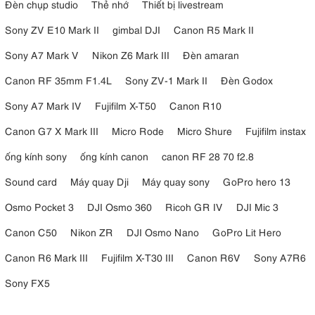
Đèn chụp studio
Thẻ nhớ
Thiết bị livestream
Sony ZV E10 Mark II
gimbal DJI
Canon R5 Mark II
Sony A7 Mark V
Nikon Z6 Mark III
Đèn amaran
Canon RF 35mm F1.4L
Sony ZV-1 Mark II
Đèn Godox
Sony A7 Mark IV
Fujifilm X-T50
Canon R10
Canon G7 X Mark III
Micro Rode
Micro Shure
Fujifilm instax
ống kính sony
ống kính canon
canon RF 28 70 f2.8
Sound card
Máy quay Dji
Máy quay sony
GoPro hero 13
Osmo Pocket 3
DJI Osmo 360
Ricoh GR IV
DJI Mic 3
Canon C50
Nikon ZR
DJI Osmo Nano
GoPro Lit Hero
Canon R6 Mark III
Fujifilm X-T30 III
Canon R6V
Sony A7R6
Sony FX5