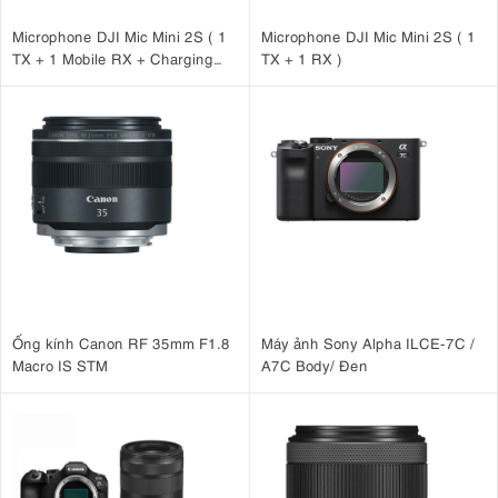
Microphone DJI Mic Mini 2S ( 1
Microphone DJI Mic Mini 2S ( 1
TX + 1 Mobile RX + Charging
TX + 1 RX )
Case )
Ống kính Canon RF 35mm F1.8
Máy ảnh Sony Alpha ILCE-7C /
Macro IS STM
A7C Body/ Đen