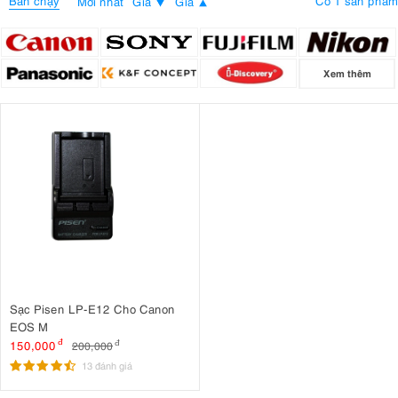
Bán chạy
Có 1 sản phẩm
Mới nhất
Giá
Giá
Xem thêm
Sạc Pisen LP-E12 Cho Canon
EOS M
150,000
đ
200,000
đ
13 đánh giá