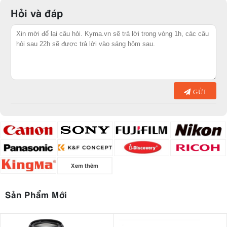
lượng, được thiết kế đặc biệt cho các dòng máy ảnh phổ biến như
Hỏi và đáp
Canon, Nikon, Sony và nhiều hãng khác.
GỬI
Xem thêm
Sản Phẩm Mới