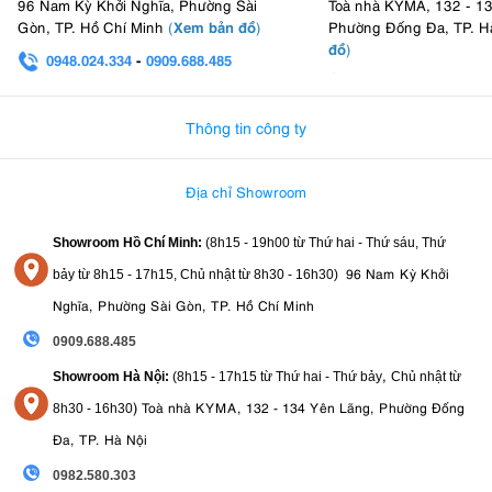
96 Nam Kỳ Khởi Nghĩa, Phường Sài
Toà nhà KYMA, 132 - 1
Xem bản đồ
Gòn, TP. Hồ Chí Minh
(
)
Phường Đống Đa, TP. H
đồ
)
0948.024.334
-
0909.688.485
0982.580.303
-
0938
Thông tin công ty
Địa chỉ Showroom
Showroom Hồ Chí Minh:
(8h15 - 19h00 từ
Thứ hai - Thứ sáu, Thứ
96 Nam Kỳ Khởi
bảy từ
8h15 - 17h15,
Chủ nhật từ 8
h30 - 16h30
)
Nghĩa, Phường Sài Gòn, TP. Hồ Chí Minh
0909.688.485
,
Showroom Hà Nội:
(8h15 - 17h15 từ Thứ hai - Thứ bảy
Chủ nhật từ
)
Toà nhà KYMA, 132 - 134 Yên Lãng, Phường Đống
8
h30 - 16h30
Đa, TP. Hà Nội
0982.580.303