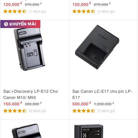
120,000
đ
120,000
đ
270,000
đ
270,000
đ
11 đánh giá
13 đánh giá
Sạc i-Discovery LP-E12 Cho
Sạc Canon LC-E17 cho pin LP-
Canon M10/ M50
E17
150,000
đ
500,000
đ
280,000
đ
1,200,000
đ
16 đánh giá
17 đánh giá