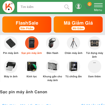
0
Menu
FlashSale
Mã Giảm Giá
Sản Phẩm
Mã Giảm
Pin máy ảnh
Sạc pin máy ảnh
Đèn flash
Chân máy ảnh
Túi đựng máy
ảnh
Máy in ảnh
Kính lọc
Khung gắn cho
Tủ chống ẩm
Xem thêm
máy ảnh
Sạc pin máy ảnh Canon