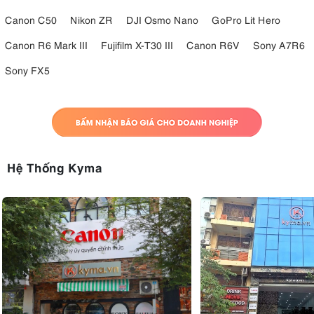
Canon C50
Nikon ZR
DJI Osmo Nano
GoPro Lit Hero
Canon R6 Mark III
Fujifilm X-T30 III
Canon R6V
Sony A7R6
Sony FX5
Hệ Thống Kyma