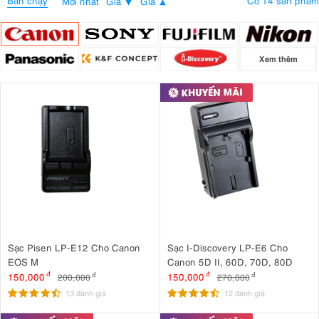
Bán chạy
Có 14 sản phẩm
Mới nhất
Giá
Giá
Xem thêm
Sạc Pisen LP-E12 Cho Canon
Sạc I-Discovery LP-E6 Cho
EOS M
Canon 5D II, 60D, 70D, 80D
150,000
đ
150,000
đ
200,000
đ
270,000
đ
13 đánh giá
12 đánh giá