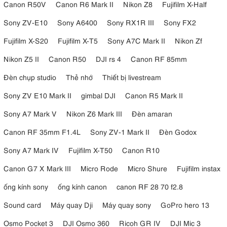
Canon R50V
Canon R6 Mark II
Nikon Z8
Fujifilm X-Half
Sony ZV-E10
Sony A6400
Sony RX1R III
Sony FX2
Fujifilm X-S20
Fujifilm X-T5
Sony A7C Mark II
Nikon Zf
Nikon Z5 II
Canon R50
DJI rs 4
Canon RF 85mm
Đèn chụp studio
Thẻ nhớ
Thiết bị livestream
Sony ZV E10 Mark II
gimbal DJI
Canon R5 Mark II
Sony A7 Mark V
Nikon Z6 Mark III
Đèn amaran
Canon RF 35mm F1.4L
Sony ZV-1 Mark II
Đèn Godox
Sony A7 Mark IV
Fujifilm X-T50
Canon R10
Canon G7 X Mark III
Micro Rode
Micro Shure
Fujifilm instax
ống kính sony
ống kính canon
canon RF 28 70 f2.8
Sound card
Máy quay Dji
Máy quay sony
GoPro hero 13
Osmo Pocket 3
DJI Osmo 360
Ricoh GR IV
DJI Mic 3