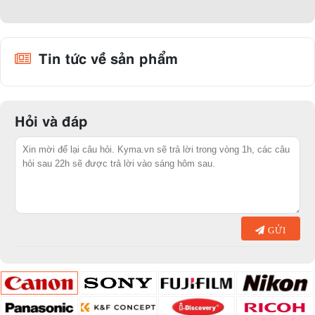
quanh và lưu giữ những hình ảnh đẹp đẽ mà bạn không bao giờ
muốn quên. Đừng để thiếu pin trở thành trở ngại cho sự sáng tạo của
bạn - hãy đảm bảo bạn luôn sẵn sàng với sạc pin máy ảnh Canon
đáng tin cậy. Sạc pin máy ảnh Canon tại Kyma.vn được chọn lọc một
Tin tức về sản phẩm
cách kỹ lưỡng, đảm bảo rằng bạn sẽ nhận được sản phẩm chất lượng
và tương thích hoàn hảo với máy ảnh của mình.
Hỏi và đáp
GỬI