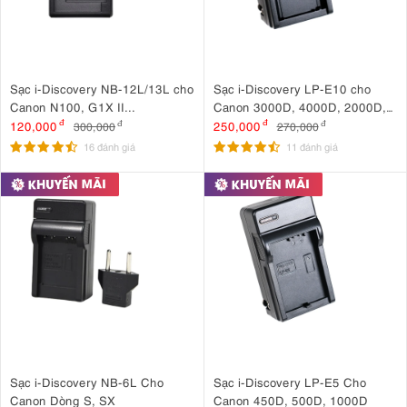
Sạc i-Discovery NB-12L/13L cho
Sạc i-Discovery LP-E10 cho
Canon N100, G1X II...
Canon 3000D, 4000D, 2000D,
1200D, 1300D, 1500D...
120,000
đ
250,000
đ
300,000
đ
270,000
đ
16 đánh giá
11 đánh giá
Sạc i-Discovery NB-6L Cho
Sạc i-Discovery LP-E5 Cho
Canon Dòng S, SX
Canon 450D, 500D, 1000D