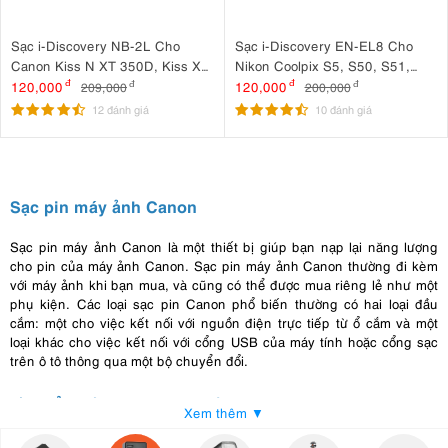
Sạc i-Discovery NB-2L Cho
Sạc i-Discovery EN-EL8 Cho
Canon Kiss N XT 350D, Kiss X
Nikon Coolpix S5, S50, S51,
XTi 400D, S30
S51C, S52, S52C, S6, S7C, S9
120,000
đ
120,000
đ
209,000
đ
200,000
đ
12 đánh giá
10 đánh giá
Sạc pin máy ảnh Canon
Sạc pin máy ảnh Canon là một thiết bị giúp bạn nạp lại năng lượng
cho pin của máy ảnh Canon. Sạc pin máy ảnh Canon thường đi kèm
với máy ảnh khi bạn mua, và cũng có thể được mua riêng lẻ như một
phụ kiện. Các loại sạc pin Canon phổ biến thường có hai loại đầu
cắm: một cho việc kết nối với nguồn điện trực tiếp từ ổ cắm và một
loại khác cho việc kết nối với cổng USB của máy tính hoặc cổng sạc
trên ô tô thông qua một bộ chuyển đổi.
Ưu điểm của sạc pin máy ảnh Canon
Xem thêm ▼
Tương thích đa dạng
: Sạc pin Canon thường được thiết kế để tương