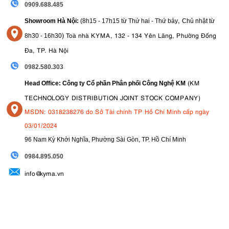
0909.688.485
,
Showroom Hà Nội:
(8h15 - 17h15 từ Thứ hai - Thứ bảy
Chủ nhật từ
)
Toà nhà KYMA, 132 - 134 Yên Lãng, Phường Đống
8
h30 - 16h30
Đa, TP. Hà Nội
0982.580.303
(KM
Head Office: Công ty Cổ phần Phân phối Công Nghệ KM
TECHNOLOGY DISTRIBUTION JOINT STOCK COMPANY)
MSDN: 0318238276 do Sở Tài chính TP Hồ Chí Minh cấp ngày
03/01/2024
96 Nam Kỳ Khởi Nghĩa, Phường Sài Gòn, TP. Hồ Chí Minh
09
84.895.050
info@kyma.vn