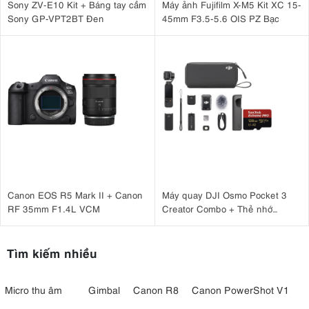
Sony ZV-E10 Kit + Báng tay cầm
Máy ảnh Fujifilm X-M5 Kit XC 15-
Sony GP-VPT2BT Đen
45mm F3.5-5.6 OIS PZ Bạc
Canon EOS R5 Mark II + Canon
Máy quay DJI Osmo Pocket 3
RF 35mm F1.4L VCM
Creator Combo + Thẻ nhớ
MicroSDXC Sandisk Extreme
Pro 128GB 200MB/90MB/s
Tìm kiếm nhiều
Micro thu âm
Gimbal
Canon R8
Canon PowerShot V1