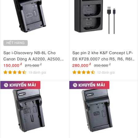
HẾT HÀNG
Sạc i-Discovery NB-8L Cho
Sạc pin 2 khe K&F Concept LP-
Canon Dòng A A2200, A2500,
E6 KF28.0007 cho R5, R6, R6II,
A3300
R7
150,000
đ
280,000
đ
275,000
đ
350,000
đ
19 đánh giá
12 đánh giá