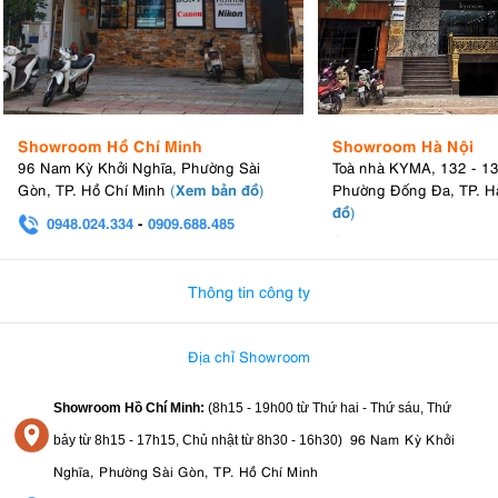
Showroom Hồ Chí Minh
Showroom Hà Nội
96 Nam Kỳ Khởi Nghĩa, Phường Sài
Toà nhà KYMA, 132 - 1
Xem bản đồ
Gòn, TP. Hồ Chí Minh
(
)
Phường Đống Đa, TP. H
đồ
)
0948.024.334
-
0909.688.485
0982.580.303
-
0938
Thông tin công ty
Địa chỉ Showroom
Showroom Hồ Chí Minh:
(8h15 - 19h00 từ
Thứ hai - Thứ sáu, Thứ
96 Nam Kỳ Khởi
bảy từ
8h15 - 17h15,
Chủ nhật từ 8
h30 - 16h30
)
Nghĩa, Phường Sài Gòn, TP. Hồ Chí Minh