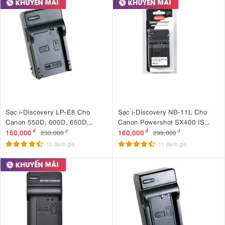
Sạc i-Discovery LP-E8 Cho
Sạc i-Discovery NB-11L Cho
Canon 550D, 600D, 650D,
Canon Powershot SX400 IS,
700D
IXUS 190, IXUS 185
150,000
đ
160,000
đ
230,000
đ
299,000
đ
13 đánh giá
11 đánh giá