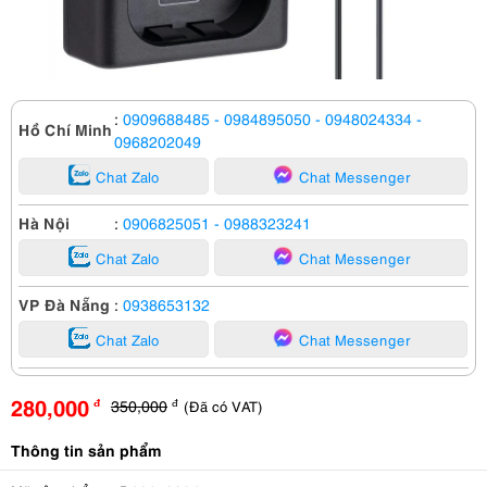
:
0909688485
- 0984895050
- 0948024334
-
Hồ Chí Minh
0968202049
Chat Zalo
Chat Messenger
Hà Nội
:
0906825051
- 0988323241
Chat Zalo
Chat Messenger
VP Đà Nẵng
:
0938653132
Chat Zalo
Chat Messenger
280,000
350,000
(Đã có VAT)
đ
đ
Thông tin sản phẩm