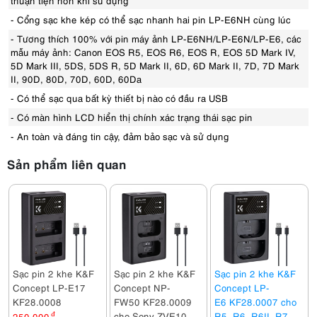
thuận tiện hơn khi sử dụng
- Cổng sạc khe kép có thể sạc nhanh hai pin LP-E6NH cùng lúc
- Tương thích 100% với pin máy ảnh LP-E6NH/LP-E6N/LP-E6, các
mẫu máy ảnh: Canon EOS R5, EOS R6, EOS R, EOS 5D Mark IV,
5D Mark III, 5DS, 5DS R, 5D Mark II, 6D, 6D Mark II, 7D, 7D Mark
II, 90D, 80D, 70D, 60D, 60Da
- Có thể sạc qua bất kỳ thiết bị nào có đầu ra USB
- Có màn hình LCD hiển thị chính xác trạng thái sạc pin
- An toàn và đáng tin cậy, đảm bảo sạc và sử dụng
Sản phẩm liên quan
Sạc pin 2 khe K&F
Sạc pin 2 khe K&F
Sạc pin 2 khe K&F
Concept LP-E17
Concept NP-
Concept LP-
KF28.0008
FW50 KF28.0009
E6 KF28.0007 cho
cho Sony ZVE10,
R5, R6, R6II, R7
250,000
đ