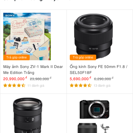
Trả góp online
Trả góp online
Máy ảnh Sony ZV-1 Mark II Dear
Ống kính Sony FE 50mm F1.8 /
Me Edition Trắng
SEL50F18F
20,990,000
đ
5,690,000
đ
23,980,000
đ
6,290,000
đ
11 đánh giá
13 đánh giá