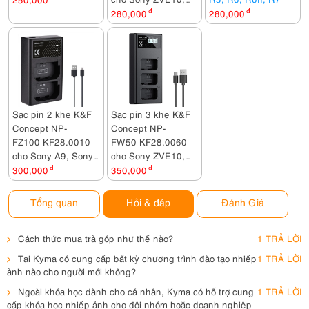
A6400, NEX 3, NEX
280,000
đ
280,000
đ
5, NEX 6, NEX 7,
A6000, A5000,
A6300, A6500, A7
Sạc pin 2 khe K&F
Sạc pin 3 khe K&F
Concept NP-
Concept NP-
FZ100 KF28.0010
FW50 KF28.0060
cho Sony A9, Sony
cho Sony ZVE10,
A7 MIII, A7RIII,
A6400, NEX 3, NEX
300,000
đ
350,000
đ
A7M3, A7CII, A7CR
5, NEX 6, NEX 7,
A6000, A5000,
Tổng quan
Hỏi & đáp
Đánh Giá
A6300, A6500, A7
Cách thức mua trả góp như thế nào?
1 TRẢ LỜI
Tại Kyma có cung cấp bất kỳ chương trình đào tạo nhiếp
1 TRẢ LỜI
ảnh nào cho người mới không?
Ngoài khóa học dành cho cá nhân, Kyma có hỗ trợ cung
1 TRẢ LỜI
cấp khóa học nhiếp ảnh cho đội nhóm hoặc doanh nghiệp