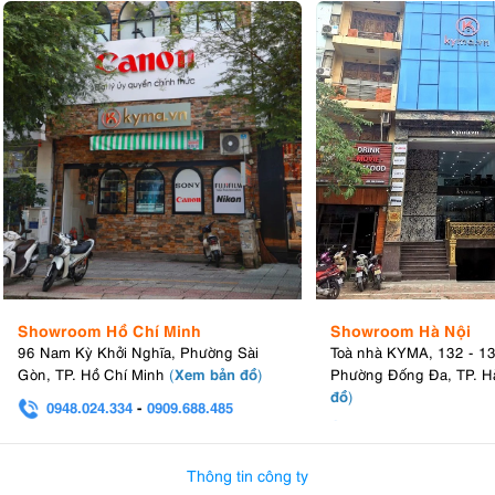
Showroom Hồ Chí Minh
Showroom Hà Nội
96 Nam Kỳ Khởi Nghĩa, Phường Sài
Toà nhà KYMA, 132 - 1
Xem bản đồ
Gòn, TP. Hồ Chí Minh
(
)
Phường Đống Đa, TP. H
đồ
)
0948.024.334
-
0909.688.485
0982.580.303
-
0938
Thông tin công ty