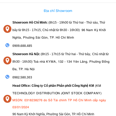
Địa chỉ Showroom
Showroom Hồ Chí Minh:
(8h15 - 19h00 từ
Thứ hai - Thứ sáu, Thứ
96 Nam Kỳ Khởi
bảy từ
8h15 - 17h15,
Chủ nhật từ 8
h30 - 16h30
)
Nghĩa, Phường Sài Gòn, TP. Hồ Chí Minh
0909.688.485
,
Showroom Hà Nội:
(8h15 - 17h15 từ Thứ hai - Thứ bảy
Chủ nhật từ
)
Toà nhà KYMA, 132 - 134 Yên Lãng, Phường Đống
8
h30 - 16h30
Đa, TP. Hà Nội
0982.580.303
(KM
Head Office: Công ty Cổ phần Phân phối Công Nghệ KM
TECHNOLOGY DISTRIBUTION JOINT STOCK COMPANY)
MSDN: 0318238276 do Sở Tài chính TP Hồ Chí Minh cấp ngày
03/01/2024
96 Nam Kỳ Khởi Nghĩa, Phường Sài Gòn, TP. Hồ Chí Minh