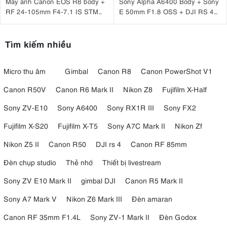
Máy ảnh Canon EOS R8 body +
Sony Alpha A6400 Body + Sony
RF 24-105mm F4-7.1 IS STM
E 50mm F1.8 OSS + DJI RS 4
Nhập khẩu
Mini
Tìm kiếm nhiều
Micro thu âm
Gimbal
Canon R8
Canon PowerShot V1
Canon R50V
Canon R6 Mark II
Nikon Z8
Fujifilm X-Half
Sony ZV-E10
Sony A6400
Sony RX1R III
Sony FX2
Fujifilm X-S20
Fujifilm X-T5
Sony A7C Mark II
Nikon Zf
Nikon Z5 II
Canon R50
DJI rs 4
Canon RF 85mm
Đèn chụp studio
Thẻ nhớ
Thiết bị livestream
Sony ZV E10 Mark II
gimbal DJI
Canon R5 Mark II
Sony A7 Mark V
Nikon Z6 Mark III
Đèn amaran
Canon RF 35mm F1.4L
Sony ZV-1 Mark II
Đèn Godox