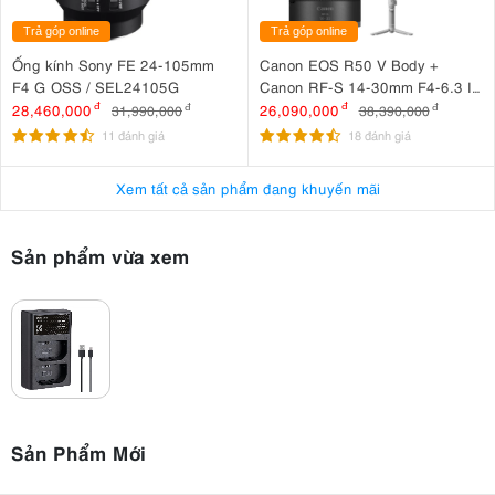
Trả góp online
Trả góp online
Ống kính Sony FE 24-105mm
Canon EOS R50 V Body +
F4 G OSS / SEL24105G
Canon RF-S 14-30mm F4-6.3 IS
STM PZ + DJI RS 4 Mini
28,460,000
đ
26,090,000
đ
31,990,000
đ
38,390,000
đ
11 đánh giá
18 đánh giá
Xem tất cả sản phẩm đang khuyến mãi
Sản phẩm vừa xem
Sản Phẩm Mới