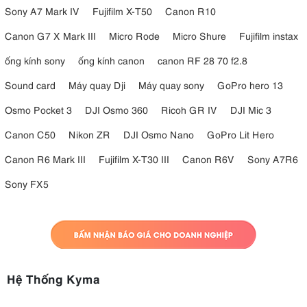
Sony A7 Mark IV
Fujifilm X-T50
Canon R10
Canon G7 X Mark III
Micro Rode
Micro Shure
Fujifilm instax
ống kính sony
ống kính canon
canon RF 28 70 f2.8
Sound card
Máy quay Dji
Máy quay sony
GoPro hero 13
Osmo Pocket 3
DJI Osmo 360
Ricoh GR IV
DJI Mic 3
Canon C50
Nikon ZR
DJI Osmo Nano
GoPro Lit Hero
Canon R6 Mark III
Fujifilm X-T30 III
Canon R6V
Sony A7R6
Sony FX5
Hệ Thống Kyma