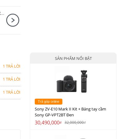
Máy ảnh Fujifilm X-S20 Kit XF16-80mm F4 R OIS WR
SẢN PHẨM NỔI BẬT
1 TRẢ LỜI
1 TRẢ LỜI
1 TRẢ LỜI
Trả góp online
Sony ZV-E10 Mark II Kit + Báng tay cầm
Sony GP-VPT2BT Đen
30,490,000
32,000,000
đ
đ