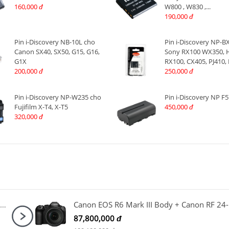
160,000
W800 , W830 ,...
đ
190,000
đ
Pin i-Discovery NB-10L cho
Pin i-Discovery NP-B
Canon SX40, SX50, G15, G16,
Sony RX100 WX350, 
G1X
RX100, CX405, PJ410, 
200,000
250,000
đ
đ
Pin i-Discovery NP-W235 cho
Pin i-Discovery NP F
Fujifilm X-T4, X-T5
450,000
đ
320,000
đ
Sony ZV-E10 Mark II Kit + Báng tay cầm Sony GP-VPT2BT Đen
Cano
87,800,000
đ