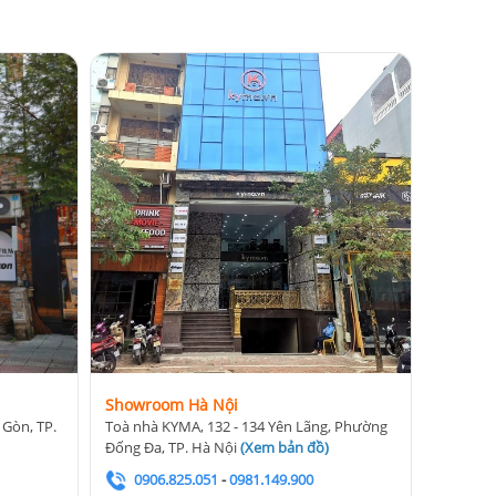
Showroom Hà Nội
 Gòn, TP.
Toà nhà KYMA, 132 - 134 Yên Lãng, Phường
Đống Đa, TP. Hà Nội
(
Xem bản đồ
)
0906.825.051
-
0981.149.900