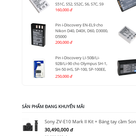
S51C, S52, S52C, S6, S7C, S9
160,000
đ
Pin i-Discovery EN-EL9 cho
Nikon D40, D40X, D60, D3000,
D5000
200,000
đ
Pin i-Discovery LI-50B/Li-
92B/Li-90 cho Olympus SH-1,
SH-50 iHS, SP-100, SP-100EE,
Tough TG-1 iHS, Tough TG-2,
250,000
đ
TG-4, TG-5, TG-6
SẢN PHẨM ĐANG KHUYẾN MÃI
30,490,000
đ