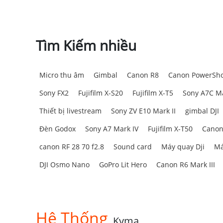
Tìm Kiếm nhiều
Micro thu âm
Gimbal
Canon R8
Canon PowerSho
Sony FX2
Fujifilm X-S20
Fujifilm X-T5
Sony A7C Ma
Thiết bị livestream
Sony ZV E10 Mark II
gimbal DJI
Đèn Godox
Sony A7 Mark IV
Fujifilm X-T50
Canon
canon RF 28 70 f2.8
Sound card
Máy quay Dji
Má
DJI Osmo Nano
GoPro Lit Hero
Canon R6 Mark III
Hệ Thống
Kyma