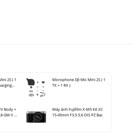
ini 2S ( 1
Microphone DJI Mic Mini 2S ( 1
harging
TX + 1 RX )
IV Body +
Máy ảnh Fujifilm X-M5 Kit XC
8 GM II +
15-45mm F3.5-5.6 OIS PZ Bạc