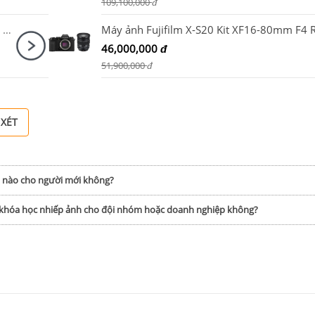
109,100,000
đ
Ống kính Fujifilm (Fujinon) XF 18mm F1.4 R LM WR
46,000,000
đ
51,900,000
đ
 XÉT
h nào cho người mới không?
p khóa học nhiếp ảnh cho đội nhóm hoặc doanh nghiệp không?