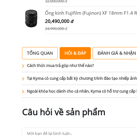
32,000,000
đ
20,490,000
đ
24,990,000
đ
TỔNG QUAN
HỎI & ĐÁP
ĐÁNH GIÁ & NHẬN
Cách thức mua trả góp như thế nào?
Tại Kyma có cung cấp bất kỳ chương trình đào tạo nhiếp ản
Ngoài khóa học dành cho cá nhân, Kyma có hỗ trợ cung cấ
Câu hỏi về sản phẩm