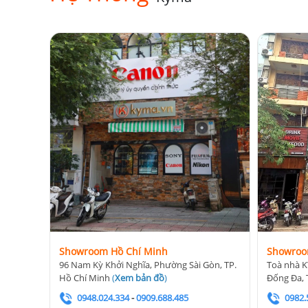
Showroom Hồ Chí Minh
Showroo
96 Nam Kỳ Khởi Nghĩa, Phường Sài Gòn, TP.
Toà nhà K
Hồ Chí Minh
(
Xem bản đồ
)
Đống Đa, 
0948.024.334
-
0909.688.485
0982.