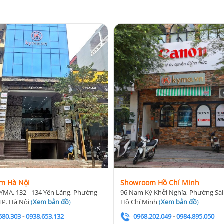
m Hà Nội
Showroom Hồ Chí Minh
YMA, 132 - 134 Yên Lãng, Phường
96 Nam Kỳ Khởi Nghĩa, Phường Sài
TP. Hà Nội
(
Xem bản đồ
)
Hồ Chí Minh
(
Xem bản đồ
)
580.303
-
0938.653.132
0968.202.049
-
0984.895.050