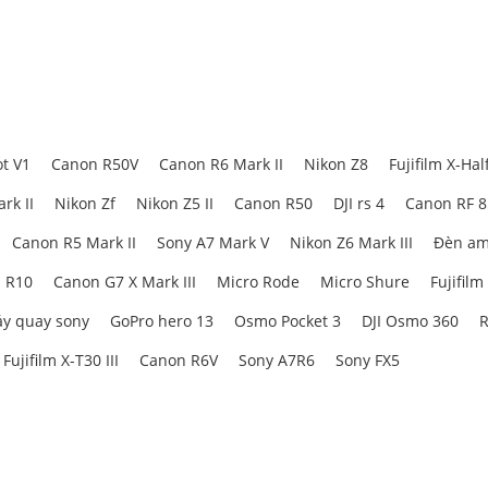
t V1
Canon R50V
Canon R6 Mark II
Nikon Z8
Fujifilm X-Hal
rk II
Nikon Zf
Nikon Z5 II
Canon R50
DJI rs 4
Canon RF 
Canon R5 Mark II
Sony A7 Mark V
Nikon Z6 Mark III
Đèn am
 R10
Canon G7 X Mark III
Micro Rode
Micro Shure
Fujifilm
y quay sony
GoPro hero 13
Osmo Pocket 3
DJI Osmo 360
R
Fujifilm X-T30 III
Canon R6V
Sony A7R6
Sony FX5