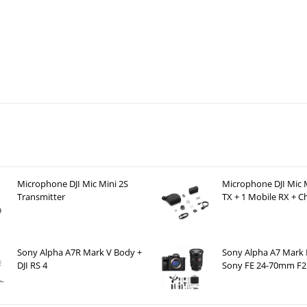
Microphone DJI Mic Mini 2S
Microphone DJI Mic M
Transmitter
TX + 1 Mobile RX + C
Case )
Sony Alpha A7R Mark V Body +
Sony Alpha A7 Mark 
DJI RS 4
Sony FE 24-70mm F2.
DJI RS 4 Pro Combo