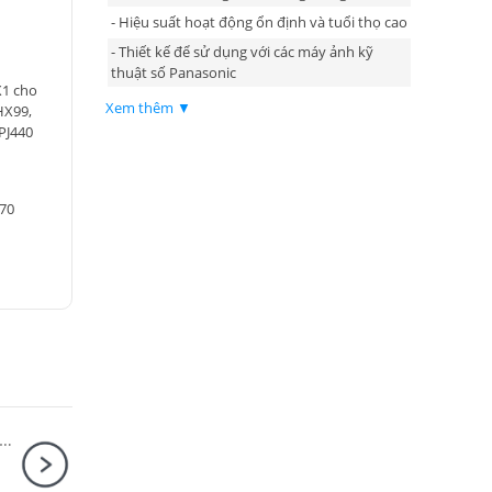
- Hiệu suất hoạt động ổn định và tuổi thọ cao
- Thiết kế để sử dụng với các máy ảnh kỹ
thuật số Panasonic
X1 cho
Xem thêm ▼
HX99,
PJ440
570
n EOS R6 Mark III Body + Canon RF 24-105mm F4 L IS USM