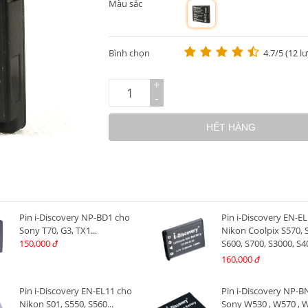
Màu sắc
m
Bình chọn
4.7/5 (12 l
+
-
HẾT HÀNG
Pin i-Discovery NP-BD1 cho
Pin i-Discovery EN-E
Sony T70, G3, TX1...
Nikon Coolpix S570, 
150,000
S600, S700, S3000, S4
đ
S5100
160,000
đ
Pin i-Discovery EN-EL11 cho
Pin i-Discovery NP-
Nikon S01, S550, S560...
Sony W530 , W570 , W