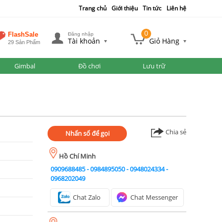
Trang chủ
Giới thiệu
Tin tức
Liên hệ
0
FlashSale
Đăng nhập
Tài khoản
Giỏ Hàng
29 Sản Phẩm
Gimbal
Đồ chơi
Lưu trữ
Chia sẻ
Nhấn số để gọi
Hồ Chí Minh
0909688485
-
0984895050
-
0948024334
-
0968202049
Chat Zalo
Chat Messenger