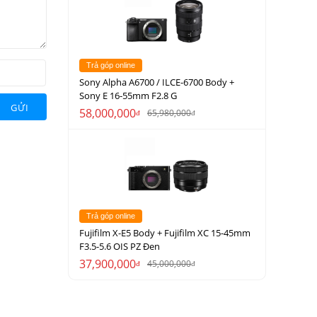
Trả góp online
Sony Alpha A6700 / ILCE-6700 Body +
Sony E 16-55mm F2.8 G
GỬI
58,000,000
65,980,000
đ
đ
Trả góp online
Fujifilm X-E5 Body + Fujifilm XC 15-45mm
F3.5-5.6 OIS PZ Đen
37,900,000
45,000,000
đ
đ