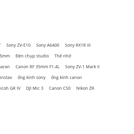
f
Sony ZV-E10
Sony A6400
Sony RX1R III
85mm
Đèn chụp studio
Thẻ nhớ
aran
Canon RF 35mm F1.4L
Sony ZV-1 Mark II
 instax
ống kính sony
ống kính canon
icoh GR IV
DJI Mic 3
Canon C50
Nikon ZR