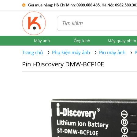
Gọi mua hàng: Hồ Chí Minh: 0909.688.485, Hà Nội: 0982.580.303
Máy ảnh
Ống kính
Máy quay phim
Trang chủ
Phụ kiện máy ảnh
Pin máy ảnh
P
Pin i-Discovery DMW-BCF10E