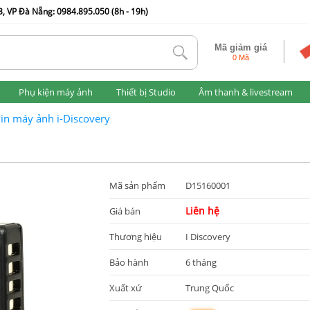
, VP Đà Nẵng: 0984.895.050 (8h - 19h)
Mã giảm giá
tlk
0 Mã
Phụ kiện máy ảnh
Thiết bị Studio
Âm thanh & livestream
in máy ảnh i-Discovery
Mã sản phẩm
D15160001
Liên hệ
Giá bán
Thương hiệu
I Discovery
Bảo hành
6 tháng
Xuất xứ
Trung Quốc