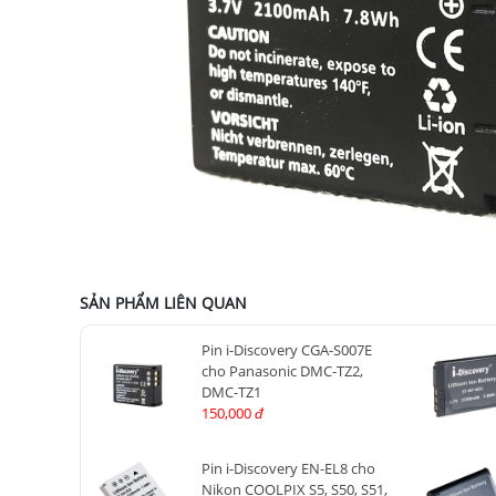
SẢN PHẨM LIÊN QUAN
Pin i-Discovery CGA-S007E
cho Panasonic DMC-TZ2,
DMC-TZ1
150,000
đ
Pin i-Discovery EN-EL8 cho
Nikon COOLPIX S5, S50, S51,