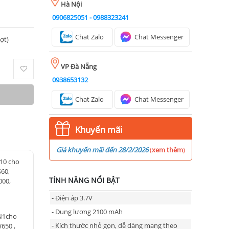
Hà Nội
0906825051
-
0988323241
Chat Zalo
Chat Messenger
ượt)
VP Đà Nẵng
0938653132
Chat Zalo
Chat Messenger
Khuyến mãi
Giá khuyến mãi đến 28/2/2026
(
xem thêm
)
L10 cho
S60,
TÍNH NĂNG NỔI BẬT
000,
- Điện áp 3.7V
- Dung lượng 2100 mAh
BN1cho
- Kích thước nhỏ gọn, dễ dàng mang theo
650 ,