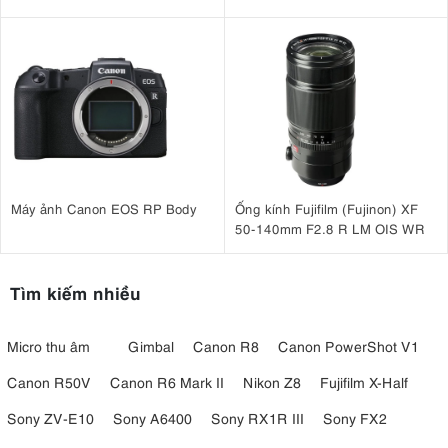
Máy ảnh Canon EOS RP Body
Ống kính Fujifilm (Fujinon) XF
50-140mm F2.8 R LM OIS WR
Tìm kiếm nhiều
Micro thu âm
Gimbal
Canon R8
Canon PowerShot V1
Canon R50V
Canon R6 Mark II
Nikon Z8
Fujifilm X-Half
Sony ZV-E10
Sony A6400
Sony RX1R III
Sony FX2