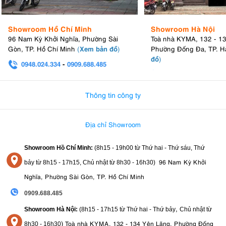
Showroom Hồ Chí Minh
Showroom Hà Nội
96 Nam Kỳ Khởi Nghĩa, Phường Sài
Toà nhà KYMA, 132 - 1
Xem bản đồ
Gòn, TP. Hồ Chí Minh
(
)
Phường Đống Đa, TP. H
đồ
)
0948.024.334
-
0909.688.485
0982.580.303
-
0938
Thông tin công ty
Địa chỉ Showroom
Showroom Hồ Chí Minh:
(8h15 - 19h00 từ
Thứ hai - Thứ sáu, Thứ
96 Nam Kỳ Khởi
bảy từ
8h15 - 17h15,
Chủ nhật từ 8
h30 - 16h30
)
Nghĩa, Phường Sài Gòn, TP. Hồ Chí Minh
0909.688.485
,
Showroom Hà Nội:
(8h15 - 17h15 từ Thứ hai - Thứ bảy
Chủ nhật từ
)
Toà nhà KYMA, 132 - 134 Yên Lãng, Phường Đống
8
h30 - 16h30