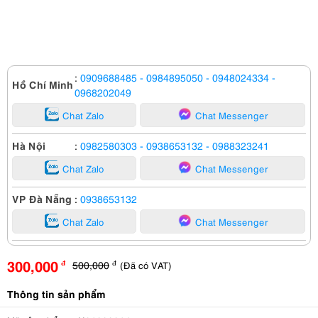
:
0909688485
- 0984895050
- 0948024334
-
Hồ Chí Minh
0968202049
Chat Zalo
Chat Messenger
Hà Nội
:
0982580303
- 0938653132
- 0988323241
Chat Zalo
Chat Messenger
VP Đà Nẵng
:
0938653132
Chat Zalo
Chat Messenger
300,000
500,000
(Đã có VAT)
đ
đ
Thông tin sản phẩm