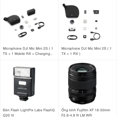
Microphone DJI Mic Mini 2S ( 1
Microphone DJI Mic Mini 2S ( 1
TX + 1 Mobile RX + Charging
TX + 1 RX )
Case )
Đèn Flash LightPix Labs FlashQ
Ống kính Fujifilm XF 16-50mm
Q20 III
F2.8-4.8 R LM WR