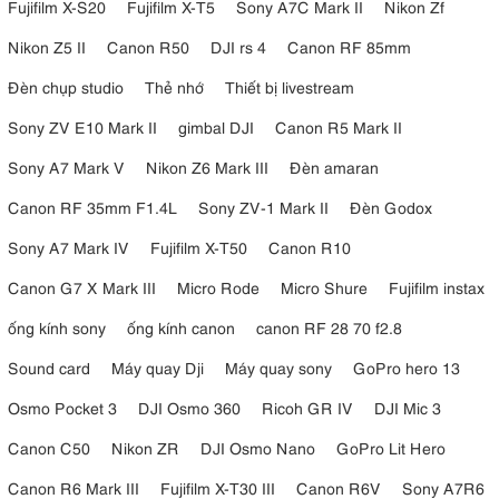
Fujifilm X-S20
Fujifilm X-T5
Sony A7C Mark II
Nikon Zf
Nikon Z5 II
Canon R50
DJI rs 4
Canon RF 85mm
Đèn chụp studio
Thẻ nhớ
Thiết bị livestream
Sony ZV E10 Mark II
gimbal DJI
Canon R5 Mark II
Sony A7 Mark V
Nikon Z6 Mark III
Đèn amaran
Canon RF 35mm F1.4L
Sony ZV-1 Mark II
Đèn Godox
Sony A7 Mark IV
Fujifilm X-T50
Canon R10
Canon G7 X Mark III
Micro Rode
Micro Shure
Fujifilm instax
ống kính sony
ống kính canon
canon RF 28 70 f2.8
Sound card
Máy quay Dji
Máy quay sony
GoPro hero 13
Osmo Pocket 3
DJI Osmo 360
Ricoh GR IV
DJI Mic 3
Canon C50
Nikon ZR
DJI Osmo Nano
GoPro Lit Hero
Canon R6 Mark III
Fujifilm X-T30 III
Canon R6V
Sony A7R6