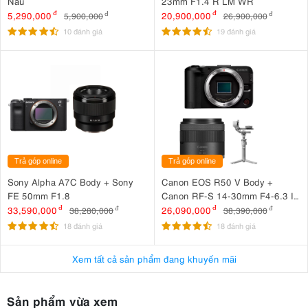
Nâu
23mm F1.4 R LM WR
5,290,000
đ
20,900,000
đ
5,900,000
đ
26,900,000
đ
10 đánh giá
19 đánh giá
Trả góp online
Trả góp online
Sony Alpha A7C Body + Sony
Canon EOS R50 V Body +
FE 50mm F1.8
Canon RF-S 14-30mm F4-6.3 IS
STM PZ + DJI RS 4 Mini
33,590,000
đ
26,090,000
đ
38,280,000
đ
38,390,000
đ
18 đánh giá
18 đánh giá
Xem tất cả sản phẩm đang khuyến mãi
Sản phẩm vừa xem