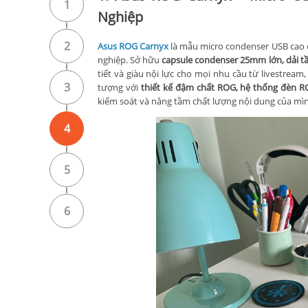
1
Nghiệp
2
Asus ROG Carnyx
là mẫu micro condenser USB cao c
nghiệp. Sở hữu
capsule condenser 25mm lớn, dải t
tiết và giàu nội lực cho mọi nhu cầu từ livestrea
3
tượng với
thiết kế đậm chất ROG, hệ thống đèn R
kiểm soát và nâng tầm chất lượng nội dung của mì
4
5
6