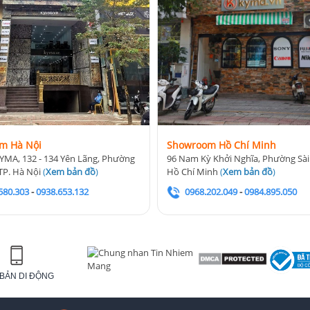
 phòng thu
m cao cấp
, lớn hơn nhiều micro USB thông thường. Nhờ đó, micro mang lại:
m Hà Nội
Showroom Hồ Chí Minh
YMA, 132 - 134 Yên Lãng, Phường
96 Nam Kỳ Khởi Nghĩa, Phường Sài
TP. Hà Nội
(
Xem bản đồ
)
Hồ Chí Minh
(
Xem bản đồ
)
580.303
-
0938.653.132
0968.202.049
-
0984.895.050
am hoặc voice-over
tạo âm thanh ở độ phân giải cao, giảm méo tiếng và giữ được sắc thái t
 âm thanh phía trước và hạn chế tạp âm xung quanh – cực kỳ phù hợp cho
BẢN DI ĐỘNG