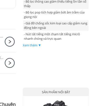
- Bộ lọc thông cao giảm thiểu tiếng ồn tần số
thấp
- Bộ lọc pop tích hợp giảm bớt âm trầm của
giọng nói
- Giá đỡ chống sốc kim loại cao cấp giảm rung
động bên ngoài
- Nút tắt tiếng một chạm tắt tiếng micrô
Ống kính Fujifilm (Fujinon) XF 33mm F1.4 R LM WR
nhanh chóng và trực quan
- Sử dụng cổng kết nối USB thông dụng
Xem thêm ▼
- Tương thích với phần mềm ROG Armoury
Crate
Ống kính Sony FE 70-200mm F2.8 GM OSS II / SEL70200GM2
SẢN PHẨM NỔI BẬT
Chuyên