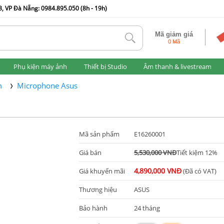
, VP Đà Nẵng: 0984.895.050 (8h - 19h)
Mã giảm giá
tlk
0 Mã
Phụ kiện máy ảnh
Thiết bị Studio
Âm thanh & livestream
m
Microphone Asus
Mã sản phẩm
E16260001
Giá bán
5,530,000 VNĐ
Tiết kiệm 12%
4,890,000 VNĐ
Giá khuyến mãi
(Đã có VAT)
Thương hiệu
ASUS
Bảo hành
24 tháng