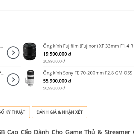
n EOS R50 V Body + Canon RF-S 18-45mm F4.5-6.3 IS STM
19,500,000
đ
20,990,000
đ
Sony ZV-E10 Kit + Báng tay cầm Sony GP-VPT2BT Đen
55,900,000
đ
56,990,000
đ
Ố KỸ THUẬT
ĐÁNH GIÁ & NHẬN XÉT
USB Cao Cấp Dành Cho Game Thủ & Streamer 