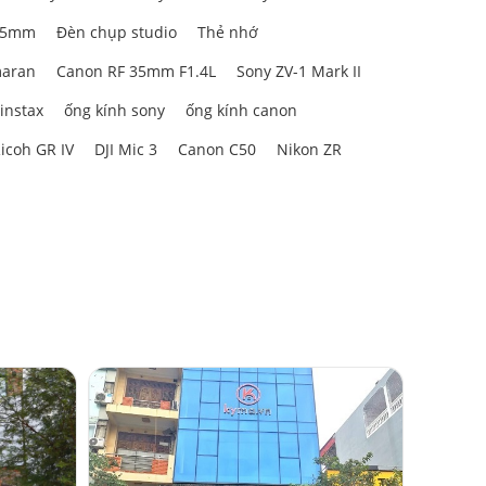
t điểm cộng
85mm
Đèn chụp studio
Thẻ nhớ
ng.
aran
Canon RF 35mm F1.4L
Sony ZV-1 Mark II
 instax
ống kính sony
ống kính canon
icoh GR IV
DJI Mic 3
Canon C50
Nikon ZR