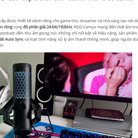
ấp được thiết kế dành riêng cho game thủ, streamer và nhà sáng tạo nội 
ần rộng
cùng
độ phân giải 24-bit/192kHz
, ROG Carnyx mang đến chất âm tron
m, podcast đến thu âm giọng nói. Không chỉ nổi bật về hiệu năng, sản phẩm
GB Aura Sync
và loạt tính năng xử lý âm thanh thông minh, giúp người d
nh.