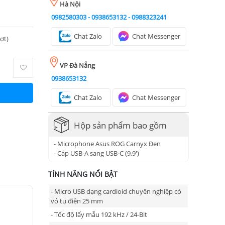
Hà Nội
0982580303
-
0938653132
-
0988323241
Chat Zalo
Chat Messenger
ượt)
VP Đà Nẵng
0938653132
Chat Zalo
Chat Messenger
Hộp sản phẩm bao gồm
- Microphone Asus ROG Carnyx Đen
- Cáp USB-A sang USB-C (9,9')
TÍNH NĂNG NỔI BẬT
- Micro USB dạng cardioid chuyên nghiệp có
vỏ tụ điện 25 mm
- Tốc độ lấy mẫu 192 kHz / 24-Bit