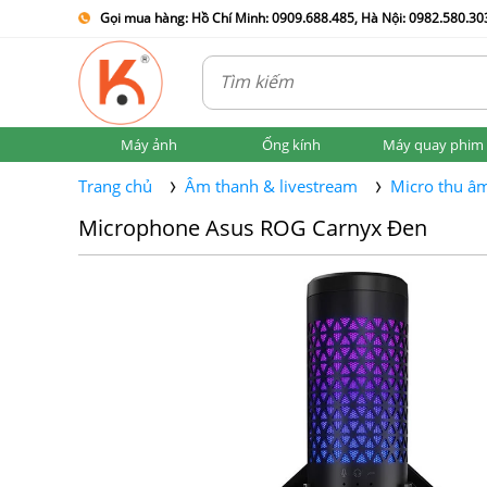
Gọi mua hàng: Hồ Chí Minh: 0909.688.485, Hà Nội: 0982.580.303
Máy ảnh
Ống kính
Máy quay phim
Trang chủ
Âm thanh & livestream
Micro thu â
Microphone Asus ROG Carnyx Đen