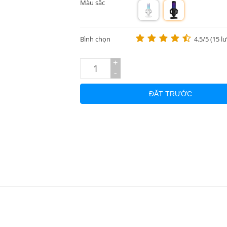
Màu sắc
m
m
Bình chọn
4.5/5 (15 l
+
-
ĐẶT TRƯỚC