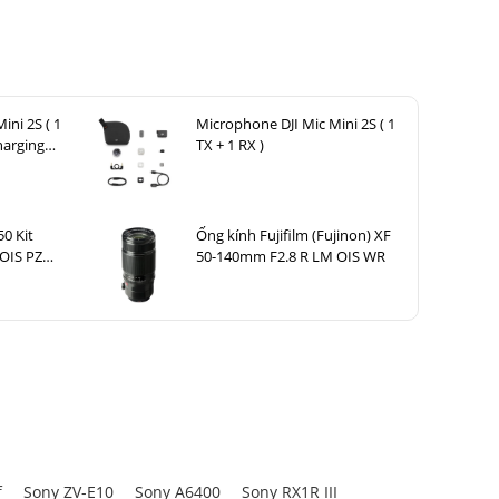
ini 2S ( 1
Microphone DJI Mic Mini 2S ( 1
harging
TX + 1 RX )
50 Kit
Ống kính Fujifilm (Fujinon) XF
OIS PZ
50-140mm F2.8 R LM OIS WR
 chiếu sáng
ồng nhất và
f
Sony ZV-E10
Sony A6400
Sony RX1R III