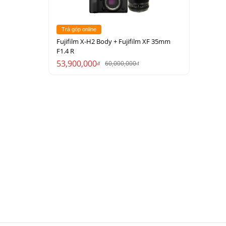
Trả góp online
Fujifilm X-H2 Body + Fujifilm XF 35mm
F1.4 R
53,900,000
60,000,000
đ
đ