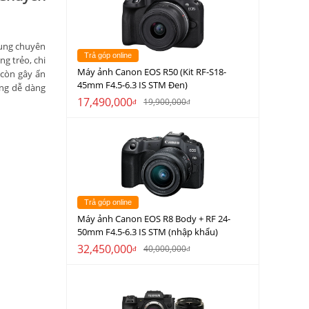
dung chuyên
Trả góp online
g trẻo, chi
Máy ảnh Canon EOS R50 (Kit RF-S18-
 còn gây ấn
45mm F4.5-6.3 IS STM Đen)
ùng dễ dàng
17,490,000
19,900,000
đ
đ
Trả góp online
Máy ảnh Canon EOS R8 Body + RF 24-
50mm F4.5-6.3 IS STM (nhập khẩu)
32,450,000
40,000,000
đ
đ