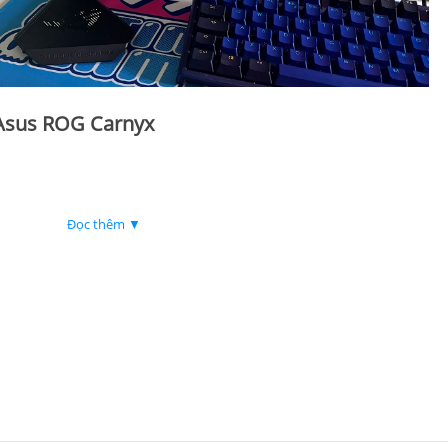
a Asus ROG Carnyx
Đọc thêm ▼
5mm Audio (Analog)
iểm