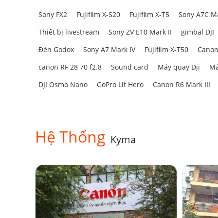
Micro được tích hợp
shock mount kim loại
với hệ t
Sony FX2
Fujifilm X-S20
Fujifilm X-T5
Sony A7C Ma
lớn cho streamer và game thủ. Ngoài ra, Carnyx có 
Thiết bị livestream
Sony ZV E10 Mark II
gimbal DJI
Đèn Godox
Sony A7 Mark IV
Fujifilm X-T50
Canon
canon RF 28 70 f2.8
Sound card
Máy quay Dji
Má
DJI Osmo Nano
GoPro Lit Hero
Canon R6 Mark III
Hệ Thống
Kyma