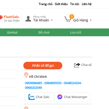
Trang chủ
Giới thiệu
Tin tức
Liên hệ
0
FlashSale
Đăng nhập
Tài khoản
Giỏ Hàng
29 Sản Phẩm
Gimbal
Đồ chơi
Lưu trữ
Chia sẻ
Nhấn số để gọi
Hồ Chí Minh
0909688485
-
0984895050
-
0948024334
-
0968202049
Chat Zalo
Chat Messenger