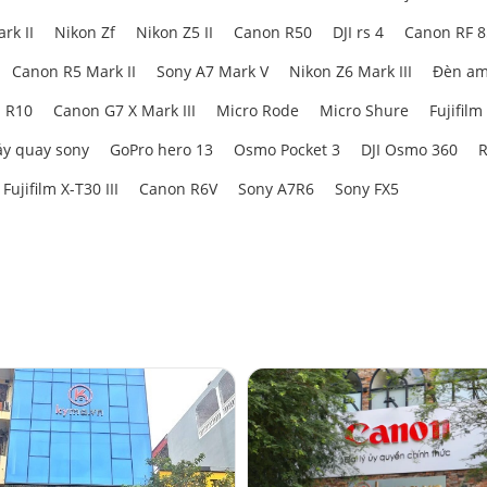
hống treo đàn hồi, giúp giảm rung chấn từ mặt bàn hoặc bàn phím cơ – mộ
rk II
Nikon Zf
Nikon Z5 II
Canon R50
DJI rs 4
Canon RF 
thể tháo rời chân đế và tương thích với các boom arm phổ biến trên thị trườ
Canon R5 Mark II
Sony A7 Mark V
Nikon Z6 Mark III
Đèn am
 R10
Canon G7 X Mark III
Micro Rode
Micro Shure
Fujifilm
y quay sony
GoPro hero 13
Osmo Pocket 3
DJI Osmo 360
R
Fujifilm X-T30 III
Canon R6V
Sony A7R6
Sony FX5