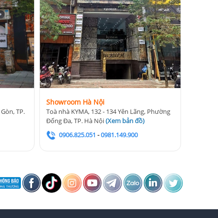
Showroom Hà Nội
 Gòn, TP.
Toà nhà KYMA, 132 - 134 Yên Lãng, Phường
Đống Đa, TP. Hà Nội
(
Xem bản đồ
)
0906.825.051
-
0981.149.900
ự nhiên của
 môi trường