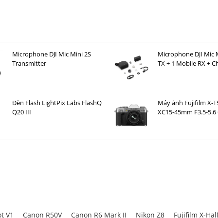
Microphone DJI Mic Mini 2S
Microphone DJI Mic M
Transmitter
TX + 1 Mobile RX + C
ợng, bộ lọc)
Case )
i đèn nền RGB
 làm việc online
Đèn Flash LightPix Labs FlashQ
Máy ảnh Fujifilm X-T
Q20 III
XC15-45mm F3.5-5.6 
Bạc
hù hợp
ện đại
 cấp với lớp vỏ kim loại chắc chắn
, tông màu đen sang trọng cùng
hệ thống
ó thể đồng bộ với các thiết bị ROG khác, giúp góc setup của bạn trở nên đ
t V1
Canon R50V
Canon R6 Mark II
Nikon Z8
Fujifilm X-Hal