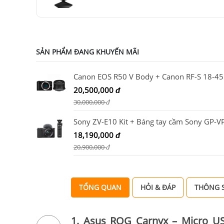
SẢN PHẨM ĐANG KHUYẾN MÃI
Cano
20,500,000
đ
30,000,000
đ
18,190,000
đ
20,900,000
đ
TỔNG QUAN
HỎI & ĐÁP
THÔNG S
1. Asus ROG Carnyx – Micro 