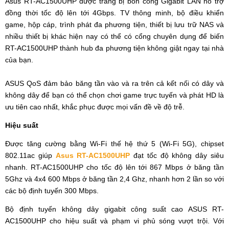
Asus RT-AC1500UHP được trang bị bốn cổng Gigabit LAN hỗ trợ
đồng thời tốc độ lên tới 4Gbps. TV thông minh, bộ điều khiển
game, hộp cáp, trình phát đa phương tiện, thiết bị lưu trữ NAS và
nhiều thiết bị khác hiện nay có thể có cổng chuyên dụng để biến
RT-AC1500UHP thành hub đa phương tiện không giật ngay tại nhà
của bạn.
ASUS QoS đảm bảo băng tần vào và ra trên cả kết nối có dây và
không dây để bạn có thể chọn chơi game trực tuyến và phát HD là
ưu tiên cao nhất, khắc phục được mọi vấn đề về độ trễ.
Hiệu suất
Được tăng cường bằng Wi-Fi thế hệ thứ 5 (Wi-Fi 5G), chipset
802.11ac giúp
Asus RT-AC1500UHP
đạt tốc độ không dây siêu
nhanh. RT-AC1500UHP cho tốc độ lên tới 867 Mbps ở băng tần
5Ghz và 4x4 600 Mbps ở băng tần 2,4 Ghz, nhanh hơn 2 lần so với
các bộ định tuyến 300 Mbps.
Bộ định tuyến không dây gigabit công suất cao ASUS RT-
AC1500UHP cho hiệu suất và phạm vi phủ sóng vượt trội. Với