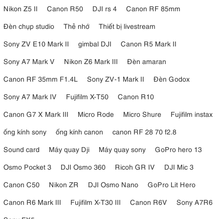
Nikon Z5 II
Canon R50
DJI rs 4
Canon RF 85mm
Đèn chụp studio
Thẻ nhớ
Thiết bị livestream
Sony ZV E10 Mark II
gimbal DJI
Canon R5 Mark II
Sony A7 Mark V
Nikon Z6 Mark III
Đèn amaran
Canon RF 35mm F1.4L
Sony ZV-1 Mark II
Đèn Godox
Sony A7 Mark IV
Fujifilm X-T50
Canon R10
Canon G7 X Mark III
Micro Rode
Micro Shure
Fujifilm instax
ống kính sony
ống kính canon
canon RF 28 70 f2.8
Sound card
Máy quay Dji
Máy quay sony
GoPro hero 13
Osmo Pocket 3
DJI Osmo 360
Ricoh GR IV
DJI Mic 3
Canon C50
Nikon ZR
DJI Osmo Nano
GoPro Lit Hero
Canon R6 Mark III
Fujifilm X-T30 III
Canon R6V
Sony A7R6