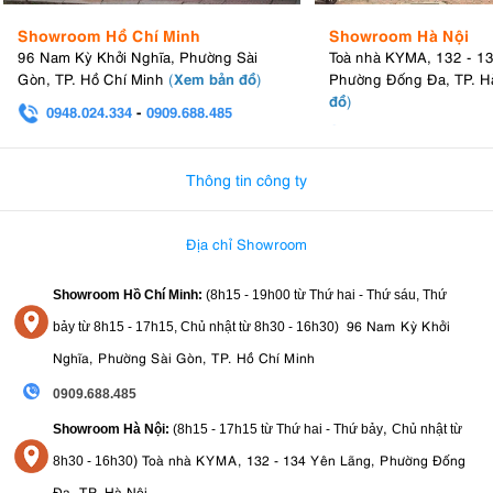
Showroom Hồ Chí Minh
Showroom Hà Nội
96 Nam Kỳ Khởi Nghĩa, Phường Sài
Toà nhà KYMA, 132 - 1
Xem bản đồ
Gòn, TP. Hồ Chí Minh
(
)
Phường Đống Đa, TP. H
đồ
)
0948.024.334
-
0909.688.485
0982.580.303
-
0938
Thông tin công ty
Địa chỉ Showroom
Showroom Hồ Chí Minh:
(8h15 - 19h00 từ
Thứ hai - Thứ sáu, Thứ
96 Nam Kỳ Khởi
bảy từ
8h15 - 17h15,
Chủ nhật từ 8
h30 - 16h30
)
Nghĩa, Phường Sài Gòn, TP. Hồ Chí Minh
0909.688.485
,
Showroom Hà Nội:
(8h15 - 17h15 từ Thứ hai - Thứ bảy
Chủ nhật từ
)
Toà nhà KYMA, 132 - 134 Yên Lãng, Phường Đống
8
h30 - 16h30
Đa, TP. Hà Nội