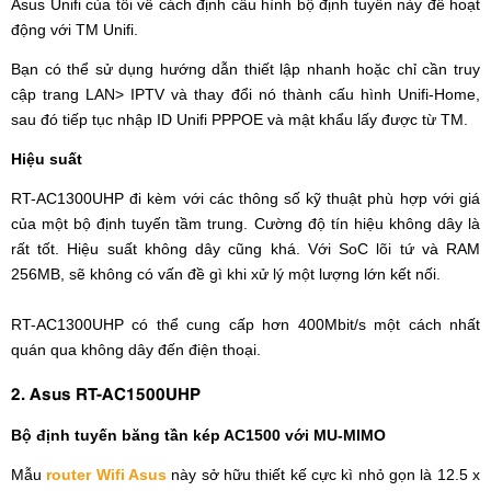
Asus Unifi của tôi về cách định cấu hình bộ định tuyến này để hoạt
động với TM Unifi.
Bạn có thể sử dụng hướng dẫn thiết lập nhanh hoặc chỉ cần truy
cập trang LAN> IPTV và thay đổi nó thành cấu hình Unifi-Home,
sau đó tiếp tục nhập ID Unifi PPPOE và mật khẩu lấy được từ TM.
Hiệu suất
RT-AC1300UHP đi kèm với các thông số kỹ thuật phù hợp với giá
của một bộ định tuyến tầm trung. Cường độ tín hiệu không dây là
rất tốt. Hiệu suất không dây cũng khá. Với SoC lõi tứ và RAM
256MB, sẽ không có vấn đề gì khi xử lý một lượng lớn kết nối.
RT-AC1300UHP có thể cung cấp hơn 400Mbit/s một cách nhất
quán qua không dây đến điện thoại.
2. Asus RT-AC1500UHP
Bộ định tuyến băng tần kép AC1500 với MU-MIMO
Mẫu
router Wifi Asus
này sở hữu thiết kế cực kì nhỏ gọn là 12.5 x