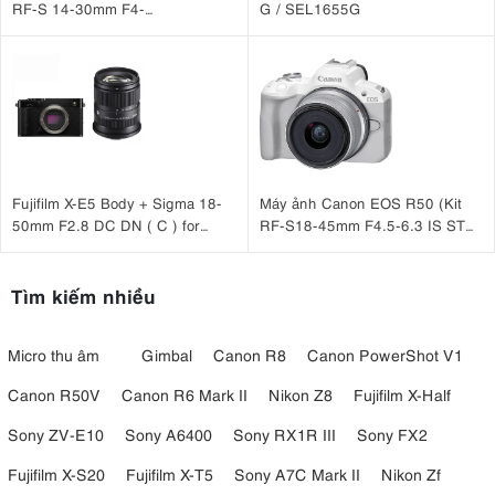
RF-S 14-30mm F4-
G / SEL1655G
6.3 IS STM PZ
Fujifilm X-E5 Body + Sigma 18-
Máy ảnh Canon EOS R50 (Kit
50mm F2.8 DC DN ( C ) for
RF-S18-45mm F4.5-6.3 IS STM
Fujifilm X
Trắng)
Tìm kiếm nhiều
Micro thu âm
Gimbal
Canon R8
Canon PowerShot V1
Canon R50V
Canon R6 Mark II
Nikon Z8
Fujifilm X-Half
Sony ZV-E10
Sony A6400
Sony RX1R III
Sony FX2
Fujifilm X-S20
Fujifilm X-T5
Sony A7C Mark II
Nikon Zf