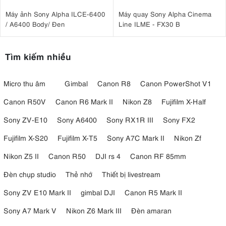
(HLG)
cấp độ chuyên nghiệp có nghĩa là bạn có thể ghi hình trong
không gian màu rộng hơn, mang lại sự linh hoạt hơn trong khâu hậu
Máy ảnh Sony Alpha ILCE-6400
Máy quay Sony Alpha Cinema
kỳ.
/ A6400 Body/ Đen
Line ILME - FX30 B
Tìm kiếm nhiều
Micro thu âm
Gimbal
Canon R8
Canon PowerShot V1
Canon R50V
Canon R6 Mark II
Nikon Z8
Fujifilm X-Half
Sony ZV-E10
Sony A6400
Sony RX1R III
Sony FX2
Fujifilm X-S20
Fujifilm X-T5
Sony A7C Mark II
Nikon Zf
Nikon Z5 II
Canon R50
DJI rs 4
Canon RF 85mm
4.3. Ảnh 27 MP + ảnh chụp màn hình 24,7 MP
Đèn chụp studio
Thẻ nhớ
Thiết bị livestream
ảnh tĩnh 27MP
Các tùy chọn chụp ảnh tĩnh cũng rất ấn tượng, với
và
Sony ZV E10 Mark II
gimbal DJI
Canon R5 Mark II
các tính năng như SuperPhoto, HDR và ​​chụp ảnh RAW. Bạn có thể
Sony A7 Mark V
Nikon Z6 Mark III
Đèn amaran
trích xuất khung hình 24.7MP từ video 5.3K
, đảm bảo bạn không bao
giờ bỏ lỡ khoảnh khắc hoàn hảo.