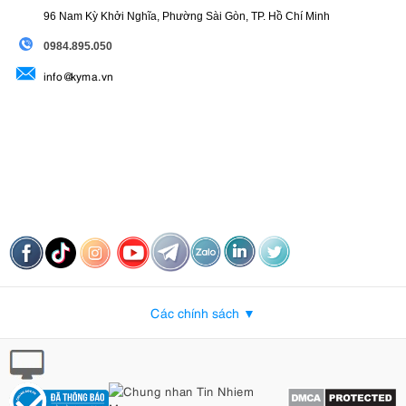
các chủ thể và vật thể ở xa, có thể đặt gần hơn đến 4 lần so với ống
96 Nam Kỳ Khởi Nghĩa, Phường Sài Gòn, TP. Hồ Chí Minh
kính GoPro tiêu chuẩn. Nó có vòng lấy nét thủ công cho phép người
dùng điều chỉnh khoảng cách lấy nét, với phạm vi tối thiểu là 4,3 inch
09
84.895.050
(11 cm).
info@kyma.vn
Bộ chuyển đổi ống kính Anamorphic
: Cho phép quay phim góc siêu
rộng với độ méo hình thấp hơn ở tỷ lệ khung hình 21:9, tương tự như
phim điện ảnh. Nó bổ sung hiệu ứng lóe sáng ống kính điện ảnh và
bao gồm tính năng "khử méo hình" ngay trong máy quay để đơn giản
hóa quá trình quay phim, xem lại và chỉnh sửa.
ND Filter 4-Pack
: Cho phép bạn tạo hiệu ứng làm mờ chuyển động
điện ảnh bằng cách sử dụng các bộ lọc trung tính dòng HB (ND4 /
ND8 / ND16 / ND32). Khi gắn vào, Hero 13 Black sẽ tự động nhận
diện bộ lọc, chuyển sang chế độ Tự động Điện ảnh và điều chỉnh các
cài đặt dựa trên môi trường xung quanh.
Những phụ kiện này, kết hợp với công nghệ tự động nhận diện của
Các chính sách ▼
GoPro, đảm bảo máy quay tự động điều chỉnh cài đặt tối ưu cho từng
ống kính, biến Hero 13 Black trở thành một thiết bị mạnh mẽ cho việc
quay phim đa năng.