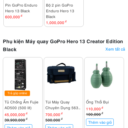
Pin GoPro Enduro
Bộ 2 pin GoPro
Hero 13 Black
Enduro Hero 13
Black
600,000
đ
1,000,000
đ
Phụ kiện Máy quay GoPro Hero 13 Creator Edition
Black
Xem tất cả
Trả góp online
Tủ Chống Ẩm Fujie
Túi Máy Quay
Ống Thổi Bụi
AD500 (500 lít)
Chuyên Dụng 563
110,000
đ
(30x20x18)
100,000
đ
45,000,000
đ
700,000
đ
39,900,000
đ
500,000
đ
Thêm vào giỏ
Thêm vào giỏ
Thêm vào giỏ