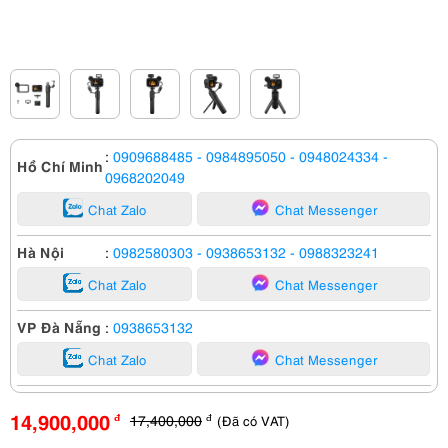
:
0909688485
- 0984895050
- 0948024334
-
Hồ Chí Minh
0968202049
Chat Zalo
Chat Messenger
Hà Nội
:
0982580303
- 0938653132
- 0988323241
Chat Zalo
Chat Messenger
VP Đà Nẵng
:
0938653132
Chat Zalo
Chat Messenger
14,900,000
17,400,000
(Đã có VAT)
đ
đ