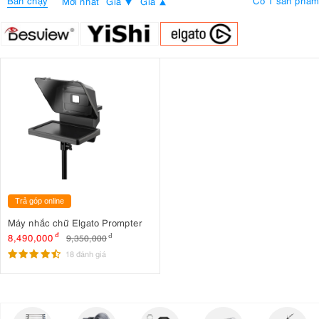
Bán chạy
Có 1 sản phẩm
Mới nhất
Giá
Giá
Trả góp online
Máy nhắc chữ Elgato Prompter
8,490,000
đ
9,350,000
đ
18 đánh giá