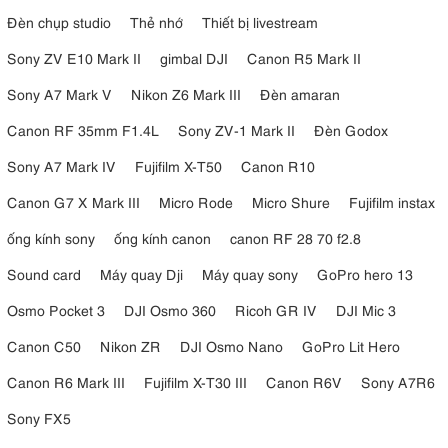
Đèn chụp studio
Thẻ nhớ
Thiết bị livestream
Sony ZV E10 Mark II
gimbal DJI
Canon R5 Mark II
Sony A7 Mark V
Nikon Z6 Mark III
Đèn amaran
Canon RF 35mm F1.4L
Sony ZV-1 Mark II
Đèn Godox
Sony A7 Mark IV
Fujifilm X-T50
Canon R10
Canon G7 X Mark III
Micro Rode
Micro Shure
Fujifilm instax
ống kính sony
ống kính canon
canon RF 28 70 f2.8
Sound card
Máy quay Dji
Máy quay sony
GoPro hero 13
Osmo Pocket 3
DJI Osmo 360
Ricoh GR IV
DJI Mic 3
Canon C50
Nikon ZR
DJI Osmo Nano
GoPro Lit Hero
Canon R6 Mark III
Fujifilm X-T30 III
Canon R6V
Sony A7R6
Sony FX5