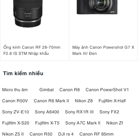
Ống kính Canon RF 28-70mm
Máy ảnh Canon Powershot G7 X
F2.8 IS STM Nhập khẩu
Mark III/ Đen
Tìm kiếm nhiều
Micro thu âm
Gimbal
Canon R8
Canon PowerShot V1
Canon R50V
Canon R6 Mark II
Nikon Z8
Fujifilm X-Half
Sony ZV-E10
Sony A6400
Sony RX1R III
Sony FX2
Fujifilm X-S20
Fujifilm X-T5
Sony A7C Mark II
Nikon Zf
Nikon Z5 II
Canon R50
DJI rs 4
Canon RF 85mm