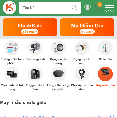
0
Menu
FlashSale
Mã Giảm Giá
Sản Phẩm
Mã Giảm
Phông - Giá treo
Đèn chụp ảnh
Dụng cụ tản
Dụng cụ hắt
Chân đèn
phông
sáng
sáng
Màn hình hỗ trợ
Trigger - Kích
Lồng - Bàn chụp
Phụ kiện studio
Máy nhắc chữ
quay
đèn
sản phẩm
khác
Máy nhắc chữ Elgato