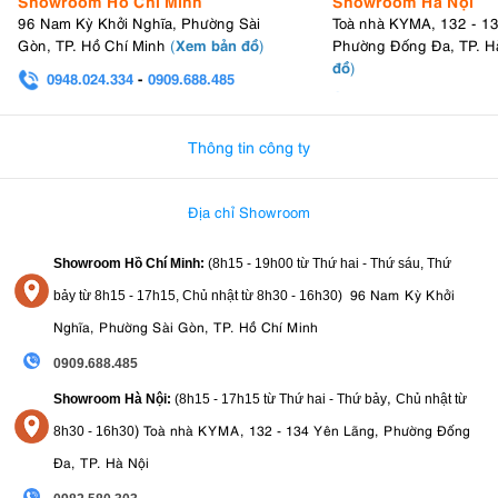
Showroom Hồ Chí Minh
Showroom Hà Nội
96 Nam Kỳ Khởi Nghĩa, Phường Sài
Toà nhà KYMA, 132 - 1
Xem bản đồ
Gòn, TP. Hồ Chí Minh
(
)
Phường Đống Đa, TP. H
đồ
)
0948.024.334
-
0909.688.485
0982.580.303
-
0938
Thông tin công ty
Địa chỉ Showroom
Showroom Hồ Chí Minh:
(8h15 - 19h00 từ
Thứ hai - Thứ sáu, Thứ
96 Nam Kỳ Khởi
bảy từ
8h15 - 17h15,
Chủ nhật từ 8
h30 - 16h30
)
Nghĩa, Phường Sài Gòn, TP. Hồ Chí Minh
0909.688.485
,
Showroom Hà Nội:
(8h15 - 17h15 từ Thứ hai - Thứ bảy
Chủ nhật từ
)
Toà nhà KYMA, 132 - 134 Yên Lãng, Phường Đống
8
h30 - 16h30
Đa, TP. Hà Nội