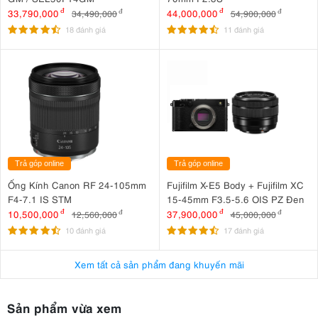
33,790,000
đ
44,000,000
đ
34,490,000
đ
54,900,000
đ
18 đánh giá
11 đánh giá
Trả góp online
Trả góp online
Ống Kính Canon RF 24-105mm
Fujifilm X-E5 Body + Fujifilm XC
F4-7.1 IS STM
15-45mm F3.5-5.6 OIS PZ Đen
10,500,000
đ
37,900,000
đ
12,560,000
đ
45,000,000
đ
10 đánh giá
17 đánh giá
Xem tất cả sản phẩm đang khuyến mãi
Sản phẩm vừa xem