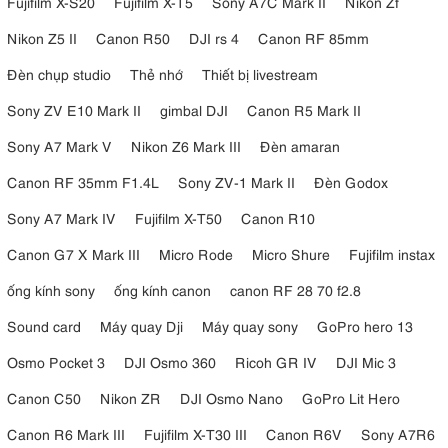
Fujifilm X-S20
Fujifilm X-T5
Sony A7C Mark II
Nikon Zf
Nikon Z5 II
Canon R50
DJI rs 4
Canon RF 85mm
Đèn chụp studio
Thẻ nhớ
Thiết bị livestream
Sony ZV E10 Mark II
gimbal DJI
Canon R5 Mark II
Sony A7 Mark V
Nikon Z6 Mark III
Đèn amaran
Canon RF 35mm F1.4L
Sony ZV-1 Mark II
Đèn Godox
Sony A7 Mark IV
Fujifilm X-T50
Canon R10
Canon G7 X Mark III
Micro Rode
Micro Shure
Fujifilm instax
ống kính sony
ống kính canon
canon RF 28 70 f2.8
Sound card
Máy quay Dji
Máy quay sony
GoPro hero 13
Osmo Pocket 3
DJI Osmo 360
Ricoh GR IV
DJI Mic 3
Canon C50
Nikon ZR
DJI Osmo Nano
GoPro Lit Hero
Canon R6 Mark III
Fujifilm X-T30 III
Canon R6V
Sony A7R6