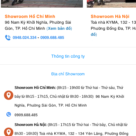
Showroom Hồ Chí Minh
Showroom Hà Nội
96 Nam Kỳ Khởi Nghĩa, Phường Sài
Toà nhà KYMA, 132 - 1
Xem bản đồ
Gòn, TP. Hồ Chí Minh
(
)
Phường Đống Đa, TP. H
đồ
)
0948.024.334
-
0909.688.485
0982.580.303
-
0938
Thông tin công ty
Địa chỉ Showroom
Showroom Hồ Chí Minh:
(8h15 - 19h00 từ
Thứ hai - Thứ sáu, Thứ
96 Nam Kỳ Khởi
bảy từ
8h15 - 17h15,
Chủ nhật từ 8
h30 - 16h30
)
Nghĩa, Phường Sài Gòn, TP. Hồ Chí Minh
0909.688.485
,
Showroom Hà Nội:
(8h15 - 17h15 từ Thứ hai - Thứ bảy
Chủ nhật từ
)
Toà nhà KYMA, 132 - 134 Yên Lãng, Phường Đống
8
h30 - 16h30