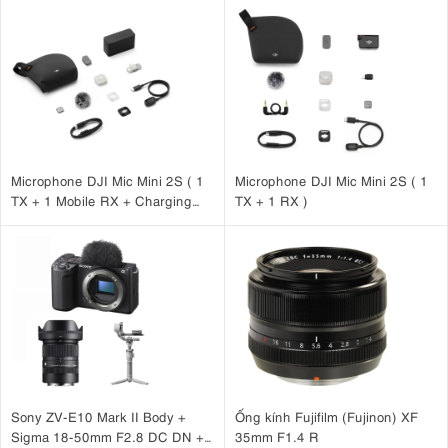
Microphone DJI Mic Mini 2S ( 1
Microphone DJI Mic Mini 2S ( 1
TX + 1 Mobile RX + Charging
TX + 1 RX )
Case )
Sony ZV-E10 Mark II Body +
Ống kính Fujifilm (Fujinon) XF
Sigma 18-50mm F2.8 DC DN +
35mm F1.4 R