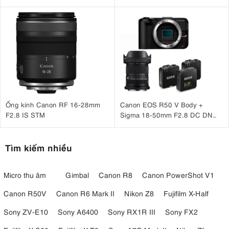
DJI RS 4 Mini
Ống kính Canon RF 16-28mm
Canon EOS R50 V Body +
F2.8 IS STM
Sigma 18-50mm F2.8 DC DN
(C) + Rode Wireless Go III
Tìm kiếm nhiều
Micro thu âm
Gimbal
Canon R8
Canon PowerShot V1
Canon R50V
Canon R6 Mark II
Nikon Z8
Fujifilm X-Half
Sony ZV-E10
Sony A6400
Sony RX1R III
Sony FX2