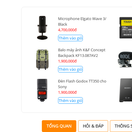
Microphone Elgato Wave 3/
Black
4,700,000đ
Thêm vào giỏ
Balo máy ảnh K&F Concept
Backpack KF13.087AV2
1,900,000đ
Thêm vào giỏ
Đèn Flash Godox TT350 cho
Sony
1,900,000đ
Thêm vào giỏ
TỔNG QUAN
HỎI & ĐÁP
THÔNG S