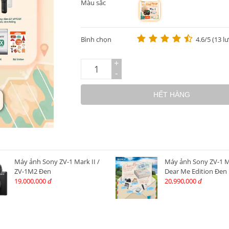
Màu sắc
m
Bình chọn
4.6/5 (13 l
+
-
HẾT HÀNG
Máy ảnh Sony ZV-1 Mark II /
Máy ảnh Sony ZV-1 M
ZV-1M2 Đen
Dear Me Edition Đen
19,000,000
20,990,000
đ
đ