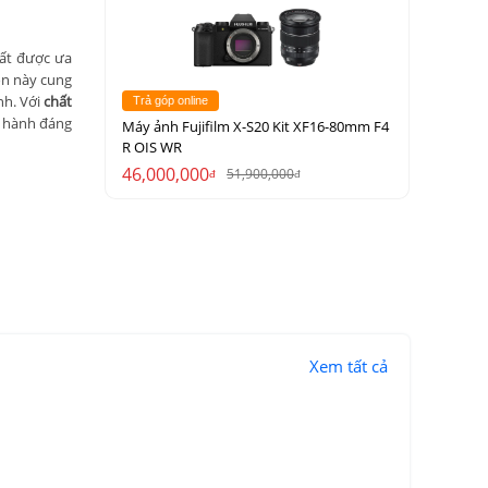
ất được ưa
ọn này cung
nh. Với
chất
Trả góp online
g hành đáng
Máy ảnh Fujifilm X-S20 Kit XF16-80mm F4
R OIS WR
46,000,000
51,900,000
đ
đ
Xem tất cả