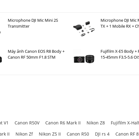
1 Mark II
Microphone DJI Mic Mini 2S
Microphone DJI Mic M
Transmitter
TX + 1 Mobile RX + C
-4.0
Case )
 là
ống kính zoom góc rộng mới được phát triển
, cung cấp
tiêu cự tươn
g hơn này cho phép bạn thu được nhiều hơn khung cảnh xung quanh, lý tư
Máy ảnh Canon EOS R8 Body +
Fujifilm X-E5 Body + 
hững thước phim vlog sống động. Khẩu độ lớn mang lại hiệu ứng bokeh đẹp
Canon RF 50mm F1.8 STM
15-45mm F3.5-5.6 OI
t V1
Canon R50V
Canon R6 Mark II
Nikon Z8
Fujifilm X-Hal
rk II
Nikon Zf
Nikon Z5 II
Canon R50
DJI rs 4
Canon RF 