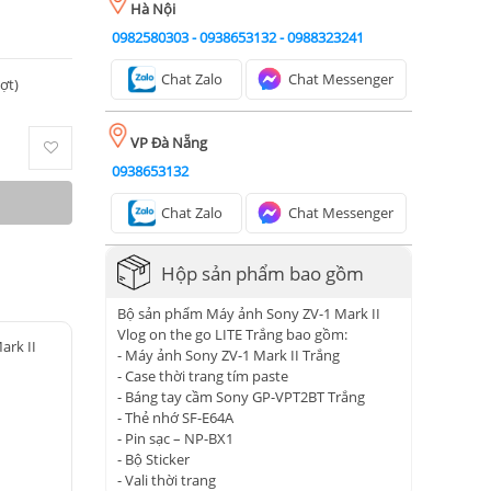
Hà Nội
0982580303
-
0938653132
-
0988323241
Chat Zalo
Chat Messenger
ượt)
VP Đà Nẵng
0938653132
Chat Zalo
Chat Messenger
Hộp sản phẩm bao gồm
Bộ sản phẩm Máy ảnh Sony ZV-1 Mark II
Vlog on the go LITE Trắng bao gồm:
ark II
- Máy ảnh Sony ZV-1 Mark II Trắng
- Case thời trang tím paste
- Báng tay cầm Sony GP-VPT2BT Trắng
- Thẻ nhớ SF-E64A
- Pin sạc – NP-BX1
- Bộ Sticker
- Vali thời trang