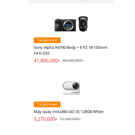
Trả góp online
Sony Alpha A6700 Body + E PZ 18-105mm
F4 G OSS
41,800,000
48,000,000
đ
đ
Trả góp online
Máy quay Insta360 GO 3S 128GB White
9,270,000
12,500,000
đ
đ