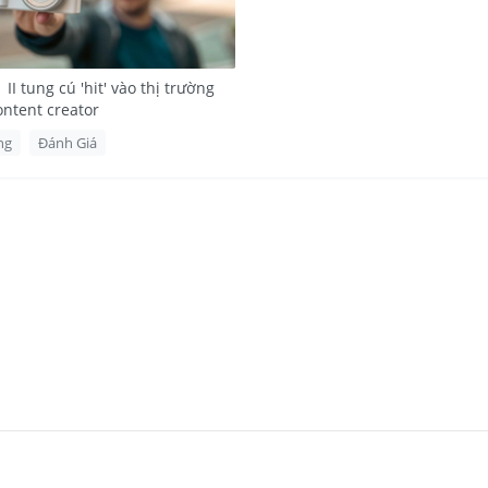
 II tung cú 'hit' vào thị trường
ontent creator
ng
Đánh Giá
Sony ZV-1 Mark II
8-4
xoay lật
ây
ch hợp (kèm mút chắn gió)