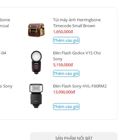
gbone
Túi máy ảnh Herringbone
rcoal
Timecode Small Brown
1,650,000đ
Thêm vào giỏ
T-04
Đèn Flash Godox V1S Cho
Sony
5,159,000đ
Thêm vào giỏ
ho Sony
Đèn Flash Sony HVL-F60RM2
13,990,000đ
Thêm vào giỏ
SẢN PHẨM NỔI BẬT