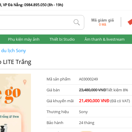
, VP Đà Nẵng: 0984.895.050 (8h - 19h)
Mã giảm giá
tlk
0 Mã
Phụ kiện máy ảnh
Thiết bị Studio
Âm thanh & livestream
du lịch Sony
o LITE Trắng
Mã sản phẩm
A03000249
Giá bán
23,480,000 VNĐ
Tiết kiệm 8%
21,490,000 VNĐ
Giá khuyến mãi
(Đã có VAT)
Thương hiệu
Sony
Bảo hành
24 tháng