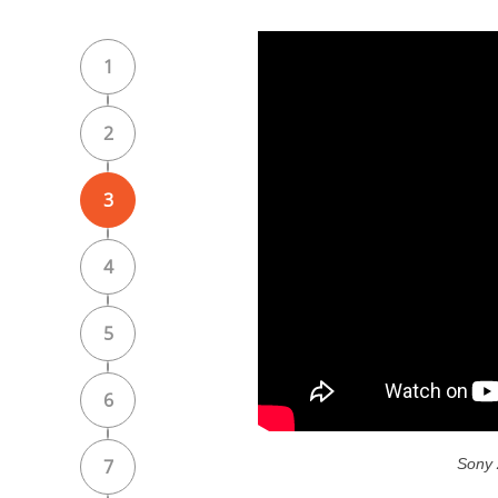
1
2
3
4
5
6
7
Sony 