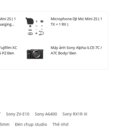
ini 2S ( 1
Microphone DJI Mic Mini 2S ( 1
harging
TX + 1 RX )
g đương 18-
ởng cho ảnh
Fujifilm XC
Máy ảnh Sony Alpha ILCE-7C /
 mắt và khả
S PZ Đen
A7C Body/ Đen
f
Sony ZV-E10
Sony A6400
Sony RX1R III
85mm
Đèn chụp studio
Thẻ nhớ