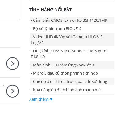
TÍNH NĂNG NỔI BẬT
- Cảm biến CMOS Exmor RS BSI 1" 20.1MP
- Bộ xử lý hình ảnh BIONZ X
- Video UHD 4K30p với Gamma HLG & S-
Log3/2
- Ống kính ZEISS Vario-Sonnar T 18-50mm
F1.8-4.0
- Màn hình LCD cảm ứng xoay lật 3"
- Micro 3 đầu củ thông minh tích hợp
- Chế độ điều khiển trực quan, dễ sử dụng
Sony Alpha A7 Mark IV Body + Sony FE 85mm F1.8
- Khả năng ổn định hình ảnh mạnh mẽ
- Theo dõi thời gian thực & lấy nét tự động
Xem thêm ▼
theo ánh mắt
- Công tắc Bokeh & ưu tiên khuôn mặt A
- Cài đặt vlog điện ảnh, chế độ quay S&Q
- Cài đặt giới thiệu sản phẩm