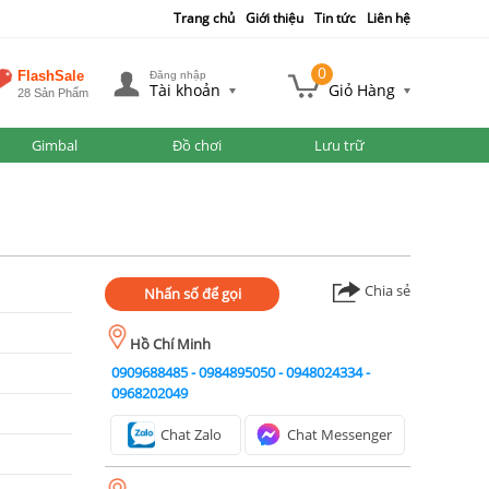
Trang chủ
Giới thiệu
Tin tức
Liên hệ
0
FlashSale
Đăng nhập
Tài khoản
Giỏ Hàng
28 Sản Phẩm
Gimbal
Đồ chơi
Lưu trữ
Chia sẻ
Nhấn số để gọi
Hồ Chí Minh
0909688485
-
0984895050
-
0948024334
-
0968202049
Chat Zalo
Chat Messenger