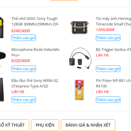
Thẻ nhớ SDXC Sony Tough
Túi máy ảnh Herrin
128GB 300Mb/299Mb/s (SF-
Timecode Small Cha
G128T/T1)
1,650,000đ
8,000,000đ
Thêm vào giỏ
Thêm vào giỏ
Microphone Rode VideoMic
Bộ Trigger Godox A
Pro+
Liên hệ
8,020,000đ
Thêm vào giỏ
Thêm vào giỏ
Đầu đọc thẻ Sony MRW-G2
Pin Pisen NP-BX1 c
CFexpress Type A/SD
RX100
Liên hệ
Liên hệ
Thêm vào giỏ
Thêm vào giỏ
Ố KỸ THUẬT
PHỤ KIỆN
ĐÁNH GIÁ & NHẬN XÉT