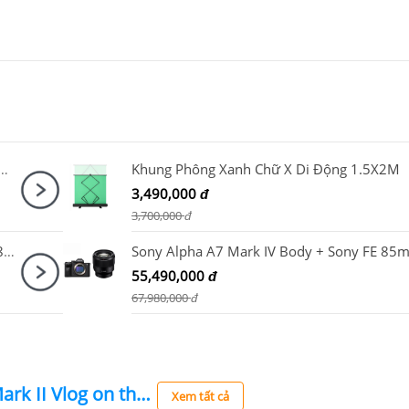
 Mark III Body + Canon RF 50mm F1.8 STM
Khung Phông Xanh Chữ X Di Động 1.5X2M
3,490,000
đ
3,700,000
đ
Sony ZV-E10 Mark II + Sigma 18-50mm F2.8 DC DN for Sony
55,490,000
đ
67,980,000
đ
Máy ảnh Sony ZV-1 Mark II Vlog on the go LITE Trắng
Xem tất cả