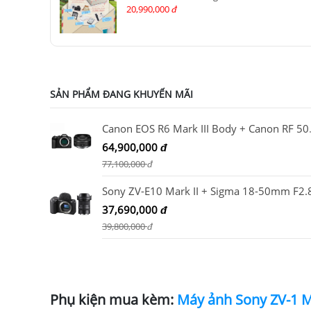
20,990,000
đ
SẢN PHẨM ĐANG KHUYẾN MÃI
Canon EOS R6
64,900,000
đ
77,100,000
đ
37,690,000
đ
39,800,000
đ
Phụ kiện mua kèm: