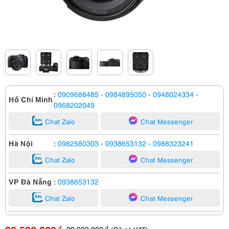
:
0909688485
- 0984895050
- 0948024334
-
Hồ Chí Minh
0968202049
Chat Zalo
Chat Messenger
Hà Nội
:
0982580303
- 0938653132
- 0988323241
Chat Zalo
Chat Messenger
VP Đà Nẵng
:
0938653132
Chat Zalo
Chat Messenger
29,000,000
đ
đ