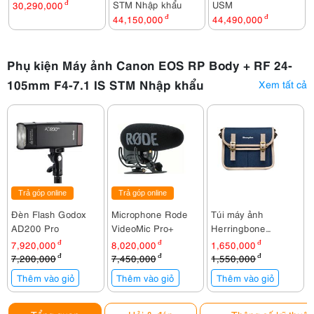
STM Nhập khẩu
USM
30,290,000
đ
44,150,000
đ
44,490,000
đ
Phụ kiện Máy ảnh Canon EOS RP Body + RF 24-
105mm F4-7.1 IS STM Nhập khẩu
Xem tất cả
Trả góp online
Trả góp online
Đèn Flash Godox
Microphone Rode
Túi máy ảnh
AD200 Pro
VideoMic Pro+
Herringbone
Timecode Small
7,920,000
đ
8,020,000
đ
1,650,000
đ
Navy
7,200,000
đ
7,450,000
đ
1,550,000
đ
Thêm vào giỏ
Thêm vào giỏ
Thêm vào giỏ