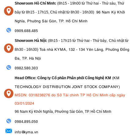
Showroom Hồ Chí Minh:
(8h15 - 19h00 từ
Thứ hai - Thứ sáu, Thứ
7. Kết Luận: Canon EOS RP
96 Nam Kỳ Khởi
bảy từ
8h15 - 17h15,
Chủ nhật từ 8
h30 - 16h30
)
Canon EOS RP
máy ảnh full-frame không gương lật
là một chiếc
Nghĩa, Phường Sài Gòn, TP. Hồ Chí Minh
đầy tiềm năng, mang đến sự kết hợp tuyệt vời giữa hiệu suất, tính di
giá cả phải chăng
cảm
động và
. Với những tính năng nổi bật như
0909.688.485
biến full-frame
hệ thống lấy nét tự động
chất lượng cao,
tiên tiến và
,
Showroom Hà Nội:
(8h15 - 17h15 từ Thứ hai - Thứ bảy
Chủ nhật từ
quay video 4K
Canon RP
khả năng
,
là lựa chọn hoàn hảo để bạn ghi
)
lại mọi khoảnh khắc đáng nhớ bằng cả hình ảnh và video.
Toà nhà KYMA, 132 - 134 Yên Lãng, Phường Đống
8
h30 - 16h30
Đa, TP. Hà Nội
8. Canon EOS RP: body only là gì
0982.580.303
body
Chỉ thân máy (body only):
Canon EOS RP
là phiên bản
Điều
(KM
Head Office: Công ty Cổ phần Phân phối Công Nghệ KM
này có nghĩa là sản phẩm được bán chỉ bao gồm phần thân máy ảnh.
không
TECHNOLOGY DISTRIBUTION JOINT STOCK COMPANY)
Nó
đi kèm ống kính. Bạn sẽ cần mua riêng một ống kính tương
ngàm
thích để có thể chụp ảnh hoặc quay video. EOS RP sử dụng
MSDN: 0318238276 do Sở Tài chính TP Hồ Chí Minh cấp ngày
ống kính Canon RF
, nhưng cũng có thể sử dụng ống kính EF và EF-
03/01/2024
S thông qua bộ chuyển đổi.
96 Nam Kỳ Khởi Nghĩa, Phường Sài Gòn, TP. Hồ Chí Minh
9. Mua ngay máy ảnh Canon EOS RP chính
09
84.895.050
hãng tại kyma
info@kyma.vn