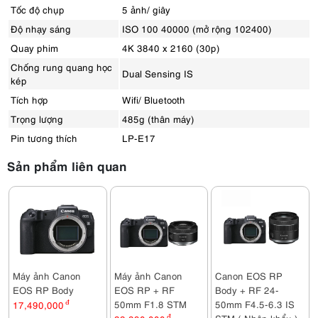
Tốc độ chụp
5 ảnh/ giây
Độ nhạy sáng
ISO 100 40000 (mở rộng 102400)
Quay phim
4K 3840 x 2160 (30p)
Chống rung quang học
Dual Sensing IS
kép
Tích hợp
Wifi/ Bluetooth
Trọng lượng
485g (thân máy)
Pin tương thích
LP-E17
Sản phẩm liên quan
Máy ảnh Canon
Máy ảnh Canon
Canon EOS RP
EOS RP Body
EOS RP + RF
Body + RF 24-
50mm F1.8 STM
50mm F4.5-6.3 IS
17,490,000
đ
STM ( Nhập khẩu )
đ