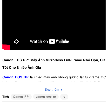
Canon EOS RP: Máy Ảnh Mirrorless Full-Frame Nhỏ Gọn, Giá
Tốt Cho Nhiếp Ảnh Gia
Canon EOS RP
là chiếc máy ảnh không gương lật full-frame thứ
hai của Canon, mang đến sự kết hợp hoàn hảo giữa tính di động,
chất lượng hình ảnh vượt trội và mức giá hấp dẫn. Đây là lựa chọn
Đọc thêm ▼
lý tưởng cho cả những người mới bắt đầu và các nhiếp ảnh gia
Thẻ:
Canon RP
canon eos rp
rp
chuyên nghiệp đang tìm kiếm một chiếc máy ảnh full-frame linh
hoạt.