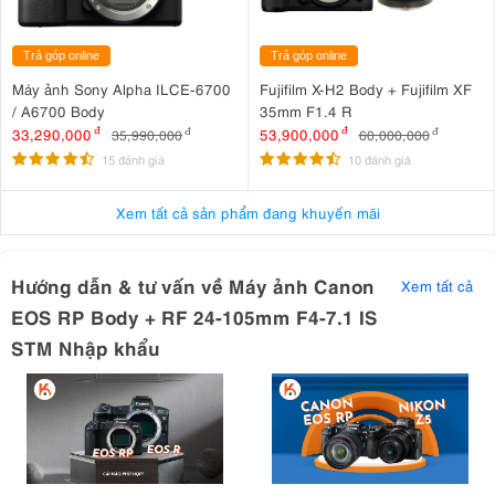
Trả góp online
Trả góp online
Máy ảnh Sony Alpha ILCE-6700
Fujifilm X-H2 Body + Fujifilm XF
/ A6700 Body
35mm F1.4 R
33,290,000
đ
53,900,000
đ
35,990,000
đ
60,000,000
đ
15 đánh giá
10 đánh giá
Xem tất cả sản phẩm đang khuyến mãi
RP là chiếc máy ảnh không gương lật full-frame nhỏ gọn, giá cả
phải chăng và linh hoạt
Hướng dẫn & tư vấn về Máy ảnh Canon
Xem tất cả
EOS RP Body + RF 24-105mm F4-7.1 IS
1. Canon EOS RP: Thiết Kế Nhỏ Gọn, Cầm
STM Nhập khẩu
Nắm Thoải Mái
Máy ảnh mirrorless Canon
EOS RP
sở hữu kích thước ấn tượng
132,5 x 85 x 70 mm và trọng lượng chỉ 485g, trở thành một trong
máy ảnh full-frame
những
nhẹ nhất trên thị trường. Thiết kế thân
máy được tối ưu hóa để mang lại cảm giác cầm nắm thoải mái trong