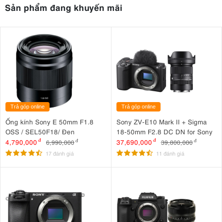
Sản phẩm đang khuyến mãi
Trả góp online
Trả góp online
Ống kính Sony E 50mm F1.8
Sony ZV-E10 Mark II + Sigma
OSS / SEL50F18/ Đen
18-50mm F2.8 DC DN for Sony
4,790,000
đ
37,690,000
đ
6,990,000
đ
39,800,000
đ
17 đánh giá
11 đánh giá