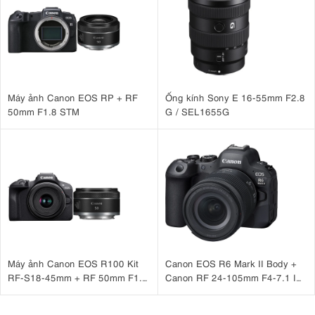
Máy ảnh Canon EOS RP + RF
Ống kính Sony E 16-55mm F2.8
50mm F1.8 STM
G / SEL1655G
Tốc độ chụp liên tiếp là 5 fps hoàn toàn đáp ứng được mọi nhu cầu
chụp ảnh của bạn
3. Canon EOS RP: Quay Video 4K UHD Sắc
Máy ảnh Canon EOS R100 Kit
Canon EOS R6 Mark II Body +
RF-S18-45mm + RF 50mm F1.8
Canon RF 24-105mm F4-7.1 IS
Nét
STM
STM
quay video
Canon EOS RP
quay video 4K UHD