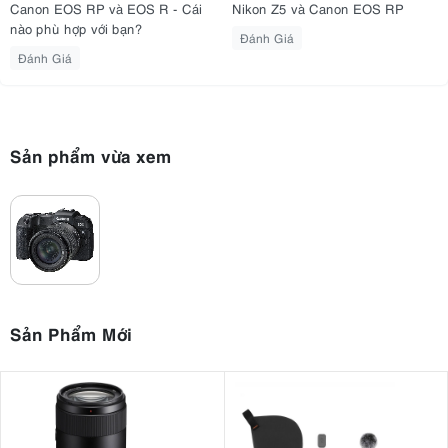
thời gian dài sử dụng. Các nút chức năng và vòng điều khiển được bố
Canon EOS RP và EOS R - Cái
Nikon Z5 và Canon EOS RP
trí khoa học, giúp người dùng dễ dàng thao tác mà không cần rời mắt
nào phù hợp với bạn?
Đánh Giá
khỏi khung hình.
Đánh Giá
Sản phẩm vừa xem
Sản Phẩm Mới
Màn hình LCD của máy có thể xoay nhiều góc, giúp cho người
dùng
có thể chụp ảnh từ những góc mới lạ