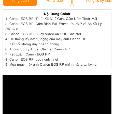
Tổng quan
Hỏi & đáp
Thông số kỹ thuật
Nội Dung Chính
1.
Canon EOS RP: Thiết Kế Nhỏ Gọn, Cầm Nắm Thoải Mái
2.
Canon EOS RP: Cảm Biến Full-Frame 26.2MP và Bộ Xử Lý
DIGIC 8
3.
Canon EOS RP: Quay Video 4K UHD Sắc Nét
4.
Hệ thống lấy nét tự động của máy ảnh Canon RP
5.
Kết nối không dây nhanh chóng
6.
Thông Số Kỹ Thuật Chi Tiết Canon RP
7.
Kết Luận: Canon EOS RP
8.
Canon EOS RP: body only là gì
9.
Mua ngay máy ảnh Canon EOS RP chính hãng tại kyma