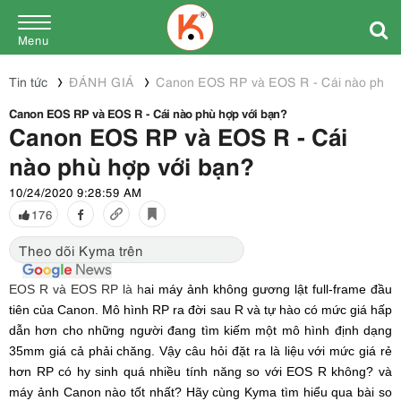
Menu
Tin tức
ĐÁNH GIÁ
Canon EOS RP và EOS R - Cái nào phù h
Canon EOS RP và EOS R - Cái nào phù hợp với bạn?
Canon EOS RP và EOS R - Cái
nào phù hợp với bạn?
10/24/2020 9:28:59 AM
176
Theo dõi Kyma trên
EOS R và EOS RP là h
ai máy ảnh không gương lật full-frame đầu
tiên của Canon. Mô hình RP ra đời sau R và tự hào có mức giá hấp
dẫn hơn cho những người đang tìm kiếm một mô hình định dạng
35mm giá cả phải chăng. Vậy câu hỏi đặt ra là liệu với mức giá rẻ
hơn RP có hy sinh quá nhiều tính năng so với EOS R không? và
máy ảnh Canon nào tốt nhất? Hãy cùng Kyma tìm hiểu qua bài so