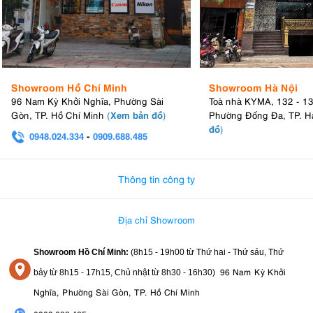
Showroom Hồ Chí Minh
Showroom Hà Nội
96 Nam Kỳ Khởi Nghĩa, Phường Sài
Toà nhà KYMA, 132 - 1
Xem bản đồ
Gòn, TP. Hồ Chí Minh
(
)
Phường Đống Đa, TP. H
đồ
)
0948.024.334
-
0909.688.485
0982.580.303
-
0938
Thông tin công ty
Địa chỉ Showroom
Showroom Hồ Chí Minh:
(8h15 - 19h00 từ
Thứ hai - Thứ sáu, Thứ
96 Nam Kỳ Khởi
bảy từ
8h15 - 17h15,
Chủ nhật từ 8
h30 - 16h30
)
Nghĩa, Phường Sài Gòn, TP. Hồ Chí Minh