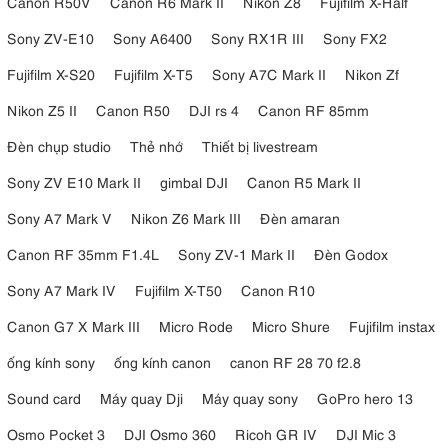
Canon R50V
Canon R6 Mark II
Nikon Z8
Fujifilm X-Half
Sony ZV-E10
Sony A6400
Sony RX1R III
Sony FX2
Fujifilm X-S20
Fujifilm X-T5
Sony A7C Mark II
Nikon Zf
Nikon Z5 II
Canon R50
DJI rs 4
Canon RF 85mm
Đèn chụp studio
Thẻ nhớ
Thiết bị livestream
Sony ZV E10 Mark II
gimbal DJI
Canon R5 Mark II
Sony A7 Mark V
Nikon Z6 Mark III
Đèn amaran
Canon RF 35mm F1.4L
Sony ZV-1 Mark II
Đèn Godox
Sony A7 Mark IV
Fujifilm X-T50
Canon R10
Canon G7 X Mark III
Micro Rode
Micro Shure
Fujifilm instax
ống kính sony
ống kính canon
canon RF 28 70 f2.8
Sound card
Máy quay Dji
Máy quay sony
GoPro hero 13
Osmo Pocket 3
DJI Osmo 360
Ricoh GR IV
DJI Mic 3