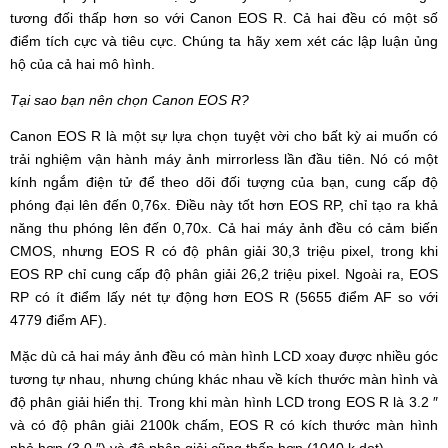
tương đối thấp hơn so với Canon EOS R. Cả hai đều có một số
điểm tích cực và tiêu cực. Chúng ta hãy xem xét các lập luận ủng
hộ của cả hai mô hình.
Tại sao bạn nên chọn Canon EOS R?
Canon EOS R là một sự lựa chọn tuyệt vời cho bất kỳ ai muốn có
trải nghiệm vận hành máy ảnh mirrorless lần đầu tiên. Nó có một
kính ngắm điện tử để theo dõi đối tượng của bạn, cung cấp độ
phóng đại lên đến 0,76x. Điều này tốt hơn EOS RP, chỉ tạo ra khả
năng thu phóng lên đến 0,70x. Cả hai máy ảnh đều có cảm biến
CMOS, nhưng EOS R có độ phân giải 30,3 triệu pixel, trong khi
EOS RP chỉ cung cấp độ phân giải 26,2 triệu pixel. Ngoài ra, EOS
RP có ít điểm lấy nét tự động hơn EOS R (5655 điểm AF so với
4779 điểm AF).
Mặc dù cả hai máy ảnh đều có màn hình LCD xoay được nhiều góc
tương tự nhau, nhưng chúng khác nhau về kích thước màn hình và
độ phân giải hiển thị. Trong khi màn hình LCD trong EOS R là 3.2 ″
và có độ phân giải 2100k chấm, EOS R có kích thước màn hình
nhỏ hơn (3.0 ″) và độ phân giải cũng thấp hơn (1040 k dot).