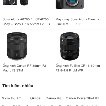
Sony Alpha A6700 / ILCE-6700
Máy quay Sony Alpha Cinema
Body + Sony E 16-55mm F2.8 G
Line ILME - FX50
Ống kính Canon RF 85mm F2
Ống kính Fujifilm XF 16-50mm
Macro IS STM
F2.8-4.8 R LM WR
Tìm kiếm nhiều
Micro thu âm
Gimbal
Canon R8
Canon PowerShot V1