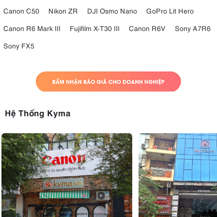
Canon C50
Nikon ZR
DJI Osmo Nano
GoPro Lit Hero
Canon R6 Mark III
Fujifilm X-T30 III
Canon R6V
Sony A7R6
Sony FX5
Hệ Thống Kyma