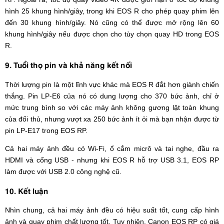
hình 25 khung hình/giây, trong khi EOS R cho phép quay phim lên
đến 30 khung hình/giây. Nó cũng có thể được mở rộng lên 60
khung hình/giây nếu được chọn cho tùy chọn quay HD trong EOS
R.
9. Tuổi thọ pin và khả năng kết nối
Thời lượng pin là một lĩnh vực khác mà EOS R đắt hơn giành chiến
thắng. Pin LP-E6 của nó có dung lượng cho 370 bức ảnh, chỉ ở
mức trung bình so với các máy ảnh không gương lật toàn khung
của đối thủ, nhưng vượt xa 250 bức ảnh ít ỏi mà bạn nhận được từ
pin LP-E17 trong EOS RP.
Cả hai máy ảnh đều có Wi-Fi, ổ cắm micrô và tai nghe, đầu ra
HDMI và cổng USB - nhưng khi EOS R hỗ trợ USB 3.1, EOS RP
làm được với USB 2.0 công nghệ cũ.
10. Kết luận
Nhìn chung, cả hai máy ảnh đều có hiệu suất tốt, cung cấp hình
ảnh và quay phim chất lượng tốt. Tuy nhiên, Canon EOS RP có giá