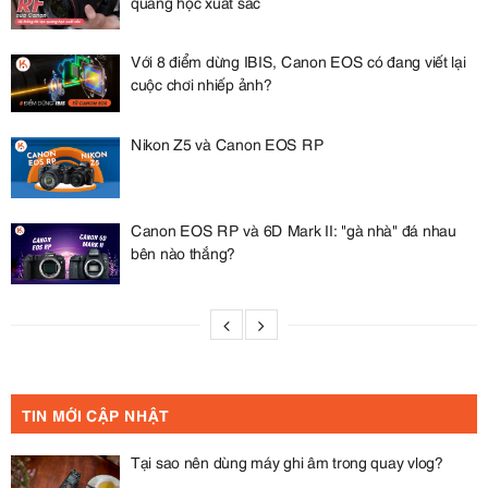
quang học xuất sắc
Với 8 điểm dừng IBIS, Canon EOS có đang viết lại
cuộc chơi nhiếp ảnh?
Nikon Z5 và Canon EOS RP
Canon EOS RP và 6D Mark II: "gà nhà" đá nhau
bên nào thắng?
TIN MỚI CẬP NHẬT
Tại sao nên dùng máy ghi âm trong quay vlog?