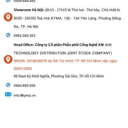
0909.688.485
,
Showroom Hà Nội:
(8h15 - 17h15 từ Thứ hai - Thứ bảy
Chủ nhật từ
)
Toà nhà KYMA, 132 - 134 Yên Lãng, Phường Đống
8
h30 - 16h30
Đa, TP. Hà Nội
0982.580.303
(KM
Head Office: Công ty Cổ phần Phân phối Công Nghệ KM
TECHNOLOGY DISTRIBUTION JOINT STOCK COMPANY)
MSDN: 0318238276 do Sở Tài chính TP Hồ Chí Minh cấp ngày
03/01/2024
96 Nam Kỳ Khởi Nghĩa, Phường Sài Gòn, TP. Hồ Chí Minh
09
84.895.050
info@kyma.vn