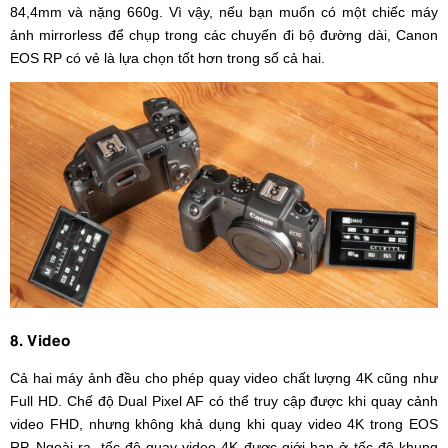
84,4mm và nặng 660g. Vì vậy, nếu bạn muốn có một chiếc máy
ảnh mirrorless để chụp trong các chuyến đi bộ đường dài, Canon
EOS RP có vẻ là lựa chọn tốt hơn trong số cả hai.
8. Video
Cả hai máy ảnh đều cho phép quay video chất lượng 4K cũng như
Full HD. Chế độ Dual Pixel AF có thể truy cập được khi quay cảnh
video FHD, nhưng không khả dụng khi quay video 4K trong EOS
RP. Ngoài ra, tốc độ quay video 4K được giới hạn ở tốc độ khung