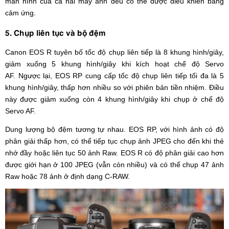
màn hình của cả hai máy ảnh đều có thể được điều khiển bằng
cảm ứng.
5. Chụp liên tục và bộ đệm
Canon EOS R tuyên bố tốc độ chụp liên tiếp là 8 khung hình/giây,
giảm xuống 5 khung hình/giây khi kích hoạt chế độ Servo
AF. Ngược lại, EOS RP cung cấp tốc độ chụp liên tiếp tối đa là 5
khung hình/giây, thấp hơn nhiều so với phiên bản tiền nhiệm. Điều
này được giảm xuống còn 4 khung hình/giây khi chụp ở chế độ
Servo AF.
Dung lượng bộ đệm tương tự nhau. EOS RP, với hình ảnh có độ
phân giải thấp hơn, có thể tiếp tục chụp ảnh JPEG cho đến khi thẻ
nhớ đầy hoặc liên tục 50 ảnh Raw. EOS R có độ phân giải cao hơn
được giới hạn ở 100 JPEG (vẫn còn nhiều) và có thể chụp 47 ảnh
Raw hoặc 78 ảnh ở định dạng C-RAW.