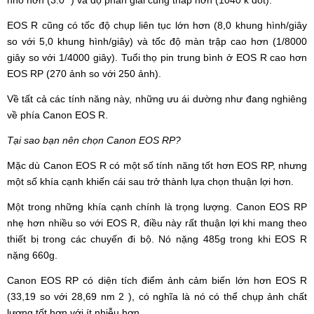
EOS R cũng có tốc độ chụp liên tục lớn hơn (8,0 khung hình/giây
so với 5,0 khung hình/giây) và tốc độ màn trập cao hơn (1/8000
giây so với 1/4000 giây). Tuổi thọ pin trung bình ở EOS R cao hơn
EOS RP (270 ảnh so với 250 ảnh).
Về tất cả các tính năng này, những ưu ái dường như đang nghiêng
về phía Canon EOS R.
Tại sao bạn nên chọn Canon EOS RP?
Mặc dù Canon EOS R có một số tính năng tốt hơn EOS RP, nhưng
một số khía cạnh khiến cái sau trở thành lựa chọn thuận lợi hơn.
Một trong những khía cạnh chính là trọng lượng. Canon EOS RP
nhẹ hơn nhiều so với EOS R, điều này rất thuận lợi khi mang theo
thiết bị trong các chuyến đi bộ. Nó nặng 485g trong khi EOS R
nặng 660g.
Canon EOS RP có diện tích điểm ảnh cảm biến lớn hơn EOS R
(33,19 so với 28,69 nm 2 ), có nghĩa là nó có thể chụp ảnh chất
lượng tốt hơn với ít nhiễu hơn.