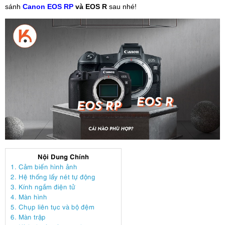
sánh
Canon EOS RP
và EOS R
sau nhé!
Nội Dung Chính
1. Cảm biến hình ảnh
2. Hệ thống lấy nét tự động
3. Kính ngắm điện tử
4. Màn hình
5. Chụp liên tục và bộ đệm
6. Màn trập