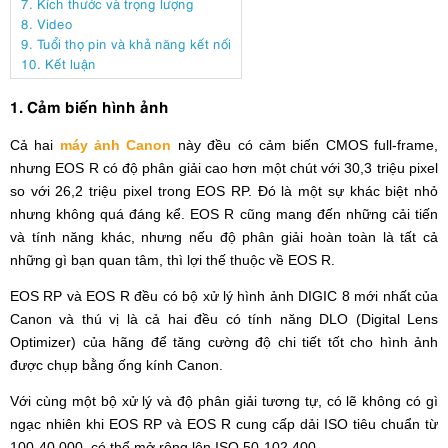
7. Kích thước và trọng lượng
8. Video
9. Tuổi thọ pin và khả năng kết nối
10. Kết luận
1. Cảm biến hình ảnh
Cả hai
máy ảnh Canon
này đều có cảm biến CMOS full-frame,
nhưng EOS R có độ phân giải cao hơn một chút với 30,3 triệu pixel
so với 26,2 triệu pixel trong EOS RP. Đó là một sự khác biệt nhỏ
nhưng không quá đáng kể. EOS R cũng mang đến những cải tiến
và tính năng khác, nhưng nếu độ phân giải hoàn toàn là tất cả
những gì bạn quan tâm, thì lợi thế thuộc về EOS R.
EOS RP và EOS R đều có bộ xử lý hình ảnh DIGIC 8 mới nhất của
Canon và thú vị là cả hai đều có tính năng DLO (Digital Lens
Optimizer) của hãng để tăng cường độ chi tiết tốt cho hình ảnh
được chụp bằng ống kính Canon.
Với cùng một bộ xử lý và độ phân giải tương tự, có lẽ không có gì
ngạc nhiên khi EOS RP và EOS R cung cấp dải ISO tiêu chuẩn từ
100-40.000, có thể mở rộng lên ISO 50-102.400.