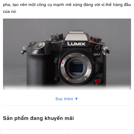
pha, tạo nên một công cụ mạnh mẽ xứng đáng với vị thế hàng đầu
của nó.
Đọc thêm ▼
2. Panasonic Lumix GH7 ra mắt khi nào?
Sản phẩm đang khuyến mãi
Máy ảnh Panasonic
Lumix GH7 được ra mắt vào ngày 5 tháng 6