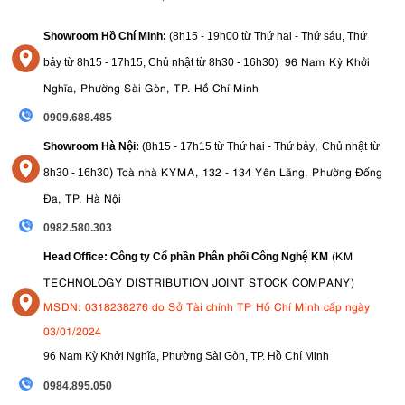
3.9. Thân máy bền bỉ, chống chịu được thời tiết
Showroom Hồ Chí Minh:
(8h15 - 19h00 từ
Thứ hai - Thứ sáu, Thứ
GH7 được thiết kế dành cho những người sáng tạo khó tính và có
thể chịu được môi trường khắc nghiệt với khả năng chống bụi,
96 Nam Kỳ Khởi
bảy từ
8h15 - 17h15,
Chủ nhật từ 8
h30 - 16h30
)
chống nước bắn và chống đóng băng ở nhiệt độ xuống tới -10 độ
Nghĩa, Phường Sài Gòn, TP. Hồ Chí Minh
C. Điều này đảm bảo buổi chụp của bạn có thể tiếp tục trong nhiều
0909.688.485
điều kiện thời tiết khác nhau. Với độ bền và tính linh hoạt đáng tin
cậy như vậy, đây là một công cụ tuyệt vời cho môi trường sản xuất,
,
Showroom Hà Nội:
(8h15 - 17h15 từ Thứ hai - Thứ bảy
Chủ nhật từ
cho dù chụp cảnh trong nhà hay ngoài trời.
)
Toà nhà KYMA, 132 - 134 Yên Lãng, Phường Đống
8
h30 - 16h30
4. Ưu và nhược điểm
Đa, TP. Hà Nội
0982.580.303
Ưu điểm:
(KM
Head Office: Công ty Cổ phần Phân phối Công Nghệ KM
Tự động lấy nét được cải tiến nhờ phát hiện pha và nhận
TECHNOLOGY DISTRIBUTION JOINT STOCK COMPANY)
dạng chủ thể được cập nhật
MSDN: 0318238276 do Sở Tài chính TP Hồ Chí Minh cấp ngày
Bố trí điều khiển và xử lý tuyệt vời
03/01/2024
Ổn định hình ảnh trong thân máy tuyệt vời
96 Nam Kỳ Khởi Nghĩa, Phường Sài Gòn, TP. Hồ Chí Minh
Nhiều định dạng video và tính năng cao cấp
Thời gian quay video thực tế không giới hạn
09
84.895.050