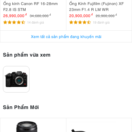
Ống kính Canon RF 16-28mm
Ống Kính Fujifilm (Fujinon) XF
F2.8 IS STM
23mm F1.4 R LM WR
26,990,000
đ
20,900,000
đ
34,680,000
đ
26,900,000
đ
14 đánh giá
19 đánh giá
Xem tất cả sản phẩm đang khuyến mãi
Sản phẩm vừa xem
Sản Phẩm Mới