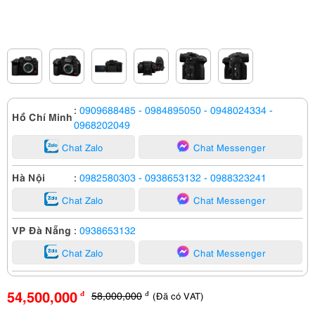
:
0909688485
- 0984895050
- 0948024334
-
Hồ Chí Minh
0968202049
Chat Zalo
Chat Messenger
Hà Nội
:
0982580303
- 0938653132
- 0988323241
Chat Zalo
Chat Messenger
VP Đà Nẵng
:
0938653132
Chat Zalo
Chat Messenger
54,500,000
58,000,000
(Đã có VAT)
đ
đ