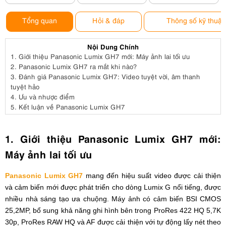
Tổng quan
Hỏi & đáp
Thông số kỹ thuật
Nội Dung Chính
1.
Giới thiệu Panasonic Lumix GH7 mới: Máy ảnh lai tối ưu
2.
Panasonic Lumix GH7 ra mắt khi nào?
3.
Đánh giá Panasonic Lumix GH7: Video tuyệt vời, âm thanh
tuyệt hảo
4.
Ưu và nhược điểm
5.
Kết luận về Panasonic Lumix GH7
1. Giới thiệu Panasonic Lumix GH7 mới:
Máy ảnh lai tối ưu
Panasonic Lumix GH7
mang đến hiệu suất video được cải thiện
và cảm biến mới được phát triển cho dòng Lumix G nổi tiếng, được
nhiều nhà sáng tạo ưa chuộng. Máy ảnh có cảm biến BSI CMOS
25,2MP, bổ sung khả năng ghi hình bên trong ProRes 422 HQ 5,7K
30p, ProRes RAW HQ và AF được cải thiện với tự động lấy nét theo