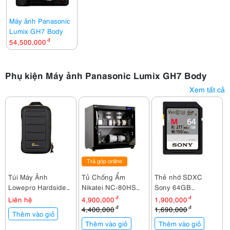
Máy ảnh Panasonic
Lumix GH7 Body
54,500,000
đ
Phụ kiện Máy ảnh Panasonic Lumix GH7 Body
Xem tất cả
Trả góp online
Túi Máy Ảnh
Tủ Chống Ẩm
Thẻ nhớ SDXC
Lowepro Hardside
Nikatei NC-80HS
Sony 64GB
CS 60
(80 lít)
277Mb/150Mb/s
Liên hệ
4,900,000
đ
1,900,000
đ
(SF-M64/T2)
4,400,000
đ
1,690,000
đ
Thêm vào giỏ
Thêm vào giỏ
Thêm vào giỏ