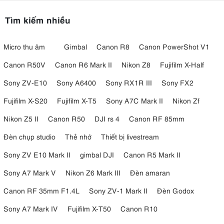
hơn.
Tìm kiếm nhiều
Micro thu âm
Gimbal
Canon R8
Canon PowerShot V1
Canon R50V
Canon R6 Mark II
Nikon Z8
Fujifilm X-Half
Sony ZV-E10
Sony A6400
Sony RX1R III
Sony FX2
Fujifilm X-S20
Fujifilm X-T5
Sony A7C Mark II
Nikon Zf
Nikon Z5 II
Canon R50
DJI rs 4
Canon RF 85mm
Đèn chụp studio
Thẻ nhớ
Thiết bị livestream
Sony ZV E10 Mark II
gimbal DJI
Canon R5 Mark II
Sony A7 Mark V
Nikon Z6 Mark III
Đèn amaran
3.5. Sáng tạo với LUT thời gian thực
Canon RF 35mm F1.4L
Sony ZV-1 Mark II
Đèn Godox
Với quyền truy cập vào LUT thời gian thực được cải tiến trên Lumix
GH7, bạn có thể tạo ra những bức ảnh và video biểu cảm ngay từ
Sony A7 Mark IV
Fujifilm X-T50
Canon R10
máy ảnh của mình. LUT thời gian thực cho phép người dùng tải