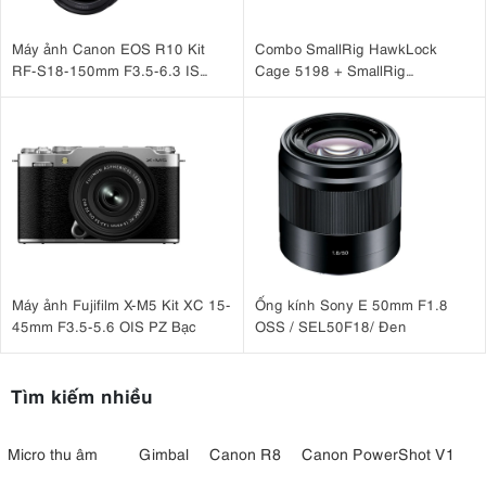
Máy ảnh Canon EOS R10 Kit
Combo SmallRig HawkLock
RF-S18-150mm F3.5-6.3 IS
Cage 5198 + SmallRig
STM
HawkLock H21 4485 cho Sony
A7CM2, A7CR
Máy ảnh Fujifilm X-M5 Kit XC 15-
Ống kính Sony E 50mm F1.8
45mm F3.5-5.6 OIS PZ Bạc
OSS / SEL50F18/ Đen
Tìm kiếm nhiều
Micro thu âm
Gimbal
Canon R8
Canon PowerShot V1