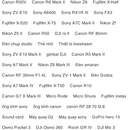
Canon R50V
Canon R6 Mark II
Nikon Z8
Fujifilm X-Half
Sony ZV-E10
Sony A6400
Sony RX1R III
Sony FX2
Fujifilm X-S20
Fujifilm X-T5
Sony A7C Mark II
Nikon Zf
Nikon Z5 II
Canon R50
DJI rs 4
Canon RF 85mm
Đèn chụp studio
Thẻ nhớ
Thiết bị livestream
Sony ZV E10 Mark II
gimbal DJI
Canon R5 Mark II
Sony A7 Mark V
Nikon Z6 Mark III
Đèn amaran
Canon RF 35mm F1.4L
Sony ZV-1 Mark II
Đèn Godox
Sony A7 Mark IV
Fujifilm X-T50
Canon R10
Canon G7 X Mark III
Micro Rode
Micro Shure
Fujifilm instax
ống kính sony
ống kính canon
canon RF 28 70 f2.8
Sound card
Máy quay Dji
Máy quay sony
GoPro hero 13
Osmo Pocket 3
DJI Osmo 360
Ricoh GR IV
DJI Mic 3