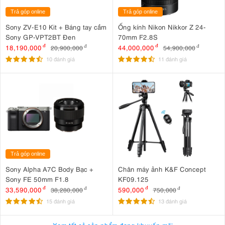
Trả góp online
Trả góp online
Sony ZV-E10 Kit + Báng tay cầm
Ống kính Nikon Nikkor Z 24-
Sony GP-VPT2BT Đen
70mm F2.8S
18,190,000
đ
44,000,000
đ
20,900,000
đ
54,900,000
đ
10 đánh giá
11 đánh giá
Trả góp online
Sony Alpha A7C Body Bạc +
Chân máy ảnh K&F Concept
Sony FE 50mm F1.8
KF09.125
33,590,000
đ
590,000
đ
38,280,000
đ
750,000
đ
15 đánh giá
13 đánh giá