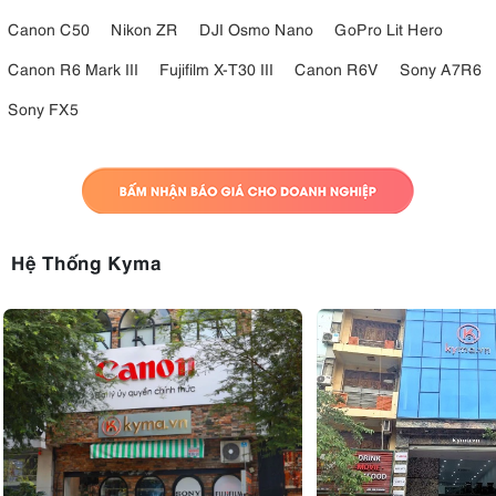
Canon C50
Nikon ZR
DJI Osmo Nano
GoPro Lit Hero
Canon R6 Mark III
Fujifilm X-T30 III
Canon R6V
Sony A7R6
Sony FX5
Hệ Thống Kyma