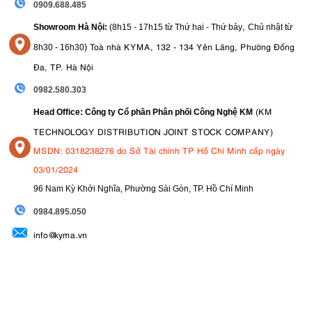
0909.688.485
,
Showroom Hà Nội:
(8h15 - 17h15 từ Thứ hai - Thứ bảy
Chủ nhật từ
)
Toà nhà KYMA, 132 - 134 Yên Lãng, Phường Đống
8
h30 - 16h30
Đa, TP. Hà Nội
0982.580.303
(KM
Head Office: Công ty Cổ phần Phân phối Công Nghệ KM
TECHNOLOGY DISTRIBUTION JOINT STOCK COMPANY)
MSDN: 0318238276 do Sở Tài chính TP Hồ Chí Minh cấp ngày
03/01/2024
96 Nam Kỳ Khởi Nghĩa, Phường Sài Gòn, TP. Hồ Chí Minh
09
84.895.050
info@kyma.vn