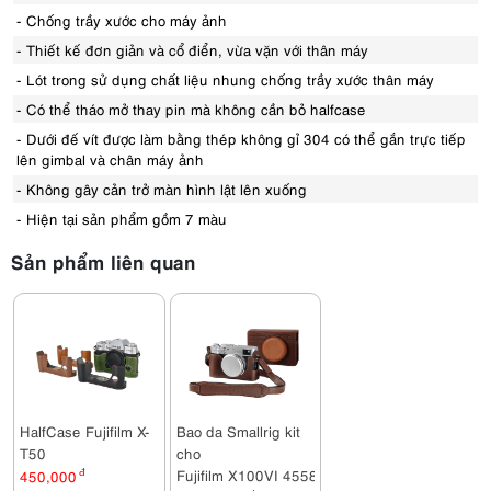
- Chống trầy xước cho máy ảnh
- Thiết kế đơn giản và cổ điển, vừa vặn với thân máy
- Lót trong sử dụng chất liệu nhung chống trầy xước thân máy
- Có thể tháo mở thay pin mà không cần bỏ halfcase
- Dưới đế vít được làm bằng thép không gỉ 304 có thể gắn trực tiếp
lên gimbal và chân máy ảnh
- Không gây cản trở màn hình lật lên xuống
- Hiện tại sản phẩm gồm 7 màu
Sản phẩm liên quan
HalfCase Fujifilm X-
Bao da Smallrig kit
T50
cho
Fujifilm X100VI 4558
450,000
đ