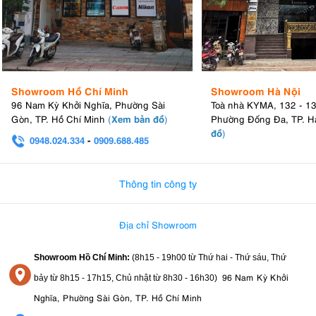
Showroom Hồ Chí Minh
Showroom Hà Nội
96 Nam Kỳ Khởi Nghĩa, Phường Sài
Toà nhà KYMA, 132 - 1
Xem bản đồ
Gòn, TP. Hồ Chí Minh
(
)
Phường Đống Đa, TP. H
đồ
)
0948.024.334
-
0909.688.485
0982.580.303
-
0938
Thông tin công ty
Địa chỉ Showroom
Showroom Hồ Chí Minh:
(8h15 - 19h00 từ
Thứ hai - Thứ sáu, Thứ
96 Nam Kỳ Khởi
bảy từ
8h15 - 17h15,
Chủ nhật từ 8
h30 - 16h30
)
Nghĩa, Phường Sài Gòn, TP. Hồ Chí Minh