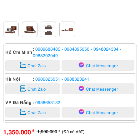
:
0909688485
- 0984895050
- 0948024334
-
Hồ Chí Minh
0968202049
Chat Zalo
Chat Messenger
Hà Nội
:
0906825051
- 0988323241
Chat Zalo
Chat Messenger
VP Đà Nẵng
:
0938653132
Chat Zalo
Chat Messenger
1,350,000
1,990,000
(Đã có VAT)
đ
đ