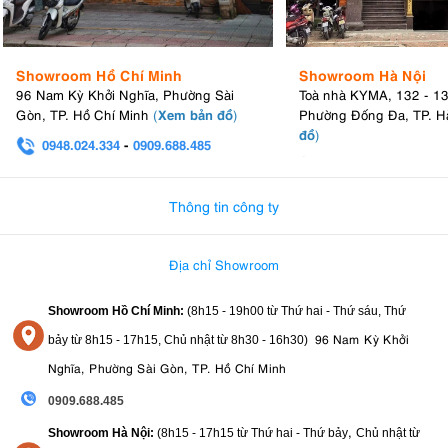
Showroom Hồ Chí Minh
Showroom Hà Nội
96 Nam Kỳ Khởi Nghĩa, Phường Sài
Toà nhà KYMA, 132 - 1
Xem bản đồ
Gòn, TP. Hồ Chí Minh
(
)
Phường Đống Đa, TP. H
đồ
)
0948.024.334
-
0909.688.485
0982.580.303
-
0938
Thông tin công ty
Địa chỉ Showroom
Showroom Hồ Chí Minh:
(8h15 - 19h00 từ
Thứ hai - Thứ sáu, Thứ
96 Nam Kỳ Khởi
bảy từ
8h15 - 17h15,
Chủ nhật từ 8
h30 - 16h30
)
Nghĩa, Phường Sài Gòn, TP. Hồ Chí Minh
0909.688.485
,
Showroom Hà Nội:
(8h15 - 17h15 từ Thứ hai - Thứ bảy
Chủ nhật từ