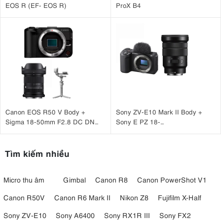
EOS R (EF- EOS R)
ProX B4
Canon EOS R50 V Body +
Sony ZV-E10 Mark II Body +
Sigma 18-50mm F2.8 DC DN
Sony E PZ 18-
(C) + DJI RS 4 Mini
105mm F4 G OSS
Tìm kiếm nhiều
Micro thu âm
Gimbal
Canon R8
Canon PowerShot V1
Canon R50V
Canon R6 Mark II
Nikon Z8
Fujifilm X-Half
Sony ZV-E10
Sony A6400
Sony RX1R III
Sony FX2