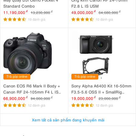
Standard Combo
F2.8 L IS USM
11,190,000
đ
49,000,000
đ
13,230,000
đ
64,680,000
đ
19 đánh giá
10 đánh giá
Trả góp online
Trả góp online
Canon EOS R6 Mark II Body +
Sony Alpha A6400 Kit 16-50mm
Canon RF 24-105mm F4 L IS
F3.5-5.6 OSS II + SmallRig
USM
Cage for Sony A6500, A6400,
66,900,000
đ
19,000,000
đ
94,000,000
đ
23,000,000
đ
A6300, A6100 CCS2310C
12 đánh giá
12 đánh giá
Xem tất cả sản phẩm đang khuyến mãi