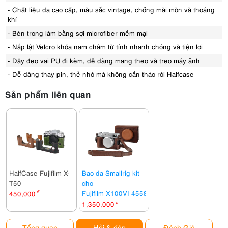
- Chất liệu da cao cấp, màu sắc vintage, chống mài mòn và thoáng
khí
- Bên trong làm bằng sợi microfiber mềm mại
- Nắp lật Velcro khóa nam châm từ tính nhanh chóng và tiện lợi
- Dây đeo vai PU đi kèm, dễ dàng mang theo và treo máy ảnh
- Dễ dàng thay pin, thẻ nhớ mà không cần tháo rời Halfcase
Sản phẩm liên quan
HalfCase Fujifilm X-
Bao da Smallrig kit
T50
cho
Fujifilm X100VI 4558
450,000
đ
1,350,000
đ
Tổng quan
Hỏi & đáp
Đánh Giá