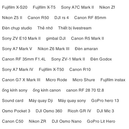
Fujifilm X-S20
Fujifilm X-T5
Sony A7C Mark II
Nikon Zf
Nikon Z5 II
Canon R50
DJI rs 4
Canon RF 85mm
Đèn chụp studio
Thẻ nhớ
Thiết bị livestream
Sony ZV E10 Mark II
gimbal DJI
Canon R5 Mark II
Sony A7 Mark V
Nikon Z6 Mark III
Đèn amaran
Canon RF 35mm F1.4L
Sony ZV-1 Mark II
Đèn Godox
Sony A7 Mark IV
Fujifilm X-T50
Canon R10
Canon G7 X Mark III
Micro Rode
Micro Shure
Fujifilm instax
ống kính sony
ống kính canon
canon RF 28 70 f2.8
Sound card
Máy quay Dji
Máy quay sony
GoPro hero 13
Osmo Pocket 3
DJI Osmo 360
Ricoh GR IV
DJI Mic 3
Canon C50
Nikon ZR
DJI Osmo Nano
GoPro Lit Hero