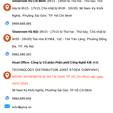
Showroom Hồ Chí Minh:
(8h15 - 19h00 từ
Thứ hai - Thứ sáu, Thứ
96 Nam Kỳ Khởi
bảy từ
8h15 - 17h15,
Chủ nhật từ 8
h30 - 16h30
)
Nghĩa, Phường Sài Gòn, TP. Hồ Chí Minh
0909.688.485
,
Showroom Hà Nội:
(8h15 - 17h15 từ Thứ hai - Thứ bảy
Chủ nhật từ
)
Toà nhà KYMA, 132 - 134 Yên Lãng, Phường Đống
8
h30 - 16h30
Đa, TP. Hà Nội
0982.580.303
(KM
Head Office: Công ty Cổ phần Phân phối Công Nghệ KM
TECHNOLOGY DISTRIBUTION JOINT STOCK COMPANY)
MSDN: 0318238276 do Sở Tài chính TP Hồ Chí Minh cấp ngày
03/01/2024
96 Nam Kỳ Khởi Nghĩa, Phường Sài Gòn, TP. Hồ Chí Minh
09
84.895.050
info@kyma.vn