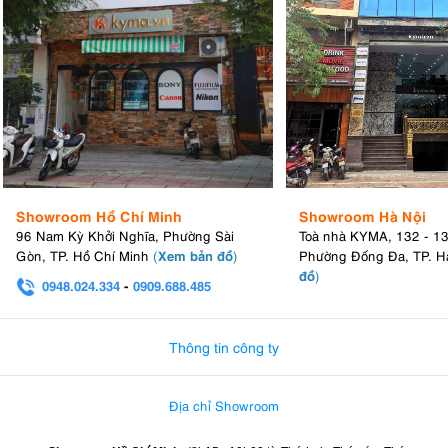
Showroom Hồ Chí Minh
Showroom Hà Nội
96 Nam Kỳ Khởi Nghĩa, Phường Sài
Toà nhà KYMA, 132 - 1
Xem bản đồ
Gòn, TP. Hồ Chí Minh
(
)
Phường Đống Đa, TP. H
đồ
)
0948.024.334
-
0909.688.485
0982.580.303
-
0938
Thông tin công ty
Địa chỉ Showroom