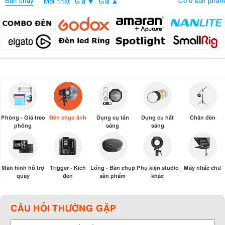
Bán chạy
Có 0 sản phẩm
Mới nhất
Giá
Giá
Phông - Giá treo
Đèn chụp ảnh
Dụng cụ tản
Dụng cụ hắt
Chân đèn
phông
sáng
sáng
Màn hình hỗ trợ
Trigger - Kích
Lồng - Bàn chụp
Phụ kiện studio
Máy nhắc chữ
quay
đèn
sản phẩm
khác
CÂU HỎI THƯỜNG GẶP