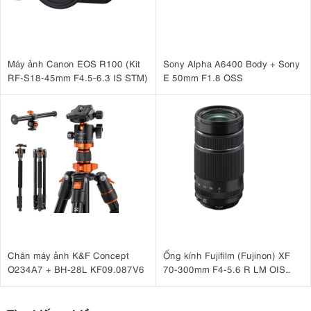
Máy ảnh Canon EOS R100 (Kit
Sony Alpha A6400 Body + Sony
RF-S18-45mm F4.5-6.3 IS STM)
E 50mm F1.8 OSS
Chân máy ảnh K&F Concept
Ống kính Fujifilm (Fujinon) XF
O234A7 + BH-28L KF09.087V6
70-300mm F4-5.6 R LM OIS
WR