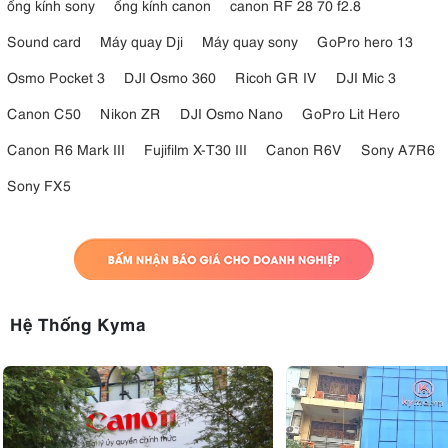
ống kính sony
ống kính canon
canon RF 28 70 f2.8
Sound card
Máy quay Dji
Máy quay sony
GoPro hero 13
Osmo Pocket 3
DJI Osmo 360
Ricoh GR IV
DJI Mic 3
Canon C50
Nikon ZR
DJI Osmo Nano
GoPro Lit Hero
Canon R6 Mark III
Fujifilm X-T30 III
Canon R6V
Sony A7R6
Sony FX5
Hệ Thống Kyma