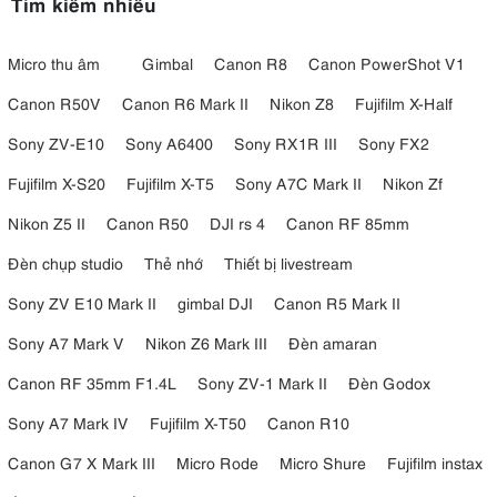
Tìm kiếm nhiều
Micro thu âm
Gimbal
Canon R8
Canon PowerShot V1
Canon R50V
Canon R6 Mark II
Nikon Z8
Fujifilm X-Half
Sony ZV-E10
Sony A6400
Sony RX1R III
Sony FX2
Fujifilm X-S20
Fujifilm X-T5
Sony A7C Mark II
Nikon Zf
Nikon Z5 II
Canon R50
DJI rs 4
Canon RF 85mm
Đèn chụp studio
Thẻ nhớ
Thiết bị livestream
Sony ZV E10 Mark II
gimbal DJI
Canon R5 Mark II
Sony A7 Mark V
Nikon Z6 Mark III
Đèn amaran
Canon RF 35mm F1.4L
Sony ZV-1 Mark II
Đèn Godox
Sony A7 Mark IV
Fujifilm X-T50
Canon R10
Canon G7 X Mark III
Micro Rode
Micro Shure
Fujifilm instax