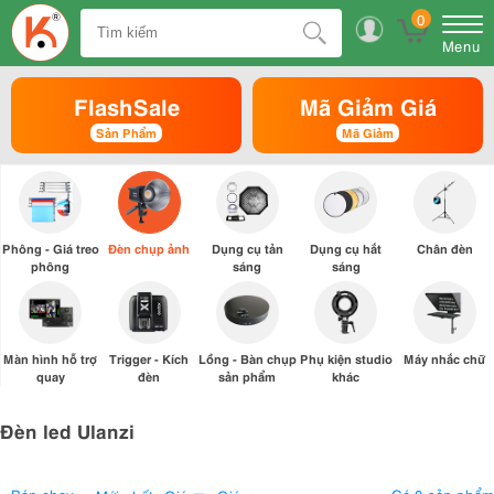
0
Menu
FlashSale
Mã Giảm Giá
Sản Phẩm
Mã Giảm
Phông - Giá treo
Đèn chụp ảnh
Dụng cụ tản
Dụng cụ hắt
Chân đèn
phông
sáng
sáng
Màn hình hỗ trợ
Trigger - Kích
Lồng - Bàn chụp
Phụ kiện studio
Máy nhắc chữ
quay
đèn
sản phẩm
khác
Đèn led Ulanzi