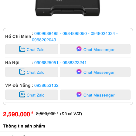
:
0909688485
- 0984895050
- 0948024334
-
Hồ Chí Minh
0968202049
Chat Zalo
Chat Messenger
Hà Nội
:
0906825051
- 0988323241
Chat Zalo
Chat Messenger
VP Đà Nẵng
:
0938653132
Chat Zalo
Chat Messenger
2,590,000
3,500,000
(Đã có VAT)
đ
đ
Thông tin sản phẩm