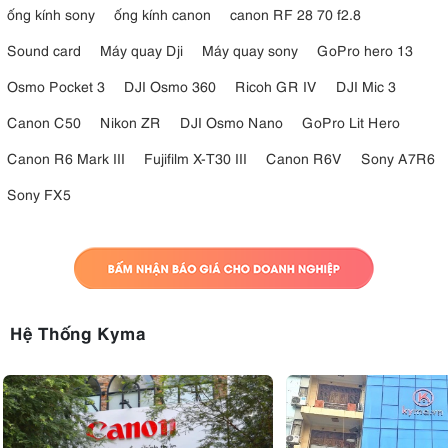
ống kính sony
ống kính canon
canon RF 28 70 f2.8
Sound card
Máy quay Dji
Máy quay sony
GoPro hero 13
Osmo Pocket 3
DJI Osmo 360
Ricoh GR IV
DJI Mic 3
Canon C50
Nikon ZR
DJI Osmo Nano
GoPro Lit Hero
Canon R6 Mark III
Fujifilm X-T30 III
Canon R6V
Sony A7R6
Sony FX5
Hệ Thống Kyma