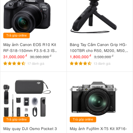
Trả góp online
Máy ảnh Canon EOS R10 Kit
Báng Tay Cầm Canon Grip HG-
RF-S18-150mm F3.5-6.3 IS
100TBR cho R50, M200, M50,
STM
G7 X Mark III, G5 X Mark II
31,000,000
đ
1,800,000
đ
36,380,000
đ
3,500,000
đ
17 đánh giá
13 đánh giá
Trả góp online
Trả góp online
Máy quay DJI Osmo Pocket 3
Máy ảnh Fujifilm X-T5 Kit XF16-