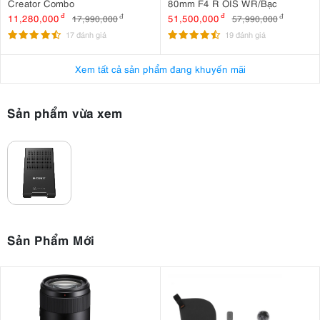
Creator Combo
80mm F4 R OIS WR/Bạc
11,280,000
đ
51,500,000
đ
17,990,000
đ
57,990,000
đ
17 đánh giá
19 đánh giá
Xem tất cả sản phẩm đang khuyến mãi
Sản phẩm vừa xem
Sản Phẩm Mới