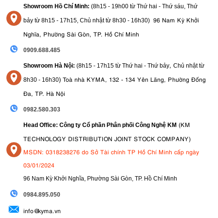
Showroom Hồ Chí Minh:
(8h15 - 19h00 từ
Thứ hai - Thứ sáu, Thứ
96 Nam Kỳ Khởi
bảy từ
8h15 - 17h15,
Chủ nhật từ 8
h30 - 16h30
)
Nghĩa, Phường Sài Gòn, TP. Hồ Chí Minh
0909.688.485
,
Showroom Hà Nội:
(8h15 - 17h15 từ Thứ hai - Thứ bảy
Chủ nhật từ
)
Toà nhà KYMA, 132 - 134 Yên Lãng, Phường Đống
8
h30 - 16h30
Đa, TP. Hà Nội
0982.580.303
(KM
Head Office: Công ty Cổ phần Phân phối Công Nghệ KM
TECHNOLOGY DISTRIBUTION JOINT STOCK COMPANY)
MSDN: 0318238276 do Sở Tài chính TP Hồ Chí Minh cấp ngày
03/01/2024
96 Nam Kỳ Khởi Nghĩa, Phường Sài Gòn, TP. Hồ Chí Minh
09
84.895.050
info@kyma.vn