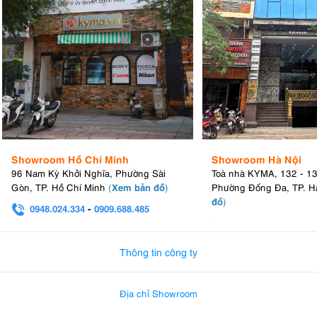
Showroom Hồ Chí Minh
Showroom Hà Nội
96 Nam Kỳ Khởi Nghĩa, Phường Sài
Toà nhà KYMA, 132 - 1
Xem bản đồ
Gòn, TP. Hồ Chí Minh
(
)
Phường Đống Đa, TP. H
đồ
)
0948.024.334
-
0909.688.485
0982.580.303
-
0938
Thông tin công ty
Địa chỉ Showroom