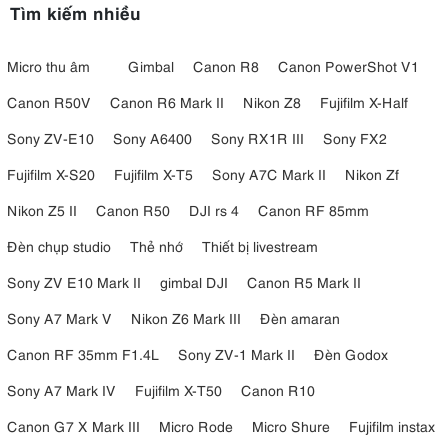
Tìm kiếm nhiều
Micro thu âm
Gimbal
Canon R8
Canon PowerShot V1
Canon R50V
Canon R6 Mark II
Nikon Z8
Fujifilm X-Half
Sony ZV-E10
Sony A6400
Sony RX1R III
Sony FX2
Fujifilm X-S20
Fujifilm X-T5
Sony A7C Mark II
Nikon Zf
Nikon Z5 II
Canon R50
DJI rs 4
Canon RF 85mm
Đèn chụp studio
Thẻ nhớ
Thiết bị livestream
Sony ZV E10 Mark II
gimbal DJI
Canon R5 Mark II
Sony A7 Mark V
Nikon Z6 Mark III
Đèn amaran
Canon RF 35mm F1.4L
Sony ZV-1 Mark II
Đèn Godox
Sony A7 Mark IV
Fujifilm X-T50
Canon R10
Canon G7 X Mark III
Micro Rode
Micro Shure
Fujifilm instax