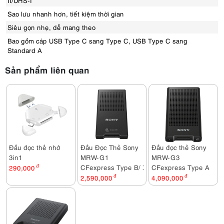
II/UHS-I
Sao lưu nhanh hơn, tiết kiệm thời gian
Siêu gọn nhẹ, dễ mang theo
Bao gồm cáp USB Type C sang Type C, USB Type C sang
Standard A
Sản phẩm liên quan
Đầu đọc thẻ nhớ
Đầu Đọc Thẻ Sony
Đầu đọc thẻ Sony
3in1
MRW-G1
MRW-G3
CFexpress Type B/ XQD
CFexpress Type A
290,000
đ
2,590,000
đ
4,090,000
đ