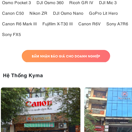
Osmo Pocket 3
DJI Osmo 360
Ricoh GR IV
DJI Mic 3
Canon C50
Nikon ZR
DJI Osmo Nano
GoPro Lit Hero
Canon R6 Mark III
Fujifilm X-T30 III
Canon R6V
Sony A7R6
Sony FX5
Hệ Thống Kyma