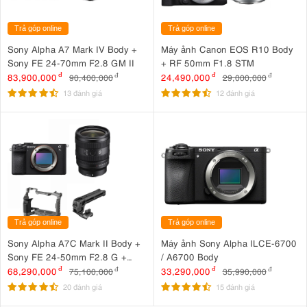
Trả góp online
Trả góp online
Sony Alpha A7 Mark IV Body +
Máy ảnh Canon EOS R10 Body
Sony FE 24-70mm F2.8 GM II
+ RF 50mm F1.8 STM
83,900,000
đ
24,490,000
đ
90,400,000
đ
29,000,000
đ
13 đánh giá
12 đánh giá
Trả góp online
Trả góp online
Sony Alpha A7C Mark II Body +
Máy ảnh Sony Alpha ILCE-6700
Sony FE 24-50mm F2.8 G +
/ A6700 Body
SmallRig HawkLock Cage 5198
68,290,000
đ
33,290,000
đ
75,100,000
đ
35,990,000
đ
+ SmallRig NATO Top Handle
20 đánh giá
15 đánh giá
3766