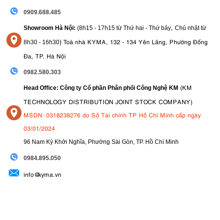
0909.688.485
,
Showroom Hà Nội:
(8h15 - 17h15 từ Thứ hai - Thứ bảy
Chủ nhật từ
)
Toà nhà KYMA, 132 - 134 Yên Lãng, Phường Đống
8
h30 - 16h30
Đa, TP. Hà Nội
0982.580.303
(KM
Head Office: Công ty Cổ phần Phân phối Công Nghệ KM
TECHNOLOGY DISTRIBUTION JOINT STOCK COMPANY)
MSDN: 0318238276 do Sở Tài chính TP Hồ Chí Minh cấp ngày
03/01/2024
96 Nam Kỳ Khởi Nghĩa, Phường Sài Gòn, TP. Hồ Chí Minh
09
84.895.050
info@kyma.vn