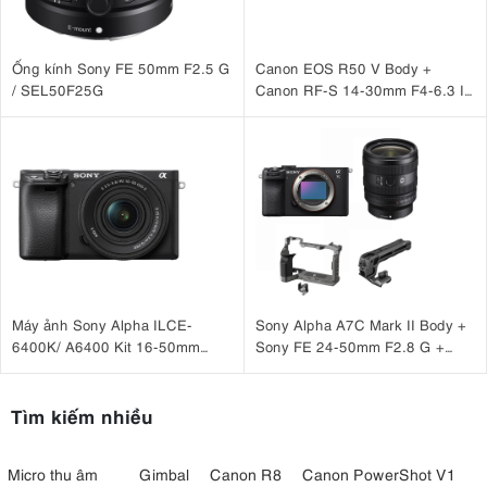
Ống kính Sony FE 50mm F2.5 G
Canon EOS R50 V Body +
/ SEL50F25G
Canon RF-S 14-30mm F4-6.3 IS
STM PZ
Máy ảnh Sony Alpha ILCE-
Sony Alpha A7C Mark II Body +
6400K/ A6400 Kit 16-50mm
Sony FE 24-50mm F2.8 G +
F3.5-5.6 OSS II
SmallRig HawkLock Cage 5198
+ SmallRig NATO Top Handle
3766
Tìm kiếm nhiều
Micro thu âm
Gimbal
Canon R8
Canon PowerShot V1