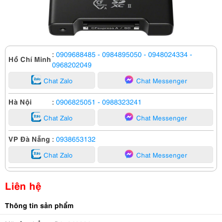
:
0909688485
- 0984895050
- 0948024334
-
Hồ Chí Minh
0968202049
Chat Zalo
Chat Messenger
Hà Nội
:
0906825051
- 0988323241
Chat Zalo
Chat Messenger
VP Đà Nẵng
:
0938653132
Chat Zalo
Chat Messenger
Liên hệ
Thông tin sản phẩm