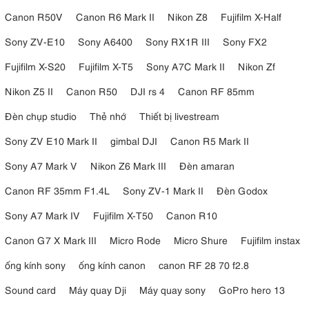
Canon R50V
Canon R6 Mark II
Nikon Z8
Fujifilm X-Half
Sony ZV-E10
Sony A6400
Sony RX1R III
Sony FX2
Fujifilm X-S20
Fujifilm X-T5
Sony A7C Mark II
Nikon Zf
Nikon Z5 II
Canon R50
DJI rs 4
Canon RF 85mm
Đèn chụp studio
Thẻ nhớ
Thiết bị livestream
Sony ZV E10 Mark II
gimbal DJI
Canon R5 Mark II
Sony A7 Mark V
Nikon Z6 Mark III
Đèn amaran
Canon RF 35mm F1.4L
Sony ZV-1 Mark II
Đèn Godox
Sony A7 Mark IV
Fujifilm X-T50
Canon R10
Canon G7 X Mark III
Micro Rode
Micro Shure
Fujifilm instax
ống kính sony
ống kính canon
canon RF 28 70 f2.8
Sound card
Máy quay Dji
Máy quay sony
GoPro hero 13