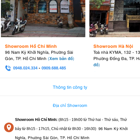
Showroom Hồ Chí Minh
Showroom Hà Nội
96 Nam Kỳ Khởi Nghĩa, Phường Sài
Toà nhà KYMA, 132 - 1
Xem bản đồ
Gòn, TP. Hồ Chí Minh
(
)
Phường Đống Đa, TP. H
đồ
)
0948.024.334
-
0909.688.485
0982.580.303
-
0938
Thông tin công ty
Địa chỉ Showroom
Showroom Hồ Chí Minh:
(8h15 - 19h00 từ
Thứ hai - Thứ sáu, Thứ
96 Nam Kỳ Khởi
bảy từ
8h15 - 17h15,
Chủ nhật từ 8
h30 - 16h30
)
Nghĩa, Phường Sài Gòn, TP. Hồ Chí Minh