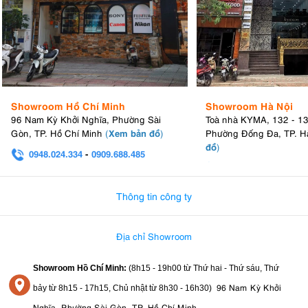
Showroom Hồ Chí Minh
Showroom Hà Nội
96 Nam Kỳ Khởi Nghĩa, Phường Sài
Toà nhà KYMA, 132 - 1
Xem bản đồ
Gòn, TP. Hồ Chí Minh
(
)
Phường Đống Đa, TP. H
đồ
)
0948.024.334
-
0909.688.485
0982.580.303
-
0938
Thông tin công ty
Địa chỉ Showroom
Showroom Hồ Chí Minh:
(8h15 - 19h00 từ
Thứ hai - Thứ sáu, Thứ
96 Nam Kỳ Khởi
bảy từ
8h15 - 17h15,
Chủ nhật từ 8
h30 - 16h30
)
Nghĩa, Phường Sài Gòn, TP. Hồ Chí Minh