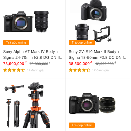
Trả góp online
Trả góp online
Sony Alpha A7 Mark IV Body +
Sony ZV-E10 Mark II Body +
Sigma 24-70mm f/2.8 DG DN II
Sigma 18-50mm F2.8 DC DN for
Art
Sony + SmallRig Cage for Sony
73,900,000
đ
38,500,000
đ
78,000,000
đ
42,000,000
đ
ZV-E10 II 4867
14 đánh giá
12 đánh giá
Trả góp online