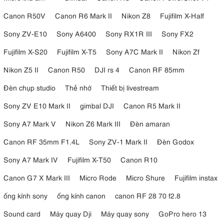
Canon R50V
Canon R6 Mark II
Nikon Z8
Fujifilm X-Half
Sony ZV-E10
Sony A6400
Sony RX1R III
Sony FX2
Fujifilm X-S20
Fujifilm X-T5
Sony A7C Mark II
Nikon Zf
Nikon Z5 II
Canon R50
DJI rs 4
Canon RF 85mm
Đèn chụp studio
Thẻ nhớ
Thiết bị livestream
Sony ZV E10 Mark II
gimbal DJI
Canon R5 Mark II
Sony A7 Mark V
Nikon Z6 Mark III
Đèn amaran
Canon RF 35mm F1.4L
Sony ZV-1 Mark II
Đèn Godox
Sony A7 Mark IV
Fujifilm X-T50
Canon R10
Canon G7 X Mark III
Micro Rode
Micro Shure
Fujifilm instax
ống kính sony
ống kính canon
canon RF 28 70 f2.8
Sound card
Máy quay Dji
Máy quay sony
GoPro hero 13