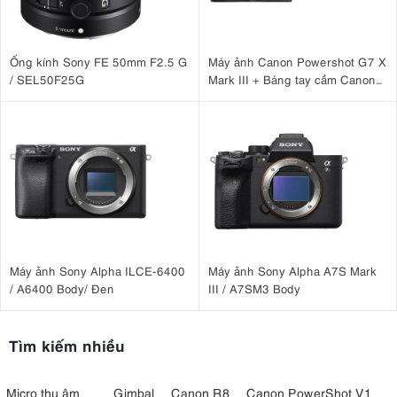
Ống kính Sony FE 50mm F2.5 G
Máy ảnh Canon Powershot G7 X
/ SEL50F25G
Mark III + Báng tay cầm Canon
HG-100TBR
Máy ảnh Sony Alpha ILCE-6400
Máy ảnh Sony Alpha A7S Mark
/ A6400 Body/ Đen
III / A7SM3 Body
Tìm kiếm nhiều
Micro thu âm
Gimbal
Canon R8
Canon PowerShot V1