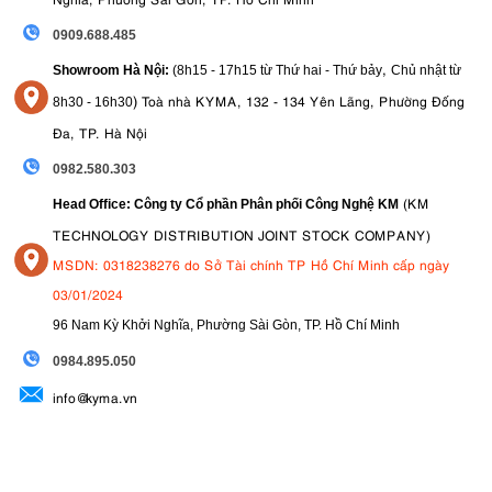
0909.688.485
,
Showroom Hà Nội:
(8h15 - 17h15 từ Thứ hai - Thứ bảy
Chủ nhật từ
)
Toà nhà KYMA, 132 - 134 Yên Lãng, Phường Đống
8
h30 - 16h30
Đa, TP. Hà Nội
0982.580.303
(KM
Head Office: Công ty Cổ phần Phân phối Công Nghệ KM
TECHNOLOGY DISTRIBUTION JOINT STOCK COMPANY)
MSDN: 0318238276 do Sở Tài chính TP Hồ Chí Minh cấp ngày
03/01/2024
96 Nam Kỳ Khởi Nghĩa, Phường Sài Gòn, TP. Hồ Chí Minh
09
84.895.050
info@kyma.vn