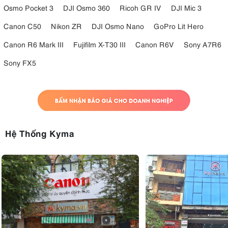
Osmo Pocket 3
DJI Osmo 360
Ricoh GR IV
DJI Mic 3
Canon C50
Nikon ZR
DJI Osmo Nano
GoPro Lit Hero
Canon R6 Mark III
Fujifilm X-T30 III
Canon R6V
Sony A7R6
Sony FX5
Hệ Thống Kyma