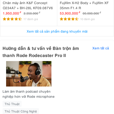
Chân máy ảnh K&F Concept
Fujifilm X-H2 Body + Fujifilm XF
O234A7 + BH-28L KF09.087V6
35mm F1.4 R
1,950,000
đ
53,900,000
đ
2,350,000
đ
60,000,000
đ
17 đánh giá
10 đánh giá
Xem tất cả sản phẩm đang khuyến mãi
Hướng dẫn & tư vấn về Bàn trộn âm
Xem tất cả
thanh Rode Rodecaster Pro II
Làm âm thanh podcast chuyên
nghiệp hơn với Rode microphone
Thủ Thuật
Thủ Thuật Công Nghệ