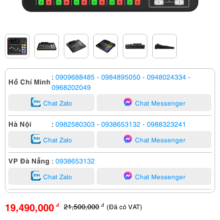
:
0909688485
- 0984895050
- 0948024334
-
Hồ Chí Minh
0968202049
Chat Zalo
Chat Messenger
Hà Nội
:
0982580303
- 0938653132
- 0988323241
Chat Zalo
Chat Messenger
VP Đà Nẵng
:
0938653132
Chat Zalo
Chat Messenger
19,490,000
21,500,000
(Đã có VAT)
đ
đ