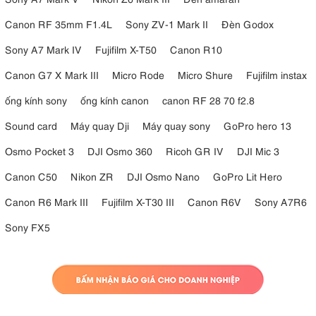
Canon RF 35mm F1.4L
Sony ZV-1 Mark II
Đèn Godox
Sony A7 Mark IV
Fujifilm X-T50
Canon R10
Canon G7 X Mark III
Micro Rode
Micro Shure
Fujifilm instax
ống kính sony
ống kính canon
canon RF 28 70 f2.8
Sound card
Máy quay Dji
Máy quay sony
GoPro hero 13
Osmo Pocket 3
DJI Osmo 360
Ricoh GR IV
DJI Mic 3
Canon C50
Nikon ZR
DJI Osmo Nano
GoPro Lit Hero
Canon R6 Mark III
Fujifilm X-T30 III
Canon R6V
Sony A7R6
Sony FX5