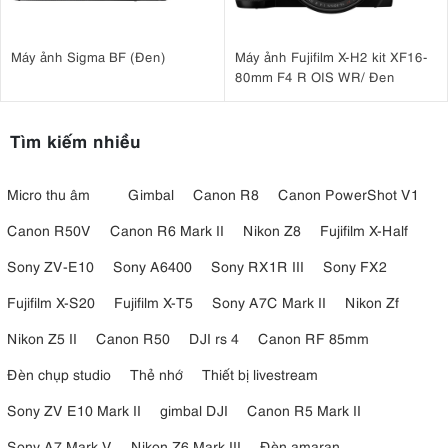
Máy ảnh Sigma BF (Đen)
Máy ảnh Fujifilm X-H2 kit XF16-
80mm F4 R OIS WR/ Đen
Tìm kiếm nhiều
Micro thu âm
Gimbal
Canon R8
Canon PowerShot V1
Canon R50V
Canon R6 Mark II
Nikon Z8
Fujifilm X-Half
Sony ZV-E10
Sony A6400
Sony RX1R III
Sony FX2
Fujifilm X-S20
Fujifilm X-T5
Sony A7C Mark II
Nikon Zf
Nikon Z5 II
Canon R50
DJI rs 4
Canon RF 85mm
Đèn chụp studio
Thẻ nhớ
Thiết bị livestream
Sony ZV E10 Mark II
gimbal DJI
Canon R5 Mark II
Sony A7 Mark V
Nikon Z6 Mark III
Đèn amaran