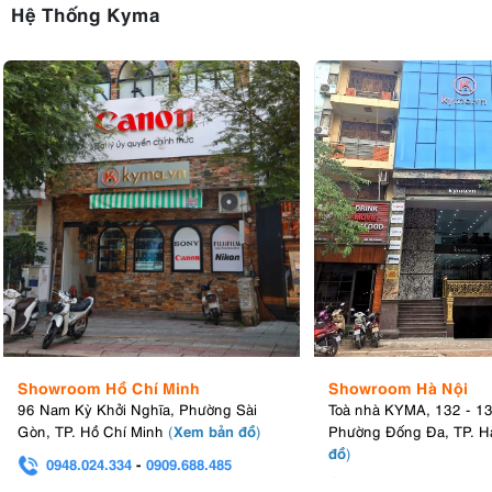
Hệ Thống Kyma
Showroom Hồ Chí Minh
Showroom Hà Nội
96 Nam Kỳ Khởi Nghĩa, Phường Sài
Toà nhà KYMA, 132 - 1
Xem bản đồ
Gòn, TP. Hồ Chí Minh
(
)
Phường Đống Đa, TP. H
đồ
)
0948.024.334
-
0909.688.485
0982.580.303
-
0938