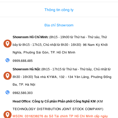
Thông tin công ty
Địa chỉ Showroom
Showroom Hồ Chí Minh:
(8h15 - 19h00 từ
Thứ hai - Thứ sáu, Thứ
96 Nam Kỳ Khởi
bảy từ
8h15 - 17h15,
Chủ nhật từ 8
h30 - 16h30
)
Nghĩa, Phường Sài Gòn, TP. Hồ Chí Minh
0909.688.485
,
Showroom Hà Nội:
(8h15 - 17h15 từ Thứ hai - Thứ bảy
Chủ nhật từ
)
Toà nhà KYMA, 132 - 134 Yên Lãng, Phường Đống
8
h30 - 16h30
Đa, TP. Hà Nội
0982.580.303
(KM
Head Office: Công ty Cổ phần Phân phối Công Nghệ KM
TECHNOLOGY DISTRIBUTION JOINT STOCK COMPANY)
MSDN: 0318238276 do Sở Tài chính TP Hồ Chí Minh cấp ngày