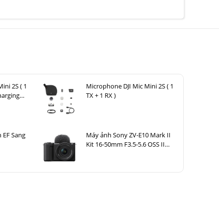
ini 2S ( 1
Microphone DJI Mic Mini 2S ( 1
harging
TX + 1 RX )
 EF Sang
Máy ảnh Sony ZV-E10 Mark II
Kit 16-50mm F3.5-5.6 OSS II
Đen