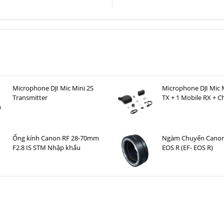
Microphone DJI Mic Mini 2S
Microphone DJI Mic M
Transmitter
TX + 1 Mobile RX + C
Case )
Ống kính Canon RF 28-70mm
Ngàm Chuyển Canon
F2.8 IS STM Nhập khẩu
EOS R (EF- EOS R)