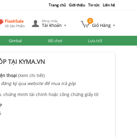
Trang chủ
Giới thiệu
Tin tức
Liên hệ
0
FlashSale
Đăng nhập
Tài khoản
Giỏ Hàng
29 Sản Phẩm
Gimbal
Đồ chơi
Lưu trữ
P TẠI KYMA.VN
ện thoại
(Xem chi tiết)
 đăng ký qua website để mua trả góp
n, chứng minh tài chính hoặc công chứng giấy tờ
P
5