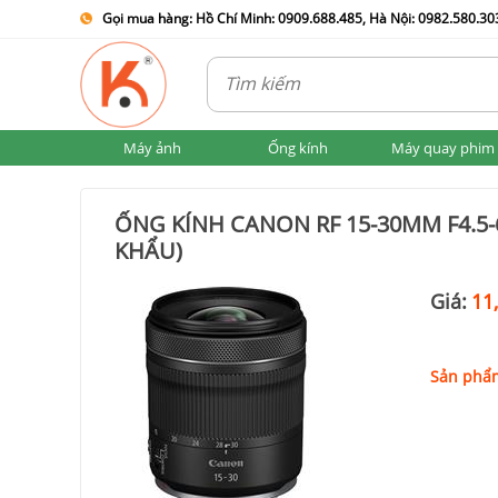
Gọi mua hàng: Hồ Chí Minh: 0909.688.485, Hà Nội: 0982.580.303
Máy ảnh
Ống kính
Máy quay phim
ỐNG KÍNH CANON RF 15-30MM F4.5-6
KHẨU)
Giá:
11
Sản phẩm