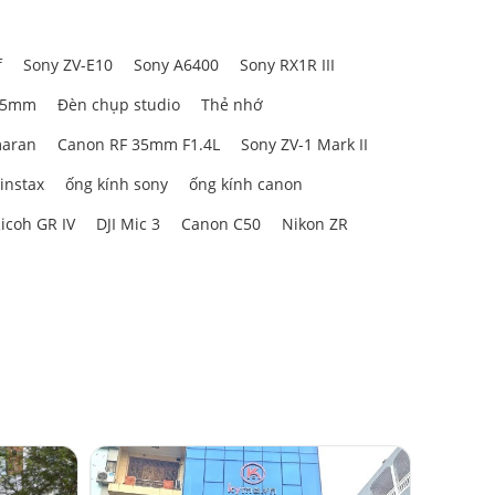
f
Sony ZV-E10
Sony A6400
Sony RX1R III
85mm
Đèn chụp studio
Thẻ nhớ
aran
Canon RF 35mm F1.4L
Sony ZV-1 Mark II
 instax
ống kính sony
ống kính canon
icoh GR IV
DJI Mic 3
Canon C50
Nikon ZR