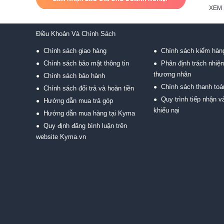
XEM 
Điều Khoản Và Chính Sách
Chính sách giao hàng
Chính sách kiểm hàn
●
●
Chính sách bảo mật thông tin
Phân định trách nhiệ
●
●
thương nhân
Chính sách bảo hành
●
Chính sách thanh toá
●
Chính sách đổi trả và hoàn tiền
●
Quy trình tiếp nhận và
●
Hướng dẫn mua trả góp
●
khiếu nại
Hướng dẫn mua hàng tại Kyma
●
Quy định đăng bình luận trên
●
website Kyma.vn