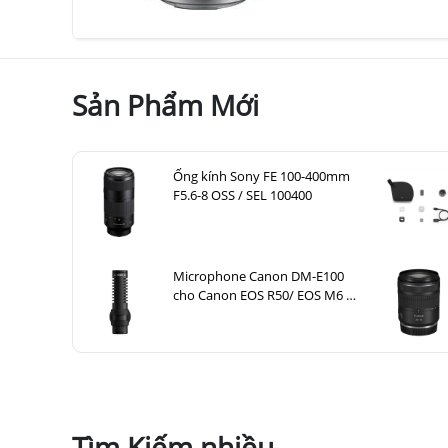
Sản Phẩm Mới
Ống kính Sony FE 100-400mm
F5.6-8 OSS / SEL 100400
Microphone Canon DM-E100
cho Canon EOS R50/ EOS M6 II,
EOS M50, G7X III
Tìm Kiếm nhiều