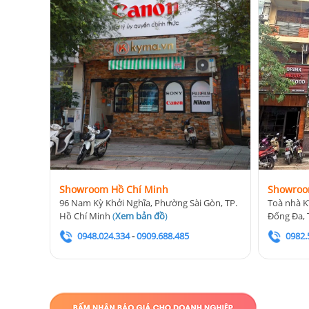
Showroom Hồ Chí Minh
Showroo
96 Nam Kỳ Khởi Nghĩa, Phường Sài Gòn, TP.
Toà nhà K
Hồ Chí Minh
(
Xem bản đồ
)
Đống Đa, 
0948.024.334
-
0909.688.485
0982.