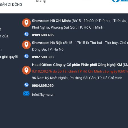
BẢN DI ĐỘNG
Showroom Hồ Chí Minh:
(8h15 - 19h00 từ
Thứ hai - Thứ sáu,
Khởi Nghĩa, Phường Sài Gòn, TP. Hồ Chí Minh
g
0909.688.485
m của
,
Showroom Hà Nội:
(8h15 - 17h15 từ Thứ hai - Thứ bảy
Chủ n
Đống Đa, TP. Hà Nội
n
 giải quyết
0982.580.303
(KM
Head Office: Công ty Cổ phần Phân phối Công Nghệ KM
0318238276 do Sở Tài chính TP Hồ Chí Minh cấp ngày 03/01
96 Nam Kỳ Khởi Nghĩa, Phường Sài Gòn, TP. Hồ Chí Minh
09
84.895.050
info@kyma.vn