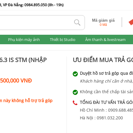
, VP Đà Nẵng: 0984.895.050 (8h - 19h)
Mã giảm giá
tlk
0 Mã
Phụ kiện máy ảnh
Thiết bị Studio
Âm thanh & livestream
.3 IS STM (NHẬP
ƯU ĐIỂM MUA TRẢ GÓ
Duyệt hồ sơ trả góp qua đi
,500,000 VNĐ
Khách hàng chỉ cần ở nhà,
Không cần thế chấp tài sả
 này không hỗ trợ trả góp
TỔNG ĐÀI TƯ VẤN TRẢ GÓ
Hồ Chí Minh :
0909.688.48
Hà Nội :
0981.032.200