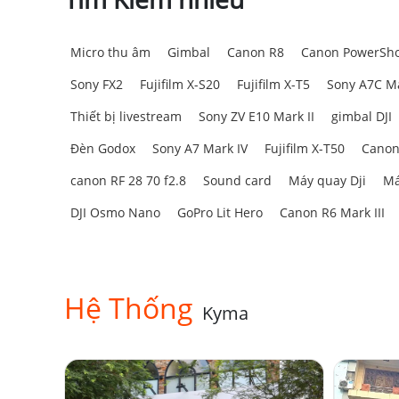
Micro thu âm
Gimbal
Canon R8
Canon PowerSho
Sony FX2
Fujifilm X-S20
Fujifilm X-T5
Sony A7C Ma
Thiết bị livestream
Sony ZV E10 Mark II
gimbal DJI
Đèn Godox
Sony A7 Mark IV
Fujifilm X-T50
Canon
canon RF 28 70 f2.8
Sound card
Máy quay Dji
Má
DJI Osmo Nano
GoPro Lit Hero
Canon R6 Mark III
Hệ Thống
Kyma