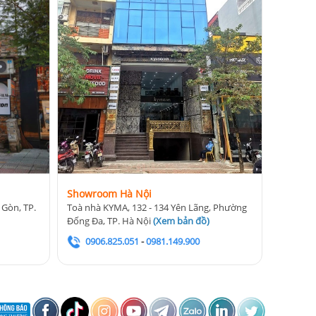
Showroom Hà Nội
 Gòn, TP.
Toà nhà KYMA, 132 - 134 Yên Lãng, Phường
Đống Đa, TP. Hà Nội
(
Xem bản đồ
)
0906.825.051
-
0981.149.900