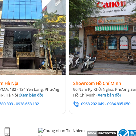
m Hà Nội
Showroom Hồ Chí Minh
YMA, 132 - 134 Yên Lãng, Phường
96 Nam Kỳ Khởi Nghĩa, Phường Sài
TP. Hà Nội
(
Xem bản đồ
)
Hồ Chí Minh
(
Xem bản đồ
)
580.303
-
0938.653.132
0968.202.049
-
0984.895.050