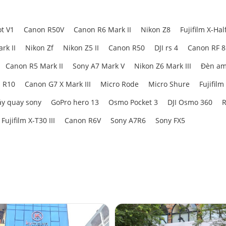
t V1
Canon R50V
Canon R6 Mark II
Nikon Z8
Fujifilm X-Hal
rk II
Nikon Zf
Nikon Z5 II
Canon R50
DJI rs 4
Canon RF 
Canon R5 Mark II
Sony A7 Mark V
Nikon Z6 Mark III
Đèn am
 R10
Canon G7 X Mark III
Micro Rode
Micro Shure
Fujifilm
y quay sony
GoPro hero 13
Osmo Pocket 3
DJI Osmo 360
R
Fujifilm X-T30 III
Canon R6V
Sony A7R6
Sony FX5