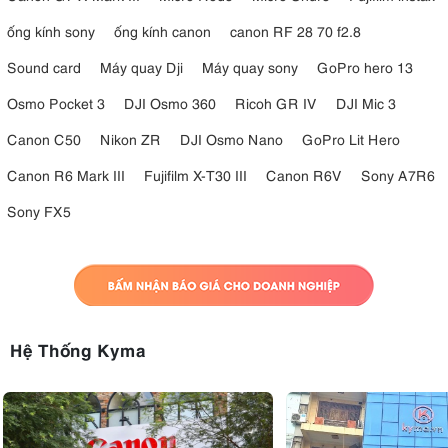
ống kính sony
ống kính canon
canon RF 28 70 f2.8
Sound card
Máy quay Dji
Máy quay sony
GoPro hero 13
Osmo Pocket 3
DJI Osmo 360
Ricoh GR IV
DJI Mic 3
Canon C50
Nikon ZR
DJI Osmo Nano
GoPro Lit Hero
Canon R6 Mark III
Fujifilm X-T30 III
Canon R6V
Sony A7R6
Sony FX5
Hệ Thống Kyma