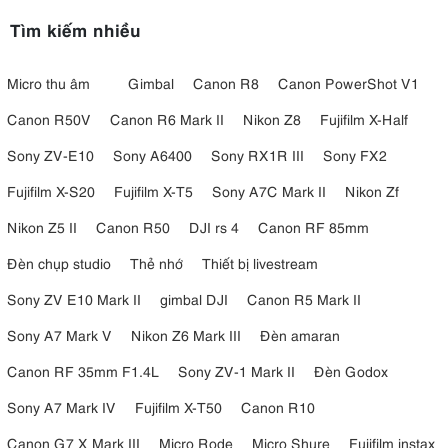
100TBR
Tìm kiếm nhiều
Micro thu âm
Gimbal
Canon R8
Canon PowerShot V1
Canon R50V
Canon R6 Mark II
Nikon Z8
Fujifilm X-Half
Sony ZV-E10
Sony A6400
Sony RX1R III
Sony FX2
Fujifilm X-S20
Fujifilm X-T5
Sony A7C Mark II
Nikon Zf
Nikon Z5 II
Canon R50
DJI rs 4
Canon RF 85mm
Đèn chụp studio
Thẻ nhớ
Thiết bị livestream
Sony ZV E10 Mark II
gimbal DJI
Canon R5 Mark II
Sony A7 Mark V
Nikon Z6 Mark III
Đèn amaran
Canon RF 35mm F1.4L
Sony ZV-1 Mark II
Đèn Godox
Sony A7 Mark IV
Fujifilm X-T50
Canon R10
Canon G7 X Mark III
Micro Rode
Micro Shure
Fujifilm instax