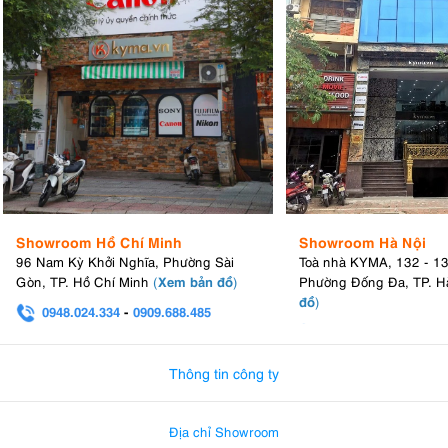
Showroom Hồ Chí Minh
Showroom Hà Nội
96 Nam Kỳ Khởi Nghĩa, Phường Sài
Toà nhà KYMA, 132 - 1
Xem bản đồ
Gòn, TP. Hồ Chí Minh
(
)
Phường Đống Đa, TP. H
đồ
)
0948.024.334
-
0909.688.485
0982.580.303
-
0938
Thông tin công ty
Địa chỉ Showroom