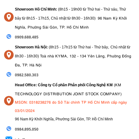
Showroom Hồ Chí Minh:
(8h15 - 19h00 từ
Thứ hai - Thứ sáu, Thứ
96 Nam Kỳ Khởi
bảy từ
8h15 - 17h15,
Chủ nhật từ 8
h30 - 16h30
)
Nghĩa, Phường Sài Gòn, TP. Hồ Chí Minh
0909.688.485
,
Showroom Hà Nội:
(8h15 - 17h15 từ Thứ hai - Thứ bảy
Chủ nhật từ
)
Toà nhà KYMA, 132 - 134 Yên Lãng, Phường Đống
8
h30 - 16h30
Đa, TP. Hà Nội
0982.580.303
(KM
Head Office: Công ty Cổ phần Phân phối Công Nghệ KM
TECHNOLOGY DISTRIBUTION JOINT STOCK COMPANY)
MSDN: 0318238276 do Sở Tài chính TP Hồ Chí Minh cấp ngày
03/01/2024
96 Nam Kỳ Khởi Nghĩa, Phường Sài Gòn, TP. Hồ Chí Minh
09
84.895.050